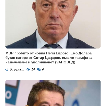
МВР пробито от новия Пепи Еврото: Емо Долара
бутан нагоре от Сотир Цацаров, има ли тарифа за
назначаване и уволняване? (ЗАПОВЕД)
04 август
54
0