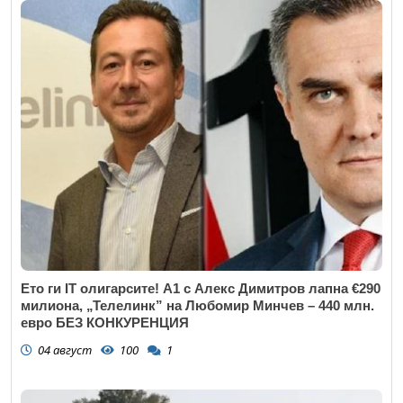
Ето ги IT олигарсите! А1 с Алекс Димитров лапна €290
милиона, „Телелинк” на Любомир Минчев – 440 млн.
евро БЕЗ КОНКУРЕНЦИЯ
04 август
100
1