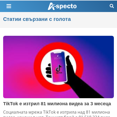
Статии свързани с голота
TikTok е изтрил 81 милиона видеа за 3 месеца
Социалната мрежа TikTok е изтрила над 81 милиона