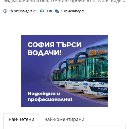
видеа, качени в нея. Точният брой е 81 518 334 виде...
19 октомври 21
338
1
коментара
най-четени
най-коментирани