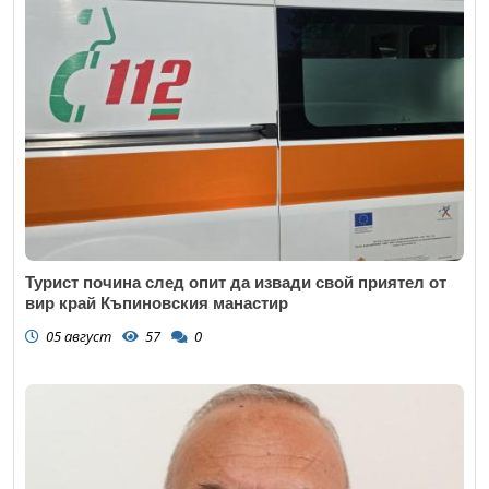
Турист почина след опит да извади свой приятел от
вир край Къпиновския манастир
05 август
57
0