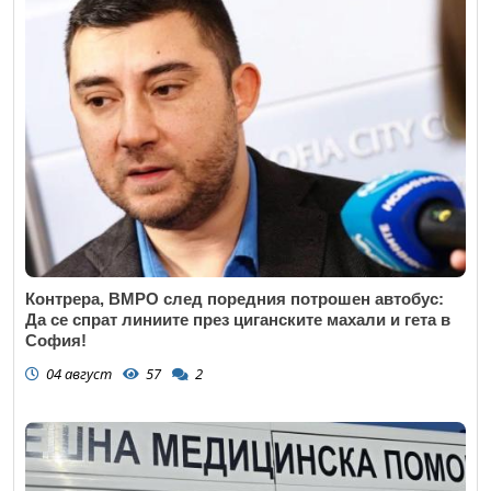
Контрера, ВМРО след поредния потрошен автобус:
Да се спрат линиите през циганските махали и гета в
София!
04 август
57
2