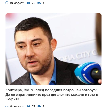
04 август
75
1
Контрера, ВМРО след поредния потрошен автобус:
Да се спрат линиите през циганските махали и гета в
София!
04 август
57
2