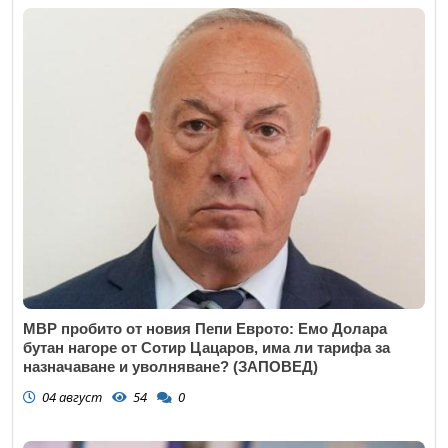
МВР пробито от новия Пепи Еврото: Емо Долара
бутан нагоре от Сотир Цацаров, има ли тарифа за
назначаване и уволняване? (ЗАПОВЕД)
04 август
54
0