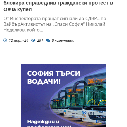
блокира справедлив граждански протест в
Овча купел
От Инспектората пращат сигнали до СДВР…по
ВайбърАктивистът на „Спаси София“ Николай
Неделков, който...
12 март 24
291
0
коментара