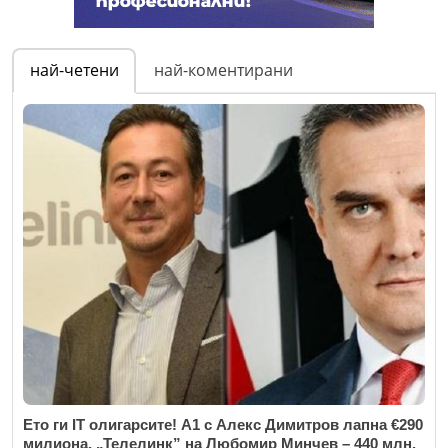
най-четени
най-коментирани
Ето ги IT олигарсите! А1 с Алекс Димитров лапна €290
милиона, „Телелинк” на Любомир Минчев – 440 млн.