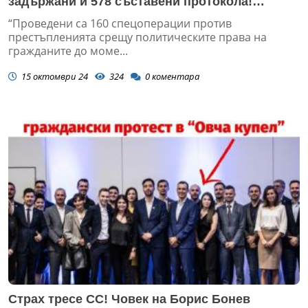
задържани и 578 съставени протокола!
(ВИДЕО)
“Проведени са 160 спецоперации против
престъпленията срещу политическите права на
гражданите до моме...
15 октомври 24
324
0
коментара
Страх тресе СС! Човек на Борис Бонев