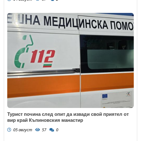
Турист почина след опит да извади свой приятел от
вир край Къпиновския манастир
05 август
57
0