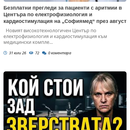
Безплатни прегледи за пациенти с аритмии в
Центъра по електрофизиология и
кардиостимулация на „Софиямед“ през август
Новият високотехнологичен Център по
електрофизиология и кардиостимулация към
медицински компле...
31 юли 26
72
0
коментара