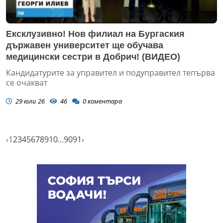
Ексклузивно! Нов филиал на Бургаския
държавен университет ще обучава
медицински сестри в Добрич! (ВИДЕО)
Кандидатурите за управител и подуправител тепърва
се очакват
29 юли 26
46
0
коментара
‹
1
2
3
4
5
6
7
8
9
10
...
90
91
›