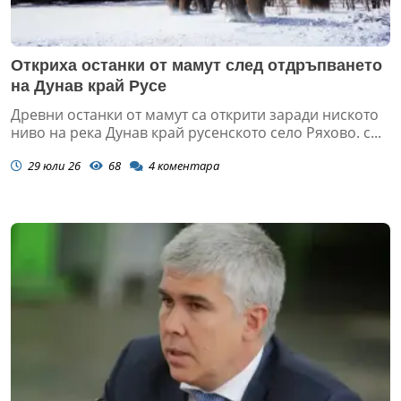
Откриха останки от мамут след отдръпването
на Дунав край Русе
Древни останки от мамут са открити заради ниското
ниво на река Дунав край русенското село Ряхово. с...
29 юли 26
68
4
коментара