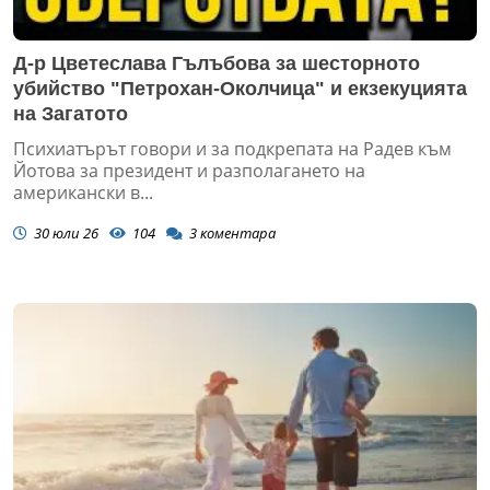
Д-р Цветеслава Гълъбова за шесторното
убийство "Петрохан-Околчица" и екзекуцията
на Загатото
Психиатърът говори и за подкрепата на Радев към
Йотова за президент и разполагането на
американски в...
30 юли 26
104
3
коментара