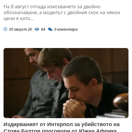
На 8 август отпада изискването за двойно
обозначаване, а моделът с двойния скок на някои
цени е като...
05 август 26
64
0
коментара
Издирваният от Интерпол за убийството на
Стоян Балтов проговори от Южна Африка