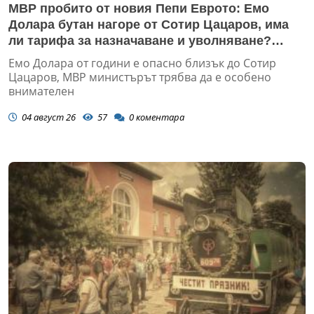
МВР пробито от новия Пепи Еврото: Емо
Долара бутан нагоре от Сотир Цацаров, има
ли тарифа за назначаване и уволняване?
(ЗАПОВЕД)
Емо Долара от години е опасно близък до Сотир
Цацаров, МВР министърът трябва да е особено
внимателен
04 август 26
57
0
коментара