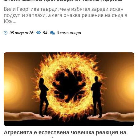
Вили Георгиев твърди, че е избягал заради искан
подкуп и заплахи, а сега очаква решение на съда в
Юж...
05 август 26
54
0
коментара
Агресията е естествена човешка реакция на