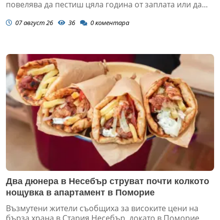
повелява да пестиш цяла година от заплата или да...
07 август 26
36
0
коментара
Два дюнера в Несебър струват почти колкото
нощувка в апартамент в Поморие
Възмутени жители съобщиха за високите цени на
бърза храна в Стария Несебър, докато в Поморие