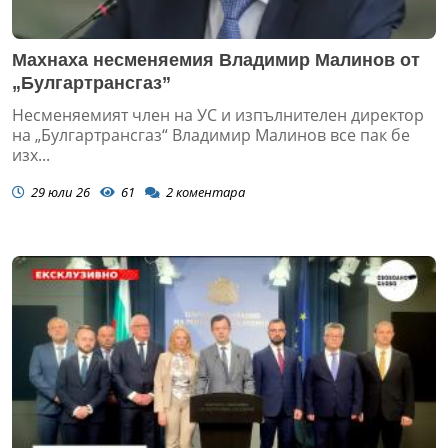
Махнаха несменяемия Владимир Малинов от
„Булгартрансгаз”
Несменяемият член на УС и изпълнителен директор
на „Булгартрансгаз“ Владимир Малинов все пак бе
изх...
29 юли 26
61
2
коментара