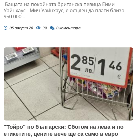
Бащата на покойната британска певица Ейми
Уайнхаус - Мич Уайнхаус, е осъден да плати близо
950 000...
05 август 26
39
0
коментара
"Тойро" по български: Сбогом на лева и по
етикетите, цените вече ще са само в евро