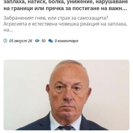
заплаха, натиск, болка, унижение, нарушаване
на граници или пречка за постигане на важна
цел
Забраненият гняв, или страх за самозащита?
Агресията е естествена човешка реакция на заплаха,
на...
05 август 26
50
0
коментара