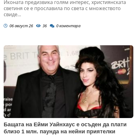
Иконата предизвика голям интерес, християнската
светиня се е прославила по света с множеството
свиде...
06 август 26
36
0
коментара
Бащата на Ейми Уайнхаус е осъден да плати
близо 1 млн. паунда на нейни приятелки