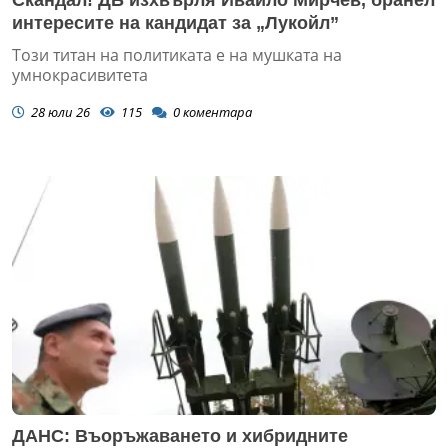
Скандал! ДБ изхвърля Ивайло Мирчев, бранел
интересите на кандидат за „Лукойл”
Този титан на политиката е на мушката на
умнокрасивитета
28 юли 26
115
0
коментара
ДАНС: Въоръжаването и хибридните