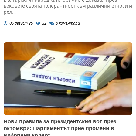
вековете своята толерантност към различни етноси и
рел...
06 август 26
32
0
коментара
Нови правила за президентския вот през
октомври: Парламентът прие промени в
Изборния кодекс