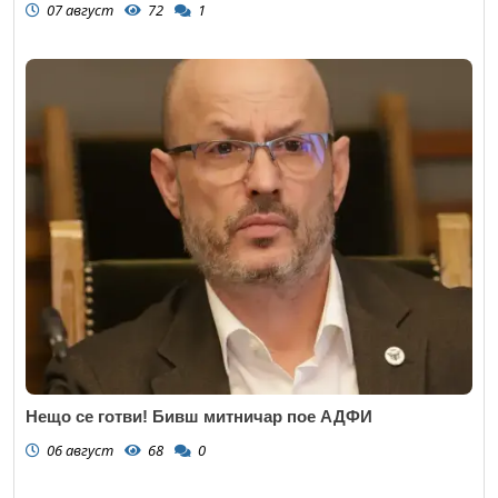
07 август
72
1
Нещо се готви! Бивш митничар пое АДФИ
06 август
68
0