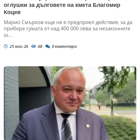
оглушки за дълговете на кмета Благомир
Коцев
Марио Смърков още не е предприел действия, за да
прибере сумата от над 400 000 лева за незаконните
ш...
25 юли 26
68
0
коментара