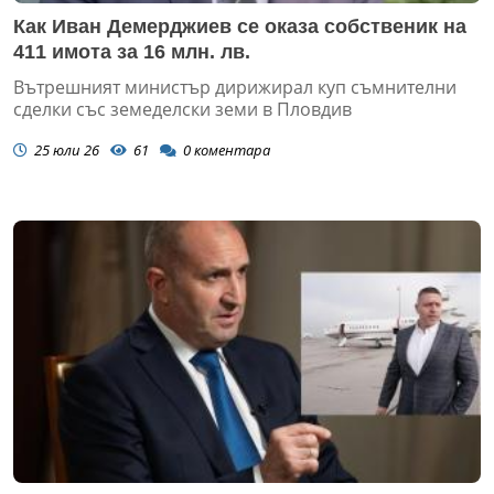
Как Иван Демерджиев се оказа собственик на
411 имота за 16 млн. лв.
Вътрешният министър дирижирал куп съмнителни
сделки със земеделски земи в Пловдив
25 юли 26
61
0
коментара