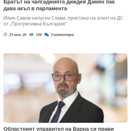
Братът на чалгаджията диждей Дамян пак
дава акъл в парламента
Илин Савов напусна Слави, пристана на агент на ДС
от „Прогресивна България“
25 юли 26
104
3
коментара
Областният управител на Варна си прави