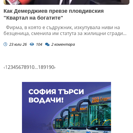
Как Демерджиев превзе пловдивския
"Квартал на богатите"
Фирма, в която е съдружник, изкупувала ниви на
безценица, сменила им статута за жилищни сгради...
23 юли 26
104
2
коментара
‹
1
2
3
4
5
6
7
8
9
10
...
189
190
›