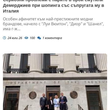
Демерджиев при шопинга със съпругата му в
Италия
Особен афинитет към най-престижните модни
брандове, начело с "Луи Вюитон", "Диор" и "Шанел",
има г-ж...
24 юли 26
100
1
коментара