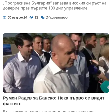
„Прогресивна България“ запазва високия си ръст на
доверие през първите 100 дни управление
06 август 26
82
24
коментара
Румен Радев за Банско: Нека първо се видят
фактите
Българският народ категорично е доказал през