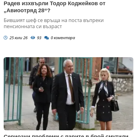
Радев изхвърли Тодор Коджейков от
„Авиоотряд 28“?
Бившият шеф се връща на поста въпреки
пенсионната си възраст
25 юли 26
93
0
коментара
Сериозни проблеми с парите в брой смутили