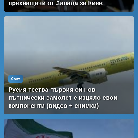
прехващачи от Запада за Киев
Свят
Русия тества първия си нов
пътнически самолет с изцяло свои
компоненти (видео + снимки)