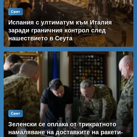
Свят
Испания с ултиматум към Италия
заради граничния контрол след
нашествието в Сеута
Свят
Зеленски се оплака от трикратното
намаляване на доставките на ракети-