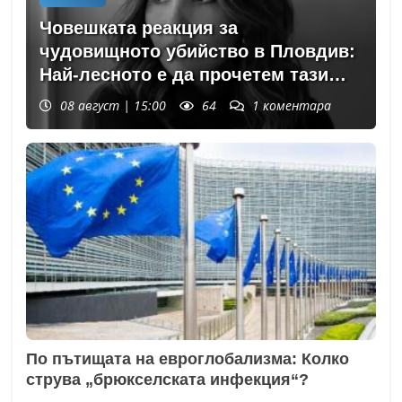
Човешката реакция за
чудовищното убийство в Пловдив:
Най-лесното е да прочетем тази
история и да си кажем "Това са
08 август | 15:00
64
1
коментара
психопати. Моето дете никога"
По пътищата на евроглобализма: Колко
струва „брюкселската инфекция“?