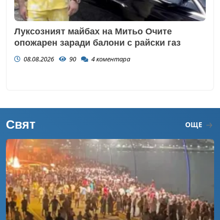
Луксозният майбах на Митьо Очите
опожарен заради балони с райски газ
08.08.2026
90
4
коментара
Свят
ОЩЕ