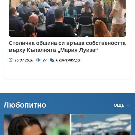
Столична община си връща собствеността
върху Къпалнята „Мария Луиза“
15.07.2026
97
0
коментара
Любопитно
ОЩЕ