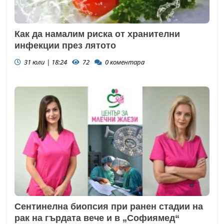
Как да намалим риска от хранителни
инфекции през лятото
31 юли | 18:24
72
0
коментара
Сентинелна биопсия при ранен стадии на
рак на гърдата вече и в „Софиямед“