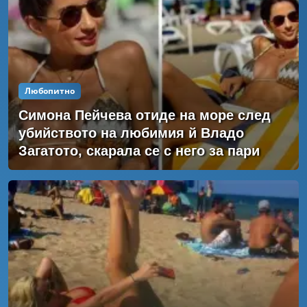
Любопитно
Симона Пейчева отиде на море след
убийството на любимия й Владо
Загатото, скарала се с него за пари