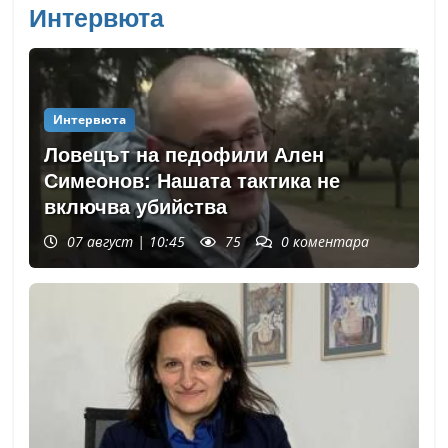
Интервюта
Интервюта
Ловецът на педофили Ален
Симеонов: Нашата тактика не
включва убийства
07 август | 10:45
75
0
коментара