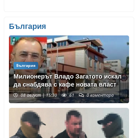
България
България
Милионерът Владо Загатото искал
да снабдява с кафе новата власт
08 август | 15:30
61
0
коментара