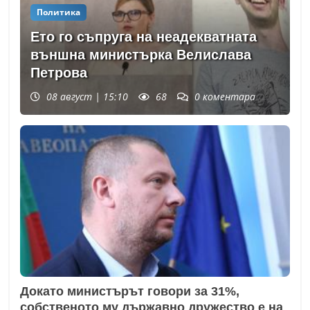
Политика
Ето го съпруга на неадекватната
външна министърка Велислава
Петрова
08 август | 15:10
68
0
коментара
Докато министърът говори за 31%,
собственото му държавно дружество е на