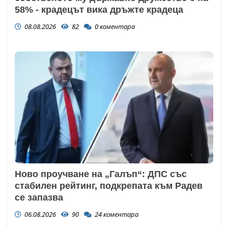
58% - крадецът вика дръжте крадеца
08.08.2026
82
0
коментара
Ново проучване на „Галъп“: ДПС със
стабилен рейтинг, подкрепата към Радев
се запазва
06.08.2026
90
24
коментара