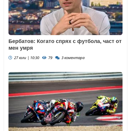
Бербатов: Когато спрях с футбола, част от
мен умря
27 юли | 10:30
79
3
коментара