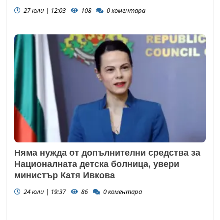
27 юли | 12:03
108
0
коментара
Няма нужда от допълнителни средства за
Националната детска болница, увери
министър Катя Ивкова
24 юли | 19:37
86
0
коментара