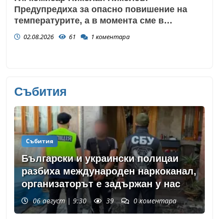
Предупредиха за опасно повишение на
температурите, а в момента сме в
сърцевината на най-опасното време
02.08.2026
61
1
коментара
Събития
Събития
Български и украински полицаи
разбиха международен наркоканал,
организаторът е задържан у нас
06 август | 9:30
39
0
коментара