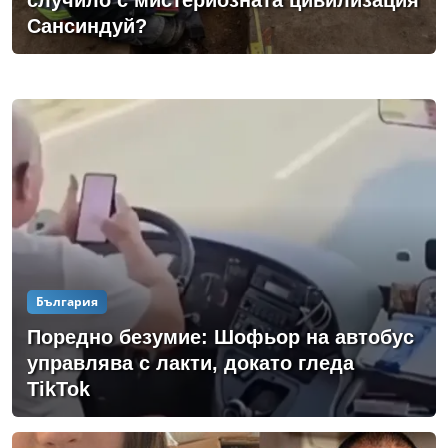
случило с мистериозната цивилизация
Сансиндуй?
България
Поредно безумие: Шофьор на автобус
управлява с лакти, докато гледа
TikTok