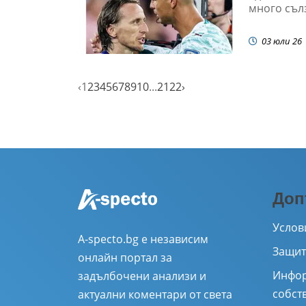
много сълз
03 юли 26
‹
1
2
3
4
5
6
7
8
9
10
...
21
22
›
Доп
Услов
A-specto.bg е независим
Защит
онлайн портал за
Инфор
задълбочени анализи и
собст
актуални коментари от света