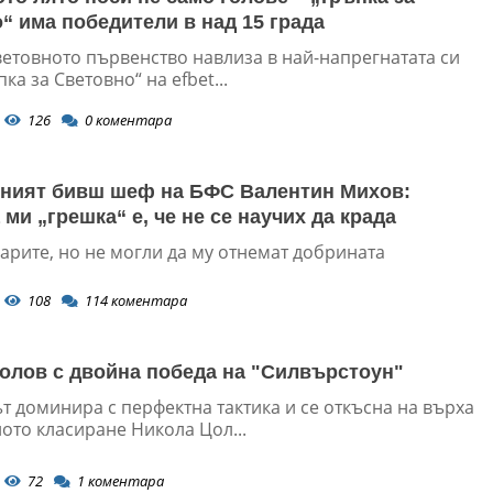
“ има победители в над 15 града
етовното първенство навлиза в най-напрегнатата си
пка за Световно“ на efbet...
126
0
коментара
ният бивш шеф на БФС Валентин Михов:
ми „грешка“ е, че не се научих да крада
арите, но не могли да му отнемат добрината
108
114
коментара
олов с двойна победа на "Силвърстоун"
т доминира с перфектна тактика и се откъсна на върха
ото класиране Никола Цол...
72
1
коментара