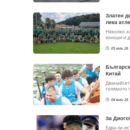
Златен д
лека атл
Няколко з
юноши и де
05 юли 26
Българск
Китай
Дванайсет
голямото т
04 юли 26
За Диого
Едва ли и