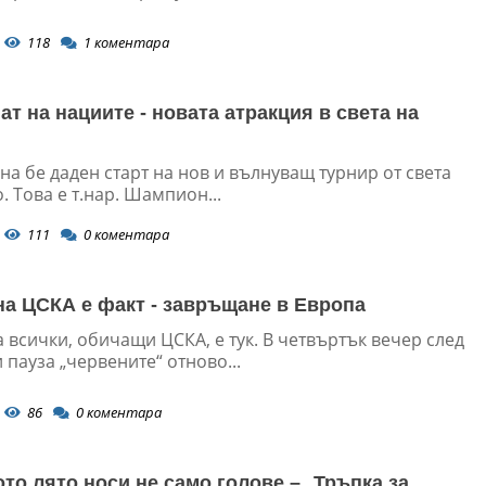
118
1
коментара
т на нациите - новата атракция в света на
а бе даден старт на нов и вълнуващ турнир от света
. Това е т.нар. Шампион...
111
0
коментара
на ЦСКА e факт - завръщане в Европа
 всички, обичащи ЦСКА, е тук. В четвъртък вечер след
 пауза „червените“ отново...
86
0
коментара
то лято носи не само голове – „Тръпка за