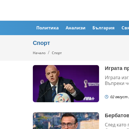
Политика
Анализи
България
Св
Спорт
Начало
Спорт
Играта п
Играта из
Въпреки че
02 август 
Бербатов
След като 