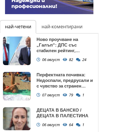
най-четени
най-коментирани
Ново проучване на
„Галъп“: ДПС със
стабилен рейтинг,
подкрепата към Радев се
06 август
82
24
запазва
Перфектната почивка:
Недоспали, предрусали и
с чувство за странен
сърбеж
07 август
79
1
ДЕЦАТА В БАНСКО /
ДЕЦАТА В ПАЛЕСТИНА
06 август
64
1