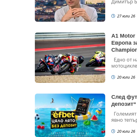
Димитър Б
27 юли 26
A1 Motor
Европа з
Champion
Едно от н
мотоциклет
20 юли 26
След фут
депозит“
Големият 
явно тепър
20 юли 26