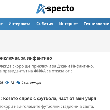
ят
Интервюта
Събития
Интернет
Техниологии
риключва за Инфантино
глежда скоро ще приключи за Джани Инфантино.
 президентът на ФИФА се отказа от с...
26
72
0
коментара
: Когато спрях с футбола, част от мен умря
покори най-големите футболни стадиони в света,