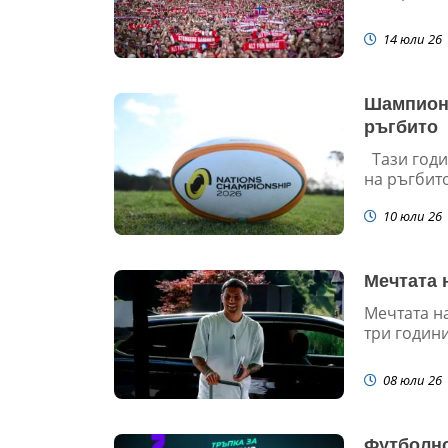
14 юли 26
Шампиона
ръгбито
Тази годин
на ръгбито
10 юли 26
Мечтата 
Мечтата на
три години
08 юли 26
Футболно