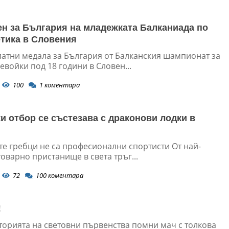
ен за България на младежката Балканиада по
етика в Словения
латни медала за България от Балканския шампионат за
войки под 18 години в Словен...
100
1
коментара
и отбор се състезава с драконови лодки в
те гребци не са професионални спортисти От най-
оварно пристанище в света тръг...
72
100
коментара
!
сторията на световни първенства помни мач с толкова