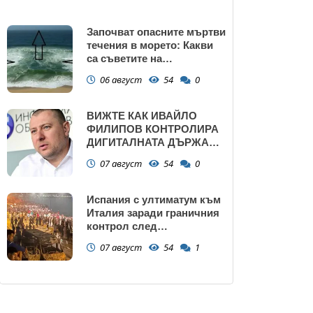
Започват опасните мъртви
течения в морето: Какви
са съветите на
спасителите?
06 август
54
0
ВИЖТЕ КАК ИВАЙЛО
ФИЛИПОВ КОНТРОЛИРА
ДИГИТАЛНАТА ДЪРЖАВА
ЗАД ГЪРБА НА
07 август
54
0
ПРАВИТЕЛСТВОТО?
(РАЗСЛЕДВАНЕ)
Испания с ултиматум към
Италия заради граничния
контрол след
нашествието в Сеута
07 август
54
1