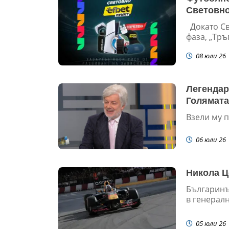
Световно
Докато Св
фаза, „Тръ
08 юли 26
Легендар
Голямата 
Взели му п
06 юли 26
Никола Ц
Българинъ
в генералн
05 юли 26