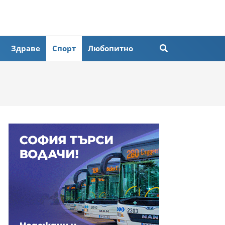
Здраве
Спорт
Любопитно