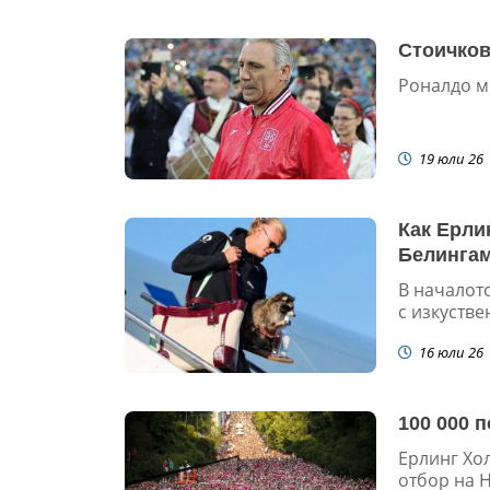
Стоичков 
Роналдо м
19 юли 26
Как Ерли
Белингам
В началото
с изкуствен
16 юли 26
100 000 
Ерлинг Хол
отбор на Н