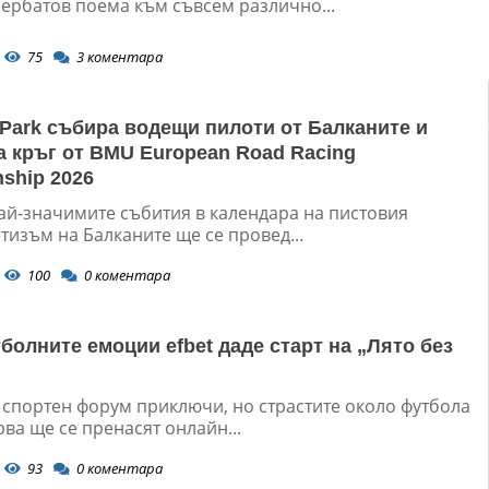
ербатов поема към съвсем различно...
75
3
коментара
 Park събира водещи пилоти от Балканите и
а кръг от BMU European Road Racing
ship 2026
ай-значимите събития в календара на пистовия
изъм на Балканите ще се провед...
100
0
коментара
болните емоции efbet даде старт на „Лято без
спортен форум приключи, но страстите около футбола
ва ще се пренасят онлайн...
93
0
коментара