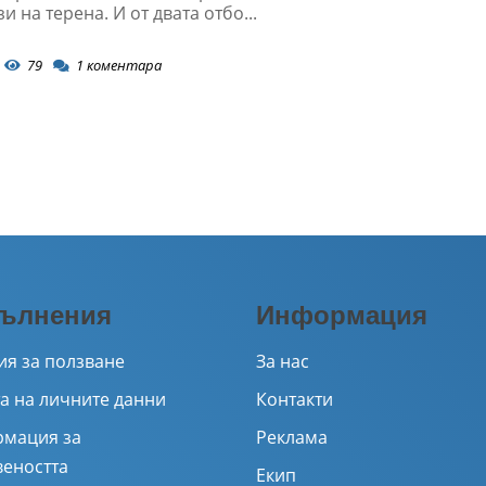
и на терена. И от двата отбо...
79
1
коментара
ълнения
Информация
ия за ползване
За нас
а на личните данни
Контакти
мация за
Реклама
веността
Екип