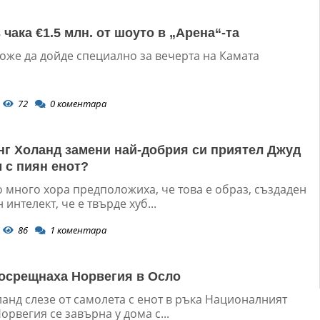
чака €1.5 млн. от шоуто в „Арена“-та
оже да дойде специално за вечерта на Камата
72
0
коментара
нг Холанд замени най-добрия си приятел Джуд
 с пиян енот?
 много хора предположиха, че това е образ, създаден
 интелект, че е твърде хуб...
86
1
коментара
посрещнаха Норвегия в Осло
анд слезе от самолета с енот в ръка Националният
орвегия се завърна у дома с...