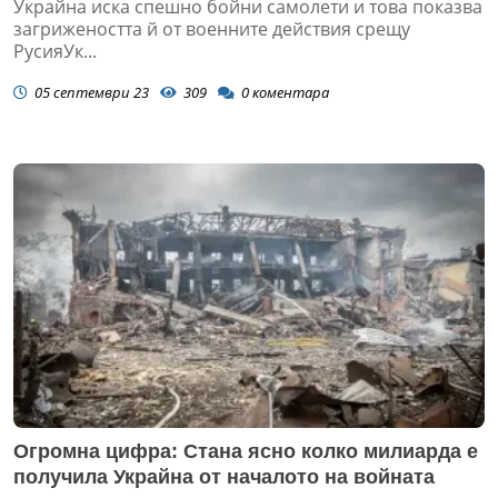
Украйна иска спешно бойни самолети и това показва
загрижеността й от военните действия срещу
РусияУк...
05 септември 23
309
0
коментара
Огромна цифра: Стана ясно колко милиарда е
получила Украйна от началото на войната