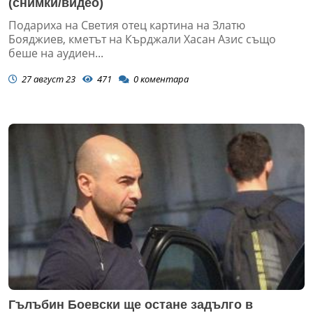
(снимки/видео)
Подариха на Светия отец картина на Златю
Бояджиев, кметът на Кърджали Хасан Азис също
беше на аудиен...
27 август 23
471
0
коментара
Гълъбин Боевски ще остане задълго в