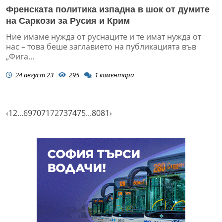
Френската политика изпадна в шок от думите
на Саркози за Русия и Крим
Ние имаме нужда от руснаците и те имат нужда от
нас – това беше заглавието на публикацията във
„Фига...
24 август 23
295
1
коментара
‹
1
2
...
69
70
71
72
73
74
75
...
80
81
›