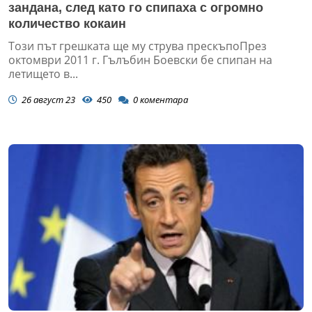
зандана, след като го спипаха с огромно
количество кокаин
Този път грешката ще му струва прескъпоПрез
октомври 2011 г. Гълъбин Боевски бе спипан на
летището в...
26 август 23
450
0
коментара