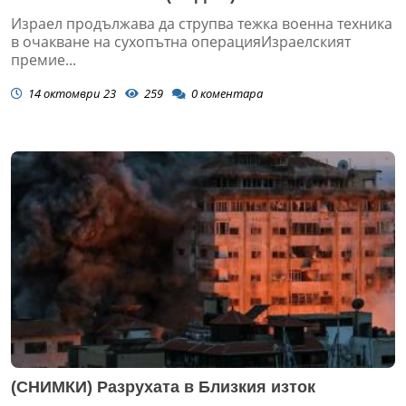
Израел продължава да струпва тежка военна техника
в очакване на сухопътна операцияИзраелският
премие...
14 октомври 23
259
0
коментара
(СНИМКИ) Разрухата в Близкия изток