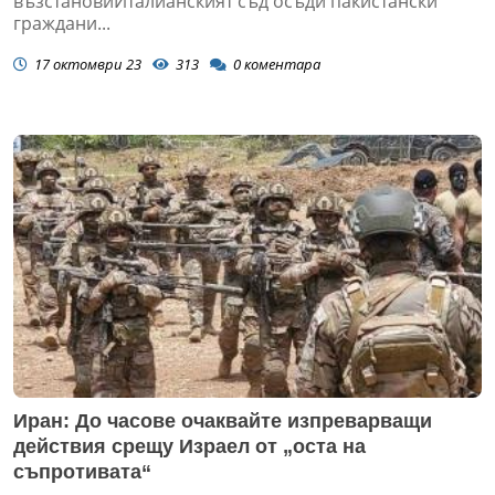
възстановиИталианският съд осъди пакистански
граждани...
17 октомври 23
313
0
коментара
Иран: До часове очаквайте изпреварващи
действия срещу Израел от „оста на
съпротивата“