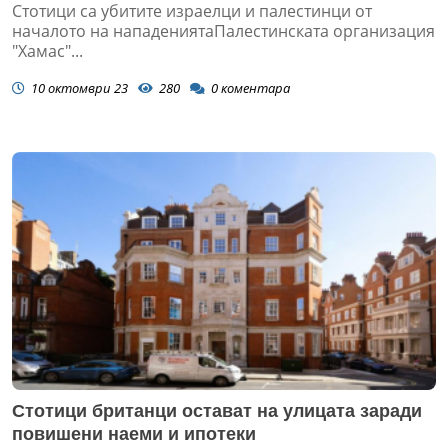
Стотици са убитите израелци и палестинци от
началото на нападениятаПалестинската организация
"Хамас"...
10 октомври 23
280
0
коментара
Стотици британци остават на улицата заради
повишени наеми и ипотеки