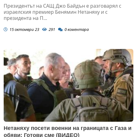
Президентът на САЩ Джо Байдън е разговарял с
израелския премиер Бенямин Нетаняху и с
президента на П...
15 октомври 23
291
0
коментара
Нетаняху посети военни на границата с Газа и
обяви: Готови сме (ВИДЕО)