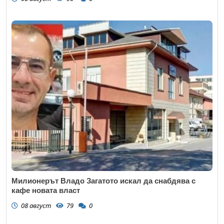
Милионерът Владо Загатото искал да снабдява с
кафе новата власт
08 август
79
0