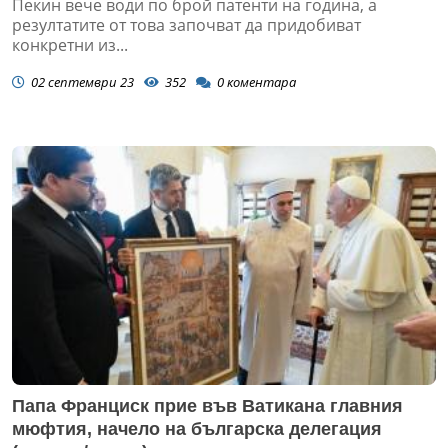
Пекин вече води по брой патенти на година, а
резултатите от това започват да придобиват
конкретни из...
02 септември 23
352
0
коментара
Папа Франциск прие във Ватикана главния
мюфтия, начело на българска делегация