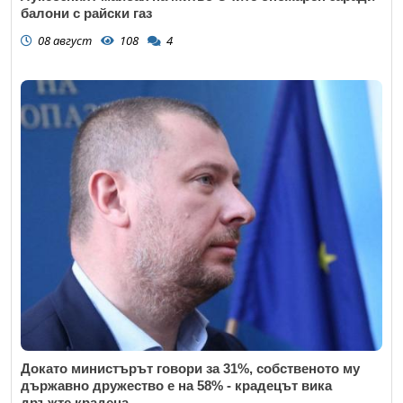
балони с райски газ
08 август
108
4
Докато министърът говори за 31%, собственото му
държавно дружество е на 58% - крадецът вика
дръжте крадеца