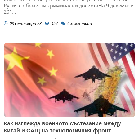
Русия с обемисти криминални досиетаНа 9 декември
201...
03 септември 23
457
0
коментара
Как изглежда военното състезание между
Китай и САЩ на технологичния фронт