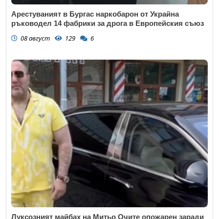
Арестуваният в Бургас наркобарон от Украйна
ръководел 14 фабрики за дрога в Европейския съюз
08 август
129
6
Луксозният майбах на Митьо Очите опожарен заради