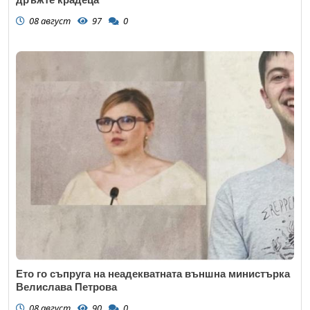
08 август
97
0
Ето го съпруга на неадекватната външна министърка
Велислава Петрова
08 август
90
0