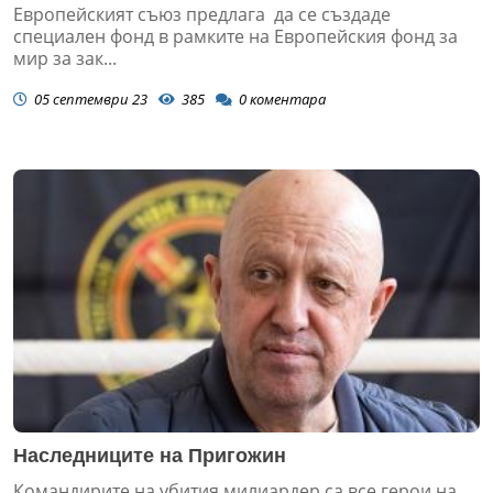
Европейският съюз предлага да се създаде
специален фонд в рамките на Европейския фонд за
мир за зак...
05 септември 23
385
0
коментара
Наследниците на Пригожин
Командирите на убития милиардер са все герои на