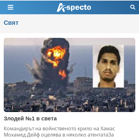
Свят
Злодей №1 в света
Командирът на войнственото крило на Хамас
Мохамед Дейф оцелява в няколко атентатаЗа