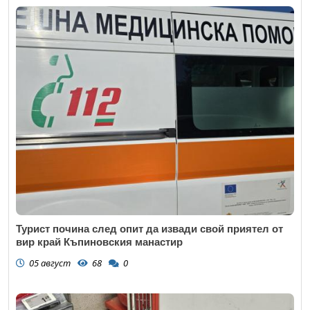
Турист почина след опит да извади свой приятел от
вир край Къпиновския манастир
05 август
68
0