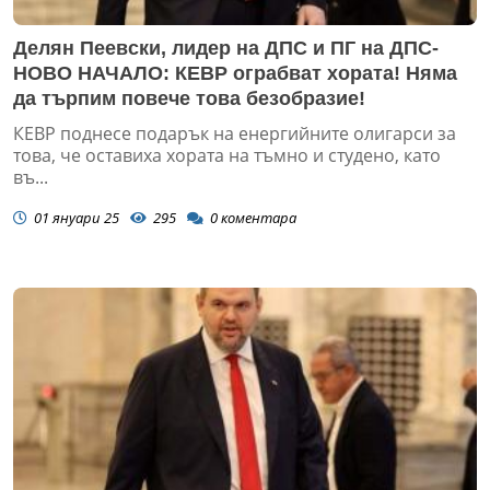
Делян Пеевски, лидер на ДПС и ПГ на ДПС-
НОВО НАЧАЛО: КЕВР ограбват хората! Няма
да търпим повече това безобразие!
КЕВР поднесе подарък на енергийните олигарси за
това, че оставиха хората на тъмно и студено, като
въ...
01 януари 25
295
0
коментара