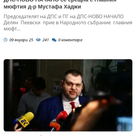
мюфтия д-р Мустафа Хаджи
Председателят на ДПС и ПГ на ДПС-НОВО НАЧАЛО
Делян Пеевски прие в Народното събрание главния
мюфт...
09 януари 25
241
0
коментара