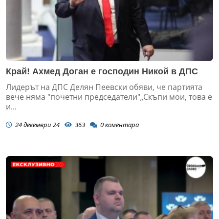
Край! Ахмед Доган е господин Никой в ДПС
Лидерът на ДПС Делян Пеевски обяви, че партията
вече няма "почетни председатели"„Скъпи мои, това е
и...
24 декември 24
363
0
коментара