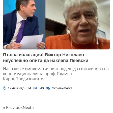
Пълна излагация! Виктор Николаев
неуспешно опита да наклепа Пеевски
Наложи се емблематичният водещ да се извинява на
конституционалиста проф. Пламен
КировПредизвикателс...
12 декември 24
349
0
коментара
« Previous
Next »