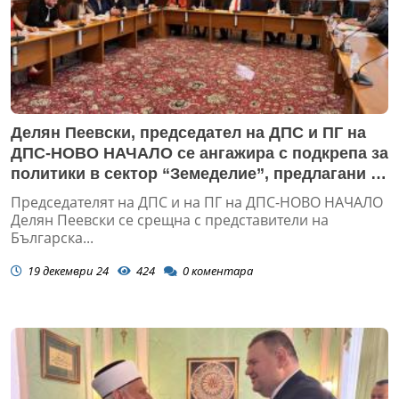
Делян Пеевски, председател на ДПС и ПГ на
ДПС-НОВО НАЧАЛО се ангажира с подкрепа за
политики в сектор “Земеделие”, предлагани от
Българската аграрна камара
Председателят на ДПС и на ПГ на ДПС-НОВО НАЧАЛО
Делян Пеевски се срещна с представители на
Българска...
19 декември 24
424
0
коментара