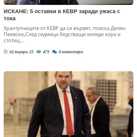
ИСКАНЕ: 5 оставки в КЕВР заради ужаса с
тока
Хрантутниците от КЕВР да си вървят, поиска Делян
Пеевски„След седмица бедстващи хиляди хора и
стотиц...
02 януари 25
475
0
коментара