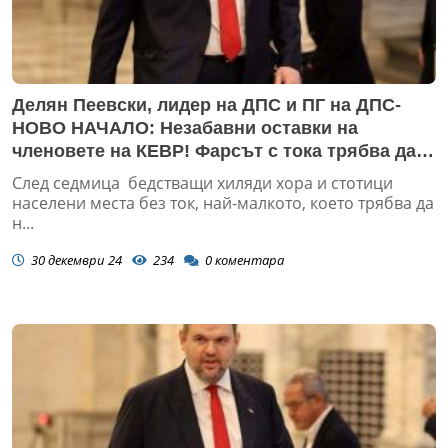
Делян Пеевски, лидер на ДПС и ПГ на ДПС-
НОВО НАЧАЛО: Незабавни оставки на
членовете на КЕВР! Фарсът с тока трябва да
приключи!
След седмица бедстващи хиляди хора и стотици
населени места без ток, най-малкото, което трябва да
н...
30 декември 24
234
0
коментара