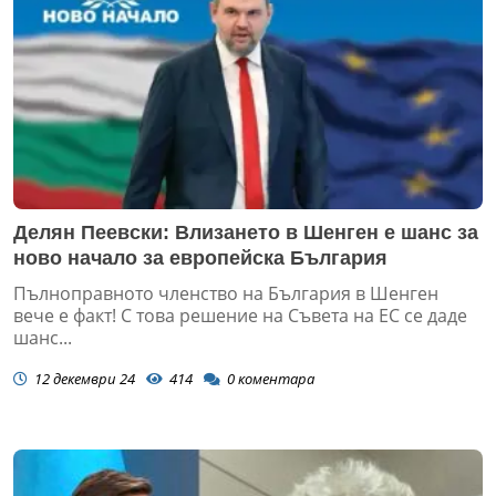
Делян Пеевски: Влизането в Шенген е шанс за
ново начало за европейска България
Пълноправното членство на България в Шенген
вече е факт! С това решение на Съвета на ЕС се даде
шанс...
12 декември 24
414
0
коментара