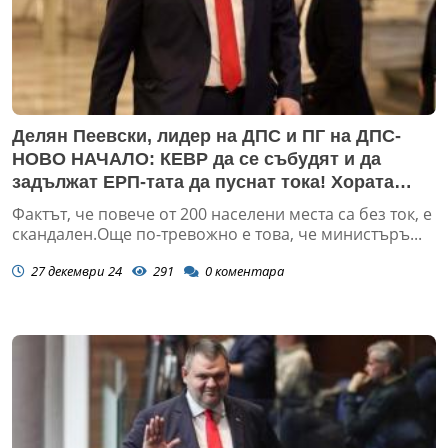
Делян Пеевски, лидер на ДПС и ПГ на ДПС-
НОВО НАЧАЛО: КЕВР да се събудят и да
задължат ЕРП-тата да пуснат тока! Хората
неустойки не ги топлят
Фактът, че повече от 200 населени места са без ток, е
скандален.Още по-тревожно е това, че министъръ...
27 декември 24
291
0
коментара