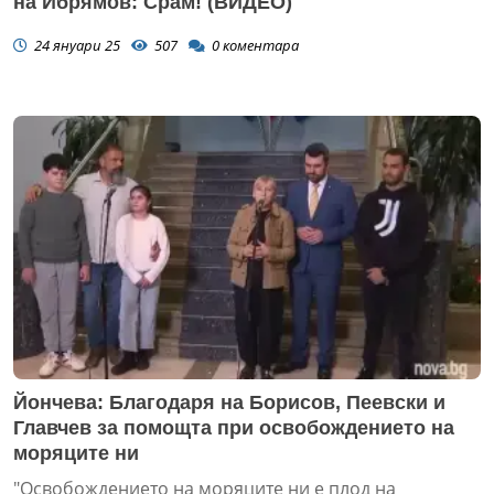
на Ибрямов: Срам! (ВИДЕО)
24 януари 25
507
0
коментара
Йончева: Благодаря на Борисов, Пеевски и
Главчев за помощта при освобождението на
моряците ни
"Освобождението на моряците ни е плод на