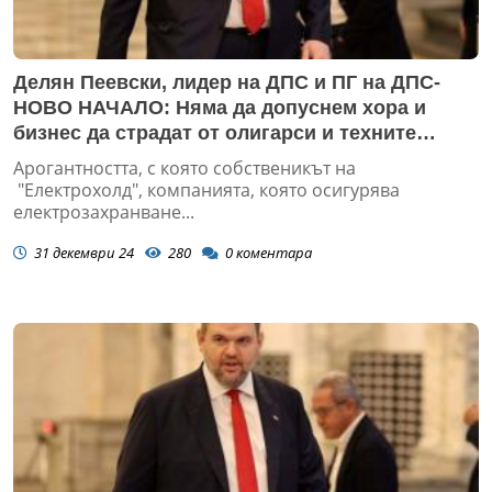
Делян Пеевски, лидер на ДПС и ПГ на ДПС-
НОВО НАЧАЛО: Няма да допуснем хора и
бизнес да страдат от олигарси и техните
ортаци. Внасяме мораториум върху
Арогантността, с която собственикът на
увеличението на цената на тока
"Електрохолд", компанията, която осигурява
електрозахранване...
31 декември 24
280
0
коментара