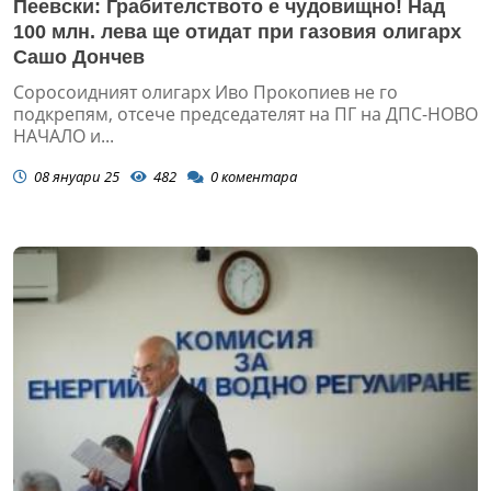
Пеевски: Грабителството е чудовищно! Над
100 млн. лева ще отидат при газовия олигарх
Сашо Дончев
Соросоидният олигарх Иво Прокопиев не го
подкрепям, отсече председателят на ПГ на ДПС-НОВО
НАЧАЛО и...
08 януари 25
482
0
коментара