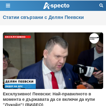
Статии свързани с Делян Пеевски
Ексклузивно! Пеевски: Най-правилното в
момента е държавата да се включи да купи
"Лукойл"! (ВИДЕО)