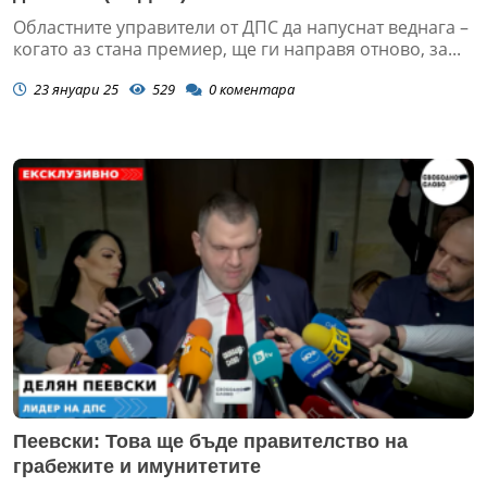
Областните управители от ДПС да напуснат веднага –
когато аз стана премиер, ще ги направя отново, за...
23 януари 25
529
0
коментара
Пеевски: Това ще бъде правителство на
грабежите и имунитетите