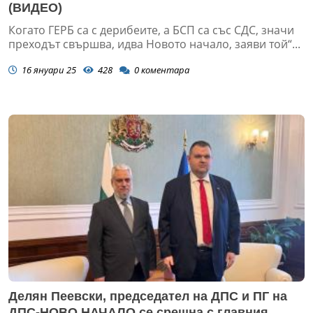
(ВИДЕО)
Когато ГЕРБ са с дерибеите, а БСП са със СДС, значи
преходът свършва, идва Новото начало, заяви той“...
16 януари 25
428
0
коментара
Делян Пеевски, председател на ДПС и ПГ на
ДПС-НОВО НАЧАЛО се срещна с главния