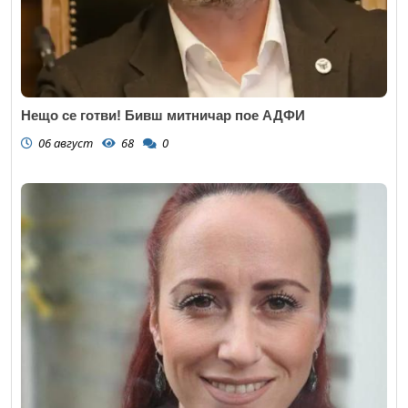
Нещо се готви! Бивш митничар пое АДФИ
06 август
68
0