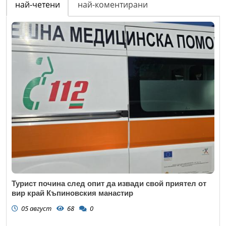
най-четени
най-коментирани
Турист почина след опит да извади свой приятел от
вир край Къпиновския манастир
05 август
68
0