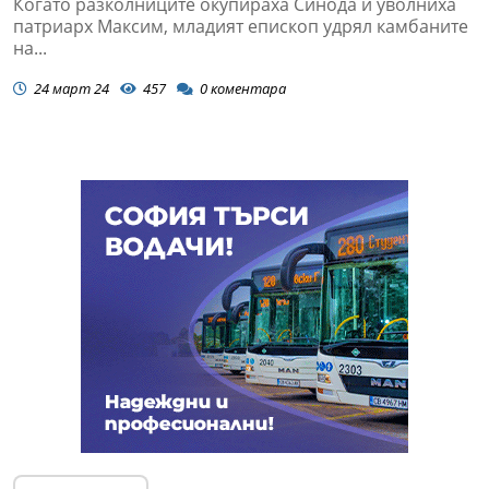
Когато разколниците окупираха Синода и уволниха
патриарх Максим, младият епископ удрял камбаните
на...
24 март 24
457
0
коментара