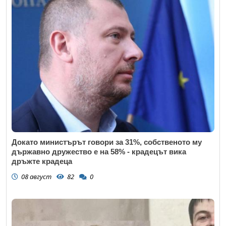
Докато министърът говори за 31%, собственото му
държавно дружество е на 58% - крадецът вика
дръжте крадеца
08 август
82
0