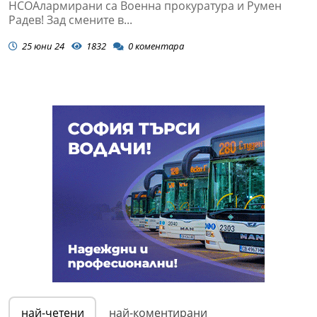
НСОАлармирани са Военна прокуратура и Румен
Радев! Зад смените в...
25 юни 24
1832
0
коментара
най-четени
най-коментирани