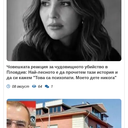
Човешката реакция за чудовищното убийство в
Пловдив: Най-лесното е да прочетем тази история и
да си кажем "Това са психопати. Моето дете никога"
08 август
64
1