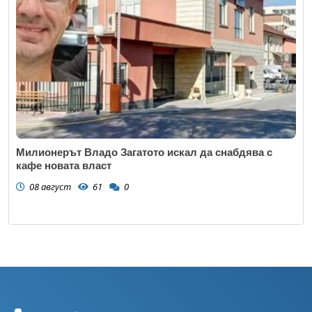
Милионерът Владо Загатото искал да снабдява с
кафе новата власт
08 август
61
0