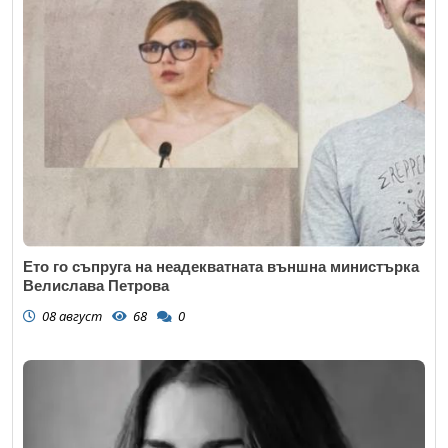
Ето го съпруга на неадекватната външна министърка
Велислава Петрова
08 август
68
0