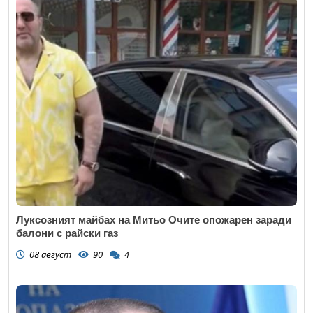
Луксозният майбах на Митьо Очите опожарен заради
балони с райски газ
08 август
90
4