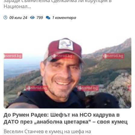
заради съмнителна сделкаИма ли корупция в
Национал...
09 юли 24
799
1
коментара
До Румен Радев: Шефът на НСО кадрува в
ДАТО през „анаболна цветарка” – своя кумец
Веселин Станчев е кумец на шефа на