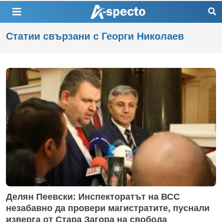
Статии свързани с Георги Николаев
Делян Пеевски: Инспекторатът на ВСС
незабавно да провери магистратите, пуснали
изверга от Стара Загора на свобода