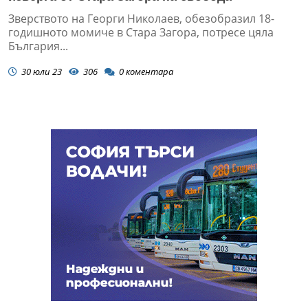
Зверството на Георги Николаев, обезобразил 18-
годишното момиче в Стара Загора, потресе цяла
България...
30 юли 23
306
0
коментара