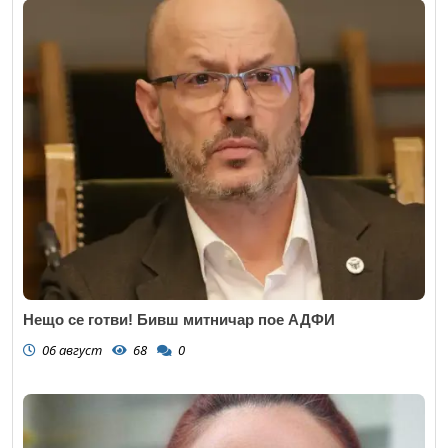
Нещо се готви! Бивш митничар пое АДФИ
06 август
68
0