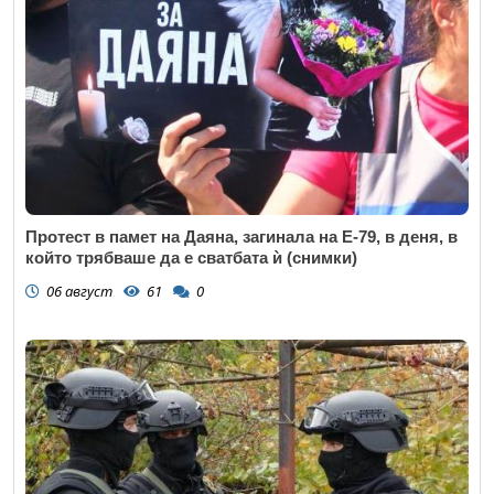
Протест в памет на Даяна, загинала на Е-79, в деня, в
който трябваше да е сватбата ѝ (снимки)
06 август
61
0