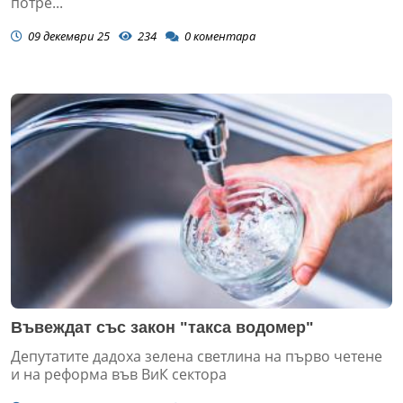
потре...
09 декември 25
234
0
коментара
Въвеждат със закон "такса водомер"
Депутатите дадоха зелена светлина на първо четене
и на реформа във ВиК сектора