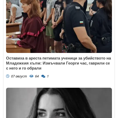
Оставиха в ареста петимата ученици за убийството на
Младежкия хълм: Измъчвали Георги час, гаврили се
с него и го обрали
07 август
64
1