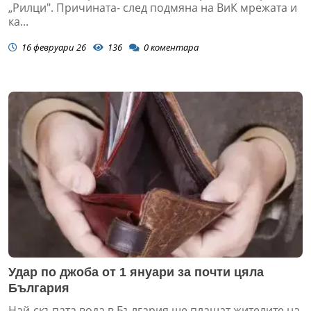
„Рилци". Причината- след подмяна на ВиК мрежата и
ка...
16 февруари 26
136
0
коментара
Удар по джоба от 1 януари за почти цяла
България
Най-скъпата вода в България ще плащат жителите на