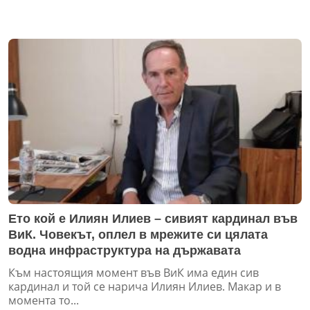
Ето кой е Илиян Илиев – сивият кардинал във
ВиК. Човекът, оплел в мрежите си цялата
водна инфраструктура на държавата
Към настоящия момент във ВиК има един сив
кардинал и той се нарича Илиян Илиев. Макар и в
момента то...