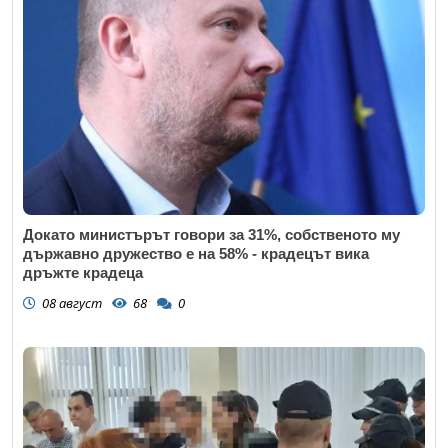
Докато министърът говори за 31%, собственото му
държавно дружество е на 58% - крадецът вика
дръжте крадеца
08 август
68
0