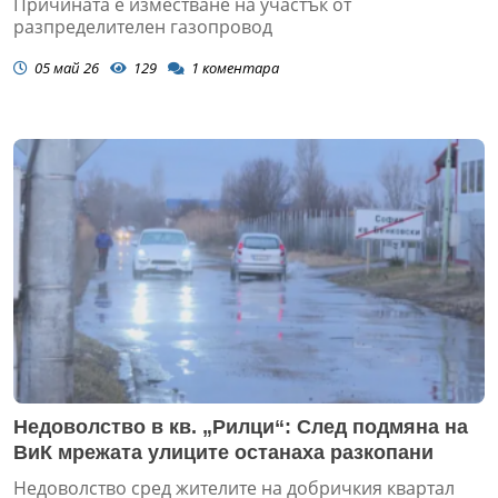
Причината е изместване на участък от
разпределителен газопровод
05 май 26
129
1
коментара
Недоволство в кв. „Рилци“: След подмяна на
ВиК мрежата улиците останаха разкопани
Недоволство сред жителите на добричкия квартал