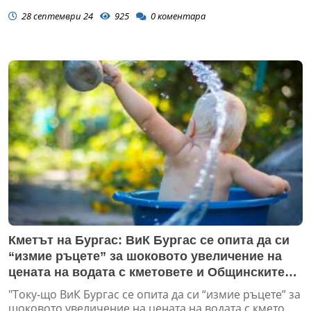
28 септември 24
925
0
коментара
Кметът на Бургас: ВиК Бургас се опита да си
“измие ръцете” за шоковото увеличение на
цената на водата с кметовете и Общинските
съвети!
"Току-що ВиК Бургас се опита да си “измие ръцете” за
шоковото увеличение на цената на водата с кмето...