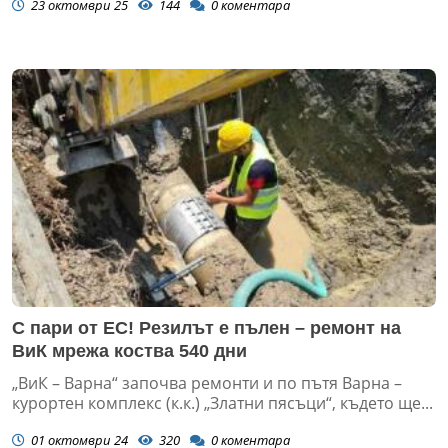
23 октомври 25
144
0
коментара
С пари от ЕС! Резилът е пълен – ремонт на
ВиК мрежа коства 540 дни
„ВиК – Варна“ започва ремонти и по пътя Варна –
курортен комплекс (к.к.) „Златни пясъци“, където ще...
01 октомври 24
320
0
коментара