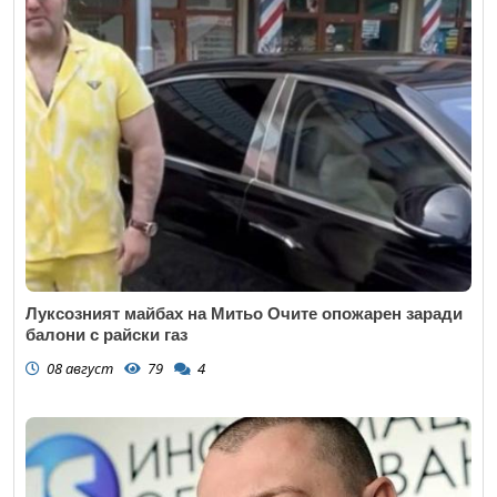
Луксозният майбах на Митьо Очите опожарен заради
балони с райски газ
08 август
79
4