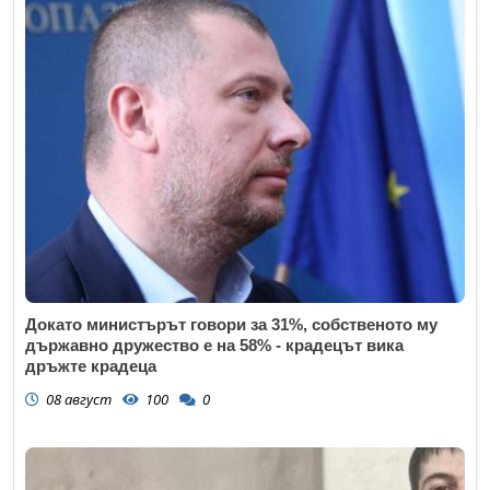
Докато министърът говори за 31%, собственото му
държавно дружество е на 58% - крадецът вика
дръжте крадеца
08 август
100
0