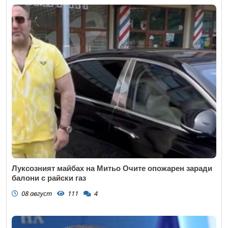
Луксозният майбах на Митьо Очите опожарен заради
балони с райски газ
08 август
111
4