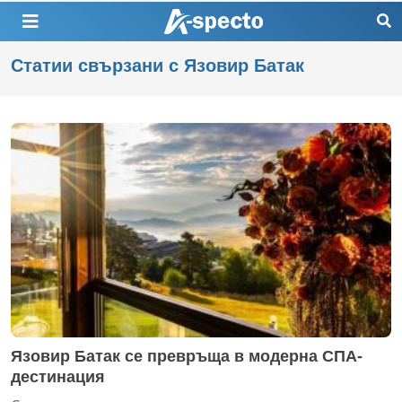
Статии свързани с Язовир Батак
Язовир Батак се превръща в модерна СПА-
дестинация