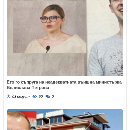
Ето го съпруга на неадекватната външна министърка
Велислава Петрова
08 август
90
0