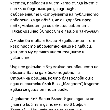
честен, праведен и чист като сълза кмет е
напълно безпомощен да използва
съвременните инструменти на публичното
говорене, за да обяви, че е изправен пред
невъзможност да си свърши работата.
Някак логично въпросът е защо е замълчал?
А може би това е Благо Независимия – от
него просто абсолютно нищо не зависи,
защото му пречат институциите и
законите.
Чудя се доколко е възможно основанието на
община Варна да е било подобно на
Столична община, която благослови още
един гигантски блок в жк „Младост“, където
едвам се диша от постройки.
И докато във Варна Благо Изненадания не
знае по кой път да поеме, то в София