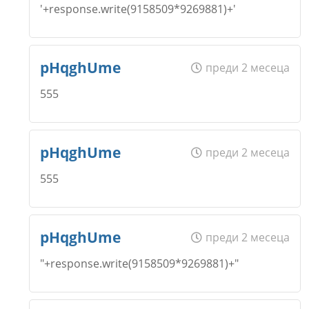
Коментар
*
'+response.write(9158509*9269881)+'
Email
Име
*
pHqghUme
преди 2 месеца
Откажи
555
Коментар
*
Email
Име
*
pHqghUme
преди 2 месеца
Откажи
555
Коментар
*
Email
Име
*
pHqghUme
преди 2 месеца
"+response.write(9158509*9269881)+"
Откажи
Коментар
*
Email