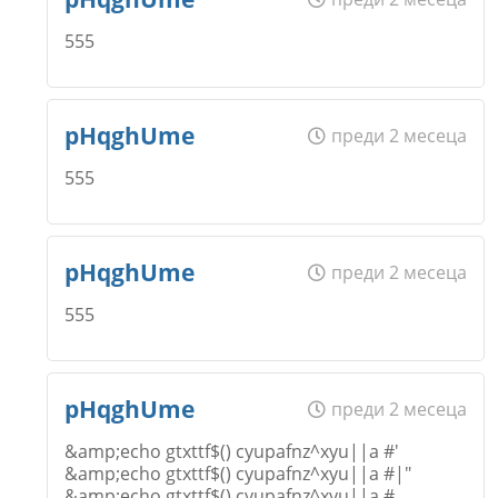
Откажи
555
Коментар
*
Email
Име
*
pHqghUme
преди 2 месеца
Откажи
555
Коментар
*
Email
Име
*
pHqghUme
преди 2 месеца
555
Откажи
Коментар
*
Email
Име
*
pHqghUme
преди 2 месеца
&amp;echo gtxttf$() cyupafnz^xyu||a #'
&amp;echo gtxttf$() cyupafnz^xyu||a #|"
Откажи
&amp;echo gtxttf$() cyupafnz^xyu||a #