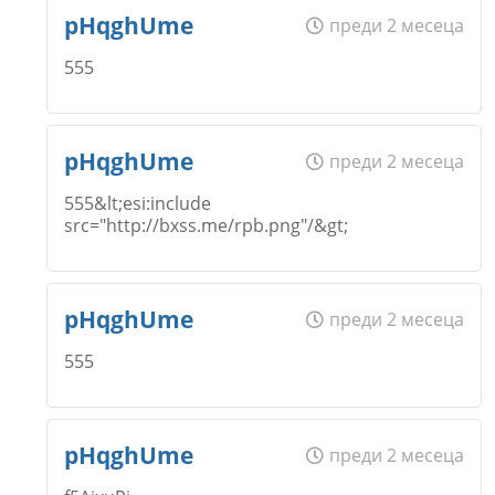
Име
*
pHqghUme
преди 2 месеца
555
Email
Име
*
pHqghUme
преди 2 месеца
555&lt;esi:include
src="http://bxss.me/rpb.png"/&gt;
Коментар
*
Email
Име
*
pHqghUme
преди 2 месеца
555
Коментар
*
Email
Име
*
pHqghUme
преди 2 месеца