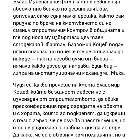
Благо Изненадания (тъй като е невинен за
абсолютно всичко по дефиниция), бил
допуснал само една малка грешка, както сам
призна: по време на кметуването си не
сменил строителния контрол в общината и
те под носа му извъртели цял таен
стодекаров квартал. Благомир Коцев подал
някои сигнали, но понеже те не стигнали до
никъде – пак по негови думи от вчера –
нямало какво друго да направи. Един вид –
липса на институционални механизми. Мъка.
Чудя се: какво пречеше на кмета Благомир
Коцев, който всъщност съвсем не е
изненадан от строителството, да свика
пресконференция пред оградата на обекта
и с хората, които го подкрепят, да изкрещи
с пълно гърло, че се случва престъпление, но
той не разполага с правомощия да го спре.
Да каже, че се е обърнал към полицията, но и