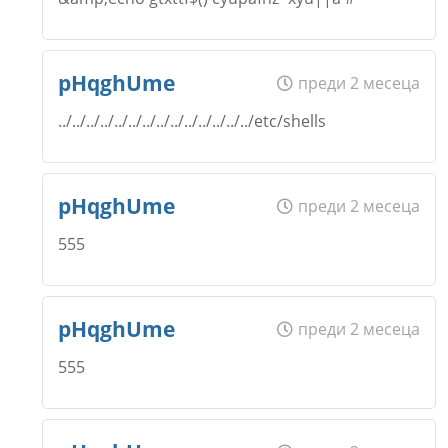
Коментар
*
Email
Име
*
pHqghUme
преди 2 месеца
Откажи
../../../../../../../../../../../../../../etc/shells
Коментар
*
Email
Име
*
pHqghUme
преди 2 месеца
Откажи
555
Коментар
*
Email
Име
*
pHqghUme
преди 2 месеца
Откажи
555
Коментар
*
Email
Име
*