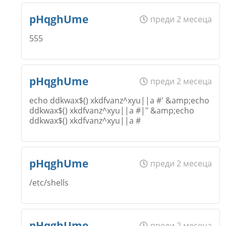
Email
Име
*
pHqghUme
преди 2 месеца
Откажи
555
Коментар
*
Email
Име
*
pHqghUme
преди 2 месеца
echo ddkwax$() xkdfvanz^xyu||a #' &amp;echo
ddkwax$() xkdfvanz^xyu||a #|" &amp;echo
Откажи
ddkwax$() xkdfvanz^xyu||a #
Коментар
*
Email
Име
*
pHqghUme
преди 2 месеца
Откажи
/etc/shells
Коментар
*
Email
Име
*
pHqghUme
преди 2 месеца