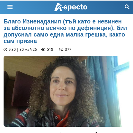
Благо Изненадания (тъй като е невинен
за абсолютно всичко по дефиниция), бил
допуснал само една малка грешка, както
сам призна
9:30 | 30 май 26
518
377