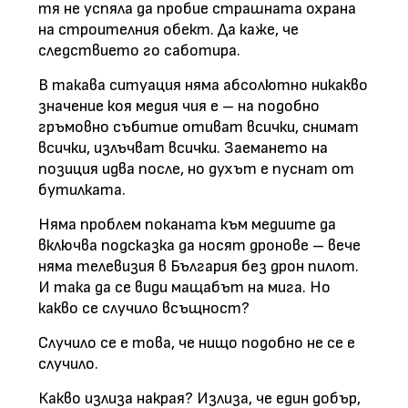
тя не успяла да пробие страшната охрана
на строителния обект. Да каже, че
следствието го саботира.
В такава ситуация няма абсолютно никакво
значение коя медия чия е – на подобно
гръмовно събитие отиват всички, снимат
всички, излъчват всички. Заемането на
позиция идва после, но духът е пуснат от
бутилката.
Няма проблем поканата към медиите да
включва подсказка да носят дронове – вече
няма телевизия в България без дрон пилот.
И така да се види мащабът на мига. Но
какво се случило всъщност?
Случило се е това, че нищо подобно не се е
случило.
Какво излиза накрая? Излиза, че един добър,