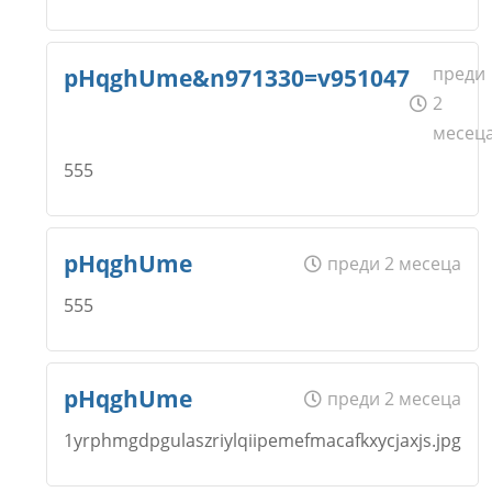
Откажи
Коментар
*
Email
Име
*
преди
pHqghUme&n971330=v951047
2
месец
Откажи
Коментар
*
555
Email
Име
*
pHqghUme
преди 2 месеца
Откажи
Коментар
*
555
Email
Име
*
pHqghUme
преди 2 месеца
Откажи
1yrphmgdpgulaszriylqiipemefmacafkxycjaxjs.jpg
Коментар
*