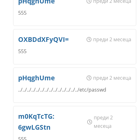
pHqghUme
преди 2 месеца
555
Откажи
Коментар
*
Email
Име
*
OXBDdXFyQVI=
преди 2 месеца
555
Откажи
Коментар
*
Email
Име
*
pHqghUme
преди 2 месеца
../../../../../../../../../../../../../../etc/passwd
Откажи
Коментар
*
Email
Име
*
m0KqTcTG:
преди 2
месеца
6gwLGStn
Откажи
555