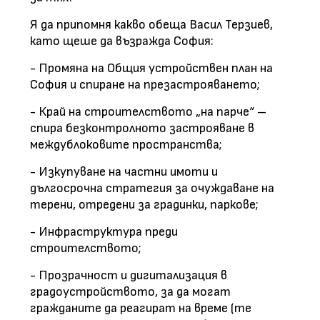
Я да припомня какво обеща Васил Терзиев,
като щеше да възражда София:
- Промяна на Общия устройствен план на
София и спиране на презастрояването;
- Край на строителството „на парче“ –
спира безконтролното застрояване в
междублоковите пространства;
- Изкупуване на частни имоти и
дългосрочна стратегия за очуждаване на
терени, отредени за градинки, паркове;
- Инфраструктура преди
строителството;
- Прозрачност и дигитализация в
градоустройството, за да могат
гражданите да реагират на време (те