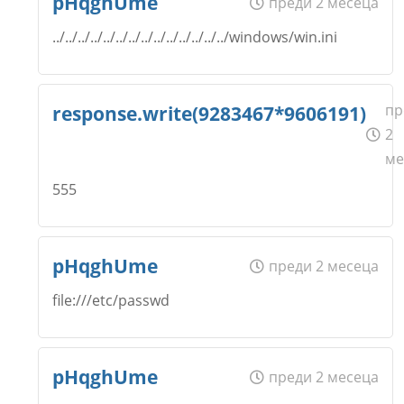
pHqghUme
преди 2 месеца
../../../../../../../../../../../../../../windows/win.ini
Откажи
Коментар
*
Email
Име
*
пр
response.write(9283467*9606191)
2
ме
Откажи
Коментар
*
555
Email
Име
*
pHqghUme
преди 2 месеца
Откажи
Коментар
*
file:///etc/passwd
Email
Име
*
pHqghUme
преди 2 месеца
Откажи