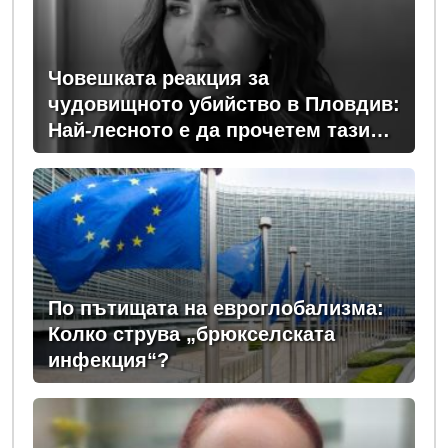
Човешката реакция за
чудовищното убийство в Пловдив:
Най-лесното е да прочетем тази
история и да си кажем "Това са
психопати. Моето дете никога"
По пътищата на евроглобализма:
Колко струва „брюкселската
инфекция“?