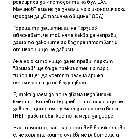
реагираха за мастодонта на бул. „Ал.
Малинов“, ама не за знаели, че е икономически
изгоден за „Столична община“ ООД)
Горещите защитници на Терзиев
обясняват, че той няма какво да направи,
защото законите го възпрепятстват и
от него нищо не зависи.
Ама не е като нищо да не прави: паркът
"Заимов" ще бъде прекръстен на парк
"Оборище". Да усетят реална грижа
столичани и да се възрадват.
Е, така знаем за поне двама независими
кмета – Коцев и Терзиев – от тях нищо не
зависи, щото им пречат законите и всеки
(НЕ) прави това, което намери за добре.
Най-тъпото, най-гадното във всичко това
е, че хората, които очакваме работещи и