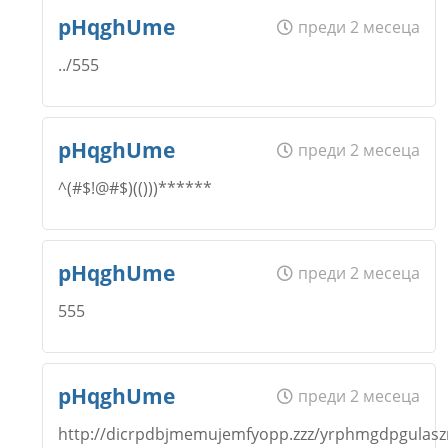
Име
*
pHqghUme
преди 2 месеца
Откажи
../555
Коментар
*
Email
Име
*
pHqghUme
преди 2 месеца
^(#$!@#$)(()))******
Откажи
Коментар
*
Email
Име
*
pHqghUme
преди 2 месеца
555
Откажи
Коментар
*
Email
Име
*
pHqghUme
преди 2 месеца
http://dicrpdbjmemujemfyopp.zzz/yrphmgdpgulaszri