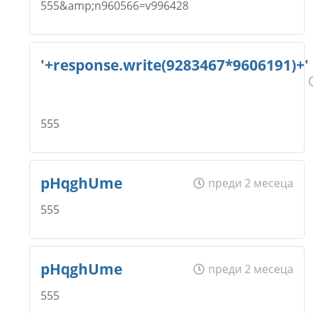
555&amp;n960566=v996428
Коментар
*
Email
Име
*
'+response.write(9283467*9606191)+'
Откажи
Коментар
*
555
Email
Име
*
pHqghUme
преди 2 месеца
Откажи
Коментар
*
555
Email
Име
*
pHqghUme
преди 2 месеца
Откажи
555