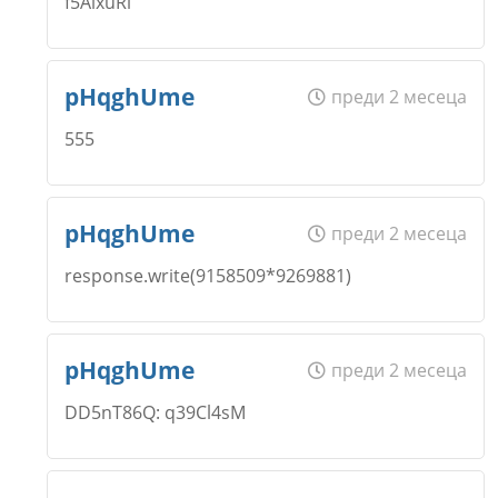
f5AixuRi
Откажи
Коментар
*
Email
Име
*
pHqghUme
преди 2 месеца
555
Откажи
Коментар
*
Email
Име
*
pHqghUme
преди 2 месеца
response.write(9158509*9269881)
Откажи
Коментар
*
Email
Име
*
pHqghUme
преди 2 месеца
DD5nT86Q: q39Cl4sM
Откажи
Коментар
*
Email
Име
*