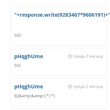
Коментар
*
Email
Име
*
"+response.write(9283467*9606191)+
Откажи
Коментар
*
555
Email
Име
*
pHqghUme
преди 2 месеца
Откажи
Коментар
*
555
Email
Име
*
pHqghUme
преди 2 месеца
Откажи
!(()&amp;&amp;!|*|*|
Коментар
*
Email