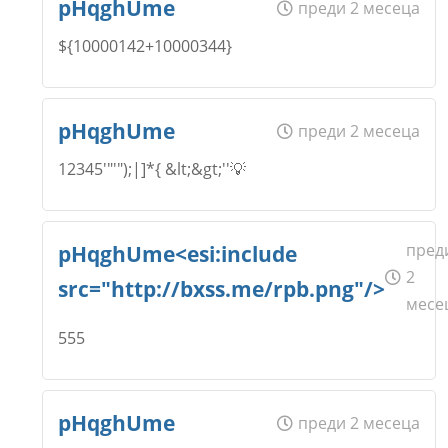
pHqghUme
преди 2 месеца
${10000142+10000344}
Откажи
Коментар
*
Email
Име
*
pHqghUme
преди 2 месеца
12345'"'");|]*{ &lt;&gt;''💡
Откажи
Коментар
*
Email
Име
*
пред
pHqghUme<esi:include
2
src="http://bxss.me/rpb.png"/>
месе
Откажи
Коментар
*
555
Email
Име
*
pHqghUme
преди 2 месеца
Откажи