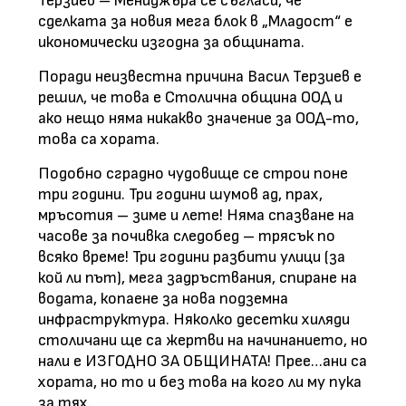
Терзиев – Мениджъра се съгласи, че
сделката за новия мега блок в „Младост“ е
икономически изгодна за общината.
Поради неизвестна причина Васил Терзиев е
решил, че това е Столична община ООД и
ако нещо няма никакво значение за ООД-то,
това са хората.
Подобно сградно чудовище се строи поне
три години. Три години шумов ад, прах,
мръсотия – зиме и лете! Няма спазване на
часове за почивка следобед – трясък по
всяко време! Три години разбити улици (за
кой ли път), мега задръствания, спиране на
водата, копаене за нова подземна
инфраструктура. Няколко десетки хиляди
столичани ще са жертви на начинанието, но
нали е ИЗГОДНО ЗА ОБЩИНАТА! Прее…ани са
хората, но то и без това на кого ли му пука
за тях.