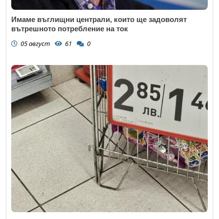
Имаме въглищни централи, които ще задоволят
вътрешното потребление на ток
05 август
61
0