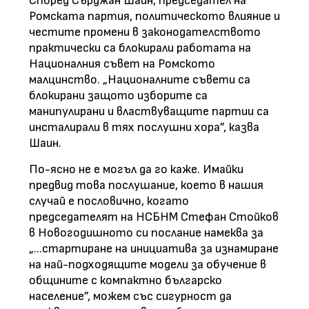
Според Сърджан Шаин, председател на
Ромската партия, политическото влияние и
честите промени в законодателството
практически са блокирали работата на
Националния съвет на Ромското
малцинство. „Националните съвети са
блокирани защото изборите са
манипулирани и властвуващите партии са
инсталирали в тях послушни хора”, казва
Шаин.
По-ясно не е могъл да го каже. Имайки
предвид това послушание, което в нашия
случай е пословично, когато
председателят на НСБНМ Стефан Стойков
в Новогодишното си послание намеква за
„...стартиране на инициатива за изнамиране
на най-подходящите модели за обучение в
общините с компактно българско
население”, можем със сигурност да