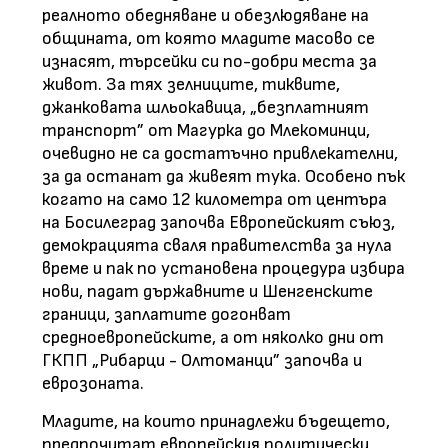
реалното обедняване и обезлюдяване на
общината, от която младите масово се
изнасят, търсейки си по-добри места за
живот. За тях зелниците, тиквите,
джанковата шльокавица, „безплатният
транспорт” от Магурка до Млекоминци,
очевидно не са достатъчно привлекателни,
за да останат да живеят тука. Особено пък
когато на само 12 километра от центъра
на Босилеград започва Европейският съюз,
демокрацията сваля правителства за нула
време и пак по установена процедура избира
нови, падат държавните и Шенгенските
граници, заплатите догонват
средноевропейските, а от няколко дни от
ГКПП „Рибарци - Олтоманци” започва и
еврозоната.
Младите, на които принадлежи бъдещето,
предпочитат европейския политически