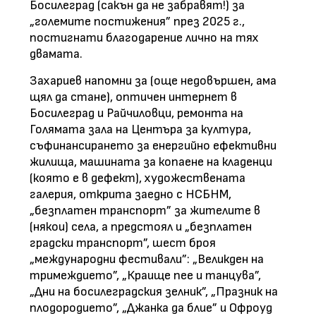
Босилеград (сакън да не забравят!) за
„големите постижения” през 2025 г.,
постигнати благодарение лично на тях
двамата.
Захариев напомни за (още недовършен, ама
щял да стане), оптичен интернет в
Босилеград и Райчиловци, ремонта на
Голямата зала на Центъра за култура,
съфинансирането за енергийно ефективни
жилища, машината за копаене на кладенци
(която е в дефект), художествената
галерия, открита заедно с НСБНМ,
„безплатен транспорт” за жителите в
(някои) села, а предстоял и „безплатен
градски транспорт”, шест броя
„международни фестивали”: „Великден на
тримеждието”, „Краище пее и танцува”,
„Дни на босилеградския зелник”, „Празник на
плодородието”, „Джанка да блие” и Офроуд