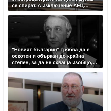
се спират, с изключение АЕЦ
"Козлодуй"?
"Новият българин" трябва да е
оскотен и объркан до крайна
степен, за да не схваща изобщо,
какви хора се упражняват с него