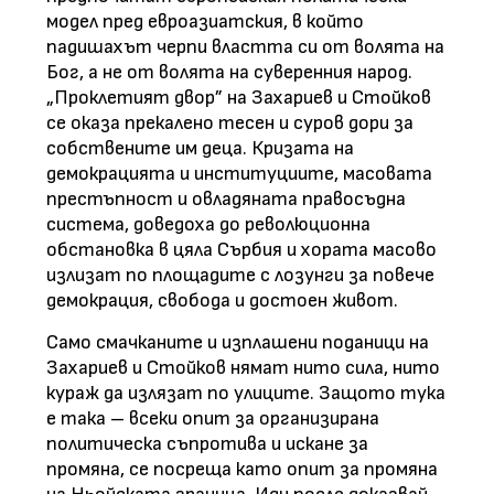
модел пред евроазиатския, в който
падишахът черпи властта си от волята на
Бог, а не от волята на суверенния народ.
„Проклетият двор” на Захариев и Стойков
се оказа прекалено тесен и суров дори за
собствените им деца. Кризата на
демокрацията и институциите, масовата
престъпност и овладяната правосъдна
система, доведоха до революционна
обстановка в цяла Сърбия и хората масово
излизат по площадите с лозунги за повече
демокрация, свобода и достоен живот.
Само смачканите и изплашени поданици на
Захариев и Стойков нямат нито сила, нито
кураж да излязат по улиците. Защото тука
е така – всеки опит за организирана
политическа съпротива и искане за
промяна, се посреща като опит за промяна