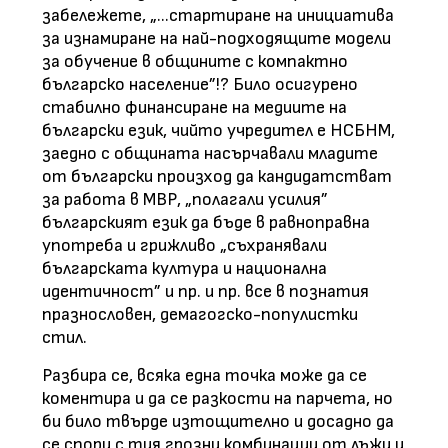
забележете, „...стартиране на инициатива
за изнамиране на най-подходящите модели
за обучение в общините с компактно
българско население”!? Било осигурено
стабилно финансиране на медиите на
български език, чийто учредител е НСБНМ,
заедно с общината насърчавали младите
от български произход да кандидатстват
за работа в МВР, „полагали усилия”
българският език да бъде в равноправна
употреба и грижливо „съхранявали
българската култура и национална
идентичност” и пр. и пр. все в познатия
празнословен, демагогско-популистки
стил.
Разбира се, всяка една точка може да се
коментира и да се разкости на парчета, но
би било твърде изтощително и досадно да
се спори с тия грозни комбинации от лъжи и