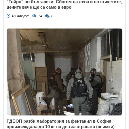
"Тойро" по български: Сбогом на лева и по етикетите,
цените вече ще са само в евро
05 август
54
0
ГДБОП разби лаборатория за фентанил в София,
произвеждала до 10 кг на ден за страната (снимки)