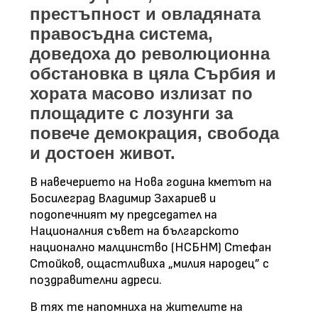
престъпност и овладяната
правосъдна система,
доведоха до революционна
обстановка в цяла Сърбия и
хората масово излизат по
площадите с лозунги за
повече демокрация, свобода
и достоен живот.
В навечерието на Нова година кметът на
Босилеград Владимир Захариев и
подопечният му председател на
Националния съвет на българското
национално малцинство (НСБНМ) Стефан
Стойков, ощастливиха „милия народец” с
поздравителни адреси.
В тях те напомниха на жителите на