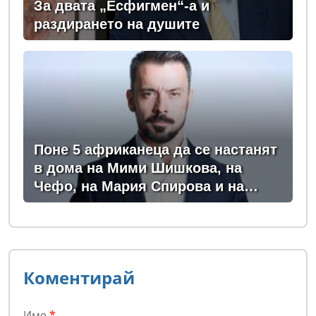
За двата „Есфигмен“-а и
раздирането на душите
Поне 5 африканеца да се настанят
в дома на Мими Шишкова, на
Чефо, на Мария Спирова и на
Христо Комарницки
Коментирай
Име
*