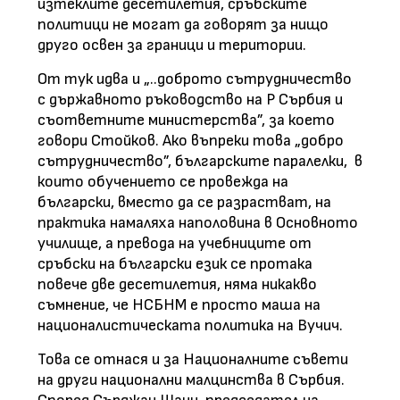
изтеклите десетилетия, сръбските
политици не могат да говорят за нищо
друго освен за граници и територии.
От тук идва и „..доброто сътрудничество
с държавното ръководство на Р Сърбия и
съответните министерства”, за което
говори Стойков. Ако въпреки това „добро
сътрудничество”, българските паралелки, в
които обучението се провежда на
български, вместо да се разрастват, на
практика намаляха наполовина в Основното
училище, а превода на учебниците от
сръбски на български език се протака
повече две десетилетия, няма никакво
съмнение, че НСБНМ е просто маша на
националистическата политика на Вучич.
Това се отнася и за Националните съвети
на други национални малцинства в Сърбия.