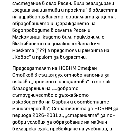
състезание в село Ресен. Били реализирани
„редица инициативи и проекти” в областта
на здравеопазването, социалната защита,
образованието и изграждането на
водопроводите в селата Ресен и
Млекоминци, където били приключили с
включването на домакинствата към
мрежата (???) а предстоял и ремонта на
„Кобос” и приют за възрастни.
Председателят на НСБНМ Стефан
Стойков в същия дух отново напомни за
някакви „проекти и инициативи” и то пак
благодарение на „...доброто
сътрудничество с държавното
ръководство на Сърбия и съответните
министерства”, Стратегията за НСБНМ за
периода 2026-2031 г., „старанията” за по-
добри условия за образование на майчин
български език, превеждане на учебници, и