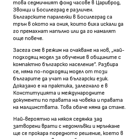
това седмичният фонд часове в Цариброд,
Звонци и Босилеград е различен.
Българските паралелки в Босилеград са
трън в окото на ония, които биха искали да
го премахнат напълно или да го намалят
още повече.
Засега сме в режим на очакване на нов, „най-
подходящ модел за обучение в общините с
компактно българско население”. Разбира
се, няма по-подходящ модел от този
българите да учат на български език.
Доказано е на практика, залегнало е в
Конституцията и международните
документи по правата на човека и правата
на малцинствата. Това обаче няма да стане.
Най-вероятно на някоя седянка зад
затворени врати с недомлъвки и мрънкане
ще се прокара поредното решение, което в