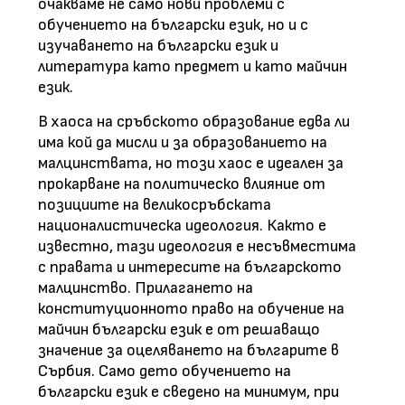
очакваме не само нови проблеми с
обучението на български език, но и с
изучаването на български език и
литература като предмет и като майчин
език.
В хаоса на сръбското образование едва ли
има кой да мисли и за образованието на
малцинствата, но този хаос е идеален за
прокарване на политическо влияние от
позициите на великосръбската
националистическа идеология. Както е
известно, тази идеология е несъвместима
с правата и интересите на българското
малцинство. Прилагането на
конституционното право на обучение на
майчин български език е от решаващо
значение за оцеляването на българите в
Сърбия. Само дето обучението на
български език е сведено на минимум, при