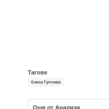
Тагове
Елена Гунчева
Oще от Анализи