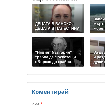
Започ
ДЕЦАТА В БАНСКО /
мъртв
ДЕЦАТА В ПАЛЕСТИНА
морет
съвет
спаси
"Новият българин"
За дв
трябва да е оскотен и
и раз
объркан до крайна
души
степен, за да не схваща
изобщо, какви хора се
упражняват с него
Коментирай
Име
*