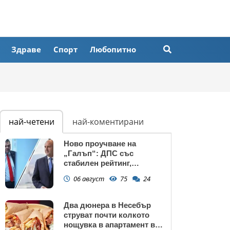
Здраве
Спорт
Любопитно
най-четени
най-коментирани
Ново проучване на
„Галъп“: ДПС със
стабилен рейтинг,
подкрепата към Радев се
06 август
75
24
запазва
Два дюнера в Несебър
струват почти колкото
нощувка в апартамент в