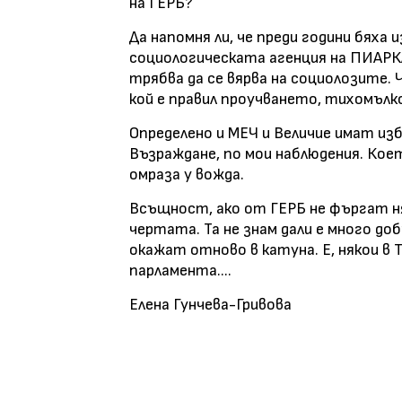
на ГЕРБ?
Да напомня ли, че преди години бяха 
социологическата агенция на ПИАРКАТ
трябва да се вярва на социолозите. 
кой е правил проучването, тихомълком
Определено и МЕЧ и Величие имат из
Възраждане, по мои наблюдения. Кое
омраза у вожда.
Всъщност, ако от ГЕРБ не фъргат ня
чертата. Та не знам дали е много до
окажат отново в катуна. Е, някои в Т
парламента....
Елена Гунчева-Гривова