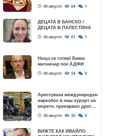
Поморие
06 август
64
1
ДЕЦАТА В БАНСКО /
ДЕЦАТА В ПАЛЕСТИНА
06 август
61
1
Нещо се готви! Бивш
митничар пое АДФИ
06 август
54
0
Арестуваха международен
наркобос в наш курорт на
морето, прекарвал дрога
от Украйна към ЕС
06 август
50
0
ВИЖТЕ КАК ИВАЙЛО