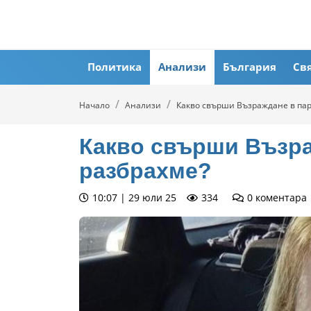
Политика
Анализи
България
Св
Начало
Анализи
Какво свърши Възраждане в пар
Какво свърши Възра
разбрахме?
10:07 | 29 юли 25
334
0
коментара