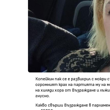
Копейкин пак се е развихрил с мокри 
огромният крах на партията му на 
на хиляди хора от Възраждане и лъжит
гнусно.
Какво свърши Възраждане в парламен