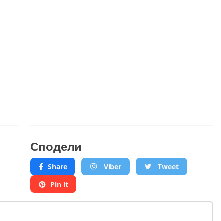
Сподели
Share
Viber
Tweet
Pin it