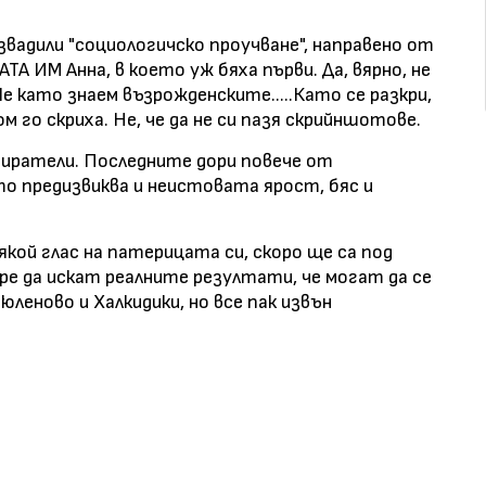
извадили "социологичско проучване", направено от
А ИМ Анна, в което уж бяха първи. Да, вярно, не
Че като знаем възрожденските.....Като се разкри,
 го скриха. Не, че да не си пазя скрийншотове.
биратели. Последните дори повече от
то предизвиква и неистовата ярост, бяс и
кой глас на патерицата си, скоро ще са под
бре да искат реалните резултати, че могат да се
юленово и Халкидики, но все пак извън