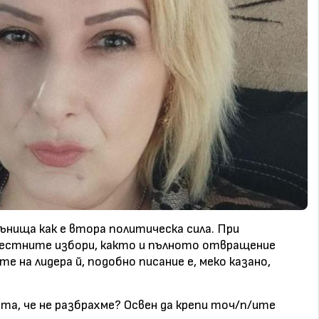
сънища как е втора политическа сила. При
местните избори, както и пълното отвращение
е на лидера й, подобно писание е, меко казано,
та, че не разбрахме? Освен да крепи точ/п/ите