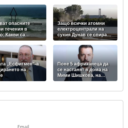
ват опасните
Защо всички атомни
и течения в
електроцентрали на
о: Какви са
сухия Дунав се спират,
ите на
с изключение АЕЦ
телите?
"Козлодуй"?
ата „Есфигмен“-а
Поне 5 африканеца да
дирането на
се настанят в дома на
те
Мими Шишкова, на
Чефо, на Мария
Спирова и на Христо
Комарницки
Email