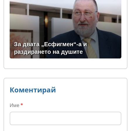
За двата „Есфигмен“-а и
раздирането на душите
Коментирай
Име
*