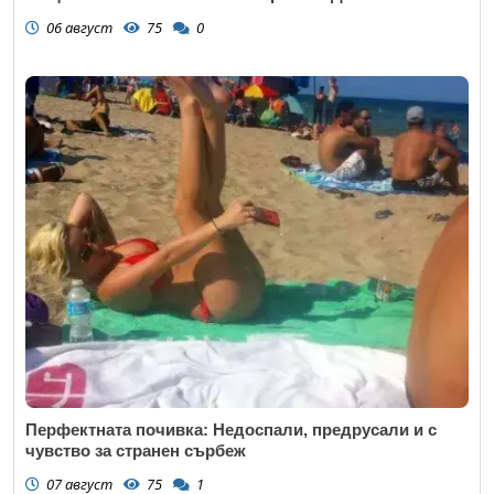
06 август
75
0
Перфектната почивка: Недоспали, предрусали и с
чувство за странен сърбеж
07 август
75
1