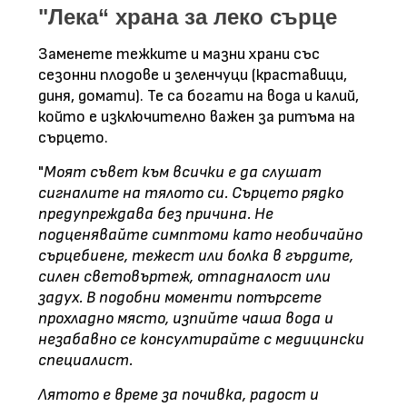
"Лека“ храна за леко сърце
Заменете тежките и мазни храни със
сезонни плодове и зеленчуци (краставици,
диня, домати). Те са богати на вода и калий,
който е изключително важен за ритъма на
сърцето.
"
Моят съвет към всички е да слушат
сигналите на тялото си. Сърцето рядко
предупреждава без причина. Не
подценявайте симптоми като необичайно
сърцебиене, тежест или болка в гърдите,
силен световъртеж, отпадналост или
задух. В подобни моменти потърсете
прохладно място, изпийте чаша вода и
незабавно се консултирайте с медицински
специалист.
Лятото е време за почивка, радост и