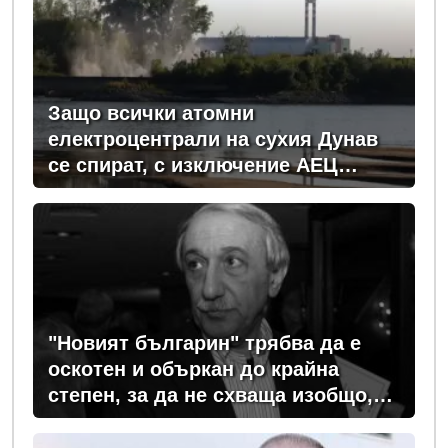
Защо всички атомни
електроцентрали на сухия Дунав
се спират, с изключение АЕЦ
"Козлодуй"?
"Новият българин" трябва да е
оскотен и объркан до крайна
степен, за да не схваща изобщо,
какви хора се упражняват с него