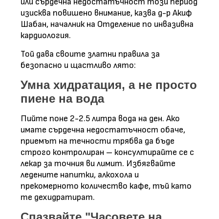
или сърдечна недостатъчност този период
изисква повишено внимание, казва д-р Акиф
Шабан, началник на Отделение по инвазивна
кардиология.
Той дава своите златни правила за
безопасно и щастливо лято:
Умна хидратация, а не просто
пиене на вода
Пийте поне 2-2.5 литра вода на ден. Ако
имате сърдечна недостатъчност обаче,
приемът на течности трябва да бъде
строго контролиран – консултирайте се с
лекар за точния ви лимит. Избягвайте
ледените напитки, алкохола и
прекомерното количество кафе, тъй като
те дехидратират.
Спазвайте "Часовете на