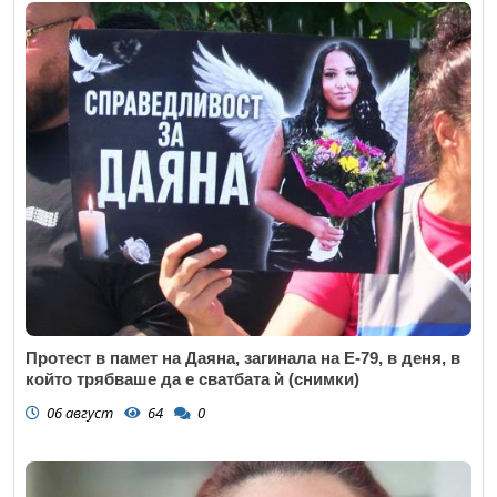
Протест в памет на Даяна, загинала на Е-79, в деня, в
който трябваше да е сватбата ѝ (снимки)
06 август
64
0