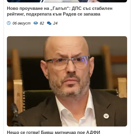
Ново проучване на „Галъп“: ДПС със стабилен
рейтинг, подкрепата към Радев се запазва
06 август
82
24
Откажи
Нещо се готви! Бивш митничар пое АДФИ