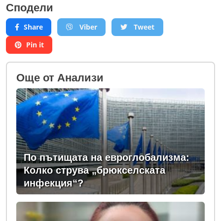
Сподели
Share
Viber
Tweet
Pin it
Oще от Анализи
По пътищата на евроглобализма:
Колко струва „брюкселската
инфекция“?