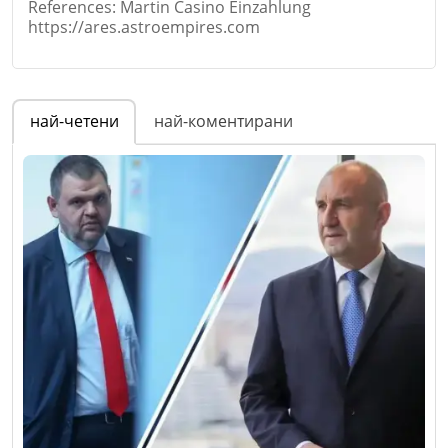
References: Martin Casino Einzahlung
Коментар
*
https://ares.astroempires.com
Email
Име
*
най-четени
най-коментирани
Коментар
*
Email
Откажи
Коментар
*
Откажи