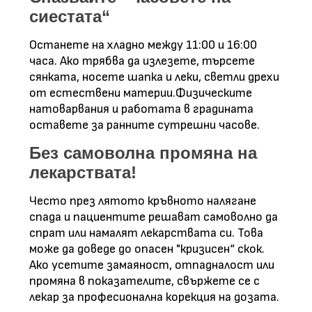
сиестата“
Останете на хладно между 11:00 и 16:00
часа. Ако трябва да излезете, търсете
сянката, носете шапка и леки, светли дрехи
от естествени материи.Физическите
натоварвания и работата в градината
оставете за ранните сутрешни часове.
Без самоволна промяна на
лекарствата!
Често през лятото кръвното налягане
спада и пациентите решават самоволно да
спрат или намалят лекарствата си. Това
може да доведе до опасен "кризисен“ скок.
Ако усетите замаяност, отпадналост или
промяна в показателите, свържете се с
лекар за професионална корекция на дозата.