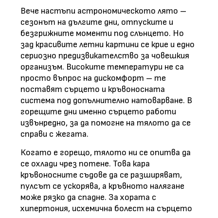
Вече настъпи астрономическото лято –
сезонът на дългите дни, отпуските и
безгрижните моменти под слънцето. Но
зад красивите летни картини се крие и едно
сериозно предизвикателство за човешкия
организъм. Високите температури не са
просто въпрос на дискомфорт – те
поставят сърцето и кръвоносната
система под допълнително натоварване. В
горещите дни именно сърцето работи
извънредно, за да помогне на тялото да се
справи с жегата.
Когато е горещо, тялото ни се опитва да
се охлади чрез потене. Това кара
кръвоносните съдове да се разширяват,
пулсът се ускорява, а кръвното налягане
може рязко да спадне. За хората с
хипертония, исхемична болест на сърцето