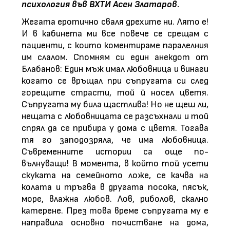
психология във ВХТИ Асен Златаров
.
Жегата еротично сваля дрехите ни. Лято е!
И в кабинета ми все повече се срещам с
пациенти, с които коментираме паралелния
им слалом. Спомням си един анекдот от
Блабанов: Един мъж имал любовница и винаги
когато се връщал при съпругата си след
горещите страсти, той й носел цветя.
Съпругата му била щастлива! Но не щеш ли,
нещата с любовницата се разсъхнали и той
спрял да се прибира у дома с цветя. Тогава
тя го заподозряла, че има любовница.
Съвременните истории са още по-
вълнуващи! В момента, в който той усети
скуката на семейното ложе, се качва на
колата и тръгва в другата посока, пясък,
море, влажна любов. Лов, риболов, скално
катерене. През това време съпругата му е
направила основно почистване на дома,