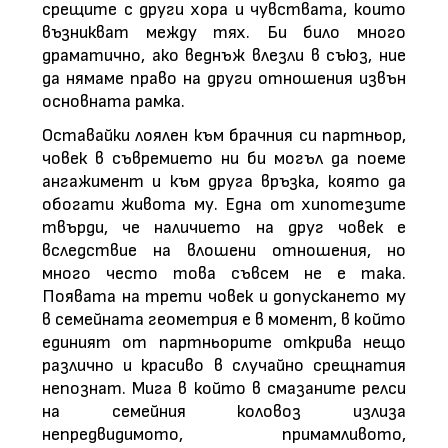
срещите с други хора и чувствата, които
възникват между тях. Би било много
драматично, ако веднъж влезли в съюз, ние
да нямаме право на други отношения извън
основната рамка.
Оставайки лоялен към брачния си партньор,
човек в съвремието ни би могъл да поеме
ангажимент и към друга връзка, която да
обогати живота му. Една от хипотезите
твърди, че наличието на друг човек е
вследствие на влошени отношения, но
много често това съвсем не е така.
Появата на трети човек и допускането му
в семейната геометрия е в момент, в който
единият от партньорите открива нещо
различно и красиво в случайно срещнатия
непознат. Мига в който в смазаните релси
на семейния коловоз излиза
непредвидимото, примамливото,