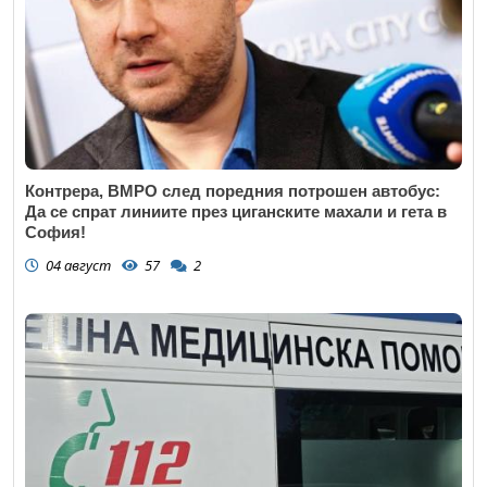
Контрера, ВМРО след поредния потрошен автобус:
Да се спрат линиите през циганските махали и гета в
София!
04 август
57
2