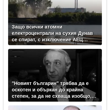
Защо всички атомни
електроцентрали на сухия Дунав
се спират, с изключение АЕЦ
"Козлодуй"?
"Новият българин" трябва да е
оскотен и объркан до крайна
степен, за да не схваща изобщо,
какви хора се упражняват с него