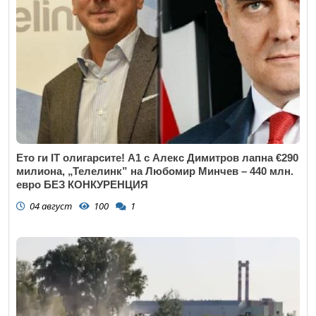
Ето ги IT олигарсите! А1 с Алекс Димитров лапна €290
милиона, „Телелинк” на Любомир Минчев – 440 млн.
евро БЕЗ КОНКУРЕНЦИЯ
04 август
100
1