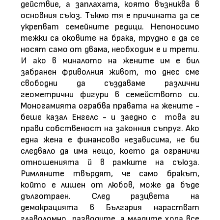
действие, а заплахата, която възниква в
основния съюз. Тъкмо тя е причината да се
укрепват семейните редици. Непоносимо
тежки са оковите на брака, трудно е да се
носят само от двама, необходим е и трети.
И ако в миналото на жените им е бил
забранен фриволния живот, то днес сме
свободни да създаваме различни
геометрични фигури в семейството си.
Моногамията ограбва правата на жените -
беше казал Енгелс - и заедно с това ги
прави собственост на законния съпруг. Ако
една жена е финансово независима, не би
следвало да има нещо, което да ограничи
отношенията й в рамките на съюза.
Римляните твърдят, че само бракът,
който е лишен от любов, може да бъде
дълготраен. След разцвета на
демокрацията в България нарастват
главоломно разводите, а младите хора все