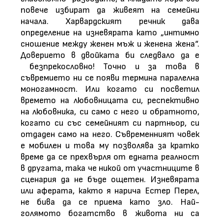
повече избират да живеят на семейни
начала. Харвардският речник дава
определение на изневярата като „интимно
сношение между женен мъж и женена жена“.
Доверието в двойката би следвало да е
безпрекословно! Точно и за това в
съвремието ни се появи термина паралелна
моногамност. Или когато си посветил
времето на любовницата си, респективно
на любовника, си само с него и обратното,
когато си със семейният си партньор, си
отдаден само на него. Съвременният човек
е мобилен и това му позволява за кратко
време да се прехвърля от едната реалност
в другата, така че никой от участниците в
сценария да не бъде ощетен. Изневярата
или аферата, както я нарича Естер Перел,
не бива да се приема като зло. Най-
голямото богатство в живота ни са