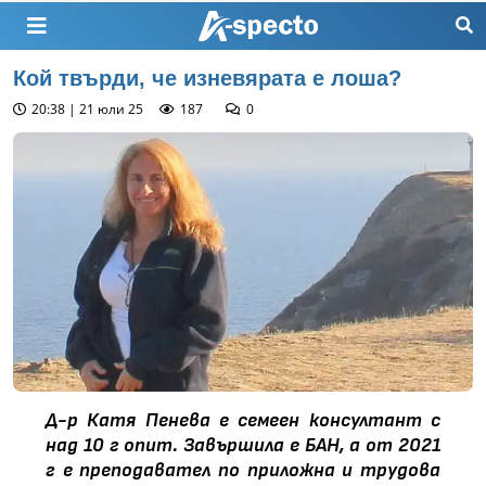
Кой твърди, че изневярата е лоша?
20:38 | 21 юли 25
187
0
Д-р Катя Пенева е семеен консултант с
над 10 г опит. Завършила е БАН, а от 2021
г е преподавател по приложна и трудова