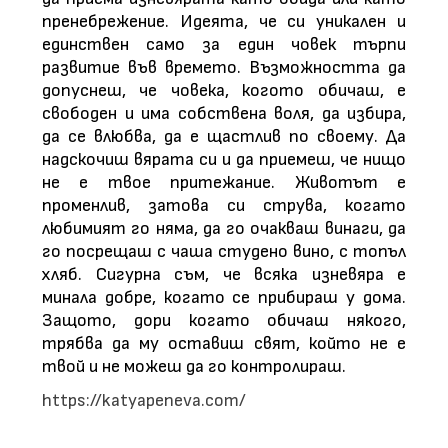
пренебрежение. Идеята, че си уникален и
единствен само за един човек търпи
развитие във времето. Възможността да
допуснеш, че човека, когото обичаш, е
свободен и има собствена воля, да избира,
да се влюбва, да е щастлив по своему. Да
надскочиш вярата си и да приемеш, че нищо
не е твое притежание. Животът е
променлив, затова си струва, когато
любимият го няма, да го очакваш винаги, да
го посрещаш с чаша студено вино, с топъл
хляб. Сигурна съм, че всяка изневяра е
минала добре, когато се прибираш у дома.
Защото, дори когато обичаш някого,
трябва да му оставиш свят, който не е
твой и не можеш да го контролираш.
https://katyapeneva.com/