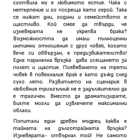
сготвила му е любимото ястие. Чака с
нетърпение и го посреща като герой. Така
се нижат дни, години и семейството е
щастливо. Кой смее да твърди, че
изневярата не укрепва брака?
Възможността да имаш пълноценни
интимни отношения с друг човек, когато
вече си обвързан, е предизвикателство!
Една паралелна връзка дава усещането за
полет и щастие. Появяването на трети
човек в повехналия брак е като дъжд след
сухо лято. Развитието на сценария в
любовния триъгълник не е задължително да
е трагичен. Вместо да драматизирате,
бихте могли да извлечете максимални
облаги.
Попитали един древен мъдрец каква е
тайната на дълготрайната връзка?
Изневярата- отвърнал той! Не самото