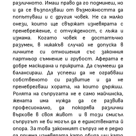
различното. Имаш право да го подминеш, но
и да се възползваш от възможността да
попътуваш и с другия човек. Не са малко
онези, които ще свържат изневярата с
пренебрежение, с отчужденост, с лъжа и
измама. Когато човек е достатъчно
разумен, в никакъв случай не допуска в
личните си отношения със законния
партньор съмнение и грубост. Аферата е
добре маскирана и прикрита. Да съумееш да
балансираш. Да успееш да не ограбваш
собственото си развитие и да не
пренебрегваш хората, на които държиш.
Ролята на съпругата не е само майчинска,
жената има нужда да се развива
професионално, да покорява различни
върхове в своя живот и в този смисъл
съпругът не би могъл да е единствената й
опора. За това законният съпруг не е редно
да приема изневярата като обида или като