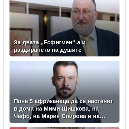
За двата „Есфигмен“-а и
раздирането на душите
Поне 5 африканеца да се настанят
в дома на Мими Шишкова, на
Чефо, на Мария Спирова и на
Христо Комарницки