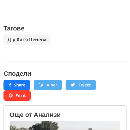
Тагове
Д-р Катя Пенева
Сподели
Share
Viber
Tweet
Pin it
Oще от Анализи