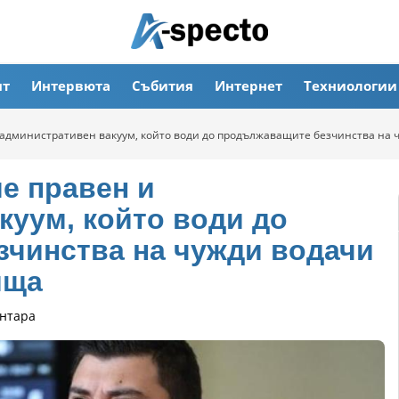
ят
Интервюта
Събития
Интернет
Техниологии
 административен вакуум, който води до продължаващите безчинства на 
е правен и
куум, който води до
чинства на чужди водачи
ища
нтара