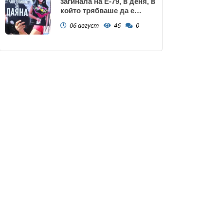
загинала на Е-79, в деня, в
който трябваше да е
сватбата ѝ (снимки)
06 август
46
0