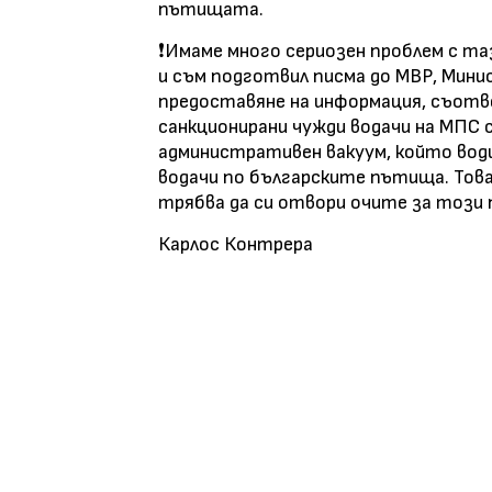
пътищата.
❗️Имаме много сериозен проблем с 
и съм подготвил писма до МВР, Мин
предоставяне на информация, съотв
санкционирани чужди водачи на МПС с
административен вакуум, който вод
водачи по българските пътища. Това
трябва да си отвори очите за този 
Карлос Контрера