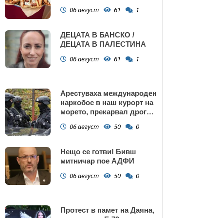
Поморие
06 август
61
1
ДЕЦАТА В БАНСКО /
ДЕЦАТА В ПАЛЕСТИНА
06 август
61
1
Арестуваха международен
наркобос в наш курорт на
морето, прекарвал дрога
от Украйна към ЕС
06 август
50
0
Нещо се готви! Бивш
митничар пое АДФИ
06 август
50
0
Протест в памет на Даяна,