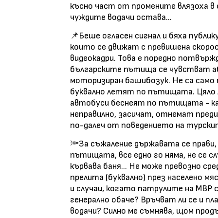
късно част от промените влязоха в 
чуждите водачи остава...
📌Беше огласен сигнал и бяха публи
които се движат с превишена скорос
видеокадри. Това е поредно потвържд
българските пътища се чувстват аб
моторизиран башибозук. Не са само
буквално летят по пътищата. Цяло 
автобуси беснеят по пътищата - ка
неправилно, засичат, отнемат преди
по-далеч от поведението на турски
🔦За съжаление държавата се прави,
пътищата, все едно го няма, не се с
кървава баня... Не може превозно ср
прелита (буквално) през населено мяс
и случаи, когато патрулите на МВР 
генерално обаче? Връчват ли се и 
водачи? Силно ме съмнява, щом прод