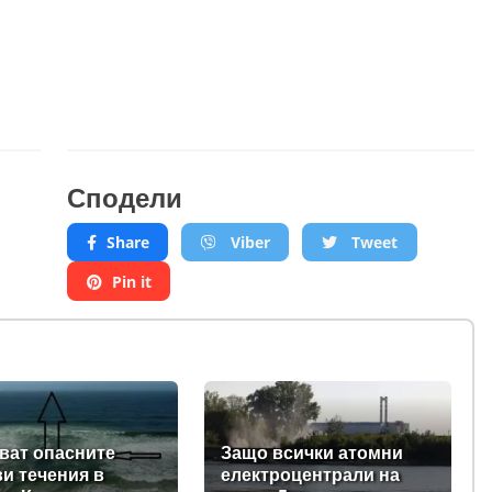
Сподели
Share
Viber
Tweet
Pin it
ват опасните
Защо всички атомни
и течения в
електроцентрали на