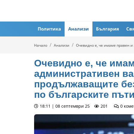
Политика
Анализи
България
Св
Начало
Анализи
Очевидно е, че имаме правен и
Очевидно е, че имам
административен ва
продължаващите без
по българските път
18:11 | 08 септември 25
201
0
коме