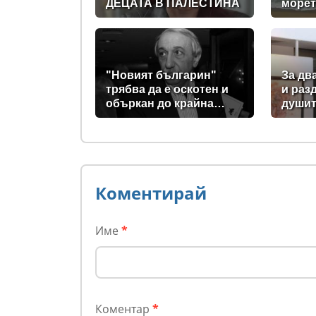
ДЕЦАТА В ПАЛЕСТИНА
морет
съвет
спаси
"Новият българин"
За дв
трябва да е оскотен и
и раз
объркан до крайна
души
степен, за да не схваща
изобщо, какви хора се
упражняват с него
Коментирай
Име
*
Коментар
*