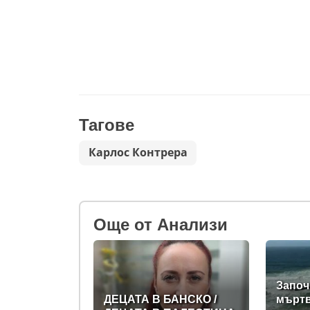
Тагове
Карлос Контрера
Oще от Анализи
Започ
ДЕЦАТА В БАНСКО /
мъртв