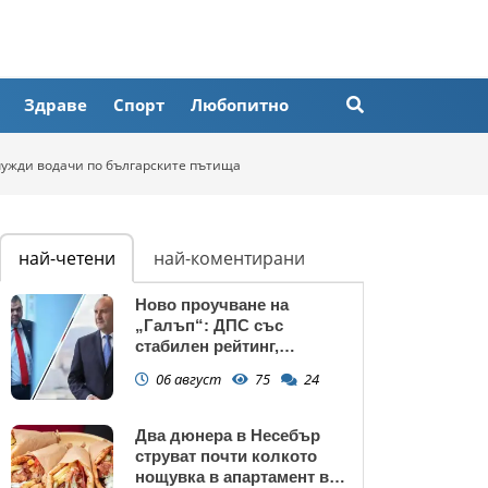
Здраве
Спорт
Любопитно
чужди водачи по българските пътища
най-четени
най-коментирани
Ново проучване на
„Галъп“: ДПС със
стабилен рейтинг,
подкрепата към Радев се
06 август
75
24
запазва
Два дюнера в Несебър
струват почти колкото
нощувка в апартамент в