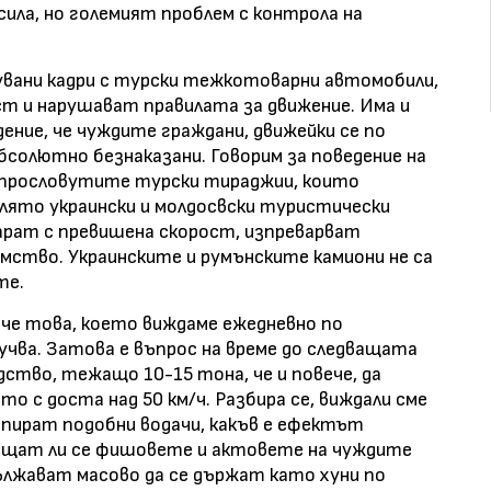
сила, но големият проблем с контрола на
кувани кадри с турски тежкотоварни автомобили,
т и нарушават правилата за движение. Има и
ение, че чуждите граждани, движейки се по
солютно безнаказани. Говорим за поведение на
 прословутите турски тираджии, които
лято украински и молдосвски туристически
рат с превишена скорост, изпреварват
мство. Украинските и румънските камиони не са
те.
 че това, което виждаме ежедневно по
лучва. Затова е въпрос на време до следващата
едство, тежащо 10-15 тона, че и повече, да
то с доста над 50 км/ч. Разбира се, виждали сме
спират подобни водачи, какъв е ефектът
плащат ли се фишовете и актовете на чуждите
ължават масово да се държат като хуни по