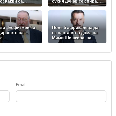
о: Какви са
сухия Дунав се спират,
ите на
с изключение АЕЦ
телите?
"Козлодуй"?
ата „Есфигмен“-а
Поне 5 африканеца да
дирането на
се настанят в дома на
те
Мими Шишкова, на
Чефо, на Мария
Спирова и на Христо
Комарницки
Email