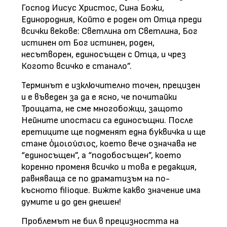
Господ Иисус Христос, Сина Божи,
Единородния, Който е роден от Отца преди
всички векове: Светлина от Светлина, Бог
истинен от Бог истинен, роден,
несътворен, единосъщен с Отца, и чрез
Когото всичко е станало”.
Терминът е изключително точен, прецизен
и е въведен за да е ясно, че почитайки
Троицата, не сме многобожци, защото
Нейните ипостаси са единосъщни. После
еретиците ще подменят една буквичка и ще
стане ὁμοιούσιος, което вече означава не
“единосъщен”, а “подобосъщен”, което
коренно променя всичко и това е редакция,
равняваща се по драматизъм на по-
късното filioque. Вижте какво значение има
думите и до ден днешен!
Проблемът не бил в прецизността на