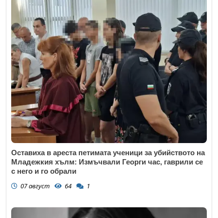
Оставиха в ареста петимата ученици за убийството на
Младежкия хълм: Измъчвали Георги час, гаврили се
с него и го обрали
07 август
64
1