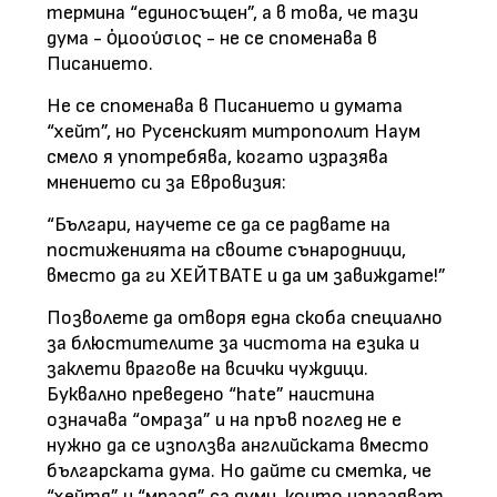
термина “единосъщен”, а в това, че тази
дума - ὁμοούσιος - не се споменава в
Писанието.
Не се споменава в Писанието и думата
“хейт”, но Русенският митрополит Наум
смело я употребява, когато изразява
мнението си за Евровизия:
“Българи, научете се да се радвате на
постиженията на своите сънародници,
вместо да ги ХЕЙТВАТЕ и да им завиждате!”
Позволете да отворя една скоба специално
за блюстителите за чистота на езика и
заклети врагове на всички чуждици.
Буквално преведено “hate” наистина
означава “омраза” и на пръв поглед не е
нужно да се използва английската вместо
българската дума. Но дайте си сметка, че
“хейтя” и “мразя” са думи, които изразяват