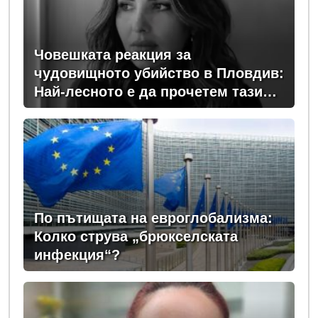
Човешката реакция за
чудовищното убийство в Пловдив:
Най-лесното е да прочетем тази
история и да си кажем "Това са
психопати. Моето дете никога"
По пътищата на евроглобализма:
Колко струва „брюкселската
инфекция“?