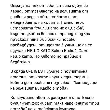
Омразата пък от своя страна избуява
заради оттеглянето на религията от
дневния ред на обществото и от
ежедневието на хората. Помните ли
истерията “Училището не е църква”,
където злобни вегани и трансджендъри
пръскаха пяна във всички посоки,
превъзбудени от идеята в училище да се
изучава НЕЩО КАТО Закон Божий. Само
нещо като. Но лявото по правило е
безбожно.
В сряда U-DIGEST излезе с поучителна
статия, от която научих един термин,
който до тогава не познавах - “китаизация
на религията”. Какво е това?
Конфуцианството, даоизмът и по-късно
будизмът формират така наречените “три
стълба” на китайската култура.