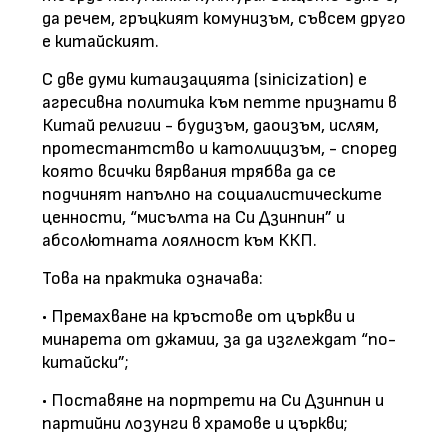
да речем, гръцкият комунизъм, съвсем друго
е китайският.
С две думи китаизацията (sinicization) е
агресивна политика към петте признати в
Китай религии - будизъм, даоизъм, ислям,
протестантство и католицизъм, - според
която всички вярвания трябва да се
подчинят напълно на социалистическите
ценности, “мисълта на Си Дзинпин” и
абсолютната лоялност към ККП.
Това на практика означава:
• Премахване на кръстове от църкви и
минарета от джамии, за да изглеждат “по-
китайски”;
• Поставяне на портрети на Си Дзинпин и
партийни лозунги в храмове и църкви;