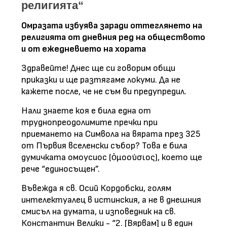
религията“
Омразата избуява заради оттеглянето на
религията от дневния ред на обществото
и от ежедневието на хората
Здравейте! Днес ще си говорим общи
приказки и ще разтягаме локуми. Да не
кажете после, че не съм ви предупредил.
Нали знаете коя е била една от
труднопреодолимите пречки при
приемането на Символа на вярата през 325
от Първия вселенски събор? Това е била
думичката омоусиос (ὁμοούσιος), което ще
рече “единосъщен”.
Въвежда я св. Осий Кордобски, голям
интелектуалец в истинския, а не в днешния
смисъл на думата, и изповедник на св.
Константин Велики - “2. [Вярвам] и в един