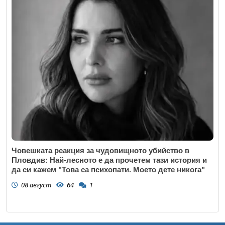
Човешката реакция за чудовищното убийство в
Пловдив: Най-лесното е да прочетем тази история и
да си кажем "Това са психопати. Моето дете никога"
08 август
64
1