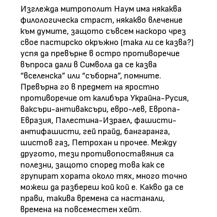
Изглежда митрополит Наум има някаква
филологическа страст, някакво влечение
към думите, защото съвсем наскоро чрез
свое пастирско окръжно (така ли се казва?)
успя да превърне в остро противоречие
въпроса дали в Символа да се казва
“вселенска” или “съборна”, помните.
Превърна го в предмет на яростно
противоречие от калибъра Украйна-Русия,
ваксъри-антиваксъри, евро-лев, Европа-
Евразия, Палестина-Израел, фашисти-
антифашисти, гей прайд, бангаранга,
шистов газ, Петрохан и прочее. Между
другото, тези противопоставяния са
полезни, защото според това как се
групират хората около тях, много точно
можеш да разбереш кой кой е. Какво да се
прави, такива времена са настанали,
времена на повсеместен хейт.