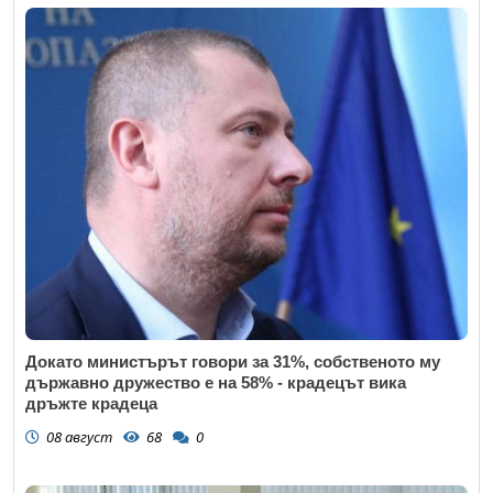
Докато министърът говори за 31%, собственото му
държавно дружество е на 58% - крадецът вика
дръжте крадеца
08 август
68
0