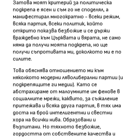
Затова моят критерий за политическа
подкрепа е ясен и съм го не споделял, а
манифестирал многократно - всеки режим,
всяка партия, всеки политик, който
открито показва безбожие и се държи
враждебно към Църквата и вярата, не само
няма да получи моята подкрепа, но ще
получи съпротивата ми, доколкото ми е по
силите.
Това обяснява отношението ми към
няколкото модерни ляволиберални партии (и
подкрепящите ги медии). Като се
абстрахираме от малоумните им фенове в
социалните мрежи, каквито, за съжаление
притежава и всяка друга партия, в тях има
доста на брой интелигентни и свестни
хора на всички нива. Образовани и
възпитани. Но тяхното безбожие,
гордостта от собствените качества и