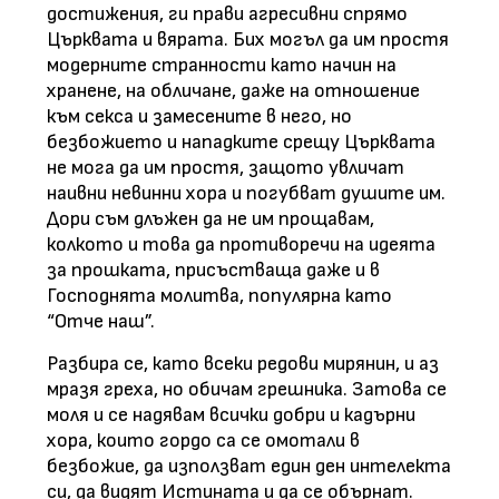
достижения, ги прави агресивни спрямо
Църквата и вярата. Бих могъл да им простя
модерните странности като начин на
хранене, на обличане, даже на отношение
към секса и замесените в него, но
безбожието и нападките срещу Църквата
не мога да им простя, защото увличат
наивни невинни хора и погубват душите им.
Дори съм длъжен да не им прощавам,
колкото и това да противоречи на идеята
за прошката, присъстваща даже и в
Господнята молитва, популярна като
“Отче наш”.
Разбира се, като всеки редови мирянин, и аз
мразя греха, но обичам грешника. Затова се
моля и се надявам всички добри и кадърни
хора, които гордо са се омотали в
безбожие, да използват един ден интелекта
си, да видят Истината и да се обърнат.