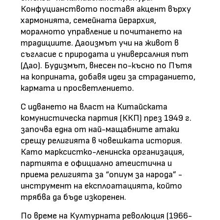
Конфуцианството поставя акцент върху
хармонията, семейната йерархия,
моралното управление и почитането на
традициите. Даоизмът учи на живот в
съгласие с природата и универсалния път
(Дао). Будизмът, внесен по-късно по Пътя
на коприната, добавя идеи за страданието,
кармата и просветлението.
С идването на власт на Китайската
комунистическа партия (ККП) през 1949 г.
започва една от най-мащабните атаки
срещу религията в човешката история.
Като марксистко-ленинска организация,
партията е официално атеистична и
приема религията за “опиум за народа” -
инструмент на експлоатацията, който
трябва да бъде изкоренен.
По време на Културната революция (1966-