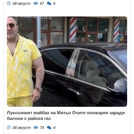
08 август
97
6
Луксозният майбах на Митьо Очите опожарен заради
балони с райски газ
08 август
79
4