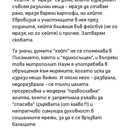
съвсем различни неща - мразя да ставам
рано, мразя варени картофи, но хейтя
Евровизия и участниците в нея през
годините, хейтя ближния във фейсбук (не го
мразя, но го хейтя) и прочее. Затварям
скобата.
Та значи, думата “хейт” не се споменава в
Писанието, както и “единосъщен”, и въпреки
това митрополит Наум я употребява в
обръщения към миряните, когато иска да
изрази нещо важно. И около него - разбрала,
недоразбрала - се тълпи цялата
прогресивна и модерна “православна”
агитка, която е запретнала ръкави да
“спасява” Църквата (от какво?!) и
натрапчиво симулира духовност в
социалните мрежи, за да є се връзват
балъците.