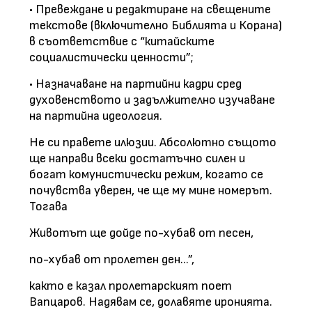
• Превеждане и редактиране на свещените
текстове (включително Библията и Корана)
в съответствие с “китайските
социалистически ценности”;
• Назначаване на партийни кадри сред
духовенството и задължително изучаване
на партийна идеология.
Не си правете илюзии. Абсолютно същото
ще направи всеки достатъчно силен и
богат комунистически режим, когато се
почувства уверен, че ще му мине номерът.
Тогава
Животът ще дойде по-хубав от песен,
по-хубав от пролетен ден...”,
както е казал пролетарският поет
Вапцаров. Надявам се, долавяте иронията.