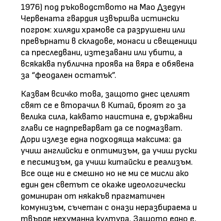
1976) под ръководството на Мао Дзедун
Червената гвардия извършва истински
погром: хиляди храмове са разрушени или
превърнати в складове, монаси и свещеници
са преследвани, изтезавани или убити, а
всякаква публична проява на вяра е обявена
за “феодален остатък”.
Казвам всичко това, защото днес целият
свят се е вторачил в Китай, броят го за
велика сила, каквато наистина е, държавни
глави се надпреварват да се подмазват.
Дори излезе една подходяща максима: да
учиш английски е оптимизъм, да учиш руски
е песимизъм, да учиш китайски е реализъм.
Все още ни е смешно но не ми се мисли ако
един ден светът се окаже идеологически
доминиран от някакъв прагматичен
комунизъм, съчетан с онази неразбираема и
твърде нехуманна култура. Защото едно е,