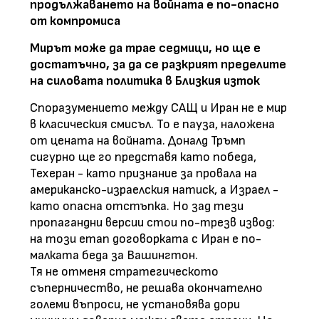
продължаването на войната е по-опасно
от компромиса
Мирът може да трае седмици, но ще е
достатъчно, за да се разкрият пределите
на силовата политика в Близкия изток
Споразумението между САЩ и Иран не е мир
в класическия смисъл. То е пауза, наложена
от цената на войната. Доналд Тръмп
сигурно ще го представя като победа,
Техеран - като признание за провала на
американско-израелския натиск, а Израел -
като опасна отстъпка. Но зад тези
пропагандни версии стои по-трезв извод:
на този етап договорката с Иран е по-
малката беда за Вашингтон.
Тя не отменя стратегическото
съперничество, не решава окончателно
големи въпроси, не установява дори