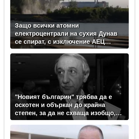
Защо всички атомни
електроцентрали на сухия Дунав
се спират, с изключение АЕЦ
"Козлодуй"?
"Новият българин" трябва да е
оскотен и объркан до крайна
степен, за да не схваща изобщо,
какви хора се упражняват с него