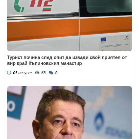
Турист почина след опит да извади свой приятел от
вир край Къпиновския манастир
05 август
68
0