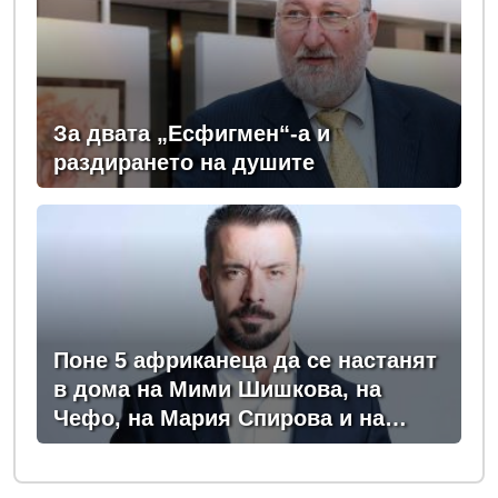
За двата „Есфигмен“-а и
раздирането на душите
Поне 5 африканеца да се настанят
в дома на Мими Шишкова, на
Чефо, на Мария Спирова и на
Христо Комарницки