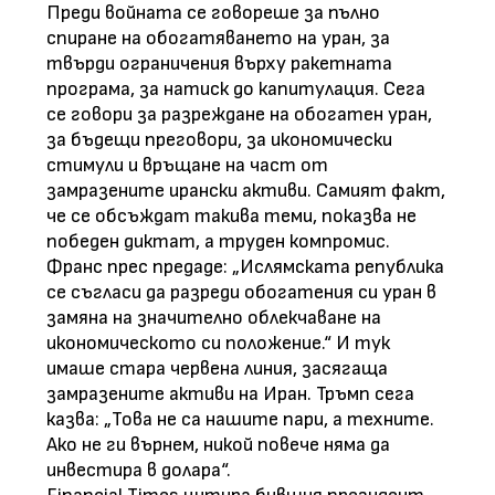
Преди войната се говореше за пълно
спиране на обогатяването на уран, за
твърди ограничения върху ракетната
програма, за натиск до капитулация. Сега
се говори за разреждане на обогатен уран,
за бъдещи преговори, за икономически
стимули и връщане на част от
замразените ирански активи. Самият факт,
че се обсъждат такива теми, показва не
победен диктат, а труден компромис.
Франс прес предаде: „Ислямската република
се съгласи да разреди обогатения си уран в
замяна на значително облекчаване на
икономическото си положение.“ И тук
имаше стара червена линия, засягаща
замразените активи на Иран. Тръмп сега
казва: „Това не са нашите пари, а техните.
Ако не ги върнем, никой повече няма да
инвестира в долара“.