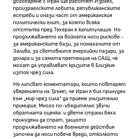
договаряне с Иран ще работят Израел,
произраелските лобита, републиканските
ястреби и онази част от американския
политически елит, за която всяка
отстъпка пред Техеран е капитулация. Но
продължаването на войната носи рискове -
за американските бази, за помагачите от
Залива, за световните енергийни пазари, за
долара и за самата претенция на САЩ, че
могат да управляват кризите в Близкия
изток чрез сила.
Не липсват коментатори, които повтарят
уверенията на Тръмп, че Иран е бил принуден
към „мир чрез сила“ да приеме унизително
примирие. Много по-убедително звучи
обратната оценка: и двете страни бяха
принудени да спрат, защото
продължаването на военните действия
започна да носи повече вреди, отколкото