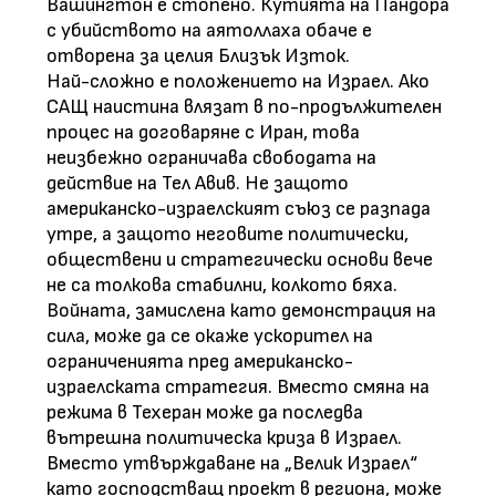
Вашингтон е стопено. Кутията на Пандора
с убийството на аятоллаха обаче е
отворена за целия Близък Изток.
Най-сложно е положението на Израел. Ако
САЩ наистина влязат в по-продължителен
процес на договаряне с Иран, това
неизбежно ограничава свободата на
действие на Тел Авив. Не защото
американско-израелският съюз се разпада
утре, а защото неговите политически,
обществени и стратегически основи вече
не са толкова стабилни, колкото бяха.
Войната, замислена като демонстрация на
сила, може да се окаже ускорител на
ограниченията пред американско-
израелската стратегия. Вместо смяна на
режима в Техеран може да последва
вътрешна политическа криза в Израел.
Вместо утвърждаване на „Велик Израел“
като господстващ проект в региона, може