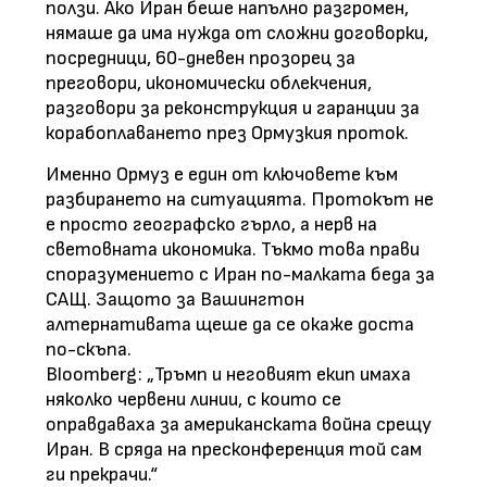
ползи. Ако Иран беше напълно разгромен,
нямаше да има нужда от сложни договорки,
посредници, 60-дневен прозорец за
преговори, икономически облекчения,
разговори за реконструкция и гаранции за
корабоплаването през Ормузкия проток.
Именно Ормуз е един от ключовете към
разбирането на ситуацията. Протокът не
е просто географско гърло, а нерв на
световната икономика. Тъкмо това прави
споразумението с Иран по-малката беда за
САЩ. Защото за Вашингтон
алтернативата щеше да се окаже доста
по-скъпа.
Bloomberg: „Тръмп и неговият екип имаха
няколко червени линии, с които се
оправдаваха за американската война срещу
Иран. В сряда на пресконференция той сам
ги прекрачи.“