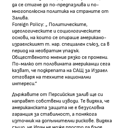
да се стигне до по-предпазлива и по-
многополюсна политика на страните от
Залива.
Foreign Policy: „ Политическите,
идеологическите и социологическите
основи, на които се опираше американо-
израелскиият т. нар. специален съюз, са в
период на необратим упадък.
Общественото мнение рязко се промени.
По-малко от половината американци сега
казват, че подкрепата на САЩ за Израел
отговаря на техните национални
интереси.“
Държавите от Персийския залив ще си
направят собствени изводи. Те видяха, че
американската защита не е безусловна
гаранция за стабилност, а понякога
източник на допълнителни рискове. Видяха
също, че Иран не може просто да бъде