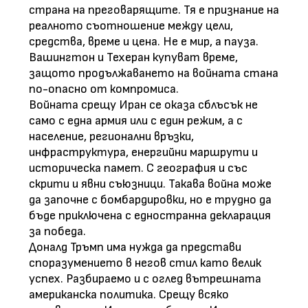
страна на преговарящите. Тя е признание на
реалното съотношение между цели,
средства, време и цена. Не е мир, а пауза.
Вашингтон и Техеран купуват време,
защото продължаването на войната стана
по-опасно от компромиса.
Войната срещу Иран се оказа сблъсък не
само с една армия или с един режим, а с
население, регионални връзки,
инфраструктура, енергийни маршрути и
историческа памет. С география и със
скрити и явни съюзници. Такава война може
да започне с бомбардировки, но е трудно да
бъде приключена с едностранна декларация
за победа.
Доналд Тръмп има нужда да представи
споразумението в негов стил като велик
успех. Разбираемо и с оглед вътрешната
американска политика. Срещу всяко