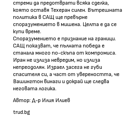
стреми да предотврати всяка сделка,
която оставя Техеран силен. Вътрешната
политика в САЩ ще превърне
споразумението в мишена. Целта е да се
купи време.
Споразумението е признание на граници.
САЩ показват, че пълната победа е
станала много по-скъпа от компромиса.
Иран не излиза невредим, но излиза
непреодолян. Израел засега не губи
спасителя си, а част от увереността, че
Вашингтон винаги и докрай ще следва
неговата логика.
Автор:
Д-р Илия Илиев
trud.bg