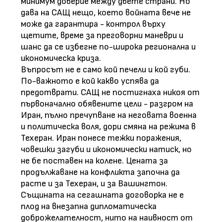
минимум доверие между двете страни. Но
дава на САЩ нещо, което войната вече не
може да гарантира - контрол върху
щетите, време за преговорни маневри и
шанс да се избегне по-широка регионална и
икономическа криза.
Въпросът не е само кой печели и кой губи.
По-важното е кой какво успява да
предотврати. САЩ не постигнаха никоя от
първоначално обявените цели - разгром на
Иран, пълно пречупване на неговата военна
и политическа воля, дори смяна на режима в
Техеран. Иран понесе тежки поражения,
човешки загуби и икономически натиск, но
не бе поставен на колене. Цената за
продължаване на конфликта започна да
расте и за Техеран, и за Вашингтон.
Същината на сегашната договорка не е
плод на внезапна дипломатическа
доброжелателност, нито на наивност от