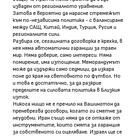
изваден от регионалното уравнение.
Затова е вероятно да нарасне стремежът
към по-независима политика - с балансиране
между САЩ, Китай, Индия, Турция, Русия и
регионалните сили.
Разбира се, сегашната договорка е крехка, в
нея няма автоматични гаранции за траен
мир. Няма доверие, само интереси. Няма
помирение, има изтощение. Меморандумът
може да издържи само седмици, да изкара
поне до края на световното по футбол. Но
и това е достатъчно, за да разкрие
пределите на силовата политика в Близкия
изток.
Никога нищо не е пречило на Вашингтон да
пренебрегва договори, когато ги сметне за
неудобни. Иран също няма да се откаже от
инструментите, които смята за гаранция
за собственото си оцеляване. Израел ще се