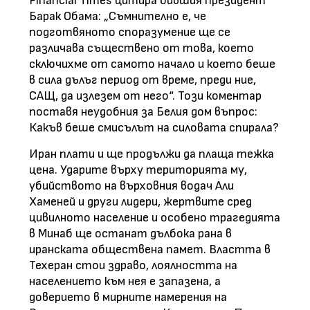
Financial Times цитира бившия президент
Барак Обама: „Съмнително е, че
подготвяното споразумение ще се
различава съществено от това, което
сключихме от самото начало и което беше
в сила дълъг период от време, преди ние,
САЩ, да излезем от него“. Този коментар
поставя неудобния за Белия дом въпрос:
Какъв беше смисълът на силовата спирала?
Иран плати и ще продължи да плаща тежка
цена. Ударите върху територията му,
убийството на върховния водач Али
Хаменей и други лидери, жертвите сред
цивилното население и особено трагедията
в Минаб ще останат дълбока рана в
иранската обществена памет. Властта в
Техеран стои здраво, лоялността на
населението към нея е запазена, а
доверието в мирните намерения на