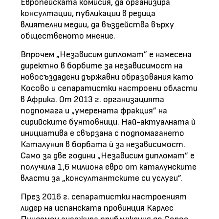
Европейската комисия, да организира
консултации, публикации в редица
влиятелни медии, да въздейства върху
общественото мнение.
Впрочем „Независим дипломат” е намесена
директно в борбите за независимост на
новосъздадени държавни образования като
Косово и сепаратистки настроени области
в Африка. От 2013 г. организацията
подпомага и „умерената фракция” на
сирийските бунтовници. Най-актуалната ѝ
инициатива е свързана с подпомагането
Каталуния в борбата ѝ за независимост.
Само за две години „Независим дипломат” е
получила 1,6 милиона евро от каталунските
власти за „консултантските си услуги”.
През 2016 г. сепаратистки настроеният
лидер на испанската провинция Карлес