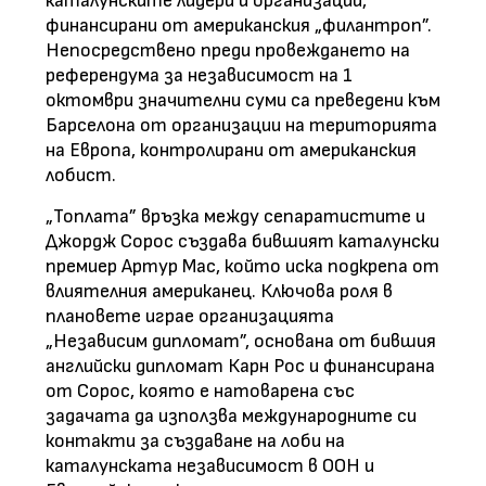
каталунските лидери и организации,
финансирани от американския „филантроп”.
Непосредствено преди провеждането на
референдума за независимост на 1
октомври значителни суми са преведени към
Барселона от организации на територията
на Европа, контролирани от американския
лобист.
„Топлата” връзка между сепаратистите и
Джордж Сорос създава бившият каталунски
премиер Артур Мас, който иска подкрепа от
влиятелния американец. Ключова роля в
плановете играе организацията
„Независим дипломат”, основана от бившия
английски дипломат Карн Рос и финансирана
от Сорос, която е натоварена със
задачата да използва международните си
контакти за създаване на лоби на
каталунската независимост в ООН и