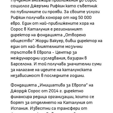
Пучдемон ангажира приближения до Сорос
социолог Джеръми Рифкин като съветник
по публичните си прояви. За своите услуги
Рифкин получава хонорар от над 50 000
евро. Един от най-приближените хора на
Сорос в Каталуния е регионалният
директор на фондацията „Отворено
общество” Жорди Вакуер, бивш директор на
един от най-влиятелните мозъчни
тръстове в Европа - Център за
международни изследвания, базиран в
Барселона. И той получава значителни суми
за налагане на идеите на каталунската
независимост в последните години.
Фондацията „Инициатива за Европа” на
Джордж Сорос от 2014 г. директно
финансира редица организации, които се
борят за отделянето на Каталуния от
Испания. Известни са трансфери от