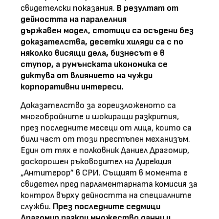
свидетелски показания.
В резултат от
дейността на паралелния
държавен модел, стотици са осъдени без
доказателства, десетки хиляди са с по
няколко висящи дела, бизнесът е в
ступор, а румънската икономика се
диктува от влиянието на чужди
корпоративни интереси.
Доказателство за гореизложеното са
многобройните и шокиращи разкрития,
през последните месеци от лица, които са
били част от този престъпен механизъм.
Един от тях е полковник Даниел Драгомир,
доскорошен ръководител на Дирекция
„Антитерор” в СРИ. Същият в момента е
свидетел пред парламентарната комисия за
контрол върху дейността на специалните
служби.
През последните седмици
Драгомир разкри множество данни и