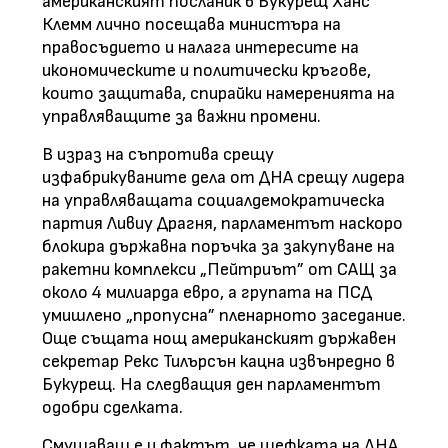
американският посланик в Букурещ Ханс
Клемм лично посещава министъра на
правосъдието и налага интересите на
икономическите и политически кръгове,
които защитава, спирайки намеренията на
управляващите за важни промени.
В израз на съпротива срещу
изфабрикуваните дела от ДНА срещу лидера
на управляващата социалдемократическа
партия Ливиу Драгня, парламентът наскоро
блокира държавна поръчка за закупуване на
ракетни комплекси „Пейтриът” от САЩ за
около 4 милиарда евро, а групата на ПСД
умишлено „пропусна” пленарното заседание.
Още същата нощ американският държавен
секретар Рекс Тилърсън кацна извънредно в
Букурещ. На следващия ден парламентът
одобри сделката.
Смущаващ е и фактът, че шефката на ДНА