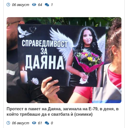
06 август
64
1
Протест в памет на Даяна, загинала на Е-79, в деня, в
който трябваше да е сватбата ѝ (снимки)
06 август
61
0