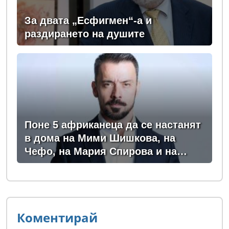
За двата „Есфигмен“-а и
раздирането на душите
Поне 5 африканеца да се настанят
в дома на Мими Шишкова, на
Чефо, на Мария Спирова и на
Христо Комарницки
Коментирай