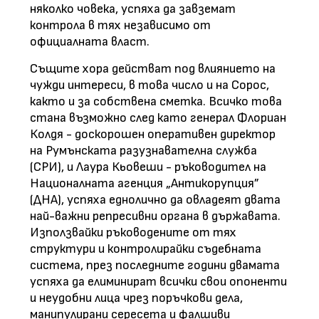
няколко човека, успяха да завземат
контрола в тях независимо от
официалната власт.
Същите хора действат под влиянието на
чужди интереси, в това число и на Сорос,
както и за собствена сметка. Всичко това
стана възможно след като генерал Флориан
Колдя - доскорошен оперативен директор
на Румънската разузнавателна служба
(СРИ), и Лаура Кьовеши - ръководител на
Националната агенция „Антикорупция”
(ДНА), успяха еднолично да овладеят двата
най-важни репресивни органа в държавата.
Използвайки ръководените от тях
структури и контролирайки съдебната
система, през последните години двамата
успяха да елиминират всички свои опоненти
и неудобни лица чрез поръчкови дела,
манипулирани сересета и фалшиви