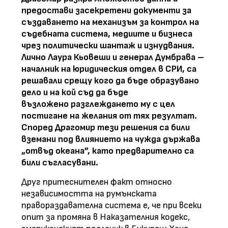
предостави засекретени документи за
създаването на механизъм за контрол на
съдебната система, медиите и бизнеса
чрез политически шантаж и изнудвания.
Лично Лаура Кьовеши и генерал Думбрава –
началник на юридическия отдел в СРИ, са
решавали срещу кого да бъде образувано
дело и на кой съд да бъде
възложено
разглеждането му
с цел
постигане на желания от тях резултат.
Според Драгомир тези решения са били
вземани под влиянието на чужда държава
„отвъд океана”, като предварително са
били съгласувани.
Друг притеснителен факт относно
независимостта на румънската
правораздавателна система е, че при всеки
опит за промяна в Наказателния кодекс,