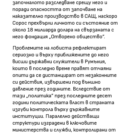
започналото разследване срещу него и
поради опасността от започване на
наказателно производство в САЩ, наскоро
Сорос прехвърли личното си състояние от
около 18 милиарда долара на свързаната с
него фондация „Отворено общество”.
Проблемите на лобиста рефлектират
сериозно и върху приближените до него
висши държавни служители в Румъния,
които в последно време правят отчаяни
опити да се дистанцират от незаконните
си действия, извършени под външно
давление през годините. Вследствие от
тази „политика” през последните десет
години политическата власт в страната
изгуби контрола върху държавните
институции. Паралелно действащи
структури изградени в ключовите
министерства и служби, контролирани от