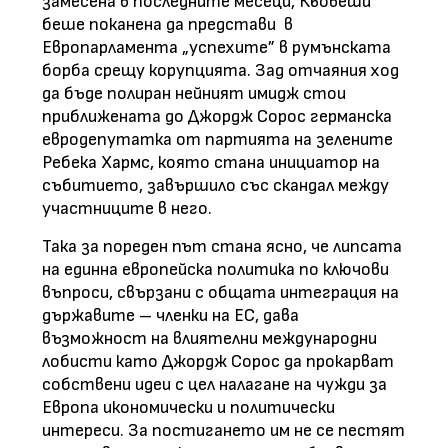
замесена в последните месеци, Кьовеши
беше поканена да представи в
Европарламента „успехите” в румънската
борба срещу корупцията. Зад отчаяния ход
да бъде полиран нейният имидж стои
приближената до Джордж Сорос германска
евродепутатка от партията на зелените
Ребека Хармс, която стана инициатор на
събитието, завършило със скандал между
участниците в него.
Така за пореден път стана ясно, че липсата
на единна европейска политика по ключови
въпроси, свързани с общата интеграция на
държавите – членки на ЕС, дава
възможност на влиятелни международни
лобисти като Джордж Сорос да прокарват
собствени идеи с цел налагане на чужди за
Европа икономически и политически
интереси. За постигането им не се пестят