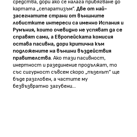
средства, дори ако се налага прибягване до
картата „сепаратизъм”.
Две от най-
засегнатите страни от външните
лобистките интереси са именно Испания и
Румъния, които очевидно не успяват да се
справят сами, а Европейската комисия
остава пасивн
а
, дори критичн
а към
подложените на външни въздействия
правителства
. Ако тази пасивност,
инертност и разединение продължат, то
със сигурност съвсем скоро „пъзелът” ще
бъде разглобен, а частите му
безвъзвратно загубени...