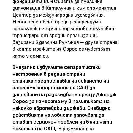
фондацията към Съвета за публична
дипломация в Каталуния и към споменатия
Център за международни изследвания.
Непосредствено преди референдума
каталунски мозъчни тръстове получават
трансфери от сродни организации,
базирани в далечна Румъния – друга страна,
в която мрежите на Сорос се чувстват
като у дома си.
Внезапно избуялите сепаратистки
настроения в редица страни
станаха
предпоставка за искането на
шестима конгресмени на САЩ за
започване на разследване срещу Джордж
Сорос за намесата му в политиката на
няколко европейски държави
.
Очевидно
действията на лобиста започват да
стават сериозен проблем за външната
политика на САЩ
. В резултат на