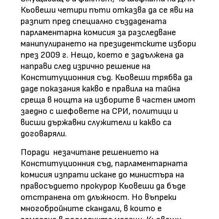
Кьовеши четири пъти отказва да се яви на
разпит пред специално създадената
парламентарна комисия за разследване
манипулирането на президентските избори
през 2009 г. Нещо, което е задължена да
направи след изрично решение на
Конституционния съд. Кьовеши трябва да
даде показания какво е правила на тайна
среща в нощта на изборите в частен имот
заедно с шефовете на СРИ, политици и
висши държавни служители и какво са
договаряли.
Поради незачитане решението на
Конституционния съд, парламентарната
комисия изпрати искане до министъра на
правосъдието прокурор Кьовеши да бъде
отстранена от длъжност. Но въпреки
многобройните скандали, в които е