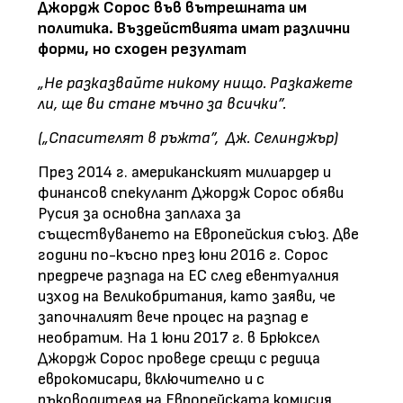
Джордж Сорос във вътрешната им
политика. Въздействията имат различни
форми, но сходен резултат
„Не разказвайте никому нищо. Разкажете
ли, ще ви стане мъчно за всички”.
(„
Спасителят в ръжта”
, Дж. Селинджър)
През 2014 г. американският милиардер и
финансов спекулант Джордж Сорос обяви
Русия за основна заплаха за
съществуването на Европейския съюз. Две
години по-късно през юни 2016 г. Сорос
предрече разпада на ЕС след евентуалния
изход на Великобритания, като заяви, че
започналият вече процес на разпад е
необратим. На 1 юни 2017 г. в Брюксел
Джордж Сорос проведе срещи с редица
еврокомисари, включително и с
ръководителя на Европейската комисия