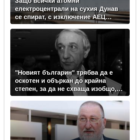
Защо всички атомни
електроцентрали на сухия Дунав
се спират, с изключение АЕЦ
"Козлодуй"?
"Новият българин" трябва да е
оскотен и объркан до крайна
степен, за да не схваща изобщо,
какви хора се упражняват с него