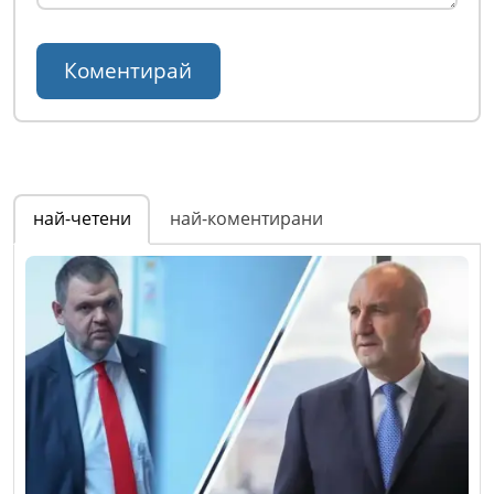
най-четени
най-коментирани