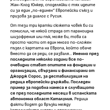
Жан-Клод Юнкер, споделяйки с тях идеите
си за един „по-единен
”
Европейски съюз и
призова за диалог с Русия.
От тези три кратки сюжета човек би си
помислил, че някой страда от параноидна
шизофрения или пък, може би, това са
просто части от един много по-сложен
пъзел с картата на Европа, който обаче
вместо да се реди, се разваля...
Именно през
последните няколко години все по-
очевидни стават опитите на фондации и
организации, свързани и финансирани от
Джордж Сорос, за дестабилизация на
редица европейски държави. Последен
пример за подобна намеса е случващото
се през последните месеци в испанската
автономна област Каталун
и
я.
Редица
факти водят до връзки между