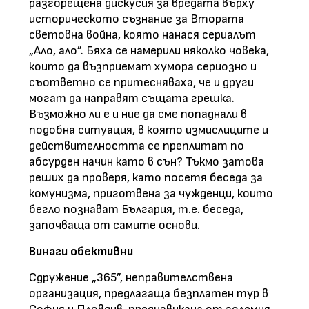
разгорещена дискусия за вредата върху
историческото съзнание за Втората
световна война, която нанася сериалът
„Ало, ало”. Бяха се намерили няколко човека,
които да възприемат хумора сериозно и
съответно се притесняваха, че и други
могат да направят същата грешка.
Възможно ли е и ние да сме попаднали в
подобна ситуация, в която измислиците и
действителността се преплитат по
абсурден начин като в сън? Тъкмо затова
реших да проверя, като посетя беседа за
комунизма, приготвена за чужденци, които
бегло познават България, т.е. беседа,
започваща от самите основи.
Винаги обективни
Сдружение „365”, неправителствена
организация, предлагаща безплатен тур в