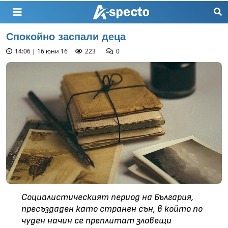
Спокойно заспали деца
14:06 | 16 юни 16
223
0
Социалистическият период на България,
пресъздаден като странен сън, в който по
чуден начин се преплитат зловещи