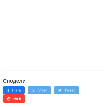
Сподели
Share
Viber
Tweet
Pin it