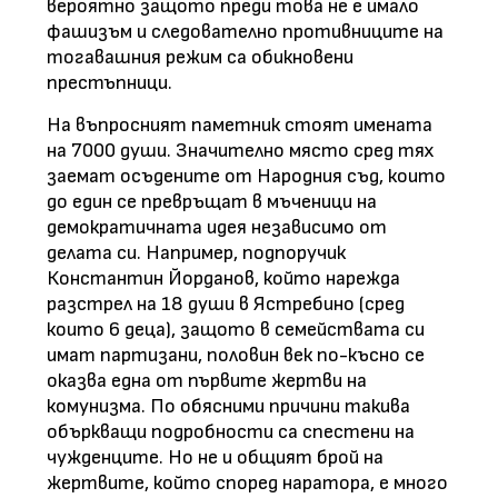
вероятно защото преди това не е имало
фашизъм и следователно противниците на
тогавашния режим са обикновени
престъпници.
На въпросният паметник стоят имената
на 7000 души. Значително място сред тях
заемат осъдените от Народния съд, които
до един се превръщат в мъченици на
демократичната идея независимо от
делата си. Например, подпоручик
Константин Йорданов, който нарежда
разстрел на 18 души в Ястребино (сред
които 6 деца), защото в семействата си
имат партизани, половин век по-късно се
оказва една от първите жертви на
комунизма. По обясними причини такива
объркващи подробности са спестени на
чужденците. Но не и общият брой на
жертвите, който според наратора, е много