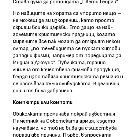
Става дума за ротондата „Свети Георги”.
Но навиците на хората са упорито нещо –
не можеш да ги изкорениш, като просто
скриеш всички църкви. Ето защо на най-
големите християнски празници, когато
миряните все пак могат да открият някой
олтар, „по телевизията се пускат хитови
западни филми, например от поредицата за
Индиана Джоунс“. Публиката, трайно
лишена от качествена филмова продукция,
бързо изоставяла християнската религия и
се насочвала към холивудската. В делнични
дни и тя била забранена.
Компютри или компоти
Обиколката преминава покрай известния
Паметник на Съветската армия, където
научаваме, че той не бива да съществува
поради две причини. Първо, въпросната