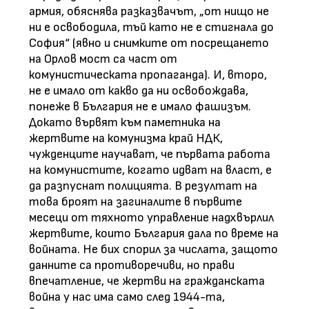
армия, обяснява разказвачът, „от нищо не
ни е освободила, тъй като не е стигнала до
София“ (явно и снимките от посрещането
на Орлов мост са част от
комунистическата пропаганда). И, второ,
не е имало от какво да ни освобождава,
понеже в България не е имало фашизъм.
Докато вървят към паметника на
жертвите на комунизма край НДК,
чужденците научават, че първата работа
на комунистите, когато идват на власт, е
да разпуснат полицията. В резултат на
това броят на загиналите в първите
месеци от тяхното управление надхвърлил
жертвите, които България дала по време на
войната. Не бих спорил за числата, защото
данните са противоречиви, но прави
впечатление, че жертви на гражданската
война у нас има само след 1944-та,