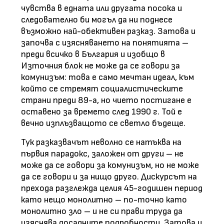
чувства в едната или другата посока и
следователно би могъл да ни поднесе
възможно най-обективен разказ. Затова и
започва с изясняването на понятията –
преди всичко в България и изобщо в
Източния блок не може да се говори за
комунизъм: това е само мечтан идеал, към
който се стремят социалистическите
страни преди 89-а, но чието постигане е
оставено за времето след 1990 г. Той е
вечно изплъзващото се светло бъдеще.
Тук разказвачът неволно се натъква на
първия парадокс, заложен от други – не
може да се говори за комунизъм, но не може
да се говори и за нищо друго. Дискурсът на
прехода разглежда целия 45-годишен период
като нещо монолитно – по-точно като
монолитно зло – и не си прави труда да
изяснява досадните подробности. Затова и