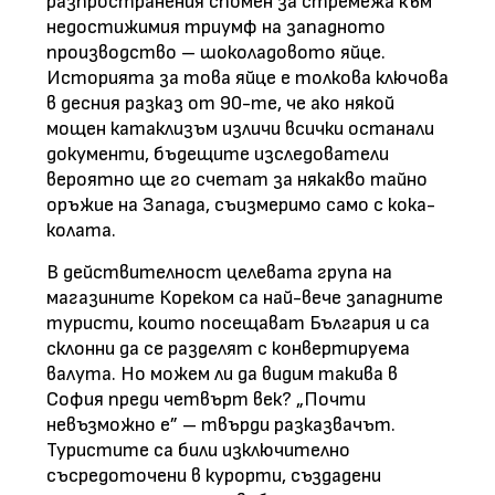
разпространения спомен за стремежа към
недостижимия триумф на западното
производство – шоколадовото яйце.
Историята за това яйце е толкова ключова
в десния разказ от 90-те, че ако някой
мощен катаклизъм изличи всички останали
документи, бъдещите изследователи
вероятно ще го счетат за някакво тайно
оръжие на Запада, съизмеримо само с кока-
колата.
В действителност целевата група на
магазините Кореком са най-вече западните
туристи, които посещават България и са
склонни да се разделят с конвертируема
валута. Но можем ли да видим такива в
София преди четвърт век? „Почти
невъзможно е” – твърди разказвачът.
Туристите са били изключително
съсредоточени в курорти, създадени