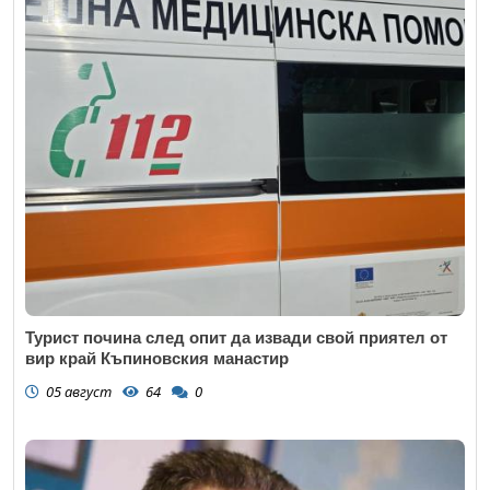
Турист почина след опит да извади свой приятел от
вир край Къпиновския манастир
05 август
64
0