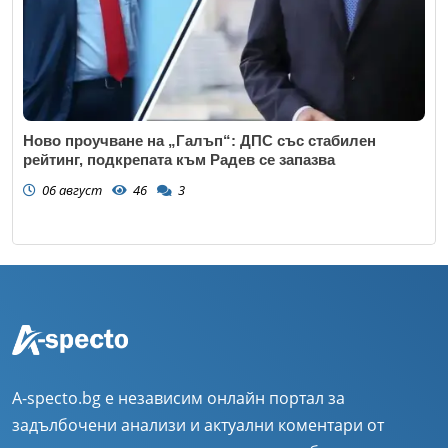
Ново проучване на „Галъп“: ДПС със стабилен
рейтинг, подкрепата към Радев се запазва
06 август
46
3
A-specto.bg е независим онлайн портал за
задълбочени анализи и актуални коментари от