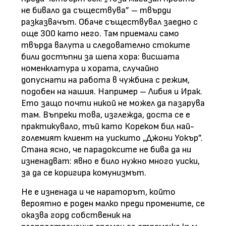
не бивало да съществува” – твърди
разказвачът. Обаче съществувал заедно с
още 300 като него. Там приемали само
твърда валута и следователно стоките
били достъпни за шепа хора: висшата
номенклатура и хората, случайно
допуснати на работа в чужбина с режим,
подобен на нашия. Например – Либия и Ирак.
Ето защо почти никой не можел да пазарува
там. Въпреки това, изглежда, доста се е
практикувало, тъй като Кореком бил най-
големият клиент на уискито „Джони Уокър”.
Стана ясно, че парадоксите не бива да ни
изненадват: явно е било нужно много уиски,
за да се коригира комунизмът.
Не е изненада и че нараторът, който
вероятно е роден малко преди промените, се
оказва горд собственик на