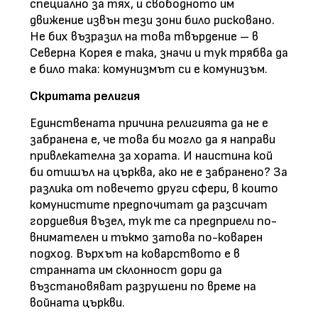
специално за тях, и свободното им
движение извън тези зони било рисковано.
Не бих възразил на това твърдение – в
Северна Корея е така, значи и тук трябва да
е било така: комунизмът си е комунизъм.
Скритата религия
Единствената причина религията да не е
забранена е, че това би могло да я направи
привлекателна за хората. И наистина кой
би отишъл на църква, ако не е забранено? За
разлика от повечето други сфери, в които
комунистите предпочитат да разсичат
гордиевия възел, тук те са предприели по-
внимателен и тъкмо затова по-коварен
подход. Върхът на коварството е в
странната им склонност дори да
възстановяват разрушени по време на
войната църкви.