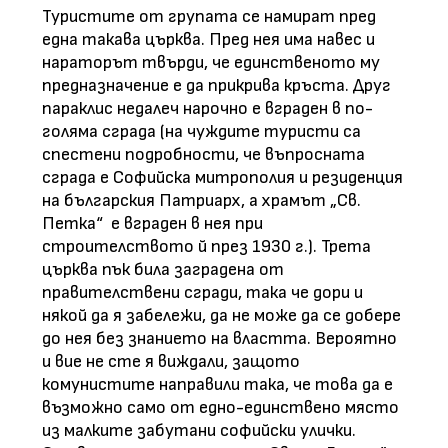
Туристите от групата се намират пред
една такава църква. Пред нея има навес и
нараторът твърди, че единственото му
предназначение е да прикрива кръста. Друг
параклис недалеч нарочно е вграден в по-
голяма сграда (на чуждите туристи са
спестени подробности, че въпросната
сграда е Софийска митрополия и резиденция
на българския Патриарх, а храмът „Св.
Петка“ е вграден в нея при
строителството й през 1930 г.). Трета
църква пък била заградена от
правителствени сгради, така че дори и
някой да я забележи, да не може да се добере
до нея без знанието на властта. Вероятно
и вие не сте я виждали, защото
комунистите направили така, че това да е
възможно само от едно-единствено място
из малките забутани софийски улички.