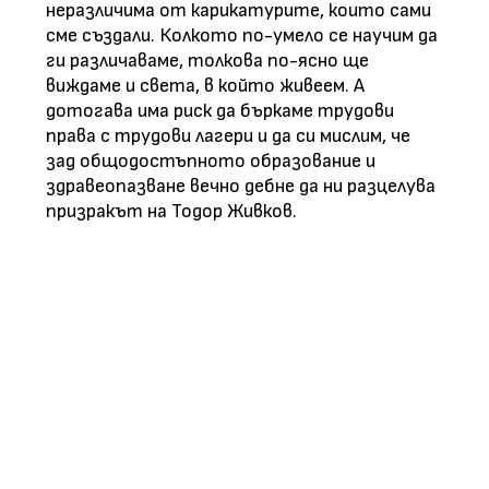
неразличима от карикатурите, които сами
сме създали. Колкото по-умело се научим да
ги различаваме, толкова по-ясно ще
виждаме и света, в който живеем. А
дотогава има риск да бъркаме трудови
права с трудови лагери и да си мислим, че
зад общодостъпното образование и
здравеопазване вечно дебне да ни разцелува
призракът на Тодор Живков.