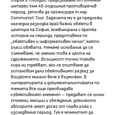
София и Пловдив, предизвикана от големия
интерес към 45-годишния противоречив
период, започва да организира т.нар.
Communist Tour. Задачата му е да предложи
нагледна разходка край важни обекти в
центъра на София, комбинирана с кратка
история на периода, представена по
„обективен и информативен начин”, както
гласи обявата. Нямаме основание да се
съмняваме, че именно това е целта на
сдружението. Всъщност точно такива
хора ни трябват, ако се опитваме да
установим дали обективният разказ за
близкото минало вече е възможен. В
литературата и документалистиката по
темата все още преобладава
субективният елемент – предават се лични
спомени, емоции и убеждения, доколкото
авторите имат досег от първа ръка с
изследвания период. Тук е моментът да