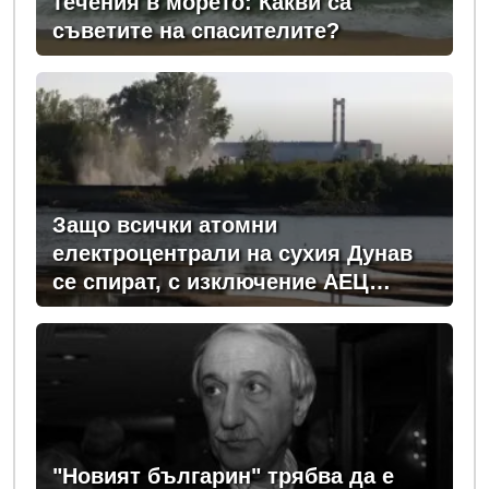
течения в морето: Какви са
съветите на спасителите?
Защо всички атомни
електроцентрали на сухия Дунав
се спират, с изключение АЕЦ
"Козлодуй"?
"Новият българин" трябва да е