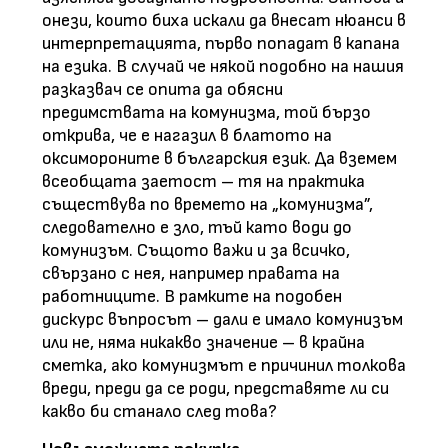
онези, които биха искали да внесат нюанси в
интерпретацията, първо попадат в капана
на езика. В случай че някой подобно на нашия
разказвач се опита да обясни
предимствата на комунизма, той бързо
открива, че е нагазил в блатото на
оксимороните в българския език. Да вземем
всеобщата заетост – тя на практика
съществува по времето на „комунизма”,
следователно е зло, тъй като води до
комунизъм. Същото важи и за всичко,
свързано с нея, например правата на
работниците. В рамките на подобен
дискурс въпросът – дали е имало комунизъм
или не, няма никакво значение – в крайна
сметка, ако комунизмът е причинил толкова
вреди, преди да се роди, представяте ли си
какво би станало след това?