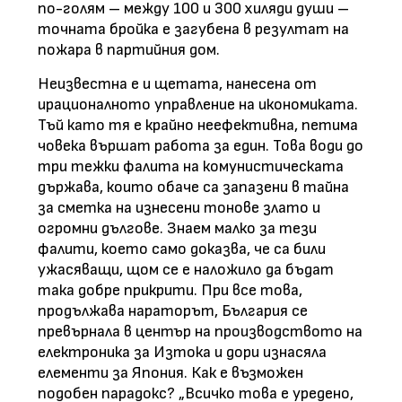
по-голям – между 100 и 300 хиляди души –
точната бройка е загубена в резултат на
пожара в партийния дом.
Неизвестна е и щетата, нанесена от
ирационалното управление на икономиката.
Тъй като тя е крайно неефективна, петима
човека вършат работа за един. Това води до
три тежки фалита на комунистическата
държава, които обаче са запазени в тайна
за сметка на изнесени тонове злато и
огромни дългове. Знаем малко за тези
фалити, което само доказва, че са били
ужасяващи, щом се е наложило да бъдат
така добре прикрити. При все това,
продължава нараторът, България се
превърнала в център на производството на
електроника за Изтока и дори изнасяла
елементи за Япония. Как е възможен
подобен парадокс? „Всичко това е уредено,