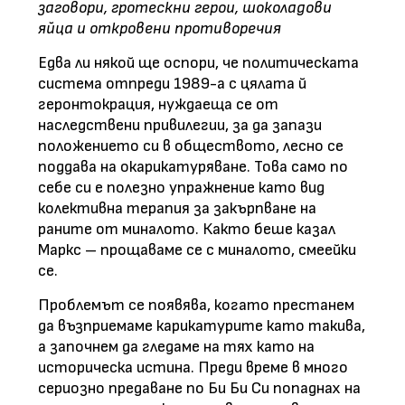
заговори, гротескни герои, шоколадови
яйца и откровени противоречия
Едва ли някой ще оспори, че политическата
система отпреди 1989-а с цялата й
геронтокрация, нуждаеща се от
наследствени привилегии, за да запази
положението си в обществото, лесно се
поддава на окарикатуряване. Това само по
себе си е полезно упражнение като вид
колективна терапия за закърпване на
раните от миналото. Както беше казал
Маркс – прощаваме се с миналото, смеейки
се.
Проблемът се появява, когато престанем
да възприемаме карикатурите като такива,
а започнем да гледаме на тях като на
историческа истина. Преди време в много
сериозно предаване по Би Би Си попаднах на