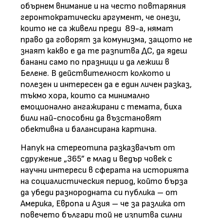
обърнем внимание и на често повтаряния
геронтократически аргумент, че онези,
които не са живели преди 89-а, нямат
право да говорят за комунизма, защото не
знаят какво е да те разпитва ДС, да ядеш
банани само по празници и да лежиш в
Белене. В действителност колкото и
полезен и интересен да е един личен разказ,
тъкмо хора, които са минимално
емоционално ангажирани с темата, биха
били най-способни да възстановят
обективна и балансирана картина.
Напук на стереотипа разказвачът от
сдружение „365” е млад и ведър човек с
научни интереси в сферата на историята
на социалистическия период, който бърза
да убеди разнородната си публика – от
Америка, Европа и Азия – че за разлика от
повечето българи той не изпитва силни