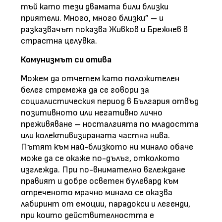
тъй като тези двамата били близки
приятели. Много, много близки” – и
разказвачът показва Живков и Брежнев в
страстна целувка.
Комунизмът си отива
Можем да отчетем като положителен
белег стремежа да се говори за
социалистическия период в България отвъд
позитивното или негативно лично
преживяване – носталгията по младостта
или колективизираната частна нива.
Пътят към най-близкото ни минало обаче
може да се окаже по-дълъг, отколкото
изглежда. При по-внимателно вглеждане
правият и добре осветен булевард към
отреченото мрачно минало се оказва
лабиринт от емоции, парадокси и легенди,
при които действителността е