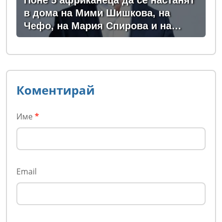
Поне 5 африканеца да се настанят
в дома на Мими Шишкова, на
Чефо, на Мария Спирова и на
Христо Комарницки
Коментирай
Име
*
Email