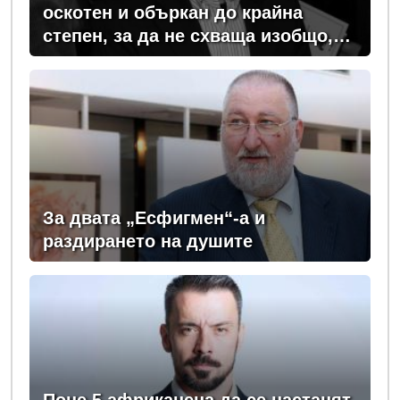
оскотен и объркан до крайна
степен, за да не схваща изобщо,
какви хора се упражняват с него
За двата „Есфигмен“-а и
раздирането на душите