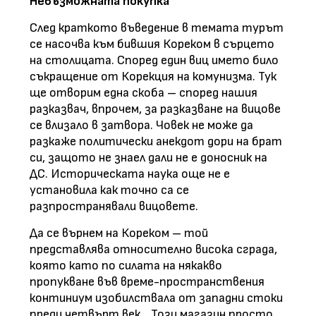
Невъзможната покупка
След краткото въведение в темата турът
се насочва към бившия Кореком в сърцето
на столицата. Според един виц името било
съкращение от Корекция на комунизма. Тук
ще отворим една скоба – според нашия
разказвач, впрочем, за разказване на вицове
се влизало в затвора. Човек не може да
разкаже политически анекдот дори на брат
си, защото не знаел дали не е доносник на
ДС. Историческата наука още не е
установила как точно са се
разпространявали вицовете.
Да се върнем на Кореком – той
представлява относително висока сграда,
която като по силата на някакво
пропукване във време-пространствения
континиум изобилствала от западни стоки
преди четвърт век. „Този магазин просто