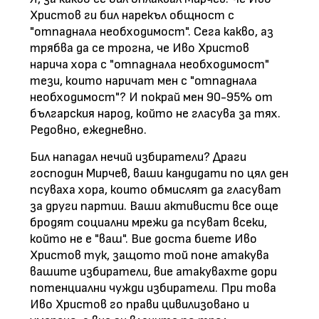
Христов ги бил нарекъл общност с
"отпаднала необходимост". Сега какво, аз
трябва да се трогна, че Иво Христов
нарича хора с "отпаднала необходимост"
тези, които наричат мен с "отпаднала
необходимост"? И покрай мен 90-95% от
българския народ, който не гласува за тях.
Редовно, ежедневно.
Бил нападал нечий избиратели? Драги
господин Мирчев, ваши кандидати по цял ден
псуваха хора, които обмислят да гласуват
за други партии. Ваши активисти все още
бродят социални мрежи да псуват всеки,
който не е "ваш". Вие доста биете Иво
Христов тук, защото той поне атакува
вашите избиратели, вие атакувахте дори
потенциални чужди избиратели. При това
Иво Христов го прави цивилизовано и