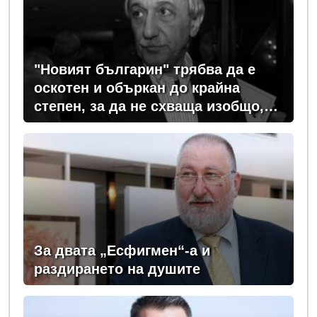
"Новият българин" трябва да е
оскотен и объркан до крайна
степен, за да не схваща изобщо,
какви хора се упражняват с него
За двата „Есфигмен“-а и
раздирането на душите