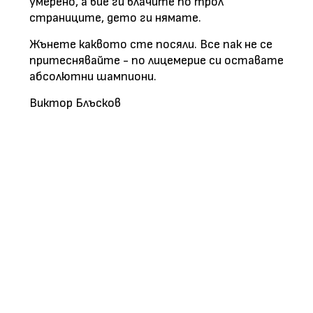
умерено, а вие ги влачите по трол
страниците, дето ги нямате.
Жънете каквото сте посяли. Все пак не се
притеснявайте - по лицемерие си оставате
абсолютни шампиони.
Виктор Блъсков