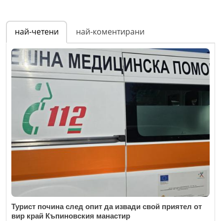
най-четени
най-коментирани
Турист почина след опит да извади свой приятел от
вир край Къпиновския манастир