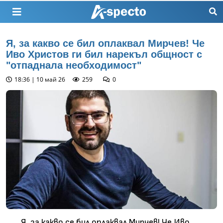
Я, за какво се бил оплаквал Мирчев! Че
Иво Христов ги бил нарекъл общност с
"отпаднала необходимост"
18:36 | 10 май 26
259
0
Я, за какво се бил оплаквал Мирчев! Че Иво