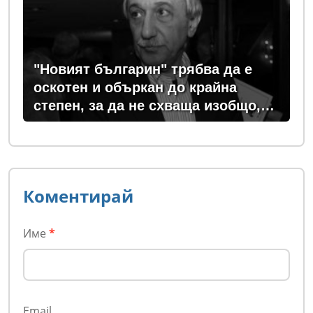
"Новият българин" трябва да е
оскотен и объркан до крайна
степен, за да не схваща изобщо,
какви хора се упражняват с него
Коментирай
Име
*
Email