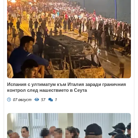
Испания с ултиматум към Италия заради граничния
контрол след нашествието в Сеута
07 август
57
1