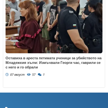
Оставиха в ареста петимата ученици за убийството на
Младежкия хълм: Измъчвали Георги час, гаврили се
с него и го обрали
07 август
57
1