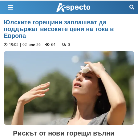
Юлските горещини заплашват да
поддържат високите цени на тока в
Европа
19:05 | 02 юли 26
64
0
Рискът от нови горещи вълни