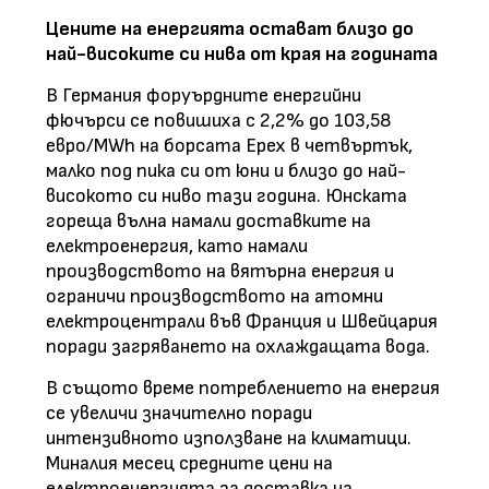
Цените на енергията остават близо до
най-високите си нива от края на годината
В Германия форуърдните енергийни
фючърси се повишиха с 2,2% до 103,58
евро/MWh на борсата Epex в четвъртък,
малко под пика си от юни и близо до най-
високото си ниво тази година. Юнската
гореща вълна намали доставките на
електроенергия, като намали
производството на вятърна енергия и
ограничи производството на атомни
електроцентрали във Франция и Швейцария
поради загряването на охлаждащата вода.
В същото време потреблението на енергия
се увеличи значително поради
интензивното използване на климатици.
Миналия месец средните цени на
електроенергията за доставка на