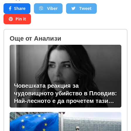
Share
Viber
Tweet
Pin it
Oще от Анализи
Човешката реакция за
чудовищното убийство в Пловдив:
Най-лесното е да прочетем тази
история и да си кажем "Това са
психопати. Моето дете никога"