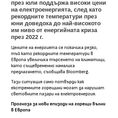
през юли поддържа високи цени
на електроенергията, след като
рекордните температури през
юни доведоха до най-високото
им ниво от енергийната криза
през 2022 г.
Цените на енергията се покачиха рязко,
тъй като
рекордните температури
в
Европа увеличиха търсенето на климатици,
като същевременно намалиха
предлагането, съобщава
Bloomberg
.
Тази ситуация само потвърди как
екстремните горещини могат да нарушат
световните пазари на електроенергия.
Прогноза за нови епизоди на горещи вълни
в Европа