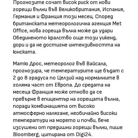
Прогнозите сочат висок риск от нови
горещи вълни във Великобритания, Испания,
Германия и Франция този месец. Според
британската метеорологична агенция Met
Office, нова гореща вълна може да удари
Обединеното кралство още този уикенд,
дори и да не достигне интензивността на
юнската.
Матю Дрос, метеоролог във Вайсала,
прогнозира, че температурите ще бъдат с
2 до 8 градуса по Целзий над нормалните в
голяма част от Европа. До средата на
месеца Франция може отново да се
превърне в епицентър на горещата вълна,
поради комбинацията от високо
атмосферно налягане, необичайно високи
температури на морето и почви, вече
изсушени от предишни горещи вълни, пише
Bloomberg, цитирана от Digi24.