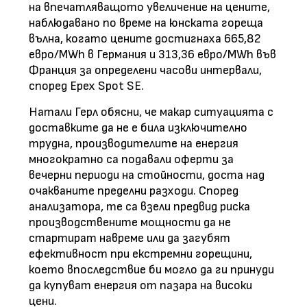
на впечатляващото увеличение на цените,
наблюдавано по време на юнската гореща
вълна, когато цените достигнаха 665,82
евро/MWh в Германия и 313,36 евро/MWh във
Франция за определени часови интервали,
според Epex Spot SE.
Натали Герл обясни, че макар ситуацията с
доставките да не е била изключително
трудна, производителите на енергия
многократно са подавали оферти за
вечерни периоди на стойности, доста над
очакваните пределни разходи. Според
анализатора, те са взели предвид риска
производствените мощности да не
стартират навреме или да загубят
ефективност при екстремни горещини,
което впоследствие би могло да ги принуди
да купуват енергия от пазара на високи
цени.