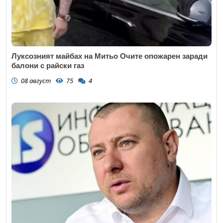
Луксозният майбах на Митьо Очите опожарен заради
балони с райски газ
08 август
75
4