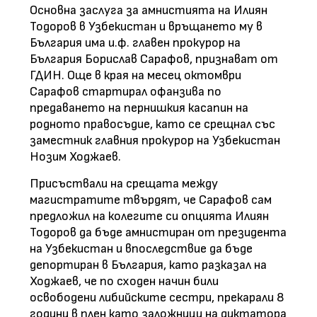
Основна заслуга за амнистията на Илиян
Тодоров в Узбекистан и връщането му в
България има и.ф. главен прокурор на
България Борислав Сарафов, признават от
ГДИН. Още в края на месец октомври
Сарафов стартирал офанзива по
предаването на пернишкия касапин на
родното правосъдие, като се срещнал със
заместник главния прокурор на Узбекистан
Нозим Ходжаев.
Присъствали на срещата между
магистратите твърдят, че Сарафов сам
предложил на колегите си опцията Илиян
Тодоров да бъде амнистиран от президента
на Узбекистан и впоследствие да бъде
депортиран в България, като разказал на
Ходжаев, че по сходен начин били
освободени либийските сестри, прекарали 8
години в плен като заложници на диктатора