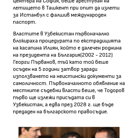
центъра на София, беше арестуван на
летището в Ташкент при опит да излети
за Истанбул с фалшив международен
паспорт.
Властите в Узбекистан първоначално
блокираха процедурата по екстрадицията
на касапина Илиян, който е далечен роднина
на президента на България(2002 - 2012)
Георги Първанов, тъй като той беше
осъден на 5 години затвор заради
използването на неистински документи за
самоличност. Първоначалното обявление на
местните съдебни власти беше, че Тодоров
първо ще излежи присъдата си в
Узбекистан, а едва през 2028 г. ще бъде
предаден на българското правосъдие.