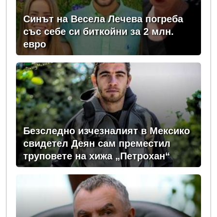
Синът на Весела Лечева погреба
със себе си биткойни за 2 млн.
евро
Безследно изчезналият в Мексико
свидетел Деян сам преместил
труповете на хижа „Петрохан“