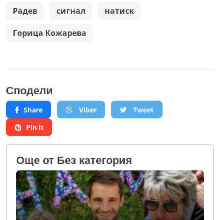
Радев
сигнал
натиск
Горица Кожарева
Сподели
Share
Viber
Tweet
Pin it
Oще от Без категория