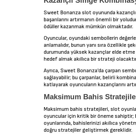
Kazançlı Simge Kombinasy
Sweet Bonanza slot oyununda kazançlı 
başarılarını artırmanın önemli bir yolu
ödüller kazanmak mümkün olmaktadır.
Oyuncular, oyundaki sembollerin değerleri
anlamalıdır, bunun yanı sıra özellikle ş
durumunda yüksek kazançlar elde etme ol
hedef almak akıllıca bir strateji olacaktır
Ayrıca, Sweet Bonanza'da çarpan semboll
sağlayabilir; bu çarpanlar, belirli kombin
katlayarak oyuncuların kazançlarını art
Maksimum Bahis Stratejile
Maksimum bahis stratejileri, slot oyun
oyuncular için kritik bir öneme sahiptir
oyunlarında, bahislerinizi akıllıca yöne
doğru stratejiler geliştirmek gereklidir.