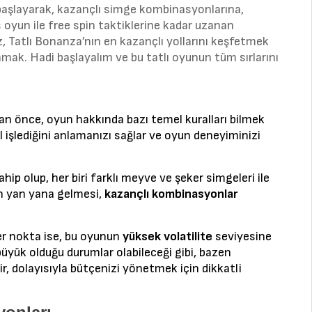
aşlayarak, kazançlı simge kombinasyonlarına,
oyun ile free spin taktiklerine kadar uzanan
, Tatlı Bonanza’nın en kazançlı yollarını keşfetmek
mak. Hadi başlayalım ve bu tatlı oyunun tüm sırlarını
 önce, oyun hakkında bazı temel kuralları bilmek
l işlediğini anlamanızı sağlar ve oyun deneyiminizi
hip olup, her biri farklı meyve ve şeker simgeleri ile
in yan yana gelmesi,
kazançlı kombinasyonlar
ğer nokta ise, bu oyunun
yüksek volatilite
seviyesine
üyük olduğu durumlar olabileceği gibi, bazen
r, dolayısıyla bütçenizi yönetmek için dikkatli