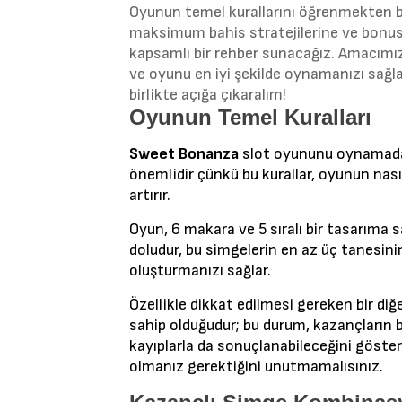
Oyunun temel kurallarını öğrenmekten b
maksimum bahis stratejilerine ve bonus 
kapsamlı bir rehber sunacağız. Amacımız
ve oyunu en iyi şekilde oynamanızı sağla
birlikte açığa çıkaralım!
Oyunun Temel Kuralları
Sweet Bonanza
slot oyununu oynamadan
önemlidir çünkü bu kurallar, oyunun nası
artırır.
Oyun, 6 makara ve 5 sıralı bir tasarıma sa
doludur, bu simgelerin en az üç tanesin
oluşturmanızı sağlar.
Özellikle dikkat edilmesi gereken bir di
sahip olduğudur; bu durum, kazançların b
kayıplarla da sonuçlanabileceğini gösteri
olmanız gerektiğini unutmamalısınız.