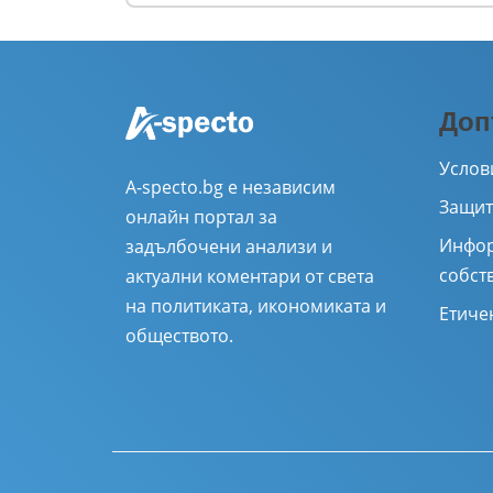
Доп
Услов
A-specto.bg е независим
Защит
онлайн портал за
Инфор
задълбочени анализи и
собст
актуални коментари от света
на политиката, икономиката и
Етиче
обществото.