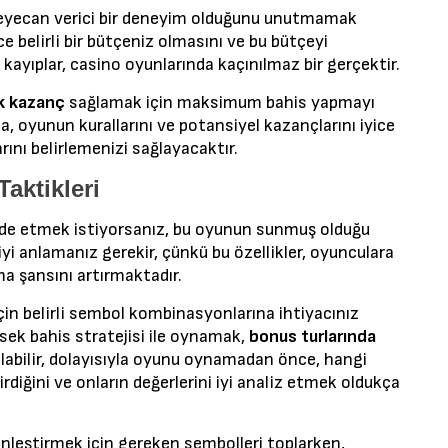
yecan verici bir deneyim olduğunu unutmamak
 belirli bir bütçeniz olmasını ve bu bütçeyi
yıplar, casino oyunlarında kaçınılmaz bir gerçektir.
k kazanç
sağlamak için maksimum bahis yapmayı
da, oyunun kurallarını ve potansiyel kazançlarını iyice
rını belirlemenizi sağlayacaktır.
aktikleri
lde etmek istiyorsanız, bu oyunun sunmuş olduğu
 iyi anlamanız gerekir, çünkü bu özellikler, oyunculara
a şansını artırmaktadır.
çin belirli sembol kombinasyonlarına ihtiyacınız
ek bahis stratejisi ile oynamak,
bonus turlarında
labilir, dolayısıyla oyunu oynamadan önce, hangi
diğini ve onların değerlerini iyi analiz etmek oldukça
inleştirmek için gereken sembolleri toplarken,