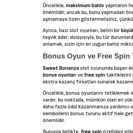
Öncelikle,
maksimum bahis
yapmanın he
önemlidir; ancak bu, bunu yapmadan önce
aşmamaya özen göstermelisiniz, çünkü ka
Ayrıca, bazı slot oyunları, belirli bir
büyü
teşvik eder; dolayısıyla, bu tür durumlar
anlamak, sizin için en uygun bahis mikta
Bonus Oyun ve Free Spin T
Sweet Bonanza
slot oyununda başarı e
bonus oyunlar
ı ve
free spin
taktiklerini
ekstra kazanç fırsatları sunarak kazanm
Öncelikle, bonus oyunlarını tetiklemek i
vardır; bu noktada, mümkün olan en yüks
daha fazla ödül kazanmanıza yardımcı o
sembollerin bonus turunu aktif hale getir
önemlidir.
Bununla birlikte,
free spin
özelliğini etk