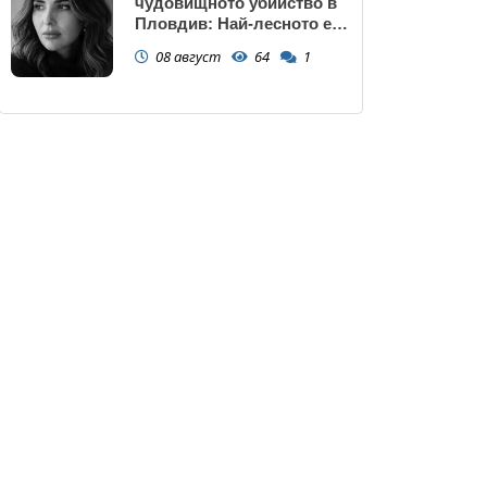
чудовищното убийство в
Пловдив: Най-лесното е
да прочетем тази история
08 август
64
1
и да си кажем "Това са
психопати. Моето дете
никога"