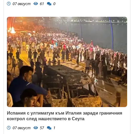
07 август
61
0
Испания с ултиматум към Италия заради граничния
контрол след нашествието в Сеута
07 август
57
1