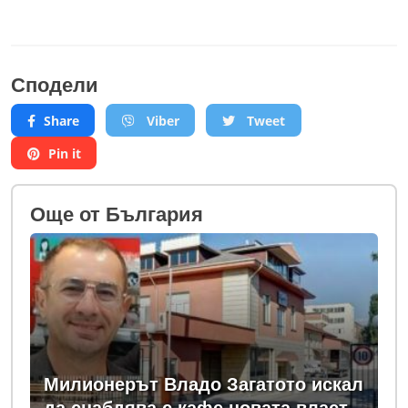
Сподели
Share
Viber
Tweet
Pin it
Oще от България
Милионерът Владо Загатото искал