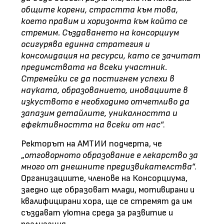
общите корени, страстта към това,
което правим и хоризонта към който се
стремим. Създаването на консорциум
осигурява единна стратегия и
консолидация на ресурси, като се зачитат
предимствата на всеки участник.
Стремейки се да постигнем успехи в
науката, образованието, иновациите в
изкуството е необходимо отчетливо да
запазим детайлите, уникалността и
ефективността на всеки от нас
“.
Ректорът на АМТИИ подчерта, че
„
отговорното образование е лекарство за
много от днешните предизвикателства
“.
Организациите, членове на Консорциума,
заедно ще образоват млади, мотивирани и
квалифицирани хора, ще се стремят да им
създават уютна среда за развитие и