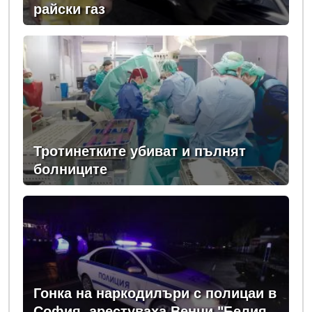
райски газ
Тротинетките убиват и пълнят
болниците
Гонка на наркодилъри с полицаи в
София, арестуваха Венци "Белия