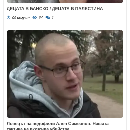
ДЕЦАТА В БАНСКО / ДЕЦАТА В ПАЛЕСТИНА
06 август
64
1
Ловецът на педофили Ален Симеонов: Нашата
тактика не включва убийства