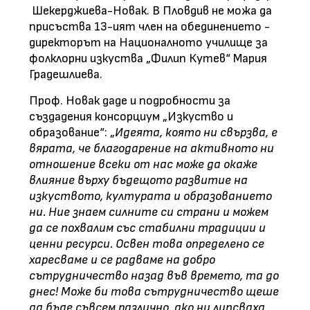
Шекерджиева-Новак. В Пловдив не можа да
присъства 13-ият член на обединението -
директорът на Националното училище за
фолклорни изкуства „Филип Кутев“ Мария
Градешлиева.
Проф. Новак даде и подробности за
създадения консорциум „Изкуство и
образование“: „
Идеята, която ни свързва, е
вярата, че благодарение на активното ни
отношение всеки от нас може да окаже
влияние върху бъдещото развитие на
изкуството, културата и образованието
ни. Ние знаем силните си страни и можем
да се похвалим със стабилни традиции и
ценни ресурси. Освен това определено се
харесваме и се радваме на добро
сътрудничество назад във времето, та до
днес! Може би това сътрудничество щеше
да бъде съвсем различно, ако ни липсваха