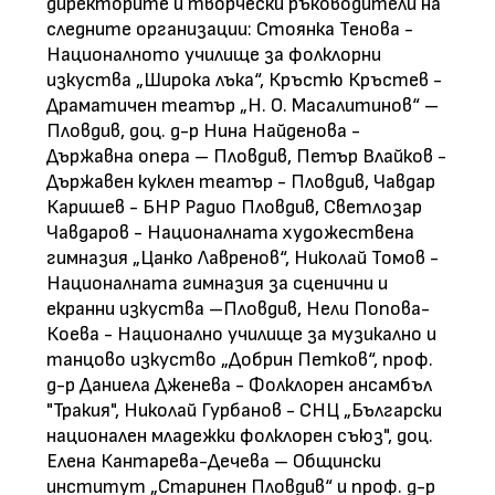
директорите и творчески ръководители на
следните организации: Стоянка Тенова -
Националното училище за фолклорни
изкуства „Широка лъка“, Кръстю Кръстев -
Драматичен театър „Н. О. Масалитинов“ –
Пловдив, доц. д-р Нина Найденова -
Държавна опера – Пловдив, Петър Влайков -
Държавен куклен театър - Пловдив, Чавдар
Каришев - БНР Радио Пловдив, Светлозар
Чавдаров - Националната художествена
гимназия „Цанко Лавренов“, Николай Томов -
Националната гимназия за сценични и
екранни изкуства –Пловдив, Нели Попова-
Коева - Национално училище за музикално и
танцово изкуство „Добрин Петков“, проф.
д-р Даниела Дженева - Фолклорен ансамбъл
"Тракия", Николай Гурбанов - СНЦ „Български
национален младежки фолклорен съюз", доц.
Елена Кантарева-Дечева – Общински
институт „Старинен Пловдив“ и проф. д-р