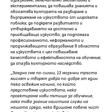
изразяване, включително иновативни и
експериментални; да повишава знанията и
обогатява културата на разбиране и
възприемане на изкуството от широката
публика; да подкрепя развитието и
утвърждаването на достъпно и
приобщаващо изкуство; да подпомага
професионалното, неформалното и
продължаващото образование в областта
на изкуствата с цел повишаване
качеството и ефективността на обучение;
да опазва културното наследство.
„
Заедно сме по-силни, 13 мозъчни тръста
мислят и творят добро по-добре от един.
Нека освежим начина, по който
представяме изкуството, нека
проектираме нови пътища за обучение,
нека това знание наистина служи на
нашата среда, нека вдишаме повече чист