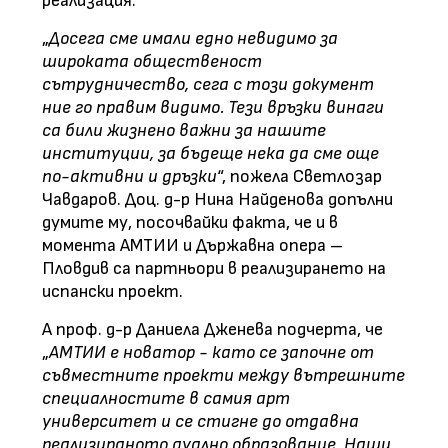
реализация.
„
Досега сме имали едно невидимо за
широката общественост
сътрудничество, сега с този документ
ние го правим видимо. Тези връзки винаги
са били жизнено важни за нашите
институции, за бъдеще нека да сме още
по-активни и дръзки
“, пожела Светлозар
Чавдаров. Доц. д-р Нина Найденова допълни
думите му, посочвайки факта, че и в
момента АМТИИ и Държавна опера –
Пловдив са партньори в реализирането на
испански проект.
А проф. д-р Даниела Дженева подчерта, че
„
АМТИИ е новатор - като се започне от
съвместните проекти между вътрешните
специалностите в самия арт
университет и се стигне до отдавна
реализираното дуално образование. Наши