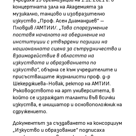
концертната зала на Академията за
музикално, танцово и изобразително
изкуство „Проф. Асен Диамандиев“ –
Пловдив /АМТИИ/. „
Това споразумение
поставя началото на обединение на
институции с утвърдени позиции на
националната сцена за сътрудничество и
взаимодействие в областта на
изкуствата и образованието по
изкуства
“, обърна се към учредителите и
присъстващите журналисти проф. д-р
Шекерджиева-Новак, ректор на АМТИИ.
Ръководството на арт университета, в
който се изграждат таланти във всички
изкуства, е инициатор и основоположник на
сдружението.
Документът за създаването на консорциум
„Изкуство и образование“ подписаха