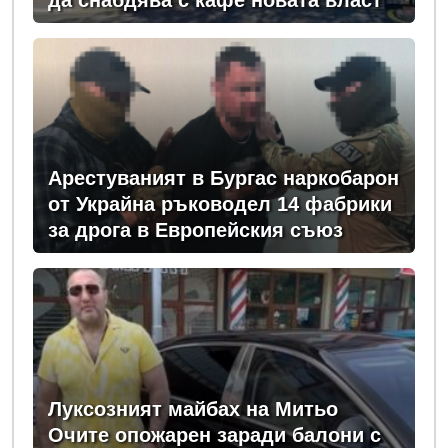
да снабдява с кафе новата власт
Арестуваният в Бургас наркобарон
от Украйна ръководел 14 фабрики
за дрога в Европейския съюз
Луксозният майбах на Митьо
Очите опожарен заради балони с