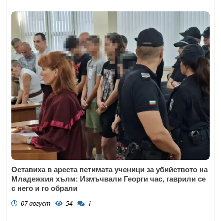
Оставиха в ареста петимата ученици за убийството на
Младежкия хълм: Измъчвали Георги час, гаврили се
с него и го обрали
07 август
54
1