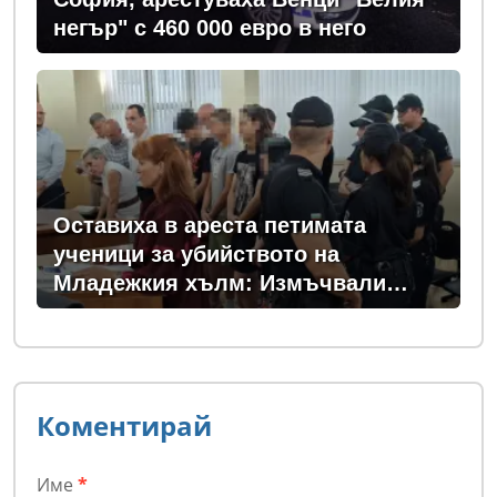
негър" с 460 000 евро в него
Оставиха в ареста петимата
ученици за убийството на
Младежкия хълм: Измъчвали
Георги час, гаврили се с него и го
обрали
Коментирай
Име
*