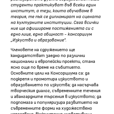
студенти практикуват във всеки един
институт, а тези, които обучаваме в
теория, те пък се дипломират на сцената
на културните институции. Сега всички
ние ще афишираме постиженията си с
едно лице, една общност - консорциум
„Изкуство и образование
“.
Членовете на сдружението ще
кандидатстват заедно по различни
национални и европейски проекти, стана
ясно още по време на събитието.
Основните цели на Консорциума са: да
подкрепя и промотира изкуството и
образованието по изкуства; да насърчава
творческия диалог, съвременните течения
и авангардните търсения в изкуството; да
подпомага и популяризира развитието на
съвременните форми на художествено