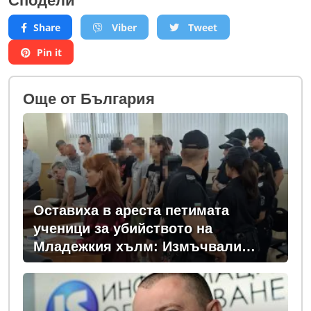
Сподели
Share
Viber
Tweet
Pin it
Oще от България
Оставиха в ареста петимата
ученици за убийството на
Младежкия хълм: Измъчвали
Георги час, гаврили се с него и го
обрали