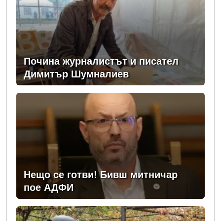
Почина журналистът и писател
Димитър Шумналиев
Нещо се готви! Бивш митничар
пое АДФИ