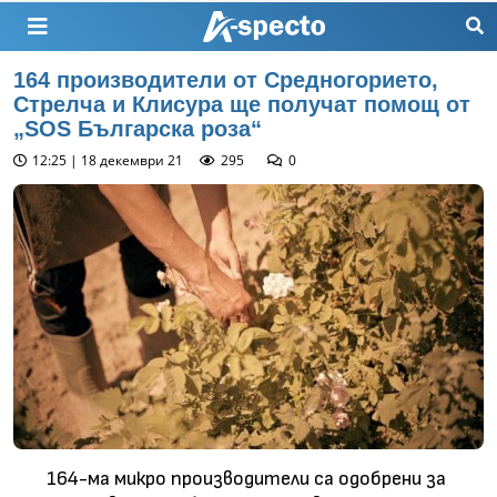
164 производители от Средногорието,
Стрелча и Клисура ще получат помощ от
„SOS Българска роза“
12:25 | 18 декември 21
295
0
164-ма микро производители са одобрени за