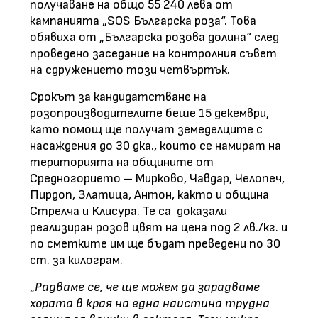
получаване на общо 55 240 лева от
кампанията „SOS Българска роза“. Това
обявиха от „Българска розова долина“ след
проведено заседание на контролния съвет
на сдружението този четвъртък.
Срокът за кандидатстване на
розопроизводителите беше 15 декември,
като помощ ще получат земеделците с
насаждения до 30 дка., които се намират на
територията на общините от
Средногорието – Мирково, Чавдар, Челопеч,
Пирдоп, Златица, Антон, както и община
Стрелча и Клисура. Те са доказали
реализиран розов цвят на цена под 2 лв./кг. и
по сметките им ще бъдат преведени по 30
ст. за килограм.
„
Радваме се, че ще можем да зарадваме
хората в края на една наистина трудна