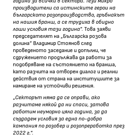
година за всички в сектора. Тези микро
производители са истинските герои на
българското розопроизводство, гръбнакът
на нашия бранш, а се трудиха в обидно
лоши условия тази година
“. Това заяви
председателят на „Българска розова
долина“ Владимир Стоянов след
проведеното заседание и допълни, че
сдружението продължава да работи за
подобряване на състоянието на бранша,
като разчита на отворен диалог и реални
действия от страна на институциите за
намиране на устойчиви решения.
„
Секторът няма да се оправи, ако
разчитаме някой да ни спаси, затова
работим неуморно цяла година, за да
създадем условия за една по-добра
кампания по розобер и розопреработка през
2022 г.
“.