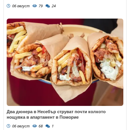
06 август
79
24
Два дюнера в Несебър струват почти колкото
нощувка в апартамент в Поморие
06 август
68
1