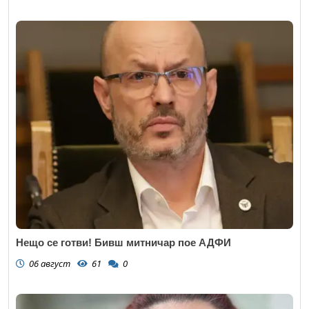
Нещо се готви! Бивш митничар пое АДФИ
06 август
61
0