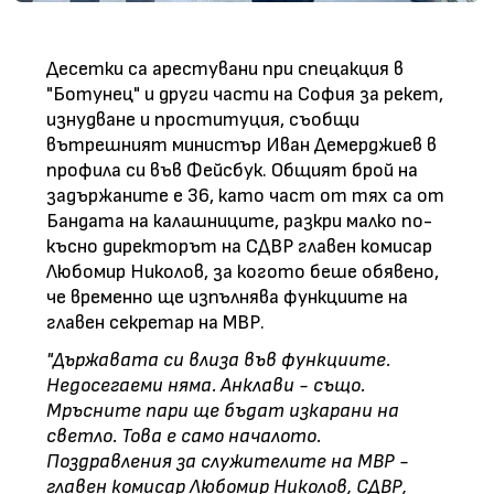
Десетки са арестувани при спецакция в
"Ботунец" и други части на София за рекет,
изнудване и проституция, съобщи
вътрешният министър Иван Демерджиев в
профила си във Фейсбук. Общият брой на
задържаните е 36, като част от тях са от
Бандата на калашниците, разкри малко по-
късно директорът на СДВР главен комисар
Любомир Николов, за когото беше обявено,
че временно ще изпълнява функциите на
главен секретар на МВР.
"Държавата си влиза във функциите.
Недосегаеми няма. Анклави - също.
Мръсните пари ще бъдат изкарани на
светло. Това е само началото.
Поздравления за служителите на МВР -
главен комисар Любомир Николов, СДВР,