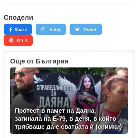
Сподели
Share
Viber
Tweet
Pin it
Oще от България
Протест в памет на Даяна,
загинала на Е-79, в деня, в който
трябваше да е сватбата ѝ (снимки)