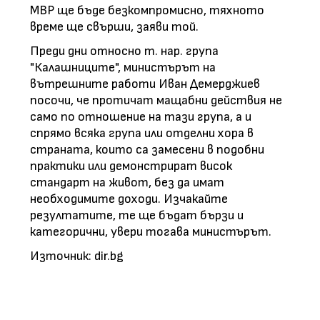
МВР ще бъде безкомпромисно, тяхното
време ще свърши, заяви той.
Преди дни относно т. нар. група
"Калашниците", министърът на
вътрешните работи Иван Демерджиев
посочи, че протичат мащабни действия не
само по отношение на тази група, а и
спрямо всяка група или отделни хора в
страната, които са замесени в подобни
практики или демонстрират висок
стандарт на живот, без да имат
необходимите доходи. Изчакайте
резултатите, те ще бъдат бързи и
категорични, увери тогава министърът.
Източник: dir.bg