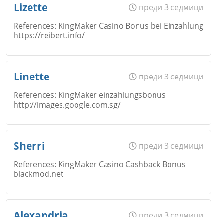
Lizette
преди 3 седмици
Откажи
References: KingMaker Casino Bonus bei Einzahlung
https://reibert.info/
Коментар
*
Email
Име
*
Linette
преди 3 седмици
Откажи
References: KingMaker einzahlungsbonus
http://images.google.com.sg/
Коментар
*
Email
Име
*
Sherri
преди 3 седмици
Откажи
References: KingMaker Casino Cashback Bonus
blackmod.net
Коментар
*
Email
Име
*
Alexandria
преди 3 седмици