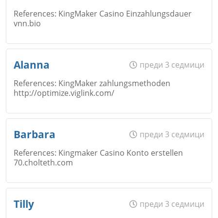
Откажи
References: KingMaker Casino Einzahlungsdauer
vnn.bio
Коментар
*
Email
Име
*
Alanna
преди 3 седмици
Откажи
References: KingMaker zahlungsmethoden
http://optimize.viglink.com/
Коментар
*
Email
Име
*
Barbara
преди 3 седмици
Откажи
References: Kingmaker Casino Konto erstellen
70.cholteth.com
Коментар
*
Email
Име
*
Tilly
преди 3 седмици
Откажи