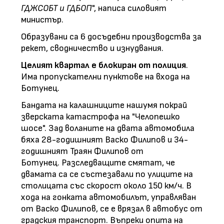
ГДЖСОБТ и ГДБОП
", написа силовият
министър.
Образувани са 6 досъдебни производства за
рекет, сводничество и изнудвания.
Целият квартал е блокиран от полиция
.
Има пропускателни пунктове на входа на
Ботунец.
Бандата на калашниците нашумя покрай
зверската катастрофа на "Челопешко
шосе". Зад воланите на двата автомобила
бяха 28-годишният Васко Филипов и 34-
годишният Траян Филипов от
Ботунец. Разследващите смятат, че
двамата са се състезавали по улиците на
столицата със скорост около 150 км/ч. В
хода на гонката автомобилът, управляван
от Васко Филипов, се е врязал в автобус от
градския транспорт. Въпреки опита на