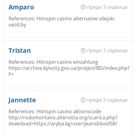
Име
*
Откажи
Amparo
преди 3 седмици
References: Hitnspin casino alternative vilejski-
Коментар
*
uezd.by
Email
Име
*
Откажи
Tristan
преди 3 седмици
References: Hitnspin casino einzahlung
https://archive.kyivcity.gov.ua/project/BD/index.php?
Коментар
*
F=
Email
Откажи
Име
*
Jannette
преди 3 седмици
References: Hitnspin casino aktionscode
Коментар
*
http://rodomontano.altervista.org/scarica.php?
download=https://aryba.kg/user/jeansblood58/
Email