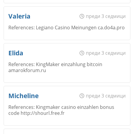
Откажи
Име
*
Valeria
преди 3 седмици
Коментар
*
References: Legiano Casino Meinungen ca.do4a.pro
Email
Име
*
Откажи
Elida
преди 3 седмици
References: KingMaker einzahlung bitcoin
amarokforum.ru
Коментар
*
Email
Име
*
Откажи
Micheline
преди 3 седмици
References: Kingmaker casino einzahlen bonus
code http://shourl.free.fr
Коментар
*
Email
Име
*