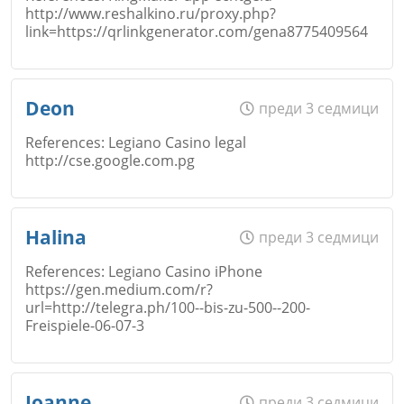
http://www.reshalkino.ru/proxy.php?
link=https://qrlinkgenerator.com/gena8775409564
Коментар
*
Email
Име
*
Откажи
Deon
преди 3 седмици
References: Legiano Casino legal
Коментар
*
http://cse.google.com.pg
Email
Име
*
Halina
преди 3 седмици
Откажи
References: Legiano Casino iPhone
https://gen.medium.com/r?
Коментар
*
url=http://telegra.ph/100--bis-zu-500--200-
Email
Freispiele-06-07-3
Откажи
Име
*
Joanne
преди 3 седмици