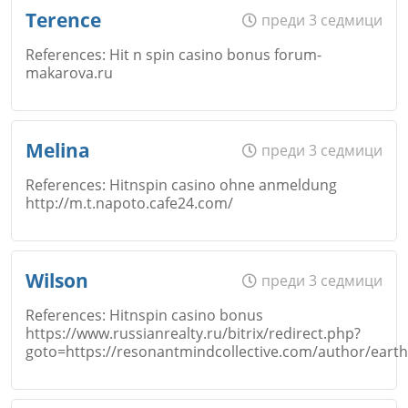
Име
*
Terence
преди 3 седмици
Откажи
References: Hit n spin casino bonus forum-
makarova.ru
Коментар
*
Email
Име
*
Melina
преди 3 седмици
Откажи
References: Hitnspin casino ohne anmeldung
http://m.t.napoto.cafe24.com/
Коментар
*
Email
Име
*
Wilson
преди 3 седмици
Откажи
References: Hitnspin casino bonus
https://www.russianrealty.ru/bitrix/redirect.php?
Коментар
*
goto=https://resonantmindcollective.com/author/eart
Email