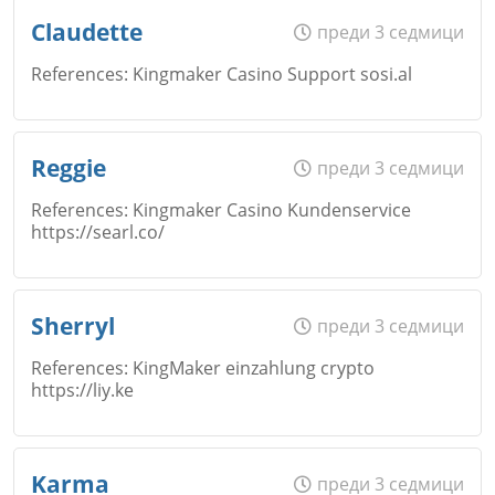
Име
*
Claudette
преди 3 седмици
References: Kingmaker Casino Support sosi.al
Коментар
*
Email
Име
*
Reggie
преди 3 седмици
References: Kingmaker Casino Kundenservice
https://searl.co/
Коментар
*
Email
Име
*
Sherryl
преди 3 седмици
Откажи
References: KingMaker einzahlung crypto
https://liy.ke
Коментар
*
Email
Име
*
Karma
преди 3 седмици