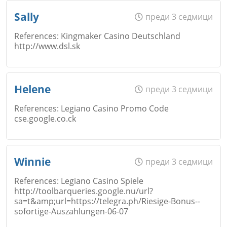
Име
*
Sally
преди 3 седмици
References: Kingmaker Casino Deutschland
Коментар
*
http://www.dsl.sk
Откажи
Email
Име
*
Helene
преди 3 седмици
References: Legiano Casino Promo Code
cse.google.co.ck
Коментар
*
Email
Име
*
Откажи
Winnie
преди 3 седмици
References: Legiano Casino Spiele
http://toolbarqueries.google.nu/url?
Коментар
*
sa=t&amp;url=https://telegra.ph/Riesige-Bonus--
Email
sofortige-Auszahlungen-06-07