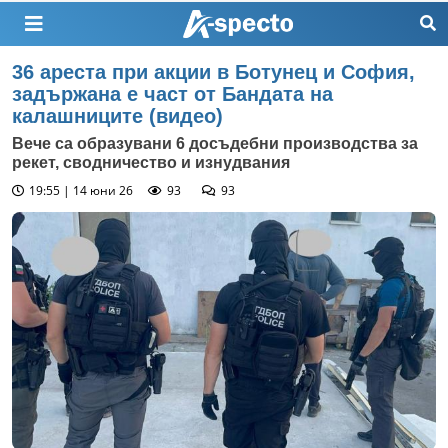
36 ареста при акции в Ботунец и София,
задържана е част от Бандата на
калашниците (видео)
Вече са образувани 6 досъдебни производства за
рекет, сводничество и изнудвания
19:55 | 14 юни 26
93
93