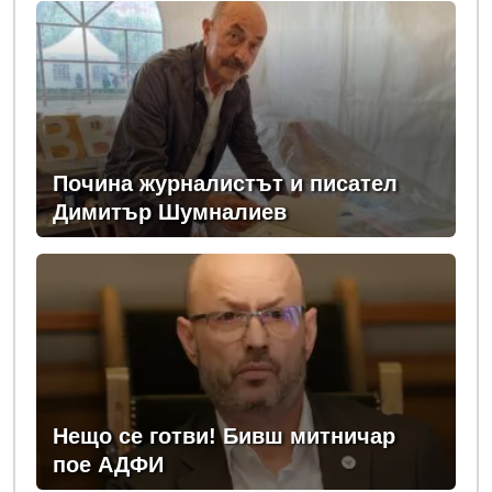
Почина журналистът и писател
Димитър Шумналиев
Нещо се готви! Бивш митничар
пое АДФИ