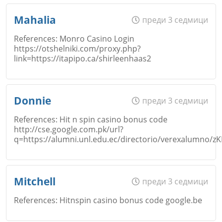
Коментар
*
Откажи
Email
Име
*
Mahalia
преди 3 седмици
References: Monro Casino Login
https://otshelniki.com/proxy.php?
link=https://itapipo.ca/shirleenhaas2
Коментар
*
Email
Име
*
Donnie
преди 3 седмици
Откажи
References: Hit n spin casino bonus code
Коментар
*
http://cse.google.com.pk/url?
q=https://alumni.unl.edu.ec/directorio/verexalum
Email
Име
*
Откажи
Mitchell
преди 3 седмици
References: Hitnspin casino bonus code google.be
Коментар
*