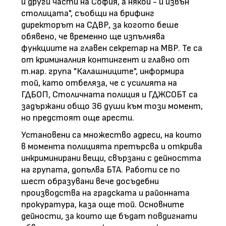
и други части на София, а някои - и извън
столицата", съобщи на брифинг
директорът на СДВР, за когото беше
обявено, че временно ще изпълнява
функциите на главен секретар на МВР. Те са
от криминалния контингент и главно от
т.нар. група "Калашниците", информира
той, като отбеляза, че с усилията на
ГДБОП, Столичната полиция и ГДЖСОБТ са
задържани общо 36 души към този момент,
но предстоят още арести.
Установени са множество адреси, на които
в момента полицията претърсва и открива
инкриминирани вещи, свързани с дейността
на групата, допълва БТА. Работи се по
шест образувани вече досъдебни
производства на градската и районната
прокуратура, каза още той. Основните
дейности, за които ще бъдат повдигнати