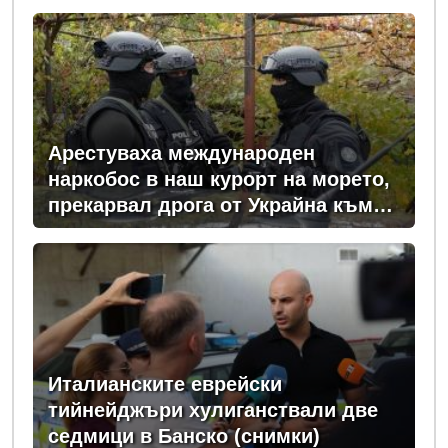
Арестуваха международен
наркобос в наш курорт на морето,
прекарвал дрога от Украйна към
ЕС
Италианските еврейски
тийнейджъри хулиганствали две
седмици в Банско (снимки)