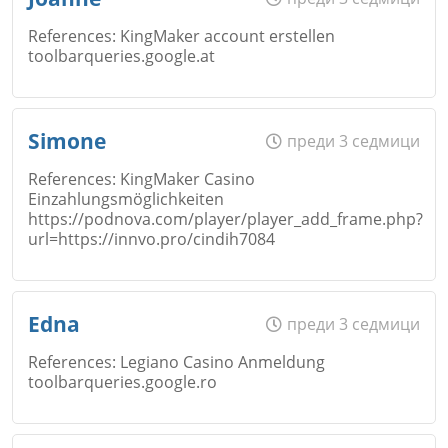
Коментар
*
References: KingMaker account erstellen
toolbarqueries.google.at
Email
Откажи
Име
*
Simone
преди 3 седмици
References: KingMaker Casino
Einzahlungsmöglichkeiten
Коментар
*
https://podnova.com/player/player_add_frame.php?
Email
url=https://innvo.pro/cindih7084
Откажи
Име
*
Edna
преди 3 седмици
Коментар
*
References: Legiano Casino Anmeldung
toolbarqueries.google.ro
Email
Откажи