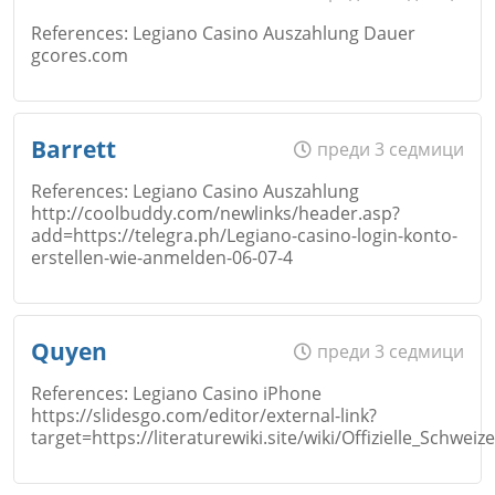
Коментар
*
References: Legiano Casino Auszahlung Dauer
gcores.com
Email
Откажи
Име
*
Barrett
преди 3 седмици
References: Legiano Casino Auszahlung
http://coolbuddy.com/newlinks/header.asp?
Коментар
*
add=https://telegra.ph/Legiano-casino-login-konto-
Email
erstellen-wie-anmelden-06-07-4
Откажи
Име
*
Quyen
преди 3 седмици
Коментар
*
References: Legiano Casino iPhone
https://slidesgo.com/editor/external-link?
target=https://literaturewiki.site/wiki/Offizielle_Schweiz
Email
Откажи