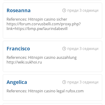
Откажи
Име
*
Roseanna
преди 3 седмици
References: Hitnspin casino sicher
Коментар
*
https://forum.corvusbelli.com/proxy.php?
link=https://bmp.pw/laurindabevill
Email
Откажи
Име
*
Francisco
преди 3 седмици
References: Hitnspin casino auszahlung
Коментар
*
http://wiki.sukhoi.ru
Email
Откажи
Име
*
Angelica
преди 3 седмици
References: Hitnspin casino legal rufox.com
Коментар
*
Email