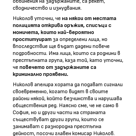
обвинения на задържаните, са рекет,
сводничество и изнудвания.
Николов уточни, че
на някои от местата
полицията открива оръжия, списъци с
момичета, които най-вероятно
проституират
за определени лица, но
впоследствие ще бъдат дадени повече
подробности. Има лица, които са роднини в
престъпната група, каза той, като уточни,
че
повечето от задържаните са
криминално проявени.
Николов апелира хората да подават сигнали
своевременно, когато видят в своите
райони някой, който безчинства и нарушава
обществения ред. Наясно сме, че не само в
София, но и други части на страната
съществуват други групи, които се
занимават с разнородна престъпна
дейност, посочи главен комисар Николов.