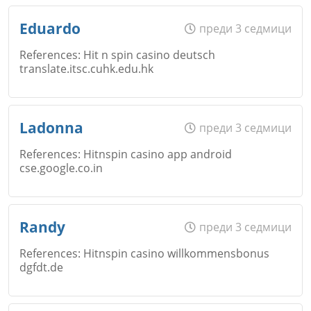
Email
Име
*
Откажи
Eduardo
преди 3 седмици
References: Hit n spin casino deutsch
translate.itsc.cuhk.edu.hk
Коментар
*
Email
Име
*
Ladonna
преди 3 седмици
Откажи
References: Hitnspin casino app android
cse.google.co.in
Коментар
*
Email
Име
*
Randy
преди 3 седмици
Откажи
References: Hitnspin casino willkommensbonus
dgfdt.de
Коментар
*
Email