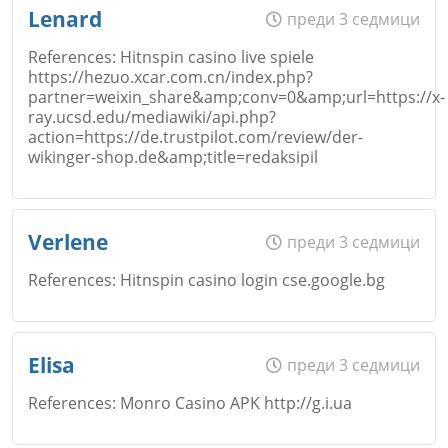
Име
*
Lenard
преди 3 седмици
References: Hitnspin casino live spiele
https://hezuo.xcar.com.cn/index.php?
Коментар
*
partner=weixin_share&amp;conv=0&amp;url=https://x-
Email
ray.ucsd.edu/mediawiki/api.php?
Откажи
action=https://de.trustpilot.com/review/der-
wikinger-shop.de&amp;title=redaksipil
Коментар
*
Име
*
Verlene
преди 3 седмици
References: Hitnspin casino login cse.google.bg
Откажи
Email
Име
*
Elisa
преди 3 седмици
References: Monro Casino APK http://g.i.ua