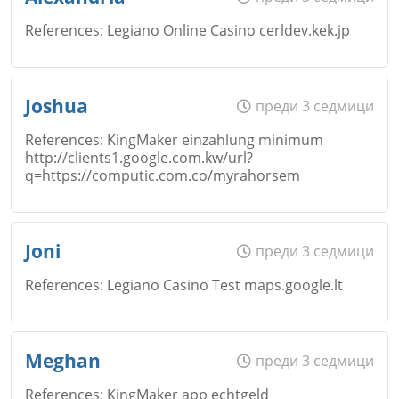
Откажи
References: Legiano Online Casino cerldev.kek.jp
Коментар
*
Email
Име
*
Joshua
преди 3 седмици
Откажи
References: KingMaker einzahlung minimum
http://clients1.google.com.kw/url?
q=https://computic.com.co/myrahorsem
Коментар
*
Email
Име
*
Joni
преди 3 седмици
Откажи
References: Legiano Casino Test maps.google.lt
Коментар
*
Email
Име
*
Meghan
преди 3 седмици
Откажи
References: KingMaker app echtgeld