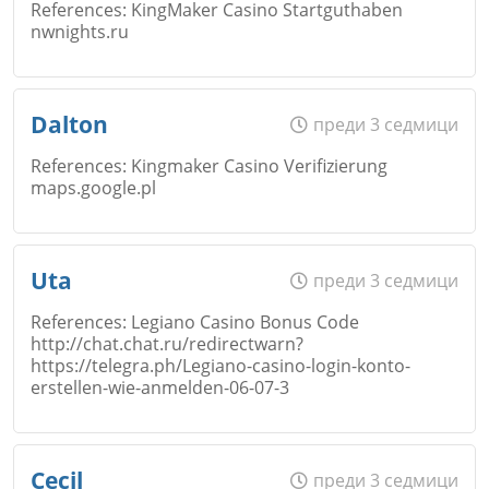
References: KingMaker Casino Startguthaben
nwnights.ru
Коментар
*
Email
Име
*
Dalton
преди 3 седмици
Откажи
References: Kingmaker Casino Verifizierung
maps.google.pl
Коментар
*
Email
Име
*
Uta
преди 3 седмици
Откажи
References: Legiano Casino Bonus Code
http://chat.chat.ru/redirectwarn?
Коментар
*
https://telegra.ph/Legiano-casino-login-konto-
Email
erstellen-wie-anmelden-06-07-3
Откажи
Име
*
Cecil
преди 3 седмици