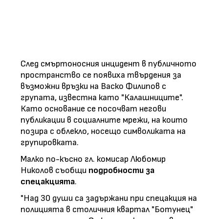
След смъртоносния инцидент в публичното
пространство се появиха твърдения за
възможни връзки на Васко Филипов с
групата, известна като "Калашниците".
Като основание се посочват негови
публикации в социалните мрежи, на които
позира с облекло, носещо символиката на
групировката.
Малко по-късно гл. комисар Любомир
Николов съобщи
подробности за
спецакцията
.
"Над 30 души са задържани при спецакция на
полицията в столичния квартал "Ботунец"