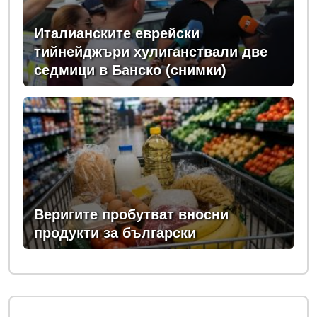
Италианските еврейски
тийнейджъри хулиганствали две
седмици в Банско (снимки)
Веригите пробутват вносни
продукти за български