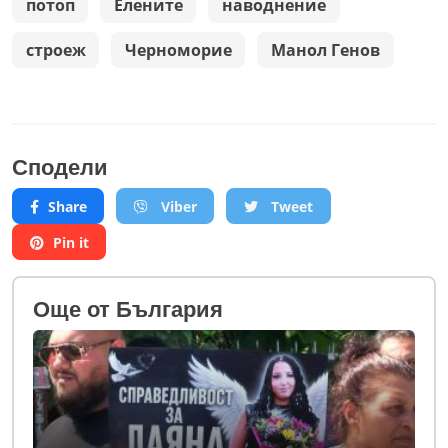
потоп
Елените
наводнение
строеж
Черноморие
Манол Генов
Сподели
Share
Viber
Tweet
Pin it
Oще от България