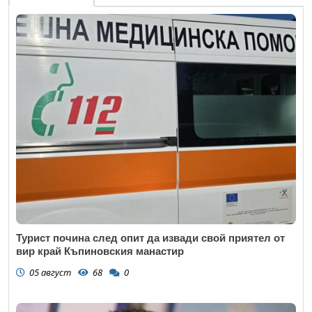
Email
Коментар
*
Турист почина след опит да извади свой приятел от
вир край Къпиновския манастир
05 август
68
0
Откажи