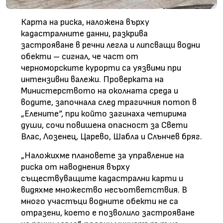
Карта на риска, наложена върху
кадастралните данни, разкрива
застрояване в речни легла и липсващи водни
обекти – сигнал, че част от
черноморските курорти са уязвими при
интензивни валежи. Проверката на
Министерството на околната среда и
водите, започнала след трагичния потоп в
„Елените“, при който загинаха четирима
души, сочи повишена опасност за Свети
Влас, Лозенец, Царево, Шабла и Слънчев бряг.
„Наложихме плановете за управление на
риска от наводнения върху
съществуващите кадастрални карти и
видяхме множество несъответствия. В
много участъци водните обекти не са
отразени, което е позволило застрояване