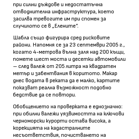
при силни дъждове и недостатъчна
отводнителна инфраструктура, което
засилва тревогите им при спомен за
случилото се в „Елените“.
Шабла също фигурира сред рисковите
райони. Напомня се за 23 септември 2005 г.,
когато 4-метрова вълна заля над 200 къщи,
помете шест моста и десетки автомобили
– след валеж от 205 литра на квадратен
метър и забентвания в коритото. Макар
днес водата в реката да е малко, картите
показват реална възможност подобно
бедствие да се повтори.
Обобщението на проверката е еднозначно:
при обилни валежи уязвимостта на ключови
черноморски курорти остава висока, а
корекцията на кадастралните
несъответствия, почистването на