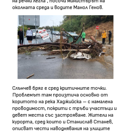
на речни легла“, посочи министърът на
околната среда и водите Манол Генов.
Слънчев бряг е сред критичните точки.
Проблемът там произтича основно от
коритото на река Хаджийска – с намалена
проводимост, покрити с тръби участъци и
девет места със застрояване. Жители на
курорта, сред които и Станислав Станев,
описват чести наводнявания на улиците