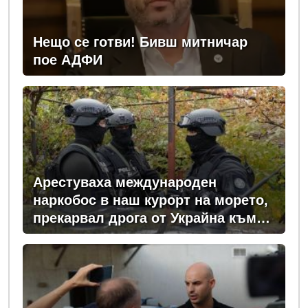
Нещо се готви! Бивш митничар
пое АДФИ
Арестуваха международен
наркобос в наш курорт на морето,
прекарвал дрога от Украйна към
ЕС