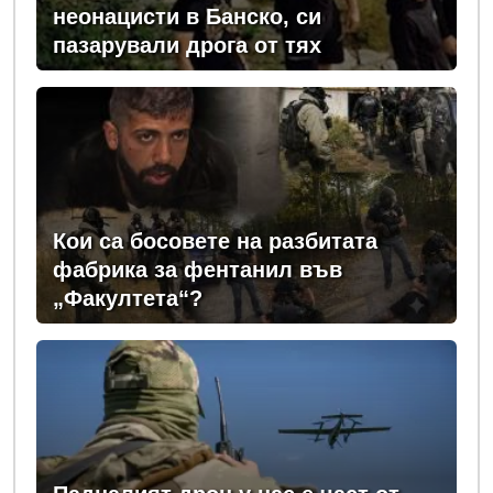
неонацисти в Банско, си
пазарували дрога от тях
Кои са босовете на разбитата
фабрика за фентанил във
„Факултета“?