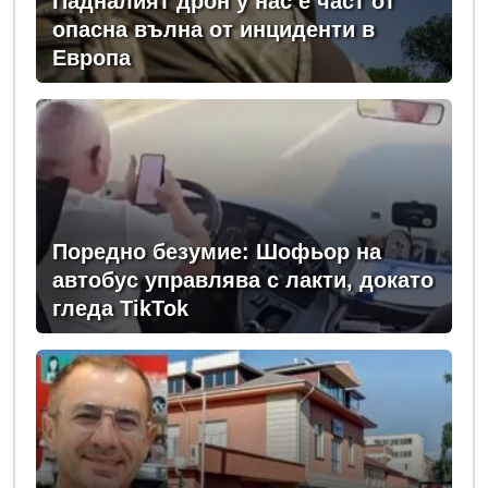
Падналият дрон у нас е част от
опасна вълна от инциденти в
Европа
Поредно безумие: Шофьор на
автобус управлява с лакти, докато
гледа TikTok