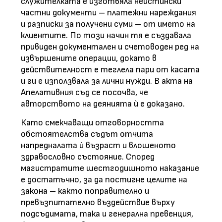
служителката е изготвяла неистински
частни документи – платежни нареждания
и разписки за получени суми – от името на
клиентите. По този начин тя е създавала
привиден документален и счетоводен ред на
извършените операции, докато в
действителност е теглела пари от касата
и ги е използвала за лични нужди. В акта на
Апелативния съд се посочва, че
авторството на деянията ѝ е доказано.
Като смекчаващи отговорността
обстоятелства съдът отчита
напредналата ѝ възраст и влошеното
здравословно състояние. Според
магистратите шестгодишното наказание
е достатъчно, за да постигне целите на
закона – както поправително и
превъзпитателно въздействие върху
подсъдимата, така и генерална превенция,