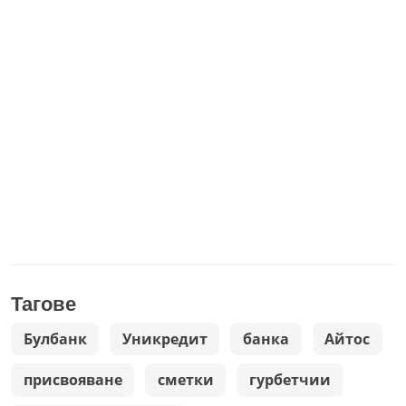
Тагове
Булбанк
Уникрeдит
банка
Айтос
присвояване
сметки
гурбетчии