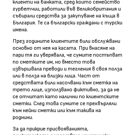
клиенти на банката, сред които семейство
гурбетчии, работили във Великобритания и
събирали средства за закупуване на къща в
България. Те са български граждани с турски
имена.
През годините клиентите били обслужвани
основно от нея на касата. При внасяне на
пари тя ги уверявала, че сумите постъпват
по сметките им, но вместо това
извършвала преводи и тегления в своя полза
или в полза на близки лица. Част от
средствата били насочвани към сметка на
трето лице, използвано фиктивно, за да не
се отчитат като налични по клиентските
сметки. След това сумите се прехвърляли
към нейни сметки или към такива на
роднини.
За да прикрие присвояванията,