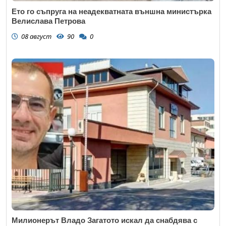
Ето го съпруга на неадекватната външна министърка
Велислава Петрова
08 август
90
0
Милионерът Владо Загатото искал да снабдява с