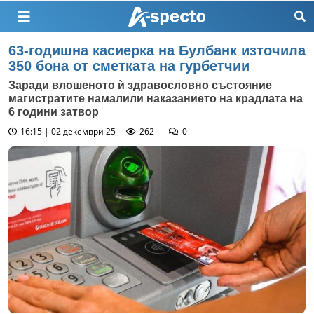
63-годишна касиерка на Булбанк източила
350 бона от сметката на гурбетчии
Заради влошеното ѝ здравословно състояние
магистратите намалили наказанието на крадлата на
6 години затвор
16:15 | 02 декември 25
262
0