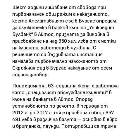
Шест години лишаване от свобода при
първоначален общ режим е наказанието,
което Апелативният съд в Бургас определи
за служителка в банков клон на „Уникредит
Булбанк“ в Айтос, призната за виновна в
присвояване на над 350 хил. лева от сметки
на клиенти, работещи в чужбина. С
решението си въззивната инстанция
намалява първоначално наложеното от
Окръжния съд в Бургас наказание от осем
години затвор.
Подсъдимата, 63-годишна жена, е работила
като „специалист обслужване клиенти“ в
клона на банката в Айтос. Според
установеното по делото, в периода от
2012 г. до 2017 г. тя е присвоила общо 357
491 лева в различна валута – основно в евро
и британски паунди. Потърпевши са трима