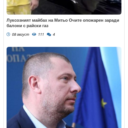
Луксозният майбах на Митьо Очите опожарен заради
балони с райски газ
08 август
111
4