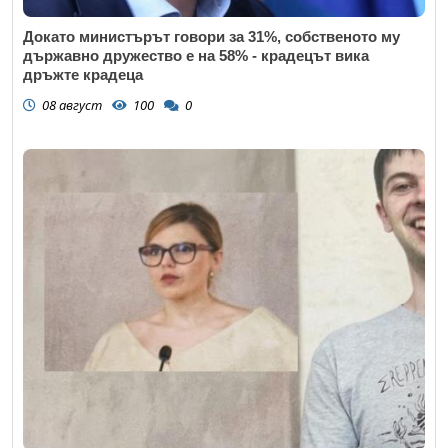
Докато министърът говори за 31%, собственото му
държавно дружество е на 58% - крадецът вика
дръжте крадеца
08 август
100
0