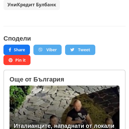
УниКредит Булбанк
Сподели
Share
Viber
Tweet
Pin it
Oще от България
Италианците, нападнати от локали