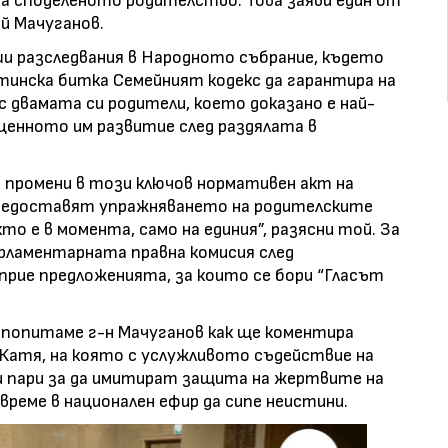
на споделеното родителство. Това заяви един от
й Мачуганов.
и разследвания в Народното събрание, където
тинска битка Семейният кодекс да гарантира на
с двамата си родители, което доказано е най-
ценното им развитие след раздялата в
е промени в този ключов нормативен акт на
предоставят упражняването на родителските
кто е в момента, само на единия”, разясни той. За
арламентарната правна комисия след
прие предложенията, за които се бори “Гласът
 попитаме г-н Мачуганов как ще коментира
Катя, на която с услужливото съдействие на
 пари за да имитират защита на жертвите на
време в национален ефир да сипе неистини.