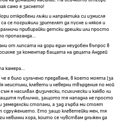
ак само е заснето!
вори откровени лъжи и напрактика си измисля
 са се погрижили зрителят да пусне и някоя и
тралничи прибирайки детски дрешки или просто
 по пропаганда…
ни от липсата на дори един неудобен въпрос в
сихме за коментар бащата на децата Андрей
та камера…
, че е било излъчено предаване, в което моята (за
я неистини, клевети и неверни твърдения по мой
 съм я насилвал физически, психически и какво ли
е защитя публично, защото тя нападна не просто
и земеделски стопани, а зад гърба ми стоят
т сдружението. Ето защо клеветейки мен, тя
уги невинни хора, които се чувствам длъжен да