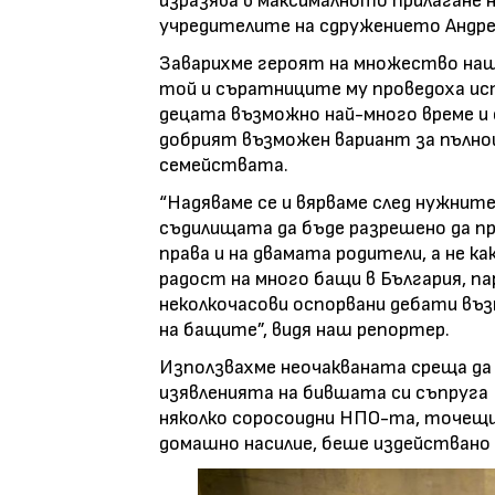
изразява в максималното прилагане 
учредителите на сдружението Андре
Заварихме героят на множество наш
той и съратниците му проведоха ис
децата възможно най-много време и 
добрият възможен вариант за пълно
семействата.
“Надяваме се и вярваме след нужнит
съдилищата да бъде разрешено да 
права и на двамата родители, а не ка
радост на много бащи в България, п
неколкочасови оспорвани дебати въз
на бащите”, видя наш репортер.
Използвахме неочакваната среща да
изявленията на бившата си съпруга 
няколко соросоидни НПО-та, точещи
домашно насилие, беше издействано 