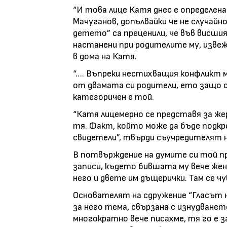
“И това лице Катя днес е определен
Мачуганов, допълвайки че не случайн
детето” са преценили, че във висшия
настанени при родителите му, изве
в дома на Катя.
“…. Въпреки нестихващия конфликт м
от двамата си родители, ето защо 
категоричен е той.
“Катя лицемерно се представя за же
тя. Факт, който може да бъде подкр
свидетели”, твърди съучредителят н
В потвърждение на думите си той п
записи, където бившата му вече жен
него и двете им дъщерички. Там се ч
Основателят на сдружение “Гласът н
за него тема, свързана с изнудване
многократно вече писахме, тя го е за