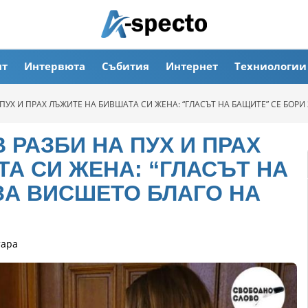
ят
Интервюта
Събития
Интернет
Техниологии
УХ И ПРАХ ЛЪЖИТЕ НА БИВШАТА СИ ЖЕНА: “ГЛАСЪТ НА БАЩИТЕ” СЕ БОРИ
 РАЗБИ НА ПУХ И ПРАХ
А СИ ЖЕНА: “ГЛАСЪТ НА
ЗА ВИСШЕТО БЛАГО НА
тара