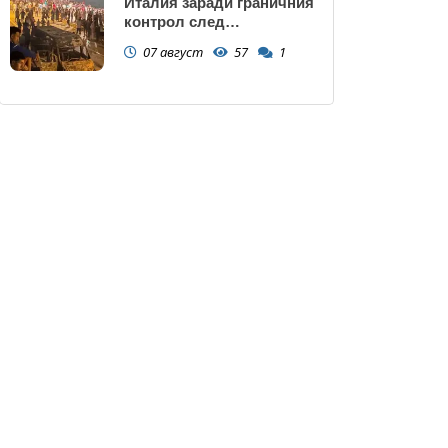
Италия заради граничния
контрол след
нашествието в Сеута
07 август
57
1