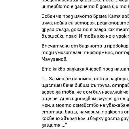
интервюто е заснето в дома ѝ и то к
Освен че през цялото време Катя го
цяла, нейна си история, редакторите
друга сълза, докато я гледа как теа
бършейки прах! И това ако не е урок
Впечатлени от видяното и провокира
този умилителен пърформънс, потър
Мачуганов.
Ето какво разказа Андрей пред наша
“…. За мен бе огромен шок да разбера
щастие) вече бивша съпруга, отправ
адрес за това, че съм бил насилник че
още не. Днес използвам случая да с
мен, а моето семейство на уважаван
стотици бащи, намерили подкрепа о
косвено хвърля кал и върху доста др
защитя….”