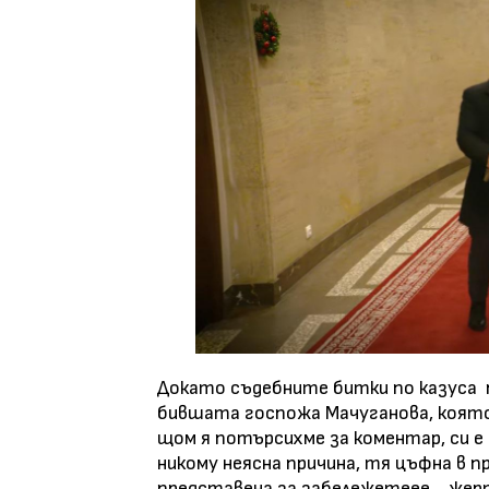
Докато съдебните битки по казуса 
бившата госпожа Мачуганова, която 
щом я потърсихме за коментар, си е 
никому неясна причина, тя цъфна в п
представена за забележетеее… жерт