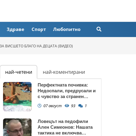
Здраве
Спорт
Любопитно
 ЗА ВИСШЕТО БЛАГО НА ДЕЦАТА (ВИДЕО)
най-четени
най-коментирани
Перфектната почивка:
Недоспали, предрусали и
с чувство за странен
сърбеж
07 август
93
1
Ловецът на педофили
Ален Симеонов: Нашата
тактика не включва