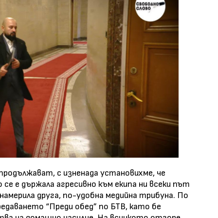
продължават, с изненада установихме, че
се е държала агресивно към екипа ни всеки път
намерила друга, по-удобна медийна трибуна. По
редаването “Преди обед” по БТВ, като бе
ва на домашно насилие. На всичкото отгоре