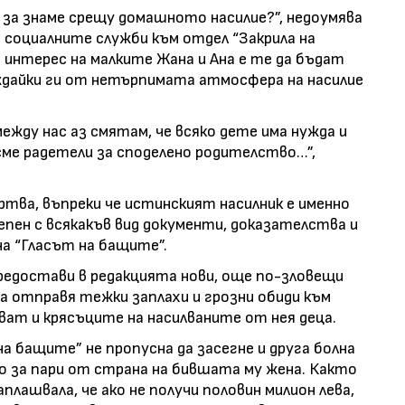
а за знаме срещу домашното насилие?”, недоумява
о социалните служби към отдел “Закрила на
 интерес на малките Жана и Ана е те да бъдат
ждайки ги от нетърпимата атмосфера на насилие
ежду нас аз смятам, че всяко дете има нужда и
сме радетели за споделено родителство…”,
ртва, въпреки че истинският насилник е именно
епен с всякакъв вид документи, доказателства и
а “Гласът на бащите”.
редостави в редакцията нови, още по-зловещи
а отправя тежки заплахи и грозни обиди към
уват и крясъците на насилваните от нея деца.
а бащите” не пропусна да засегне и друга болна
то за пари от страна на бившата му жена. Както
плашвала, че ако не получи половин милион лева,