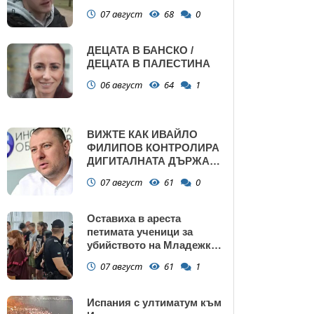
убийства
07 август
68
0
ДЕЦАТА В БАНСКО /
ДЕЦАТА В ПАЛЕСТИНА
06 август
64
1
ВИЖТЕ КАК ИВАЙЛО
ФИЛИПОВ КОНТРОЛИРА
ДИГИТАЛНАТА ДЪРЖАВА
ЗАД ГЪРБА НА
07 август
61
0
ПРАВИТЕЛСТВОТО?
(РАЗСЛЕДВАНЕ)
Оставиха в ареста
петимата ученици за
убийството на Младежкия
хълм: Измъчвали Георги
07 август
61
1
час, гаврили се с него и го
обрали
Испания с ултиматум към