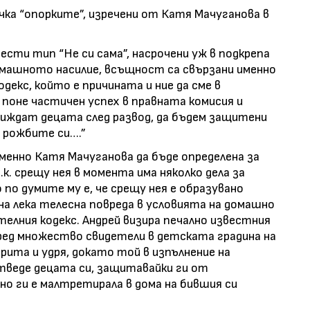
ка “опорките”, изречени от Катя Мачуганова в
сти тип “Не си сама”, насрочени уж в подкрепа
машното насилие, всъщност са свързани именно
декс, който е причината и ние да сме в
 поне частичен успех в правната комисия и
виждат децата след развод, да бъдем защитени
 рожбите си….”
менно Катя Мачуганова да бъде определена за
к. срещу нея в момента има няколко дела за
по думите му е, че срещу нея е образувано
на лека телесна повреда в условията на домашно
телния кодекс. Андрей визира печално известния
пред множество свидетели в детската градина на
рита и удря, докато той в изпълнение на
отведе децата си, защитавайки ги от
ано ги е малтретирала в дома на бившия си