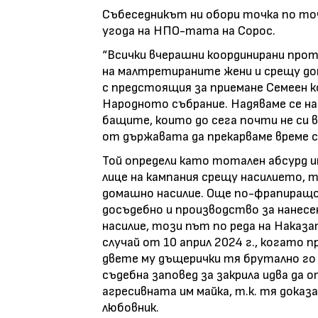
Събеседникът ни обори точка по точ
угода на НПО-тата на Сорос.
“Всички вчерашни координирани проте
на малтретираните жени и срещу до
с предстоящия за приемане Семеен ко
Народното събрание. Надяваме се на
бащите, които до сега почти не си 
от държавата да прекарваме време с
Той определи като тотален абсурд и
лице на кампания срещу насилието, т.
домашно насилие. Още по-фрапиращо 
досъдебно и производство за нанесе
насилие, този път по реда на Наказа
случай от 10 април 2024 г., когато 
двете му дъщерички тя брутално го 
съдебна заповед за закрила идва да 
агресивната им майка, т.к. тя доказ
любовник.