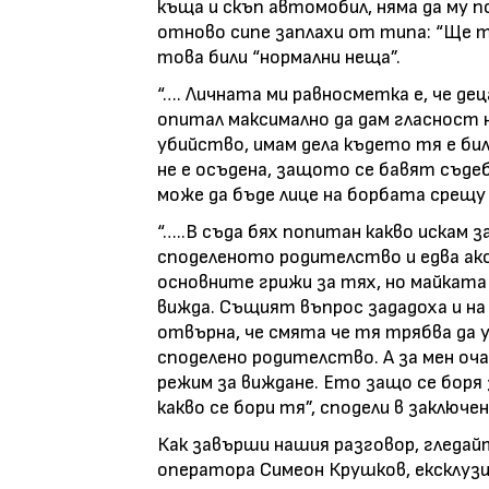
къща и скъп автомобил, няма да му п
отново сипе заплахи от типа: “Ще те
това били “нормални неща”.
“…. Личната ми равносметка е, че де
опитал максимално да дам гласност н
убийство, имам дела където тя е бил
не е осъдена, защото се бавят съде
може да бъде лице на борбата срещ
“…..В съда бях попитан какво искам 
споделеното родителство и едва ако 
основните грижи за тях, но майката
вижда. Същият въпрос зададоха и на
отвърна, че смята че тя трябва да у
споделено родителство. А за мен оча
режим за виждане. Ето защо се боря
какво се бори тя”, сподели в заключен
Как завърши нашия разговор, гледай
оператора Симеон Крушков, ексклузив