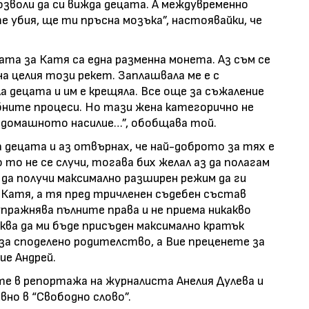
озволи да си вижда децата. А междувременно
 убия, ще ти пръсна мозъка”, настоявайки, че
цата за Катя са една разменна монета. Аз съм се
а целия този рекет. Заплашвала ме е с
а децата и им е крещяла. Все още за съжаление
бните процеси. Но тази жена категорично не
у домашното насилие…”, обобщава той.
за децата и аз отвърнах, че най-доброто за тях е
то не се случи, тогава бих желал аз да полагам
 да получи максимално разширен режим да ги
 Катя, а тя пред тричленен съдебен състав
пражнява пълните права и не приема никакво
ква да ми бъде присъден максимално кратък
 за споделено родителство, а Вие преценете за
ие Андрей.
те в репортажа на журналиста Анелия Дулева и
но в “Свободно слово”.