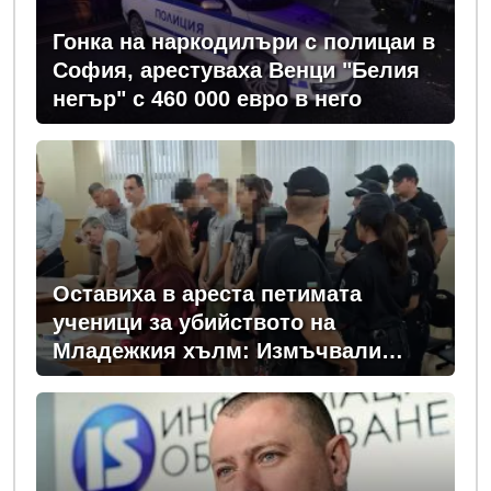
Гонка на наркодилъри с полицаи в
София, арестуваха Венци "Белия
негър" с 460 000 евро в него
Оставиха в ареста петимата
ученици за убийството на
Младежкия хълм: Измъчвали
Георги час, гаврили се с него и го
обрали