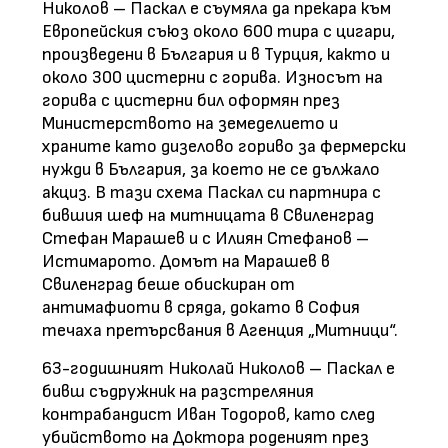
Николов – Паскал е съумяла да прекара към
Европейския съюз около 600 тира с цигари,
произведени в България и в Турция, както и
около 300 цистерни с горива. Износът на
горива с цистерни бил оформян през
Министерството на земеделието и
храните като дизелово гориво за фермерски
нужди в България, за което не се дължало
акциз. В тази схема Паскал си партнира с
бившия шеф на митницата в Свиленград
Стефан Марашев и с Илиян Стефанов –
Истимарото. Домът на Марашев в
Свиленград беше обискиран от
антимафиоти в сряда, докато в София
течаха претърсвания в Агенция „Митници“.
63-годишният Николай Николов – Паскал е
бивш съдружник на разстреляния
контрабандист Иван Тодоров, като след
убийството на Доктора роденият през