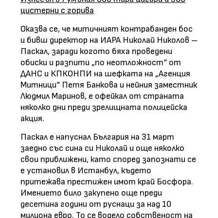
цистерни с горива
Оказва се, че митичният контрабанден бос
и бивш директор на ИАРА Николай Николов –
Паскал, заради когото бяха проведени
обиски и разпити „по неотложност“ от
ДАНС и КПКОНПИ на шефката на „Агенция
Митници“ Петя Банкова и нейния заместник
Людмил Маринов, е офейкал от страната
няколко дни преди зрелищната полицейска
акция.
Паскал е напуснал България на 31 март
заедно със сина си Николай и още няколко
свои приближени, като според запознати се
е установил в Истанбул, където
притежава престижен имот край Босфора.
Имението било закупено още преди
десетина години от руснаци за над 10
милиона евро. То се водело собственост на