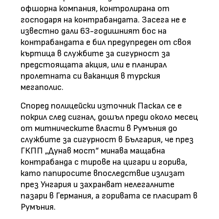
офшорна компания, контролирана от
господаря на контрабандата. Засега не е
известно дали 63-годишният бос на
контрабандата е бил предупреден от своя
къртица в службите за сигурност за
предстоящата акция, или е планирал
пролетната си ваканция в турския
мегаполис.
Според полицейски източник Паскал се е
покрил след сигнал, дошъл преди около месец
от митническите власти в Румъния до
службите за сигурност в България, че през
ГКПП „Дунав мост“ минава мащабна
контрабанда с тирове на цигари и горива,
като папиросите впоследствие излизат
през Унгария и захранват нелегалните
пазари в Германия, а горивата се пласират в
Румъния.