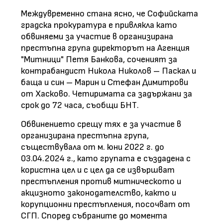
Междувременно стана ясно, че Софийската
градска прокуратура е привлякла като
обвиняеми за участие в организирана
престъпна група директорът на Агенция
"Митници" Петя Банкова, соченият за
контрабандист Никола Николов – Паскал и
баща и син – Марин и Стефан Димитрови
от Хасково. Четиримата са задържани за
срок до 72 часа, съобщи БНТ.
Обвинението срещу тях е за участие в
организирана престъпна група,
съществувала от м. юни 2022 г. до
03.04.2024 г., като групата е създадена с
користна цел и с цел да се извършват
престъпления против митническото и
акцизното законодателство, както и
корупционни престъпления, посочват от
СГП. Според събраните до момента