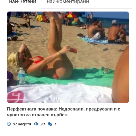
най-четени
най-коментирани
Перфектната почивка: Недоспали, предрусали и с
чувство за странен сърбеж
07 август
90
1