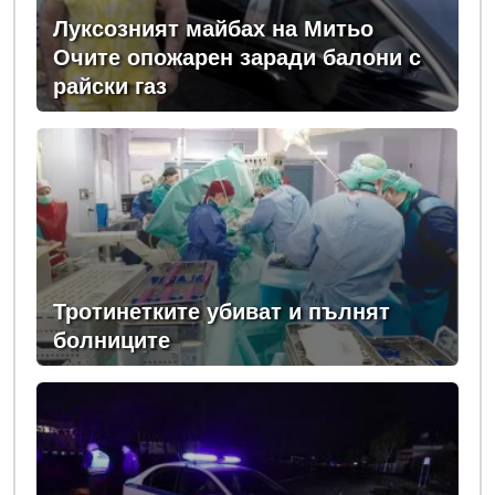
Луксозният майбах на Митьо
Очите опожарен заради балони с
райски газ
Тротинетките убиват и пълнят
болниците