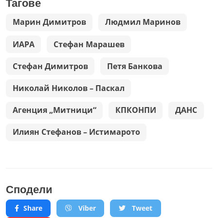
Тагове
Марин Димитров
Людмил Маринов
ИАРА
Стефан Марашев
Стефан Димитров
Петя Банкова
Николай Николов – Паскал
Агенция „Митници“
КПКОНПИ
ДАНС
Илиян Стефанов – Истимарото
Сподели
Share
Viber
Tweet