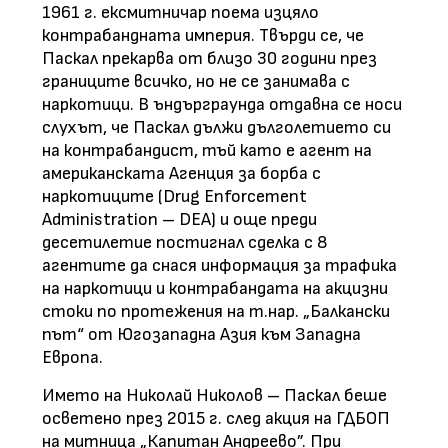
1961 г. ексмитничар поема изцяло
контрабандната империя. Твърди се, че
Паскал прекарва от близо 30 години през
границите всичко, но не се занимава с
наркотици. В ъндърграунда отдавна се носи
слухът, че Паскал дължи дълголетието си
на контрабандист, тъй като е агент на
американската Агенция за борба с
наркотиците (
Drug Enforcement
Administration – DEA
) и още преди
десетилетие постигнал сделка с 8
агентите да снася информация за трафика
на наркотици и контрабандата на акцизни
стоки по протежения на т.нар. „Балкански
път“ от Югозападна Азия към Западна
Европа.
Името на Николай Николов – Паскал беше
осветено през 2015 г. след акция на ГДБОП
на митница „Капитан Андреево”. При