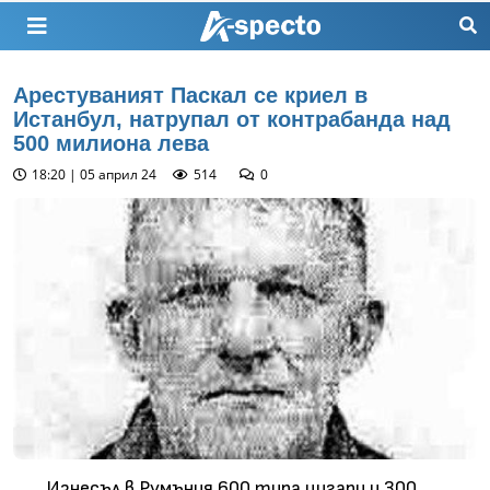
Арестуваният Паскал се криел в
Истанбул, натрупал от контрабанда над
500 милиона лева
18:20 | 05 април 24
514
0
Изнесъл в Румъния 600 тира цигари и 300