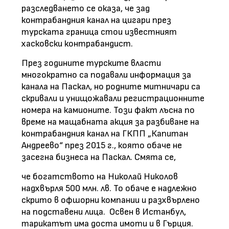
разследването се оказа, че зад
контрабандния канал на цигари през
турската граница стои известният
хасковски контрабандист.
През годините турските власти
многократно са подавали информация за
канала на Паскал, но родните митничари са
скривали и унищожавали регистрационните
номера на камионите. Този факт лъсна по
време на мащабната акция за разбиване на
контрабандния канал на ГКПП „Капитан
Андреево“ през 2015 г., която обаче не
засегна бизнеса на Паскал. Смята се,
че богатството на Николай Николов
надхвърля 500 млн. лв. То обаче е надлежно
скрито в офшорни компании и разхвърлено
на подставени лица.
Освен в Истанбул,
тарикатът има доста имоти и в Гърция.