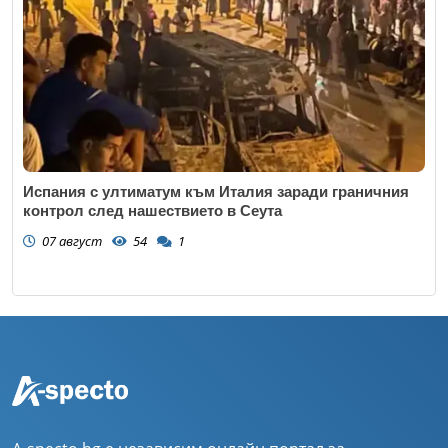
Испания с ултиматум към Италия заради граничния
контрол след нашествието в Сеута
07 август
54
1