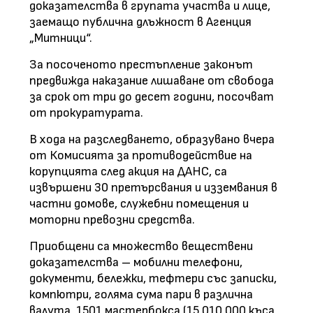
доказателства в групата участва и лице,
заемащо публична длъжност в Агенция
„Митници“.
За посоченото престъпление законът
предвижда наказание лишаване от свобода
за срок от три до десет години, посочват
от прокуратурата.
В хода на разследването, образувано вчера
от Комисията за противодействие на
корупцията след акция на ДАНС, са
извършени 30 претърсвания и изземвания в
частни домове, служебни помещения и
моторни превозни средства.
Приобщени са множество веществени
доказателства – мобилни телефони,
документи, бележки, тефтери със записки,
компютри, голяма сума пари в различна
валута, 1501 мастербокса (15 010 000 къса