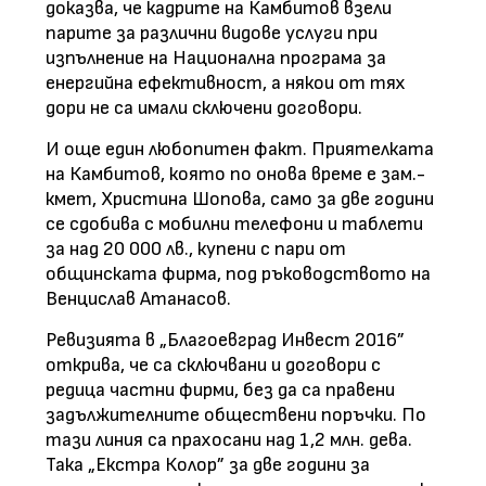
доказва, че кадрите на Камбитов взели
парите за различни видове услуги при
изпълнение на Национална програма за
енергийна ефективност, а някои от тях
дори не са имали сключени договори.
И още един любопитен факт. Приятелката
на Камбитов, която по онова време е зам.-
кмет, Христина Шопова, само за две години
се сдобива с мобилни телефони и таблети
за над 20 000 лв., купени с пари от
общинската фирма, под ръководството на
Венцислав Атанасов.
Ревизията в „Благоевград Инвест 2016”
открива, че са сключвани и договори с
редица частни фирми, без да са правени
задължителните обществени поръчки. По
тази линия са прахосани над 1,2 млн. дева.
Така „Екстра Колор” за две години за