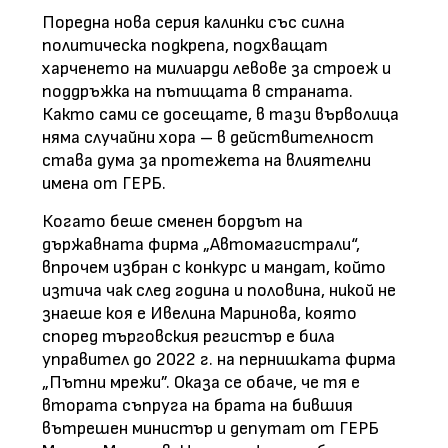
Поредна нова серия калинки със силна
политическа подкрепа, подхващат
харченето на милиарди левове за строеж и
поддръжка на пътищата в страната.
Както сами се досещате, в тази върволица
няма случайни хора – в действителност
става дума за протежета на влиятелни
имена от ГЕРБ.
Когато беше сменен бордът на
държавната фирма „Автомагистрали“,
впрочем избран с конкурс и мандат, който
изтича чак след година и половина, никой не
знаеше коя е Ивелина Маринова, която
според търговския регистър е била
управител до 2022 г. на пернишката фирма
„Пътни мрежи”. Оказа се обаче, че тя е
втората съпруга на брата на бившия
вътрешен министър и депутат от ГЕРБ