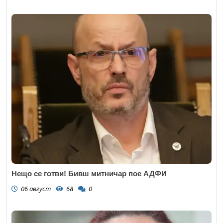
Нещо се готви! Бивш митничар пое АДФИ
06 август
68
0