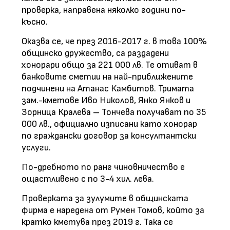
проверка, направена няколко години по-
късно.
Оказва се, че през 2016-2017 г. в това 100
%
общинско дружество, са раздадени
хонорари общо за 221 000 лв. Те отиват в
банковите смет
u
и на най-приближените
подчинени на Атанас Камбитов. Тримата
зам.-кметове Иво Николов, Янко Янков и
Зорница Кралева – Тончева получават по 35
000 лв., официално изписани като хонорар
по граждански договор за консултантски
услуги.
По-дребното по ранг чиновничество е
ощастливено с по 3-4 хил. лева.
Проверката за зулумите в общинската
фирма е наредена от Румен Томов, който за
кратко кметува през 2019 г. Така се