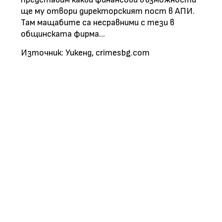
ще му отвори директорският пост в АПИ.
Там мащабите са несравними с тези в
общинската фирма...
Източник: Уикенд, crimesbg.com