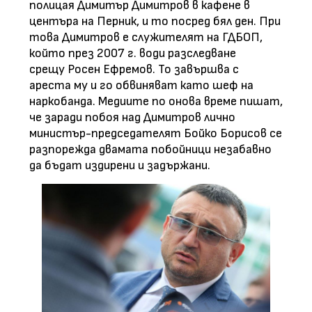
полицая Димитър Димитров в кафене в
центъра на Перник, и то посред бял ден. При
това Димитров е служителят на ГДБОП,
който през 2007 г. води разследване
срещу Росен Ефремов. То завършва с
ареста му и го обвиняват като шеф на
наркобанда. Медиите по онова време пишат,
че заради побоя над Димитров лично
министър-председателят Бойко Борисов се
разпорежда двамата побойници незабавно
да бъдат издирени и задържани.