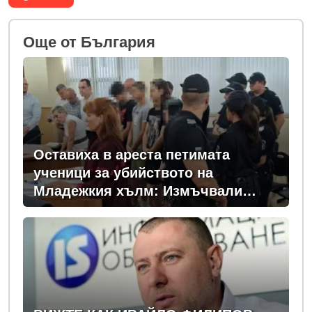
Oще от България
Оставиха в ареста петимата
ученици за убийството на
Младежкия хълм: Измъчвали
Георги час, гаврили се с него и го
обрали