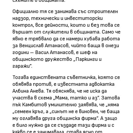
схемите в общината.
Официално тя се занимава със строителен
надзор, технически и инвеститорски
контрол, все дейности, които и без това се
вършат от служители в общината. Само че
явно е трябвало да се намери хубава работа
за Венцислав Атанасов, чийто баща в онези
години – Васил Атанасов, е шеф на
общинското дружество „Паркинги и
гаражи”.
Тогава единствената съветничка, която се
обявява против, е известната адвокатка
Албина Анева. Тя обяснява, че не иска да
участва в схема „Мама, татко и аз”. Затова
пък Камбитов умилително заявява, че „няма
„семеен кръг, а „синът не е виновен, че баща
му оглавява друга общинска фирма”. А защо
е било нужно да се създаде тази фирма и с
какво се е занимавала, става ясно от