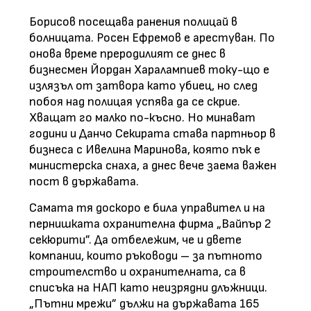
Борисов посещава ранения полицай в
болницата. Росен Ефремов е арестуван. По
онова време преродилият се днес в
бизнесмен Йордан Харалампиев току-що е
излязъл от затвора като убиец, но след
побоя над полицая успява да се скрие.
Хващат го малко по-късно. Но минават
години и Данчо Секирата става партньор в
бизнеса с Ивелина Маринова, която пък е
министерска снаха, а днес вече заема важен
пост в държавата.
Самата тя доскоро е била управител и на
пернишката охранителна фирма „Вайпър 2
секюрити”. Да отбележим, че и двете
компании, които ръководи – за пътното
строителство и охранителната, са в
списъка на НАП като неизрядни длъжници.
„Пътни мрежи” дължи на държавата 165