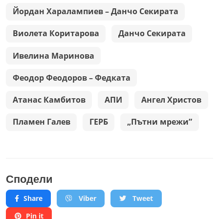
Йордан Харалампиев – Данчо Секирата
Виолета Коритарова
Данчо Секирата
Ивелина Маринова
Феодор Феодоров – Федката
Атанас Камбитов
АПИ
Ангел Христов
Пламен Галев
ГЕРБ
„Пътни мрежи”
Сподели
Share
Viber
Tweet
Pin it