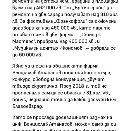
ремонти на детски ясли, градини и площадки
взема над 462 000 лв. От „Ърбън грийн” за
ремонт на две сгради получават над 310 хил.
лв. За фестивала „Франкофоли" са сключени
договори за над 460 000 лв., като парите
отиват само в две фирми – „Стейдж
Мастерс", прибрали над 400 000 лв., и
„Музикален център Икономов” – добрали се
до 60 000 лв.
Явно за шефа на общинската фирма
Венцислав Атанасов понятия като търг,
конкурс, свободна конкуренция, звучат
твърде екзотично. През 2018 г. той не
пропуснал и сам да се облажи с 31 хил. лв.,
бонус, незнайно точно за какви заслуги към
Благоевград.
Като се проследи досегашният размах на
инж. Венцислав Атанасов, можем само да си
представим какви финансови възможности