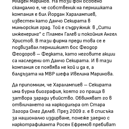
Младен Маринов. На този фон особено
скандално е, че собственик на пернишката
компания е бил Йордан Харалампиев,
известен като Данчо Секирата в
миньорския град. Той е съдружник
в „Сити
инженеринг” с Пламен Галев и покойния Ангел
Христов. В тази фирма преди това се е
подвизавал пернишкият бос Феодор
Феодоров – Федката, като неговите акции
са наследени от Данчо Секирата. И в тази
компания се появява не кой и да е, а
балдъзата на МВР шефа Ивелина Маринова.
Да припомним, че Харалампиев – Секирата
има бурна биография, която го праща в
затвора заради убийство. Обвиняват го в
отвличането на наркодилъра от Стара
Загора Олег Делев. През 2009 г. е в списъка
за национално издирване, понеже заедно с
наркотрафиканта Росен Ефремов пребиват