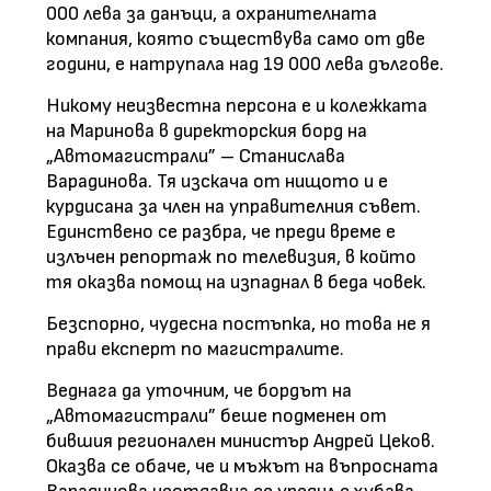
000 лева за данъци, а охранителната
компания, която съществува само от две
години, е натрупала над 19 000 лева дългове.
Никому неизвестна персона е и колежката
на Маринова в директорския борд на
„Автомагистрали” – Станислава
Варадинова. Тя изскача от нищото и е
курдисана за член на управителния съвет.
Единствено се разбра, че преди време е
излъчен репортаж по телевизия, в който
тя оказва помощ на изпаднал в беда човек.
Безспорно, чудесна постъпка, но това не я
прави експерт по магистралите.
Веднага да уточним, че бордът на
„Автомагистрали” беше подменен от
бившия регионален министър Андрей Цеков.
Оказва се обаче, че и мъжът на въпросната