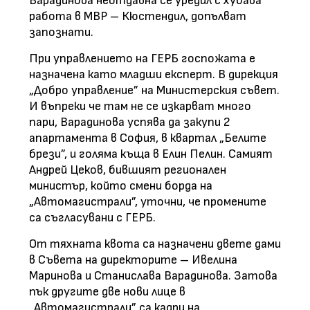
Варадинова неотдавна се уредил с хубава
работа в МВР – Кюстендил, допълват
запознати.
При управлението на ГЕРБ госпожата е
назначена като младши експерт. В дирекция
„Добро управление” на Министерския съвет.
И въпреки че там не се изкарват много
пари, Варадинова успява да закупи 2
апартамента в София, в квартал „Белите
брези”, и голяма къща в Елин Пелин. Самият
Андрей Цеков, бившият регионален
министър, който смени борда на
„Автомагистрали”, уточни, че промените
са съгласувани с ГЕРБ.
От тяхната квота са назначени двете дами
в Съвета на директорите – Ивелина
Маринова и Станислава Варадинова. Затова
пък другите две нови лице в
„Автомагистрали” са кадри на