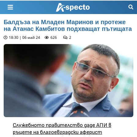
Балдъза на Младен Маринов и протеже
на Атанас Камбитов подхващат пътищата
18:30 | 06 май 24
626
2
Служебното правителство даде АПИ в
ръцете на благоевградски аферист