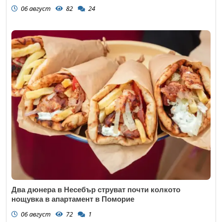
06 август
82
24
Откажи
Два дюнера в Несебър струват почти колкото
нощувка в апартамент в Поморие
06 август
72
1