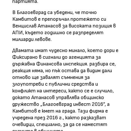
партията.
В Благоевград са убедени, че точно
Камбитов е препоръчал протежето си
Венцислав Атанасов за високата позиция в
АПИ, където годишно се разпределят
милиарди левове.
Двамата имат чудесно минало, което дори е
Фиксирано в сигнали до агенцията за
държавна Финансова инспекция. разбира се,
реакция няма, но пък остава да видим дали
отново ще завалят съмнения за
злоупотреби с публични средства и
конфликт на интереси, както се е случило,
докато Атанасов управлява общинско
дружество „Благоевград инвест 2016”, а
Камбитов е кмет на града. Тази фирма е
учредена през 2016 г., както разказват
очевидци, специално, за да се наместят