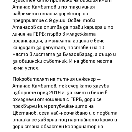
известен като протеже на бившия кмет
Атанас Камбитов и по тази линия
навремето станал директор на
предприятие с 9 души. Освен това
Атанасов се опитва да прави кариера и по
линия на ГЕРБ: първо в младежката
организация, а миналата година е вече
кандидат за депутат, поставен на 10
място в листата за Благоевград, а също и
за общински съветник. И на двете места
няма успех.
Покровителят на пътния инженер –
Атанас Камбитов, пък след като загуби
изборите през 2019 г. за кмет и беше в
охладнели отношения с ГЕРБ, дори се
прехвърли към републиканците на
Цветанов, сега най-неочаквано и с подвита
опашка се завърна под партийното крило и
дори стана областен координатор на