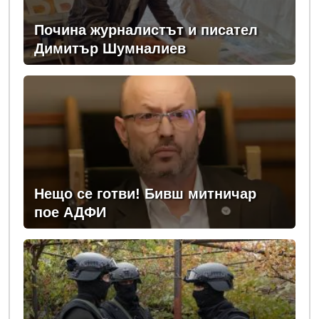
Почина журналистът и писател
Димитър Шумналиев
Нещо се готви! Бивш митничар
пое АДФИ