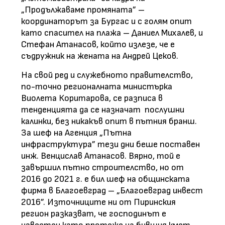
„Продължаваме промяната” –
координаторът за Бургас и с голям опит
като спасител на плажа – Даниел Михалев, и
Стефан Атанасов, който излезе, че е
съдружник на жената на Андрей Цеков.
На свой ред и служебното правителство,
по-точно регионалната министърка
Виолета Коритарова, се разписа в
тенденцията да се назначат
послушни
калинки, без никакъв опит в пътния бранш.
За шеф на Агенция „Пътна
инфраструктура” тези дни беше поставен
инж. Венцислав Атанасов. Вярно, той е
завършил пътно строителство, но от
2016 до 2021 г. е бил шеф на общинската
фирма в Благоевград – „Благоевград инвест
2016”. Източниците ни от Пиринския
регион разказват, че господинът е