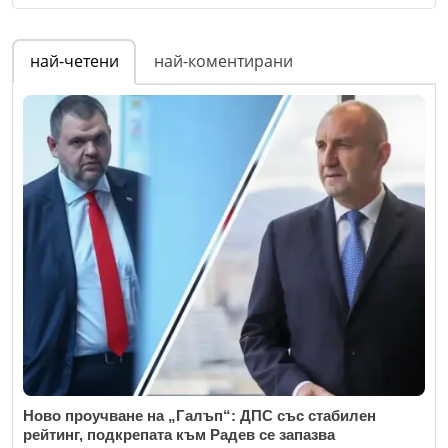
Email
Име
*
най-четени
най-коментирани
Коментар
*
Email
Коментар
*
Откажи
Ново проучване на „Галъп“: ДПС със стабилен
рейтинг, подкрепата към Радев се запазва