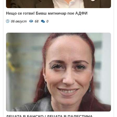
Нещо се готви! Бивш митничар пое АДФИ
06 август
68
0
ДЕЦАТА В БАНСКО / ДЕЦАТА В ПАЛЕСТИНА