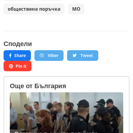
обществена поръчка
МО
Сподели
Share
Viber
Tweet
Pin it
Oще от България