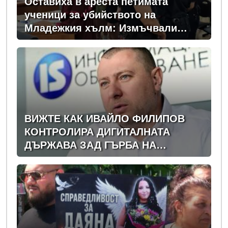
Оставиха в ареста петимата
ученици за убийството на
Младежкия хълм: Измъчвали
Георги час, гаврили се с него и го
обрали
ВИЖТЕ КАК ИВАЙЛО ФИЛИПОВ
КОНТРОЛИРА ДИГИТАЛНАТА
ДЪРЖАВА ЗАД ГЪРБА НА
ПРАВИТЕЛСТВОТО?
(РАЗСЛЕДВАНЕ)