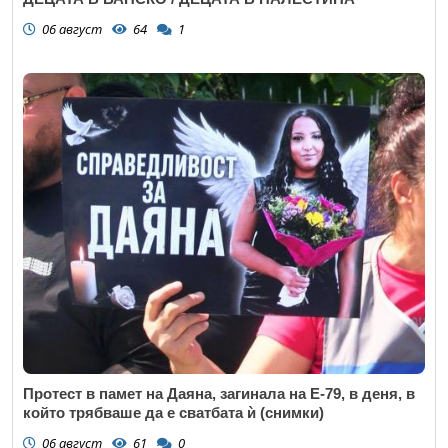
06 август
64
1
Протест в памет на Даяна, загинала на Е-79, в деня, в
който трябваше да е сватбата ѝ (снимки)
06 август
61
0