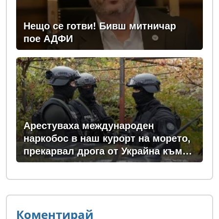
Нещо се готви! Бивш митничар
пое АДФИ
Арестуваха международен
наркобос в наш курорт на морето,
прекарвал дрога от Украйна към
ЕС
Коментирай