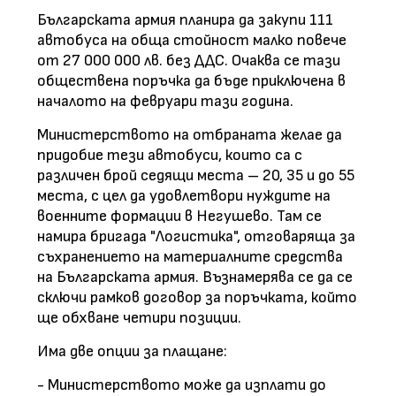
Българската армия планира да закупи 111
автобуса на обща стойност малко повече
от 27 000 000 лв. без ДДС. Очаква се тази
обществена поръчка да бъде приключена в
началото на февруари тази година.
Министерството на отбраната желае да
придобие тези автобуси, които са с
различен брой седящи места – 20, 35 и до 55
места, с цел да удовлетвори нуждите на
военните формации в Негушево. Там се
намира бригада "Логистика", отговаряща за
съхранението на материалните средства
на Българската армия. Възнамерява се да се
сключи рамков договор за поръчката, който
ще обхване четири позиции.
Има две опции за плащане:
- Министерството може да изплати до