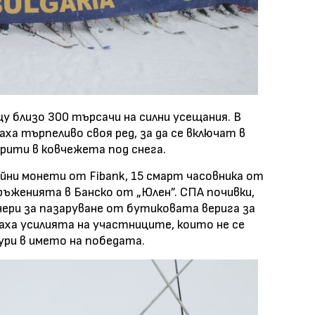
у близо 300 търсачи на силни усещания. В
ха търпеливо своя ред, за да се включат в
крити в ковчежета под снега.
ейни монети от Fibank, 15 смарт часовника от
оръженията в Банско от „Юлен”. СПА почивки,
учери за пазаруване от бутиковата верига за
аха усилията на участниците, които не се
ри в името на победата.