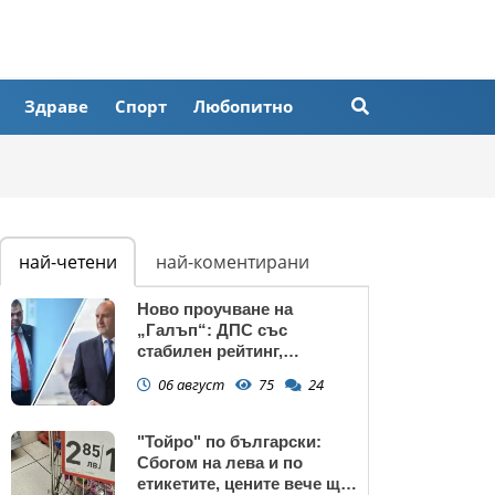
Здраве
Спорт
Любопитно
най-четени
най-коментирани
Ново проучване на
„Галъп“: ДПС със
стабилен рейтинг,
подкрепата към Радев се
06 август
75
24
запазва
"Тойро" по български:
Сбогом на лева и по
етикетите, цените вече ще