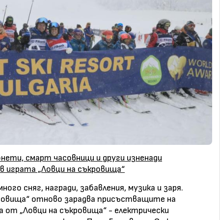
нети, смарт часовници и други изненади
 в играта „Ловци на съкровища“
ного сняг, награди, забавления, музика и заря.
ровища“ отново зарадва присъстващите на
а от „Ловци на съкровища“ - електрически