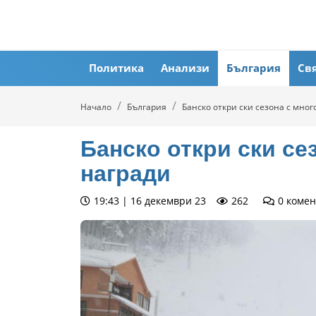
Политика
Анализи
България
Св
Начало
България
Банско откри ски сезона с мног
Банско откри ски сез
награди
19:43 | 16 декември 23
262
0
комен