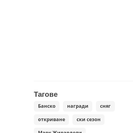
Тагове
Банско
награди
сняг
откриване
ски сезон
Марк Жирардели