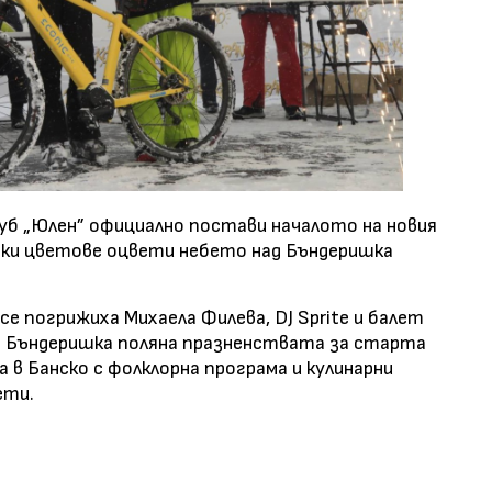
луб „Юлен” официално постави началото на новия
 ярки цветове оцвети небето над Бъндеришка
е погрижиха Михаела Филева, DJ Sprite и балет
на Бъндеришка поляна празненствата за старта
а в Банско с фолклорна програма и кулинарни
ети.