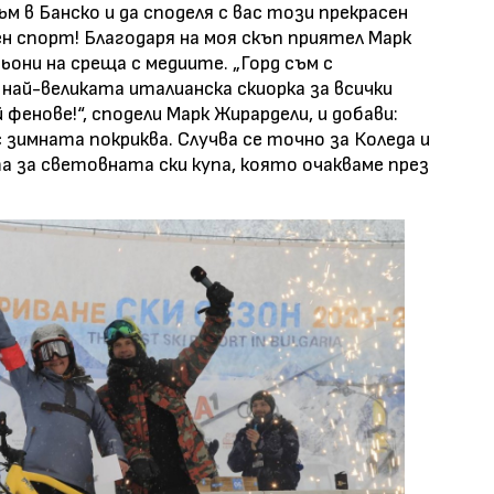
м в Банско и да споделя с вас този прекрасен
н спорт! Благодаря на моя скъп приятел Марк
ьони на среща с медиите. „Горд съм с
най-великата италианска скиорка за всички
 фенове!“, сподели Марк Жирардели, и добави:
 зимната покриква. Случва се точно за Коледа и
 за световната ски купа, която очакваме през