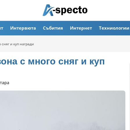
ят
Интервюта
Събития
Интернет
Техниологии
о сняг и куп награди
она с много сняг и куп
тара