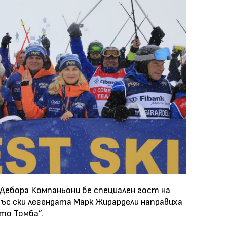
Дебора Компаньони бе специален гост на
със ски легендата Марк Жирардели направиха
то Томба”.