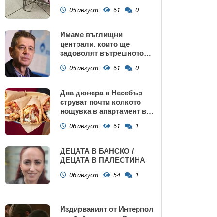
са само в евро
05 август
61
0
Имаме въглищни
централи, които ще
задоволят вътрешното
потребление на ток
05 август
61
0
Два дюнера в Несебър
струват почти колкото
нощувка в апартамент в
Поморие
06 август
61
1
ДЕЦАТА В БАНСКО /
ДЕЦАТА В ПАЛЕСТИНА
06 август
54
1
Издирваният от Интерпол