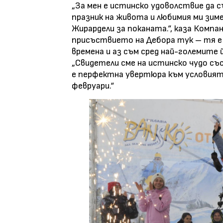
„За мен е истинско удоволствие да съ
празник на живота и любимия ми зиме
Жирардели за поканата.“, каза Компан
присъствието на Дебора тук – тя е 
времена и аз съм сред най-големите й
„Свидетели сме на истинско чудо със
е перфектна увертюра към условията
февруари.“