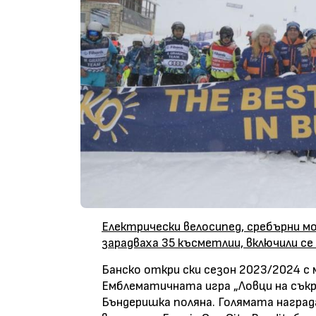
Eлектрически велосипед, сребърни мо
зарадваха 35 късметлии, включили се
Банско откри ски сезон 2023/2024 с м
Емблематичната игра „Ловци на сък
Бъндеришка поляна. Голямата наград