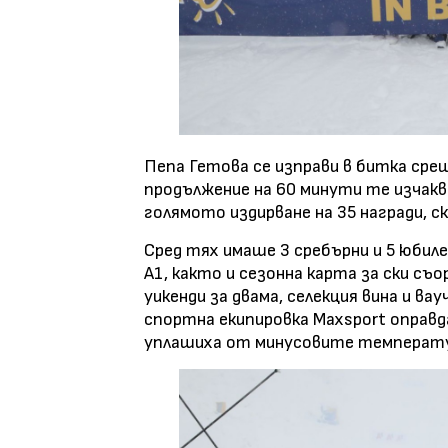
Пепа Гетова се изправи в битка срещ
продължение на 60 минути те изчаква
голямото издирване на 35 награди, с
Сред тях имаше 3 сребърни и 5 юбил
А1, както и сезонна карта за ски съ
уикенди за двама, селекция вина и ва
спортна екипировка Maxsport оправд
уплашиха от минусовите температу