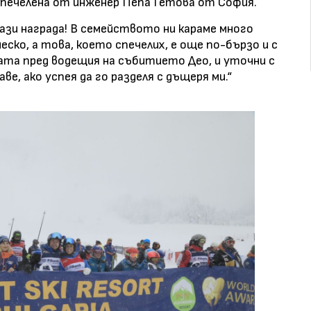
е спечелена от инженер Пепа Гетова от София.
ази награда! В семейството ни караме много
еско, а това, което спечелих, е още по-бързо и с
ката пред водещия на събитието Део, и уточни с
ве, ако успея да го разделя с дъщеря ми.“