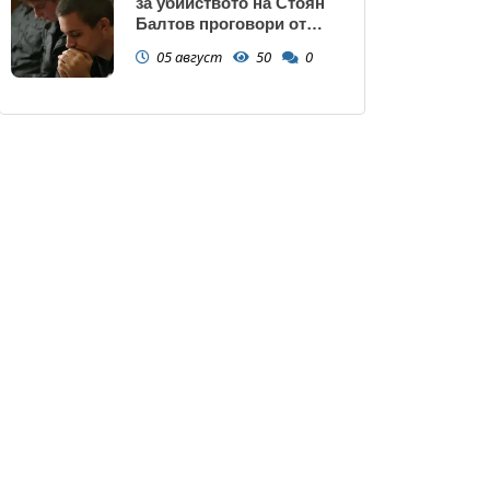
за убийството на Стоян
Балтов проговори от
Южна Африка
05 август
50
0