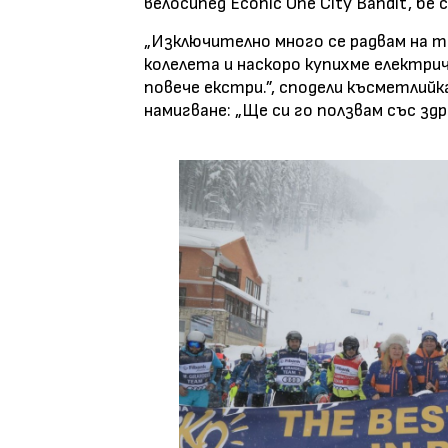
велосипед Econic One City Bandit, б
„Изключително много се радвам на т
колелета и наскоро купихме електрич
повече екстри.”, сподели късметлий
намигване: „Ще си го ползвам със здра