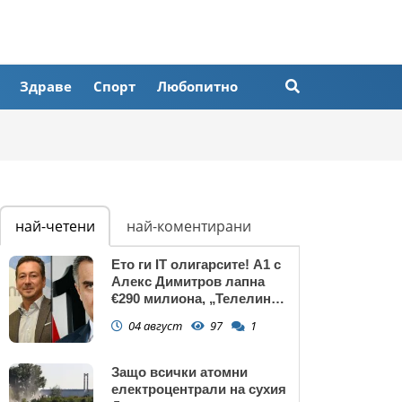
Здраве
Спорт
Любопитно
най-четени
най-коментирани
Ето ги IT олигарсите! А1 с
Алекс Димитров лапна
€290 милиона, „Телелинк”
на Любомир Минчев – 440
04 август
97
1
млн. евро БЕЗ
КОНКУРЕНЦИЯ
Защо всички атомни
електроцентрали на сухия