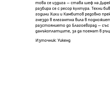
това се издига – става шеф на Дирек
разбира се с ресор култура. Техни би
години Хихи и Камбитов редовно прек
гнездо в елегантна вила в подножие
разстоянието до Благоевград – със 
данъкоплатците, за да поемат в ръц
Източник: Уикенд