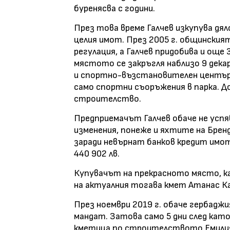
буренясва с години.
През това време Галчев изкупува дял
целия имот. През 2005 г. общинския
регулация, а Галчев придобива и още 
мястото се закръгля наблизо 9 декар
и спортно-възстановителен център.
само спортни съоръжения в парка. Д
строителство.
Предприемачът Галчев обаче не успя
изменения, понеже и яхтите на Бренд
заради невърнат банков кредит имот
440 902 лв.
Купувачът на прекрасното място, к
на актуалния тогава кмет Атанас К
През ноември 2019 г. обаче гербаджи
мандат. Затова само 5 дни след като
кметица по строителството Емилия 