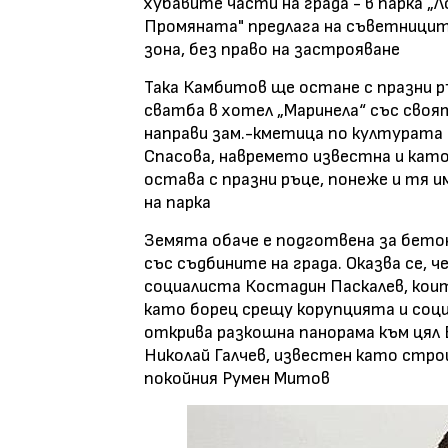
хубавите части на града - в парка „
Промяната" предлага на съветницит
зона, без право на застрояване
Така Камбитов ще остане с празни р
сватба в хотел „Маринела“ със своя
направи зам.-кметица по културата 
Спасова, навремето известна и кат
остава с празни ръце, понеже и тя 
на парка
Земята обаче е подготвена за бетон
със съдбините на града. Оказва се, 
социалиста Костадин Паскалев, коит
като борец срещу корупцията и соци
открива разкошна панорама към цял 
Николай Галчев, известен като строи
покойния Румен Митов