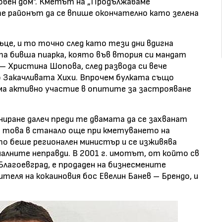
Ловен дом". Кметът на „Продължаваме
е районът да се впише окончателно като зелена
ъце, и то точно след като тези дни вдигна
та бивша пиарка, която във втория си мандат
– Христина Шопова, след развода си вече
о Закачливата Хихи. Впрочем булката също
има активно участие в опитите за застрояване
иране далеч преди те двамата да се захванат
че това в станало още при кметуването на
о беше регионален министър и се изживява
алните неправди. В 2001 г. имотът, от който св
Благоевград, е продаден на бизнесмените
теля на кокаиновия бос Евелин Банев – Брендо, и