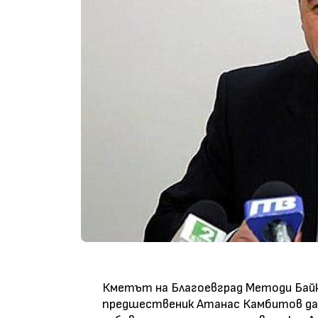
Кметът на Благоевград Методи Байк
предшественик Атанас Камбитов да 