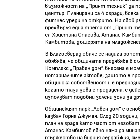
възможност на „Принт техник“ да п
център. Планирани са 4 сгради, всяка
фитнес уреди на открито. На свой 
прехвърля една трета от „Принт тех
са Христина Спасова, Атанас Камбито
Камбитова, дъщерята на младожене
В Благоевград обаче се надига ропо
обявява, че общината предявява в с
Комплекс „Правен дом“. внесена е мо
нотариалните актове, защото е про
общинска собственост и е предназн
когато тази зова е продадена, е де
използват подобни зелени зони за др
Общинският парк „Ловен дом“ е основ
казвал Горна Джумая. След 20 години,
план на града като част от неговат
Атанас Камбитов явно няма да минат
тържество на видния гердабжия, км