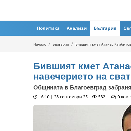
Политика
Анализи
България
Св
Начало
България
Бившият кмет Атанас Камбитов
Бившият кмет Атана
навечерието на сват
Общината в Благоевград забраня
16:10 | 28 септември 25
532
0
коме