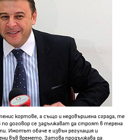
тенис кортове, а също и недовършена сграда, те
в по договор се задължават да строят в терена
ти. Имотът обаче е извън регулация и
ени във времето. Затова продължава да