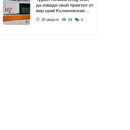
да извади свой приятел от
вир край Къпиновския
манастир
05 август
54
0