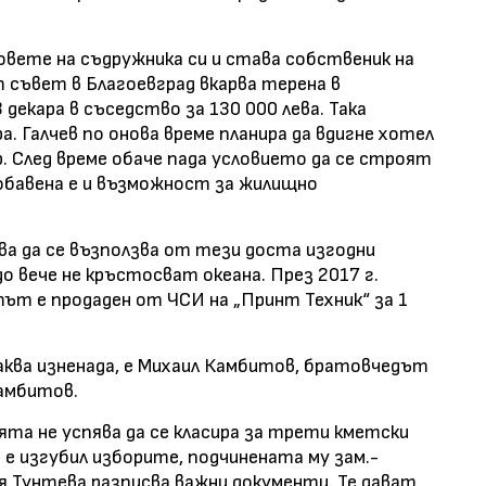
овете на съдружника си и става собственик на
т съвет в Благоевград вкарва терена в
3 декара в съседство за 130 000 лева. Така
а. Галчев по онова време планира да вдигне хотел
 След време обаче пада условието да се строят
обавена е и възможност за жилищно
ва да се възползва от тези доста изгодни
о вече не кръстосват океана. През 2017 г.
ът е продаден от ЧСИ на „Принт Техник“ за 1
аква изненада, е Михаил Камбитов, братовчедът
амбитов.
ята не успява да се класира за трети кметски
 е изгубил изборите, подчинената му зам.-
Тунтева разписва важни документи. Те дават