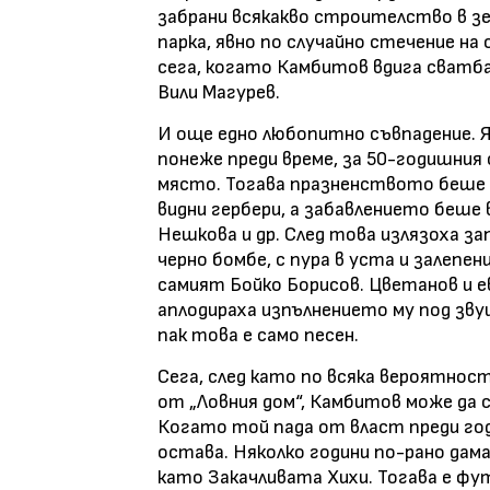
забрани всякакво строителство в зел
парка, явно по случайно стечение н
сега, когато Камбитов вдига сватба
Вили Магурев.
И още едно любопитно съвпадение. 
понеже преди време, за 50-годишни
място. Тогава празненството беше 
видни гербери, а забавлението беше 
Нешкова и др. След това излязоха з
черно бомбе, с пура в уста и залепен
самият Бойко Борисов. Цветанов и 
аплодираха изпълнението му под звуц
пак това е само песен.
Сега, след като по всяка вероятно
от „Ловния дом“, Камбитов може да 
Когато той пада от власт преди год
остава. Няколко години по-рано дам
като Закачливата Хихи. Тогава е фут