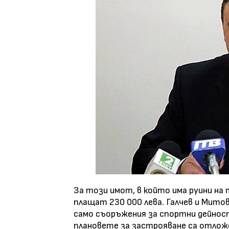
За този имот, в който има руини на 
плащат 230 000 лева. Галчев и Мито
само съоръжения за спортни дейнос
плановете за застрояване са отлож