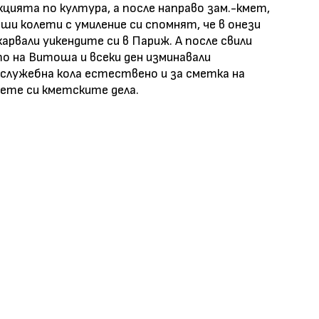
цията по култура, а после направо зам.-кмет,
вши колети с умиление си спомнят, че в онези
арвали уикендите си в Париж. А после свили
то на Витоша и всеки ден изминавали
служебна кола естествено и за сметка на
ете си кметските дела.