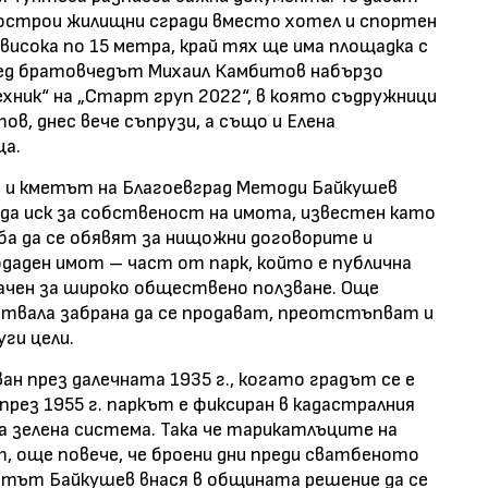
острои жилищни сгради вместо хотел и спортен
 висока по 15 метра, край тях ще има площадка с
ред братовчедът Михаил Камбитов набързо
ник“ на „Старт груп 2022“, в която съдружници
в, днес вече съпрузи, а също и Елена
ца.
т и кметът на Благоевград Методи Байкушев
ъда иск за собственост на имота, известен като
лба да се обявят за нищожни договорите и
даден имот – част от парк, който е публична
ачен за широко обществено ползване. Още
йствала забрана да се продават, преотстъпват и
уги цели.
ан през далечната 1935 г., когато градът се е
 през 1955 г. паркът е фиксиран в кадастралния
а зелена система. Така че тарикатлъците на
, още повече, че броени дни преди сватбеното
етът Байкушев внася в общината решение да се