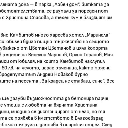
ената зона – в парка „Ловен дом“. битката за
а обстоятелствата, се разпали за пореден път
 с Христина Спасова, а техен кум е близкият им
Явно Камбитов много харесва хотел „Маринела“
я си юбилей вдига пищно тържество на същото
уважено от Цветан Цветанов и цяла кохорта
в ръцете на Веселин Маринов, Орлин Горанов, Мая
аписи от юбилея, на които Камбитов нахлупил
и 50 лв. на челото, играе ръченица, както поясни
евродепутатът Андрей Новаков бурно
ите на песента „За крадец не ставаш, сине“. Все
ст ще загуби възможността да бетонира парче
се утеши с любовта на вярната Христина.
ини, мнозина се дистанцират от него, но тя
ата се появява в кметството в Благоевград
болна съпруга и започва в пиарския отдел. След