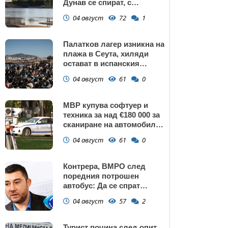
Дунав се спират, с
изключение АЕЦ
04 август
72
1
"Козлодуй"?
Палатков лагер изникна на
плажа в Сеута, хиляди
остават в испанския
ексклав (снимки)
04 август
61
0
МВР купува софтуер и
техника за над €180 000 за
сканиране на автомобили
и VIN номера
04 август
61
0
Контрера, ВМРО след
поредния потрошен
автобус: Да се спрат
линиите през циганските
04 август
57
2
махали и гета в София!
Турист почина след опит