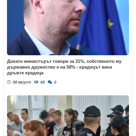
Докато министърът говори за 31%, собственото му
държавно дружество е на 58% - крадецът вика
дръжте крадеца
08 август
68
0