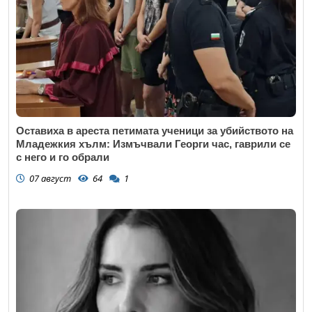
Оставиха в ареста петимата ученици за убийството на
Младежкия хълм: Измъчвали Георги час, гаврили се
с него и го обрали
07 август
64
1