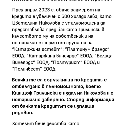
През април 2023 г. обаче размерът на
кредита е увеличен с 600 хиляди лева, като
Цветелина Николова е упълномощена да
представлява пред банката Трилински в
качеството му на собственик и на
останалите фирми от групата на
“Катаржина естейт”: “Платинум брандс”
ЕООД, “Катаржина винеярдс” ЕООД, “Белица
Винеярдс” ЕООД, “Полтурист” ЕООД и
“Полинвест” ЕООД.
Всички те са съдлъжници по кредита, е
отбелязано в пълномощното, което
Кшищоф Трилински е издал на Николова и е
нотариално заверено. Според информация
от банката кредитът се изплаща
редовно.
Хотелът вече действа като