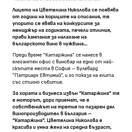
Лицето на Цветелина Николова се появява
от години на кориците на списания, тя
упорито се явява на конкурсите за
мениджър на годината, печели отличия,
прави кампания за налагане на
българското вино в чужбина…
Преди време “Катаржина” се нанесе в
елегантен офис с винобар на едно от най-
скъпите места в София – булевард
“Патриарх Евтимий”, и го показа на елита
със стилно събитие.
За хората и бизнеса извън “Катаржина” тя
е моторът, дори приемат, че е
собственикът на третия по пазарен дял
винопроизводител в България –
“Катаржина”. Цветелина Николова е
красива и умна жена на средна възраст,