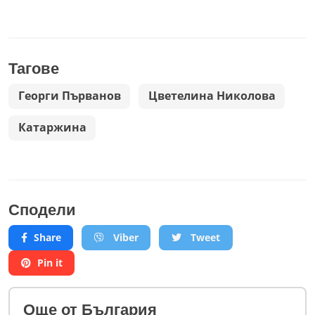
Тагове
Георги Първанов
Цветелина Николова
Катаржина
Сподели
Share
Viber
Tweet
Pin it
Oще от България