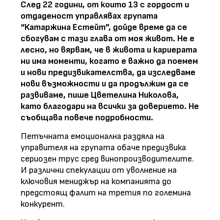
След 22 години, от които 13 с гордост и
отдаденост управлявах групата
“Катаржина Естейт”, дойде време да се
сбогувам с тази глава от моя живот. Не е
лесно, но вярвам, че в живота и кариерата
ни има моменти, когато е важно да поемем
и нови предизвикателства, да изследваме
нови възможности и да продължим да се
развиваме, пише Цветелина Николова,
като благодари на всички за доверието. Не
съобщава повече подробности.
Петъчната емоционална раздяла на
управителя на групата обаче предизвика
сериозен трус сред винопроизводителите.
И различни спекулации от уволнение на
ключовия мениджър на компанията до
предстоящ фалит на третия по големина
конкурент.