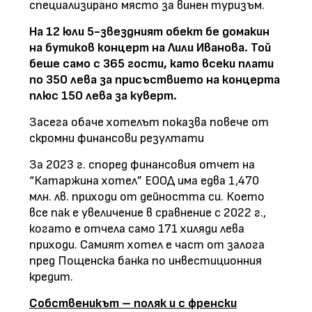
специализирано място за винен туризъм.
На 12 юли 5-звездният обект бе домакин
на бутиков концерт на Лили Иванова. Той
беше само с 365 гости, като всеки плати
по 350 лева за присъствието на концерта
плюс 150 лева за куверт.
Засега обаче хотелът показва повече от
скромни финансови резултати
За 2023 г. според финансовия отчет на
“Катаржина хотел” ЕООД има едва 1,470
млн. лв. приходи от дейността си. Което
все пак е увеличение в сравнение с 2022 г.,
когато е отчела само 171 хиляди лева
приходи. Самият хотел е част от залога
пред Пощенска банка по инвестиционния
кредит.
Собственикът – поляк и с френски