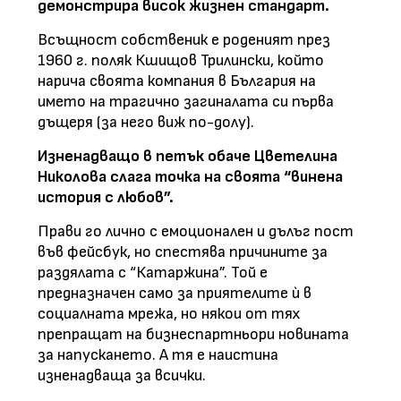
демонстрира висок жизнен стандарт.
Всъщност собственик е роденият през
1960 г. поляк Кшищов Трилински, който
нарича своята компания в България на
името на трагично загиналата си първа
дъщеря (за него виж по-долу).
Изненадващо в петък обаче Цветелина
Николова слага точка на своята “винена
история с любов”.
Прави го лично с емоционален и дълъг пост
във фейсбук, но спестява причините за
раздялата с “Катаржина”. Той е
предназначен само за приятелите ѝ в
социалната мрежа, но някои от тях
препращат на бизнеспартньори новината
за напускането. А тя е наистина
изненадваща за всички.