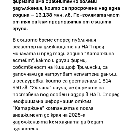
фирмата има сравнително големи
задължения, които са просрочени над една
година – 13,138 млн. лв. По-голямата част
от тях са към предприятия от същата
група.
В същото време според публичния
регистър на длъжниците на НАП през
миналата и през тази година “Катаржина
естейт”, както и други фирми,
собственост на Кшищоф Трилински, са
започнали да натрупват неплатени данъци
и осигуровки, които са достигнали 1 814
650 лв. “24 часа” научи, че фирмите са
поставена под особен надзор в НАП. Според
неофициална информация откъм
“Катаржина” компанията е поела
ангажимент до края на 2025-а
задълженията към хазната да бъдат
изчистени.