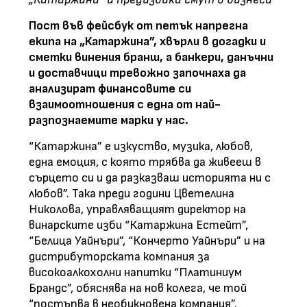
Пост във фейсбук от петък напрегна
екипа на „Катаржина”, хвърли в догадки и
сметки винения бранш, а банкери, данъчни
и доставчици тревожно започнаха да
анализират финансовите си
взаимоотношения с една от най-
разпознаемите марки у нас.
“Катаржина” е изкуство, музика, любов,
една емоция, с която трябва да живееш в
сърцето си и да разказваш историята ни с
любов”. Така преди години Цветелина
Николова, управляващият директор на
винарските изби “Катаржина Естейт”,
“Белица Уайнъри”, “Кончерто Уайнъри” и на
дистрибуторската компания за
високоалкохолни напитки “Платиниум
Брандс”, обяснява на нов колега, че той
“постъпва в необикновена компания”.