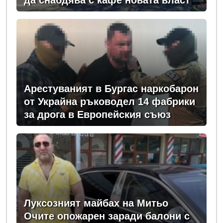
да снабдява с кафе новата власт
Арестуваният в Бургас наркобарон
от Украйна ръководел 14 фабрики
за дрога в Европейския съюз
Луксозният майбах на Митьо
Очите опожарен заради балони с