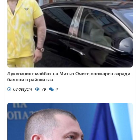
Луксозният майбах на Митьо Очите опожарен заради
балони с райски газ
08 август
79
4