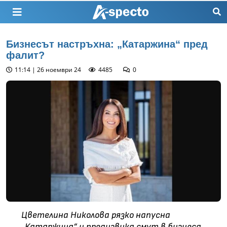
Бизнесът настръхна: „Катаржина“ пред
фалит?
11:14 | 26 ноември 24
4485
0
Цветелина Николова рязко напусна
„Катаржина“ и предизвика смут в бизнеса