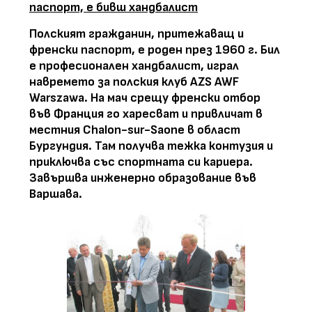
паспорт, е бивш хандбалист
Полският гражданин, притежаващ и
френски паспорт, е роден през 1960 г. Бил
е професионален хандбалист, играл
навремето за полския клуб AZS AWF
Warszawa. На мач срещу френски отбор
във Франция го харесват и привличат в
местния Chalon-sur-Saone в област
Бургундия. Там получва тежка контузия и
приключва със спортната си кариера.
Завършва инженерно образование във
Варшава.