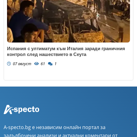
Испания с ултиматум към Италия заради граничния
контрол след нашествието в Сеута
07 август
61
1
A-specto.bg е независим онлайн портал за
задълбочени анализи и актуални коментари от