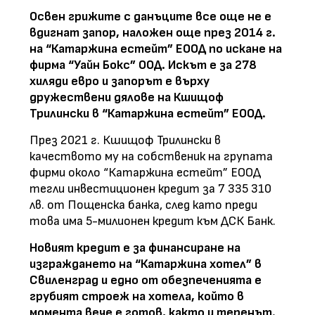
Освен грижите с данъците все още не е
вдигнат запор, наложен още през 2014 г.
на “Катаржина естейт” ЕООД по искане на
фирма “Уайн Бокс” ООД. Искът е за 278
хиляди евро и запорът е върху
дружествени дялове на Кшищоф
Трилински в “Катаржина естейт” ЕООД.
През 2021 г. Кшищоф Трилински в
качеството му на собственик на групата
фирми около “Катаржина естейт” ЕООД
тегли инвестиционен кредит за 7 335 310
лв. от Пощенска банка, след като преди
това има 5-милионен кредит към ДСК Банк.
Новият кредит е за финансиране на
изграждането на “Катаржина хотел” в
Свиленград и едно от обезпеченията е
грубият строеж на хотела, който в
момента вече е готов, както и теренът.