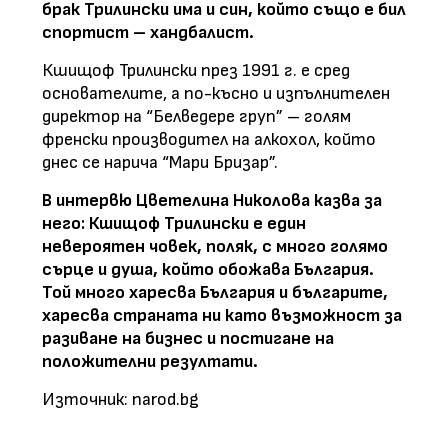
брак Трилински има и син, който също е бил
спортист – хандбалист.
Кшищоф Трилински през 1991 г. е сред
основателите, а по-късно и изпълнителен
директор на “Белведере груп” – голям
френски производител на алкохол, който
днес се нарича “Мари Бризар”.
В интервю Цветелина Николова казва за
него: Кшищоф Трилински е един
невероятен човек, поляк, с много голямо
сърце и душа, който обожава България.
Той много харесва България и българите,
харесва страната ни като възможност за
разиване на бизнес и постигане на
положителни резултати.
Източник: narod.bg