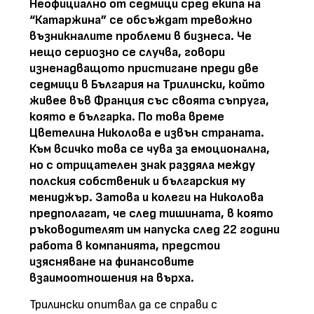
Неофициално от седмици сред екипа на
“Катаржина” се обсъждат тревожно
възникналите проблеми в бизнеса. Че
нещо сериозно се случва, говори
изненадващото пристигане преди две
седмици в България на Трилински, който
живее във Франция със своята съпруга,
която е българка. По това време
Цветелина Николова е извън страната.
Към всичко това се чува за емоционална,
но с отрицателен знак раздяла между
полския собственик и българския му
мениджър. Затова и колеги на Николова
предполагат, че след тишината, в която
ръководителят им напуска след 22 години
работа в компанията, предстои
изясняване на финансовите
взаимоотношения на върха.
Трилински опитвал да се справи с