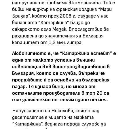
натрупаните проблеми в компанията. Той е
бивш мениджър на френския холдинг “Мари
Бризар”, който през 2006 г. създаде у нас
винарната “Катаржина” близо до
сакарското село Мезек. Впоследствие бе
разширена до значителния за България
капацитет от 1,2 млн. литра.
Любопитното е, че “Катаржина естейт” е
една от малкото успешни външни
инвестиции във винопроизводството в
България, което се случва, въпреки че
продажбите ѝ са основно на българския
пазар. Тя изнася вино, но много от
останалите производители в топ 20 са
със значително по-голям износ от нея.
Напускането на Николова, която над
десетилетие е лицето на марката
“Катаржина”, веднага породи слухове за