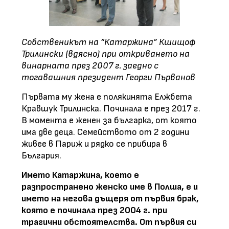
Собственикът на “Катаржина” Кшищоф
Трилински (вдясно) при откриването на
винарната през 2007 г. заедно с
тогавашния президент Георги Първанов
Първата му жена е полякинята Елжбета
Кравшук Трилинска. Починала е през 2017 г.
В момента е женен за българка, от която
има две деца. Семейството от 2 години
живее в Париж и рядко се прибира в
България.
Името Катаржина, което е
разпространено женско име в Полша, е и
името на негова дъщеря от първия брак,
която е починала през 2004 г. при
трагични обстоятелства. От първия си