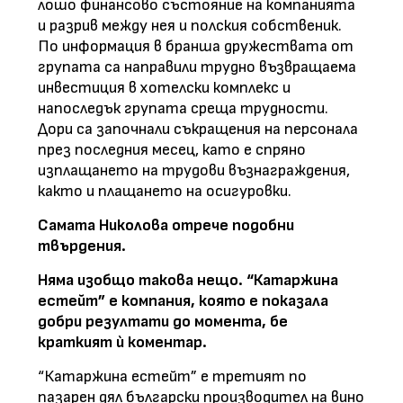
лошо финансово състояние на компанията
и разрив между нея и полския собственик.
По информация в бранша дружествата от
групата са направили трудно възвращаема
инвестиция в хотелски комплекс и
напоследък групата среща трудности.
Дори са започнали съкращения на персонала
през последния месец, като е спряно
изплащането на трудови възнаграждения,
както и плащането на осигуровки.
Самата Николова отрече подобни
твърдения.
Няма изобщо такова нещо. “Катаржина
естейт” е компания, която е показала
добри резултати до момента, бе
краткият ѝ коментар.
“Катаржина естейт” е третият по
пазарен дял български производител на вино