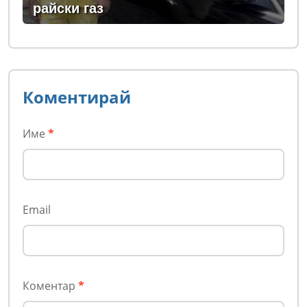
райски газ
Коментирай
Име
*
Email
Коментар
*