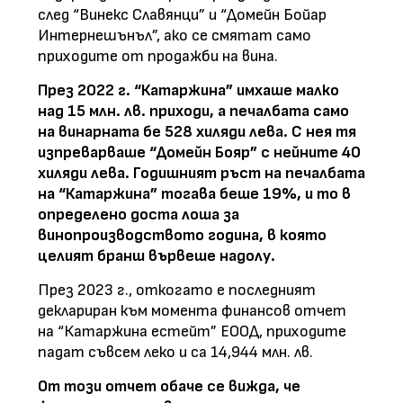
след “Винекс Славянци” и “Домейн Бойар
Интернешънъл”, ако се смятат само
приходите от продажби на вина.
През 2022 г. “Катаржина” имхаше малко
над 15 млн. лв. приходи, а печалбата само
на винарната бе 528 хиляди лева. С нея тя
изпреварваше “Домейн Бояр” с нейните 40
хиляди лева. Годишният ръст на печалбата
на “Катаржина” тогава беше 19%, и то в
определено доста лоша за
винопроизводството година, в която
целият бранш вървеше надолу.
През 2023 г., откогато е последният
деклариран към момента финансов отчет
на “Катаржина естейт” ЕООД, приходите
падат съвсем леко и са 14,944 млн. лв.
От този отчет обаче се вижда, че