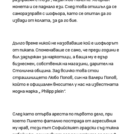
монета и се паднало ези. След това отишъл да се
саморазправя с шофьора, като се опитал да го
извади от колата, за да го бие.
Дълго време никой не назоваваше кой е шофьорът
от пикапа. Споменаваше се само, че преди години е
бил задържан за наркотици, а баща му е едър
бизнесмен, собственик на магазини, дарител на
Столична община. Зад всичко това стои
страшилището Любо Попов, син на Валери Попов,
който е официален вносител у нас на известната
модна марка „ Philipp plein“.
След като отърва ареста по първото дело, при
което Пилето фатално пострада от агресивния
му нрав, този път Софийският градски съд тикна