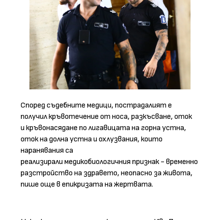
Според съдебните медици, пострадалият е
получил кръвотечение от носа, разкъсване, оток
и кръвонасядане по лигавицата на горна устна,
оток на долна устна и охлузвания, които
наранявания са
реализирали медикобиологичния признак - временно
разстройство на здравето, неопасно за живота,
пише още в епикризата на жертвата.