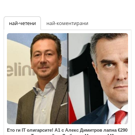
най-четени
най-коментирани
Ето ги IT олигарсите! А1 с Алекс Димитров лапна €290