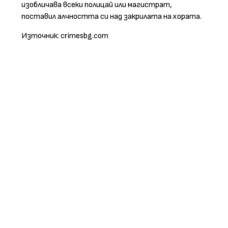
изобличава всеки полицай или магистрат,
поставил алчността си над закрилата на хората.
Източник: crimesbg.com