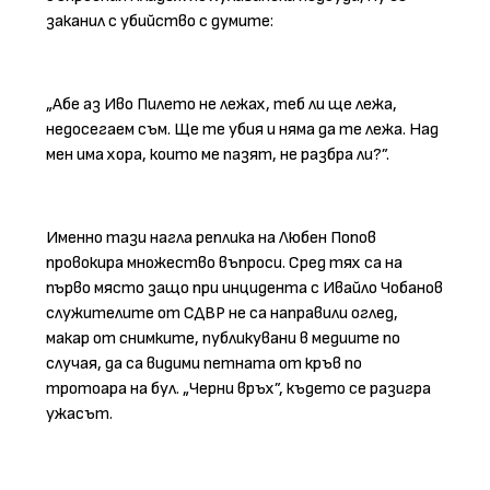
заканил с убийство с думите:
„Абе аз Иво Пилето не лежах, теб ли ще лежа,
недосегаем съм. Ще те убия и няма да те лежа. Над
мен има хора, които ме пазят, не разбра ли?”.
Именно тази нагла реплика на Любен Попов
провокира множество въпроси. Сред тях са на
първо място защо при инцидента с Ивайло Чобанов
служителите от СДВР не са направили оглед,
макар от снимките, публикувани в медиите по
случая, да са видими петната от кръв по
тротоара на бул. „Черни връх”, където се разигра
ужасът.