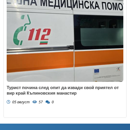
Турист почина след опит да извади свой приятел от
вир край Къпиновския манастир
05 август
57
0