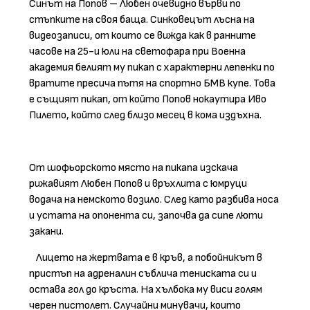
Синът на Попов – Любен очевидно върви по
стъпките на своя баща. Синковецът лъсна на
видеозаписи, от които се вижда как в ранните
часове на 25-и юли на светофара при Военна
академия белият му пикап с характерни лепенки по
вратите пресича пътя на спортно БМВ купе. Това
е същият пикап, от който Попов нокаутира Иво
Пилето, който след близо месец в кома издъхна.
От шофьорското място на пикапа изскача
рижавият Любен Попов и връхлита с юмруци
водача на немското возило. След като разбива носа
и устата на опонента си, започва да сипе люти
закани.
Лицето на жертвата е в кръв, а побойникът в
пристъп на адреналин съблича тениската си и
остава гол до кръста. На хълбока му виси голям
черен пистолет. Случайни минувачи, които