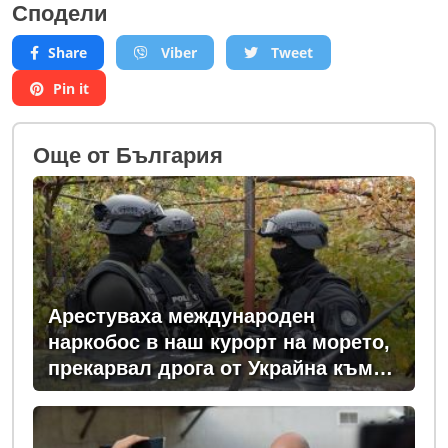
Сподели
Share
Viber
Tweet
Pin it
Oще от България
Арестуваха международен
наркобос в наш курорт на морето,
прекарвал дрога от Украйна към
ЕС