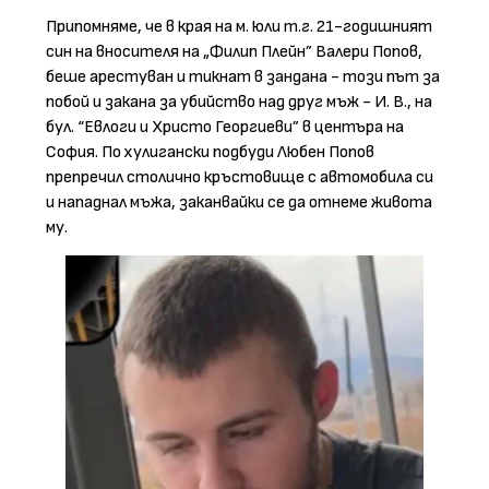
Припомняме, че в края на м. юли т.г. 21-годишният
син на вносителя на „Филип Плейн” Валери Попов,
беше арестуван и тикнат в зандана - този път за
побой и закана за убийство над друг мъж - И. В., на
бул. “Евлоги и Христо Георгиеви” в центъра на
София. По хулигански подбуди Любен Попов
препречил столично кръстовище с автомобила си
и нападнал мъжа, заканвайки се да отнеме живота
му.