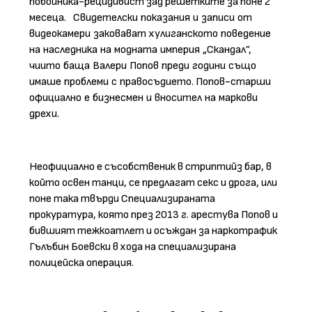
побойника-рецидивист зад решетките за поне 2
месеца.
Свидетелски
показания
и
записи
от
видеокамери
заковават
хулиганското
поведение
на
наследника
на
модната
империя
„Скандал”
,
чиито
баща
Валери
Попов
преди
години
също
имаше
проблеми
с
правосъдието
.
Попов
-
старши
официално
е
бизнесмен
и
вносител
на
маркови
дрехи
.
Неофициално е съсобственик в стриптийз бар, в
който освен танци, се предлагат секс и дрога, или
поне така твърди Специализираната
прокуратура, която през 2013 г. арестува Попов и
бившият тежкоатлет и осъждан за наркотрафик
Гълъбин Боевски в хода на специализирана
полицейска операция.