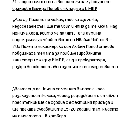
21-годишният син на вносителя на луксозните
брандове Валери Попов с як чадър и в МВР
„Абе аз Пилето не лежах, теб ли ще лежа,
недосегаем съм. Ще те убия и няма да те лежа. Над
мен има хора, които ме пазят”. Тези думи на
подсъдимия за убийството на Ивайло Чобанов –
Иво Пилето милионерски син Любен Попов отново
повдигнаха темата за привилегированите
гангстери с чадър в МВР, съд и прокуратура,
разкри високопоставен източник от следствието.
Два месеца по-късно големият въпрос е кога
разглезеният келеш, убиец, рецидивист и отявлен
престъпник ще се сдобие с ефективна присъда и
ще прекара следващите 15-20 години там, където
му е мястото - в затвора.