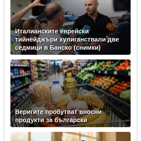
Италианските еврейски
тийнейджъри хулиганствали две
седмици в Банско (снимки)
Веригите пробутват вносни
продукти за български