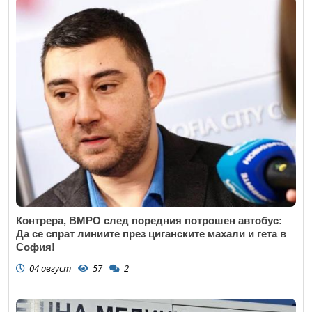
Контрера, ВМРО след поредния потрошен автобус:
Да се спрат линиите през циганските махали и гета в
София!
04 август
57
2