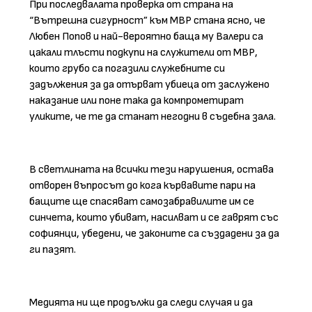
При последвалата проверка от страна на
“Вътрешна сигурност” към МВР стана ясно, че
Любен Попов и най-вероятно баща му Валери са
цакали тлъсти подкупи на служители от МВР,
които грубо са погазили служебните си
задължения за да отърват убиеца от заслужено
наказание или поне така да компрометират
уликите, че те да станат негодни в съдебна зала.
В светлината на всички тези нарушения, остава
отворен въпросът до кога кървавите пари на
бащите ще спасяват самозабравилите им се
синчета, които убиват, насилват и се гаврят със
софиянци, убедени, че законите са създадени за да
ги пазят.
Медията ни ще продължи да следи случая и да