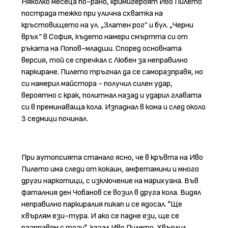
Няколко месеца по-рано, кримигероят Иво Пилето
пострада тежко при улична схватка на
кръстовището на ул. „Златен рог” и бул. „Черни
връх“ в София, където намери смъртта си от
ръката на Попов-младши. Според основната
версия, той се спречкал с Любен за неправилно
паркиране. Пилето тръгнал да се саморазправя, но
си намерил майстора - получил силен удар,
вероятно с крак, политнал назад и ударил главата
си в преминаваща кола. Изпаднал в кома и след около
3 седмици починал.
При аутопсията станало ясно, че в кръвта на Иво
Пилето има следи от кокаин, амфетамини и много
други наркотици, с изключение на марихуана. Във
фаталния ден Чобанов се возил в друга кола. Видял
неправилно паркиралия пикап и се ядосал. "Ще
хвърлям ези-тура. И ако се падне ези, ще се
разправям с този", казал Иво Пилето. Хвърлил