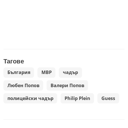
Тагове
България
МВР
чадър
Любен Попов
Валери Попов
полицейски чадър
Philip Plein
Guess