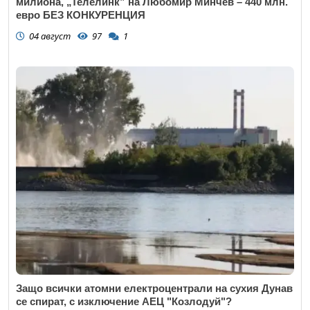
милиона, „Телелинк” на Любомир Минчев – 440 млн.
евро БЕЗ КОНКУРЕНЦИЯ
04 август
97
1
Защо всички атомни електроцентрали на сухия Дунав
се спират, с изключение АЕЦ "Козлодуй"?