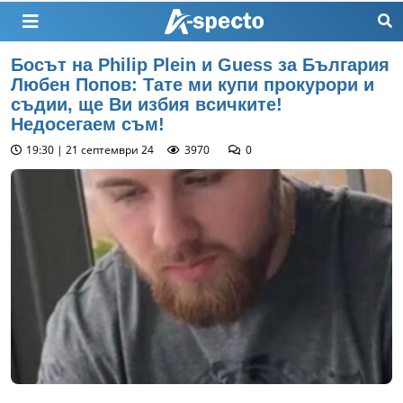
Босът на Philip Plein и Guess за България
Любен Попов: Тате ми купи прокурори и
съдии, ще Ви избия всичките!
Недосегаем съм!
19:30 | 21 септември 24
3970
0