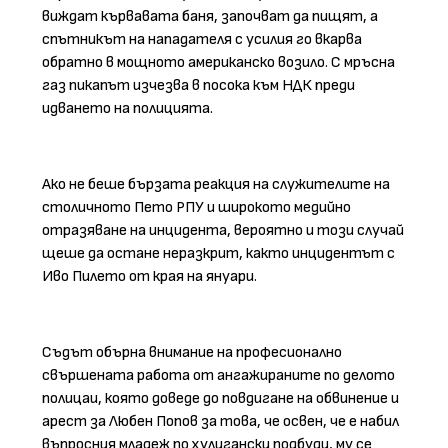
виждат кървавата баня, започват да пищят, а
спътникът на нападателя с усилия го вкарва
обратно в мощното американско возило. С мръсна
газ пикапът изчезва в посока към НДК преди
идването на полицията.
Ако не беше бързата реакция на служителите на
столичното Пето РПУ и широкото медийно
отразяване на инцидента, вероятно и този случай
щеше да остане неразкрит, както инцидентът с
Иво Пилето от края на януари.
Съдът обърна внимание на професионално
свършената работа от ангажираните по делото
полицаи, която доведе до повдигане на обвинение и
арест за Любен Попов за това, че освен, че е набил
въпросния младеж по хулигански подбуди, му се