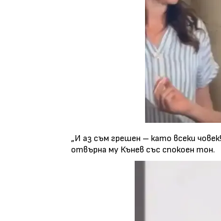
„И аз съм грешен – като всеки човек
отвърна му Кънев със спокоен тон.