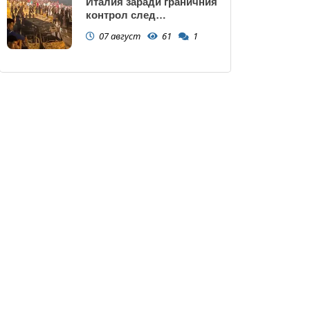
Италия заради граничния
контрол след
нашествието в Сеута
07 август
61
1