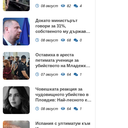
газ
08 август
82
4
Докато министърът
говори за 31%,
собственото му държавно
дружество е на 58% -
08 август
68
0
крадецът вика дръжте
крадеца
Оставиха в ареста
петимата ученици за
убийството на Младежкия
хълм: Измъчвали Георги
07 август
64
1
час, гаврили се с него и го
обрали
Човешката реакция за
чудовищното убийство в
Пловдив: Най-лесното е
да прочетем тази история
08 август
64
1
и да си кажем "Това са
психопати. Моето дете
никога"
Испания с ултиматум към