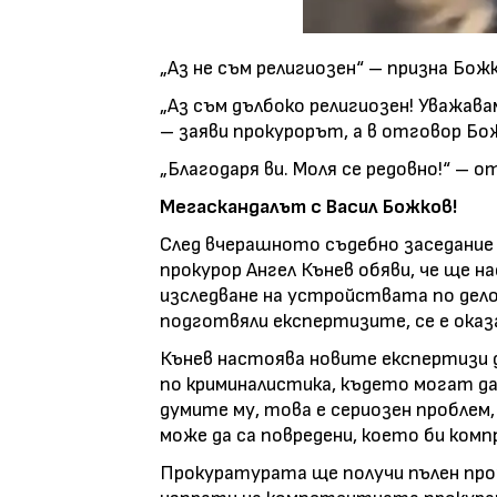
„Аз не съм религиозен“ – призна Божк
„Аз съм дълбоко религиозен! Уважава
– заяви прокурорът, а в отговор Бож
„Благодаря ви. Моля се редовно!“ – о
Мегаскандалът с Васил Божков!
След вчерашното съдебно заседание 
прокурор Ангел Кънев обяви, че ще н
изследване на устройствата по дел
подготвяли експертизите, се е оказ
Кънев настоява новите експертизи
по криминалистика, където могат д
думите му, това е сериозен пробле
може да са повредени, което би ко
Прокуратурата ще получи пълен про