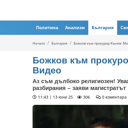
Политика
Анализи
България
Св
Начало
България
Божков към прокурор Кънев: Мо
Божков към прокуро
Видео
Аз съм дълбоко религиозен! Ува
разбирания – заяви магистратът
11:43 | 13 юни 25
306
0
коментара