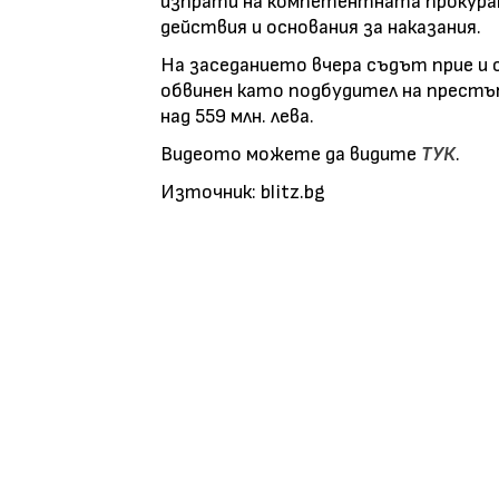
изпрати на компетентната прокурату
действия и основания за наказания.
На заседанието вчера съдът прие и 
обвинен като подбудител на престъп
над 559 млн. лева.
Видеото можете да видите
ТУК
.
Източник: blitz.bg