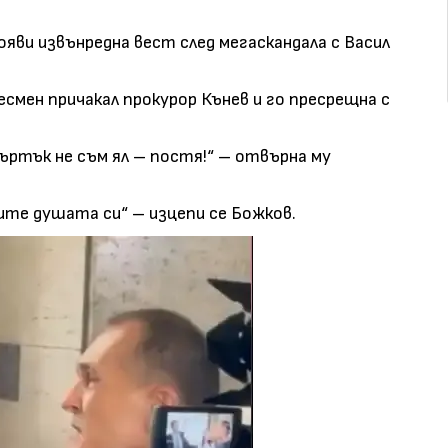
яви извънредна вест след мегаскандала с Васил
смен причакал прокурор Кънев и го пресрещна с
въртък не съм ял – постя!“ – отвърна му
сите душата си“ – изцепи се Божков.