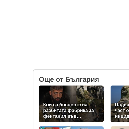
Oще от България
Кои са босовете на
Падна
разбитата фабрика за
част 
фентанил във
инцид
„Факултета“?