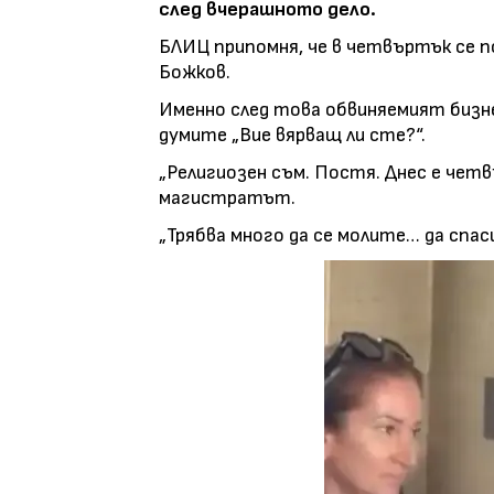
след вчерашното дело.
БЛИЦ припомня, че в четвъртък се по
Божков.
Именно след това обвиняемият бизне
думите „Вие вярващ ли сте?“.
„Религиозен съм. Постя. Днес е чет
магистратът.
„Трябва много да се молите… да спа