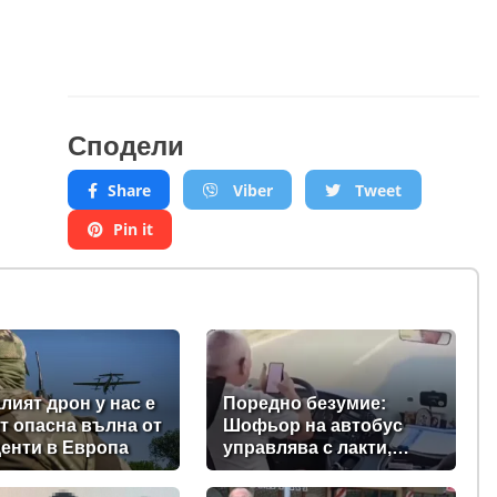
Сподели
Share
Viber
Tweet
Pin it
лият дрон у нас е
Поредно безумие:
от опасна вълна от
Шофьор на автобус
енти в Европа
управлява с лакти,
докато гледа TikTok