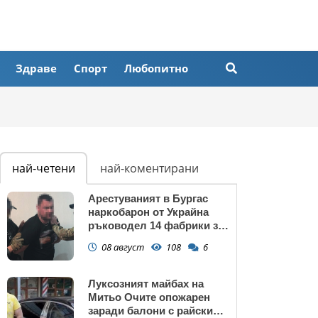
Здраве
Спорт
Любопитно
най-четени
най-коментирани
Арестуваният в Бургас
наркобарон от Украйна
ръководел 14 фабрики за
дрога в Европейския съюз
08 август
108
6
Луксозният майбах на
Митьо Очите опожарен
заради балони с райски