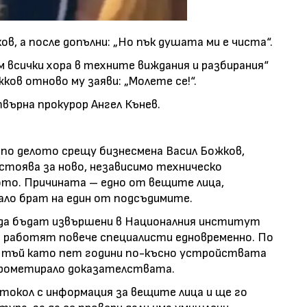
ов, а после допълни: „Но пък душата ми е чиста“.
м всички хора в техните виждания и разбирания“
ков отново му заяви: „Молете се!“.
твърна прокурор Ангел Кънев.
по делото срещу бизнесмена Васил Божков,
астоява за ново, независимо техническо
ото. Причината – едно от вещите лица,
ало брат на един от подсъдимите.
 да бъдат извършени в Националния институт
а работят повече специалисти едновременно. По
м, тъй като пет години по-късно устройствата
мпрометирало доказателствата.
токол с информация за вещите лица и ще го