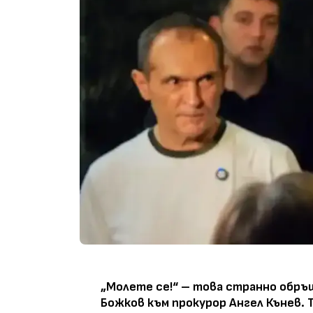
„Молете се!“ – това странно обръ
Божков към прокурор Ангел Кънев. 