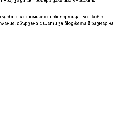
ра, за да се провери дали има умишлени
съдебно-икономическа експертиза. Божков е
ление, свързано с щети за бюджета в размер на