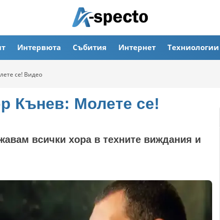
ят
Интервюта
Събития
Интернет
Техниологии
лете се! Видео
р Кънев: Молете се!
жавам всички хора в техните виждания и