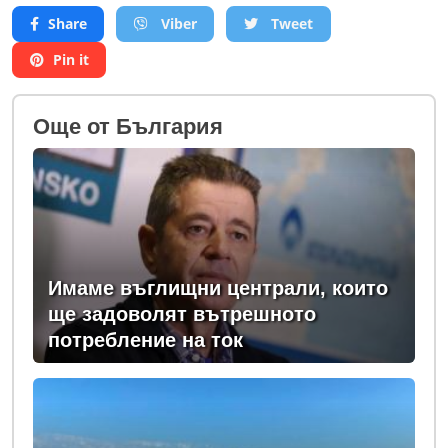
Share
Viber
Tweet
Pin it
Oще от България
Имаме въглищни централи, които
ще задоволят вътрешното
потребление на ток