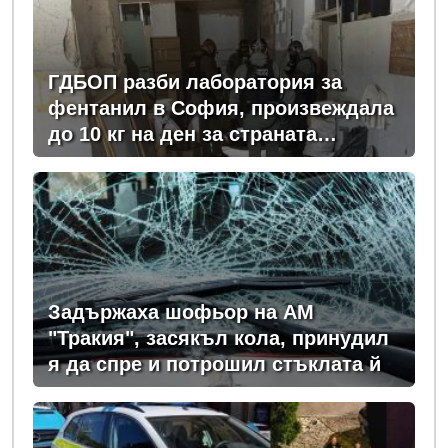
ГДБОП разби лаборатория за
фентанил в София, произвеждала
до 10 кг на ден за страната
(снимки)
Задържаха шофьор на АМ
"Тракия", засякъл кола, принудил
я да спре и потрошил стъклата й