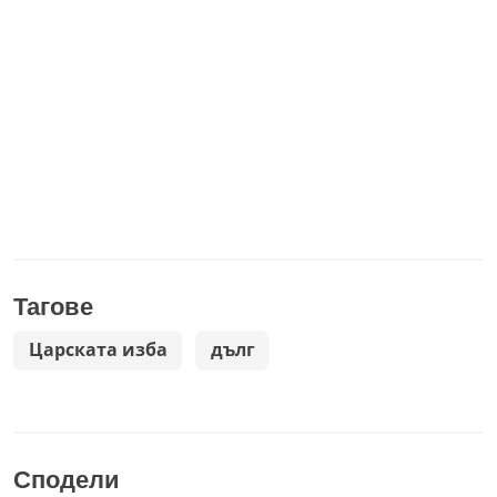
Тагове
Царската изба
дълг
Сподели