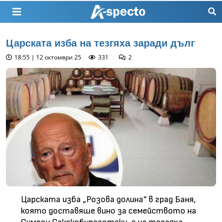
Царската изба на тезгяха заради дълг
18:55 | 12 октомври 25
331
2
Царската изба „Розова долина“ в град Баня,
която доставяше вино за семейството на