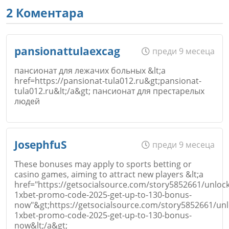
2 Коментара
pansionattulaexcag
преди 9 месеца
пансионат для лежачих больных &lt;a
href=https://pansionat-tula012.ru&gt;pansionat-
tula012.ru&lt;/a&gt; пансионат для престарелых
людей
Име
*
JosephfuS
преди 9 месеца
These bonuses may apply to sports betting or
casino games, aiming to attract new players &lt;a
href="https://getsocialsource.com/story5852661/unlock
Email
1xbet-promo-code-2025-get-up-to-130-bonus-
now"&gt;https://getsocialsource.com/story5852661/unl
1xbet-promo-code-2025-get-up-to-130-bonus-
now&lt;/a&gt;