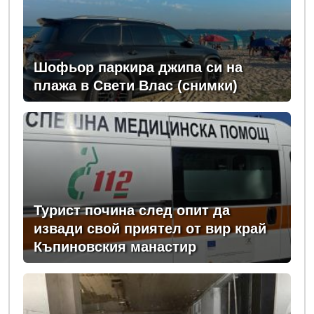
Шофьор паркира джипа си на
плажа в Свети Влас (снимки)
Турист почина след опит да
извади свой приятел от вир край
Къпиновския манастир