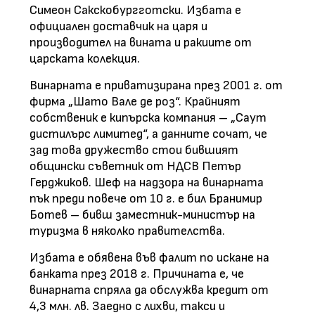
Симеон Сакскобургготски. Избата е
официален доставчик на царя и
производител на вината и ракиите от
царската колекция.
Винарната е приватизирана през 2001 г. от
фирма „Шато Вале де роз“. Крайният
собственик е кипърска компания – „Саут
дистилърс лимитед“, а данните сочат, че
зад това дружество стои бившият
общински съветник от НДСВ Петър
Герджиков. Шеф на надзора на винарната
пък преди повече от 10 г. е бил Бранимир
Ботев – бивш заместник-министър на
туризма в няколко правителства.
Избата е обявена във фалит по искане на
банката през 2018 г. Причината е, че
винарната спряла да обслужва кредит от
4,3 млн. лв. Заедно с лихви, такси и