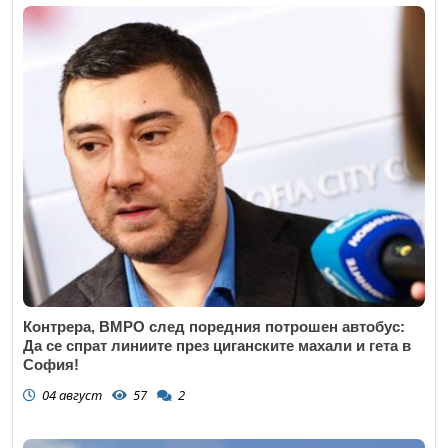
Контрера, ВМРО след поредния потрошен автобус:
Да се спрат линиите през циганските махали и гета в
София!
04 август
57
2