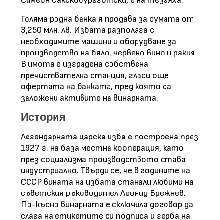
Симеон Сакскобургготски, е на тезгяха.
Голяма родна банка я продава за сумата от
3,250 млн. лв. Избата разполага с
необходимите машини и оборудване за
производство на бяло, червено вино и ракия.
В имота е изградена собствена
пречиствателна станция, гласи още
офертата на банката, пред която са
заложени активите на винарната.
История
Легендарната царска изба е построена през
1927 г. на база местна кооперация, като
през социализма производството става
индустриално. Твърди се, че в годините на
СССР вината на избата станали любими на
съветския ръководител Леонид Брежнев.
По-късно винарната е сключила договор да
слага на етикетите си подписа и герба на