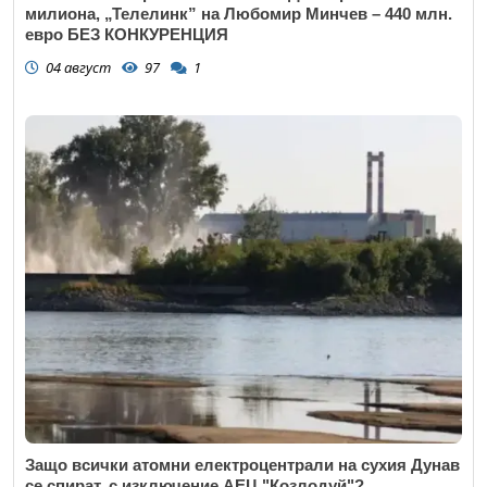
милиона, „Телелинк” на Любомир Минчев – 440 млн.
евро БЕЗ КОНКУРЕНЦИЯ
04 август
97
1
Откажи
Защо всички атомни електроцентрали на сухия Дунав
се спират, с изключение АЕЦ "Козлодуй"?