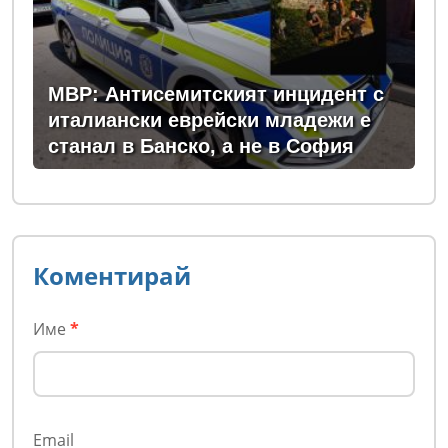
МВР: Антисемитският инцидент с
италиански еврейски младежи е
станал в Банско, а не в София
Коментирай
Име
*
Email