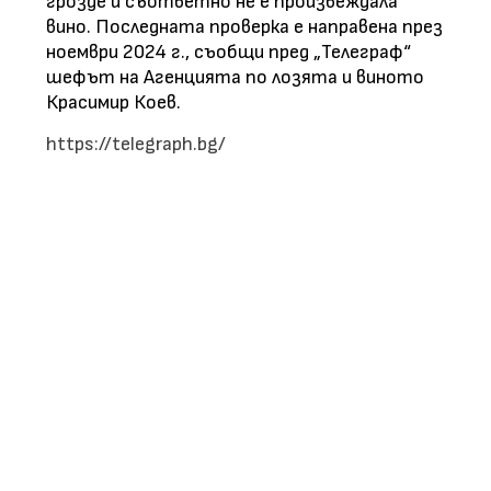
грозде и съответно не е произвеждала
вино. Последната проверка е направена през
ноември 2024 г., съобщи пред „Телеграф“
шефът на Агенцията по лозята и виното
Красимир Коев.
https://telegraph.bg/