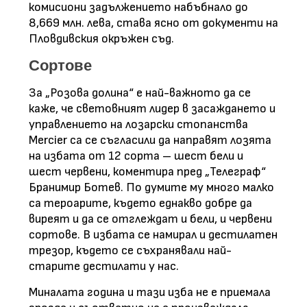
комисиони задължението набъбнало до
8,669 млн. лева, става ясно от документи на
Пловдивския окръжен съд.
Сортове
За „Розова долина“ е най-важното да се
каже, че световният лидер в засаждането и
управлението на лозарски стопанства
Mercier са се съгласили да направят лозята
на избата от 12 сорта – шест бели и
шест червени, коментира пред „Телеграф“
Бранимир Ботев. По думите му много малко
са тероарите, където еднакво добре да
виреят и да се отглеждат и бели, и червени
сортове. В избата се намирал и дестилатен
трезор, където се съхранявали най-
старите дестилати у нас.
Миналата година и тази изба не е приемала