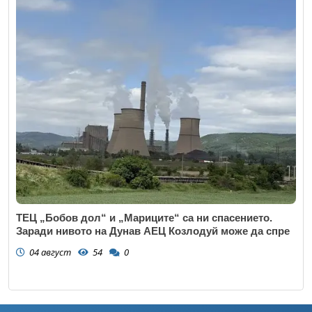
ТЕЦ „Бобов дол“ и „Мариците“ са ни спасението.
Заради нивото на Дунав АЕЦ Козлодуй може да спре
04 август
54
0