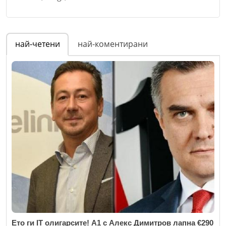
Коментар
*
Име
*
най-четени
най-коментирани
Email
Откажи
Коментар
*
Ето ги IT олигарсите! А1 с Алекс Димитров лапна €290