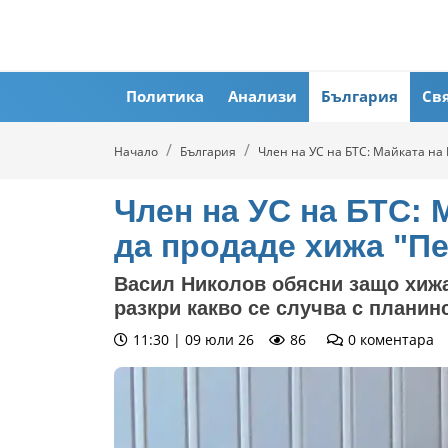
Политика
Анализи
България
Св
Начало
България
Член на УС на БТС: Майката на
Член на УС на БТС: 
да продаде хижа "П
Васил Николов обясни защо хижа
разкри какво се случва с планинс
11:30 | 09 юли 26
86
0
коментара