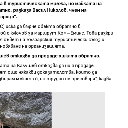
а в туристическата мрежа, но майката на
тно, разказа Васил Николов, член на
арица".
) иска да върне обекта обратно в
й е ключов за маршрут Ком–Емине. Това разкри
ия съвет на Българския туристически съюз и
новяване на организацията.
ушев отказва да продаде хижата обратно.
ката на Калушев отказва да ни я продаде
рят още някакви доказателства, които да
збирам мъката ѝ, но трудно се преговаря“, казва