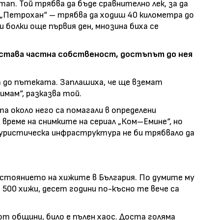
ап. Той трябва да бъде сравнително лек, за да
 „Петрохан“ – трябва да ходиш 40 километра до
и болки още първия ден, мнозина биха се
а става частна собственост, достъпът до нея
ха до пътеката. Заплашиха, че ще вземат
имам“, разказва той.
та около него са помагали в определени
време на снимките на сериал „Ком–Емине“, но
уристическа инфраструктура не би трябвало да
стоянието на хижите в България. По думите му
о 500 хижи, десет години по-късно те вече са
 от общини, било е пълен хаос. Доста голяма