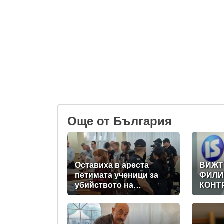
Oще от България
Оставиха в ареста
ВИЖТ
петимата ученици за
ФИЛИ
убийството на
КОНТ
Младежкия хълм:
ДИГИ
Измъчвали Георги час,
ДЪРЖ
гаврили се с него и го
НА