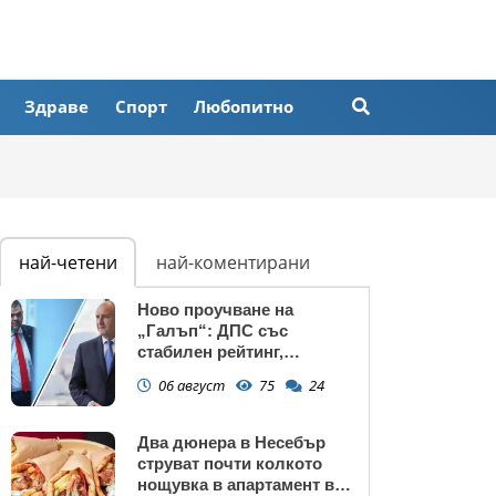
Здраве
Спорт
Любопитно
най-четени
най-коментирани
Ново проучване на
„Галъп“: ДПС със
стабилен рейтинг,
подкрепата към Радев се
06 август
75
24
запазва
Два дюнера в Несебър
струват почти колкото
нощувка в апартамент в