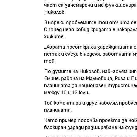
част са занемарени и не функционира
Николов.
Въпреки проблемите той отчита сер
Според него ковид кризата е накара
хижите.
„Хората преоткриха зареждащата сил
петък и слезе в неделя, работната м
той.
По думите на Николов, най-голям и
Емине, района на Мальовица, Рила и 
планината за национален туристичес
между 10 и 12 юли.
Той коментира и друг наболял проб
планината.
Като пример посочва проекта за нов
блокиран заради разширяване на фу