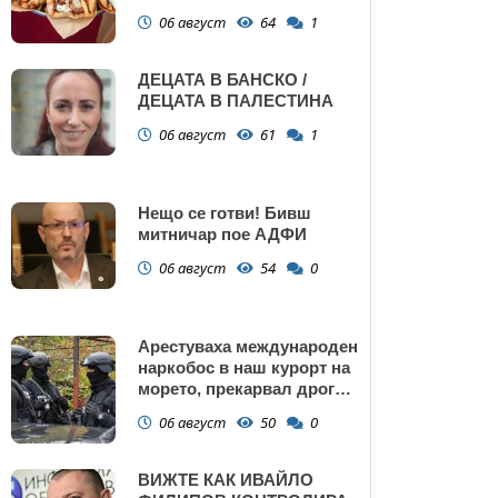
Поморие
06 август
64
1
ДЕЦАТА В БАНСКО /
ДЕЦАТА В ПАЛЕСТИНА
06 август
61
1
Нещо се готви! Бивш
митничар пое АДФИ
06 август
54
0
Арестуваха международен
наркобос в наш курорт на
морето, прекарвал дрога
от Украйна към ЕС
06 август
50
0
ВИЖТЕ КАК ИВАЙЛО