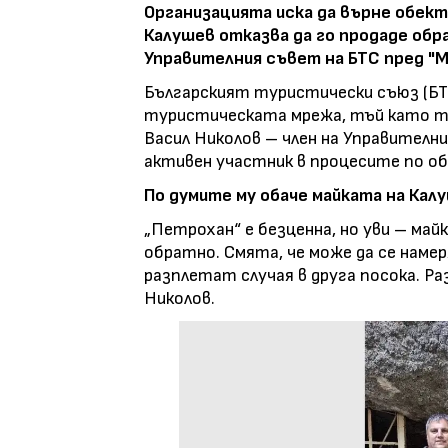
Организацията иска да върне обект
Калушев отказва да го продаде обра
Управителния съвет на БТС пред "М
Българският туристически съюз (БТС
туристическата мрежа, тъй като то
Васил Николов – член на Управителн
активен участник в процесите по об
По думите му обаче майката на Кал
„Петрохан“ е безценна, но уви – май
обратно. Смята, че може да се наме
разплетат случая в друга посока. Ра
Николов.