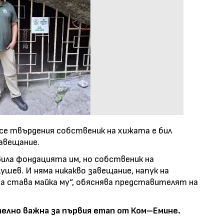
 се твърдения собственик на хижата е бил
авещание.
вила фондацията им, но собственик на
шев. И няма никакво завещание, напук на
та става майка му“, обяснява представителят на
телно важна за първия етап от Ком–Емине.