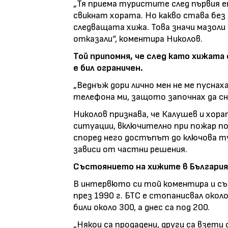
„Тя приема туристите след първия ет
свикнат хората. Но какво става без
следващата хижа. Това значи мазоли 
отказали“, коментира Николов.
Той припомня, че след като хижат
е бил ограничен.
„Веднъж дори лично мен не ме пусна
телефона ми, защото започнах да сн
Николов признава, че Калушев и хора
ситуации, включително при пожар по 
според него достъпът до ключова т
зависи от частни решения.
Състоянието на хижите в България
В интервюто си той коментира и съ
през 1990 г. БТС е стопанисвал окол
били около 300, а днес са под 200.
„Някои са продадени, други са взети