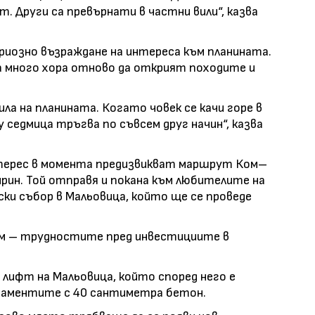
т. Други са превърнати в частни вили“, казва
иозно възраждане на интереса към планината.
ла много хора отново да открият походите и
а на планината. Когато човек се качи горе в
у седмица тръгва по съвсем друг начин“, казва
нтерес в момента предизвикват маршрут Ком–
Пирин. Той отправя и покана към любителите на
ки събор в Мальовица, който ще се проведе
лем – трудностите пред инвестициите в
 лифт на Мальовица, който според него е
ндаментите с 40 сантиметра бетон.