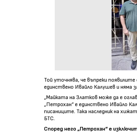
Той уточнява, че въпреки появилите
единствено Ивайло Калушев и няма з
„Майката на Златков може да е огла
„Петрохан“ е единствено Ивайло Калу
писаниците. Така наследник на хижа
БТС.
Според него „Петрохан“ е изключи