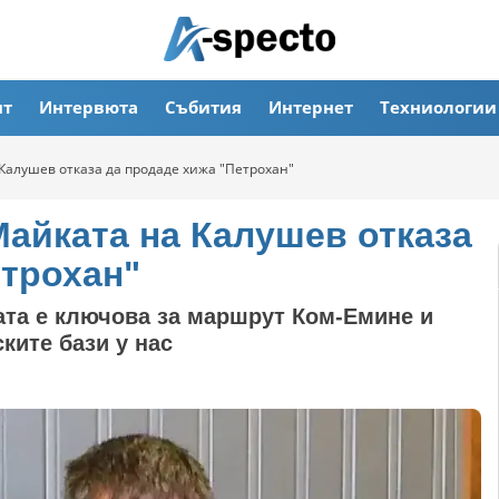
ят
Интервюта
Събития
Интернет
Техниологии
 Калушев отказа да продаде хижа "Петрохан"
Майката на Калушев отказа
етрохан"
та е ключова за маршрут Ком-Емине и
ките бази у нас