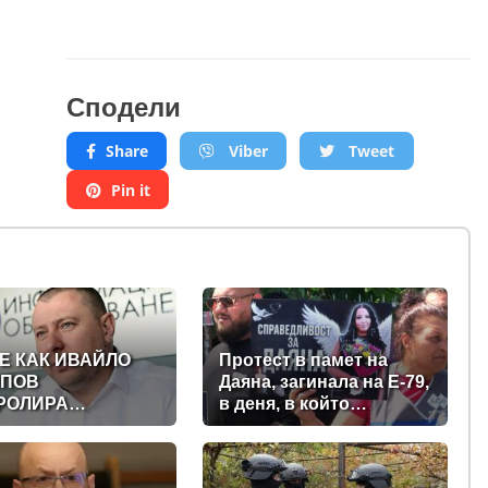
Сподели
Share
Viber
Tweet
Pin it
Е КАК ИВАЙЛО
Протест в памет на
ПОВ
Даяна, загинала на Е-79,
РОЛИРА
в деня, в който
ТАЛНАТА
трябваше да е сватбата
АВА ЗАД ГЪРБА
ѝ (снимки)