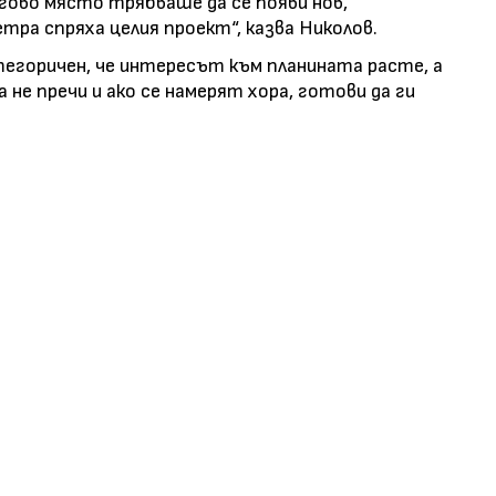
гово място трябваше да се появи нов,
тра спряха целия проект“, казва Николов.
егоричен, че интересът към планината расте, а
не пречи и ако се намерят хора, готови да ги