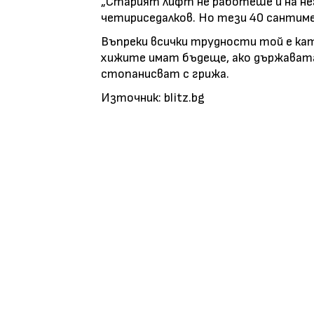
„Старият лифт не работеше и на не
четириседалков. Но тези 40 сантиме
Въпреки всички трудности той е кат
хижите имат бъдеще, ако държавата 
стопанисват с грижа.
Източник: blitz.bg