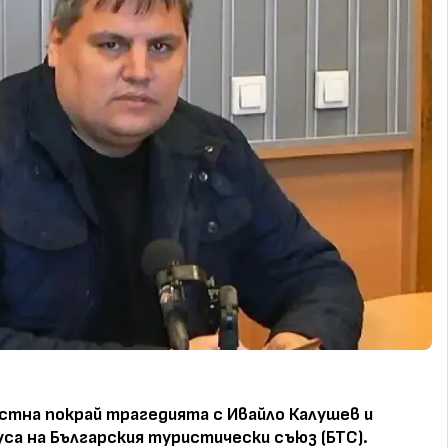
стна покрай трагедията с Ивайло Калушев и
уса на Българския туристически съюз (БТС).