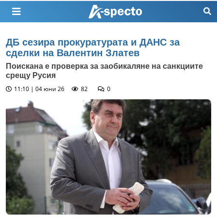
ДБ сезира прокуратурата и ДАНС за
сделки на Валентин Златев
Поискана е проверка за заобикаляне на санкциите
срещу Русия
11:10 | 04 юни 26
82
0