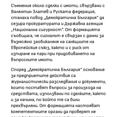
Съмнения около сделки с имоти, свързвани с
Валентин Златев и Руската федерация,
станаха повод „Демократична България“ да
сезира прокуратурата и Държавна агенция
„Национална сигурност“. От формацията
съобщиха, че сигналът е свързан с данни за
възможно заобикаляне на санкциите на
Европейския съюз, както и с риск от
изпиране на пари при придобиването на
въпросните имоти.
Според „Демократична България“ основание
за предприетите действия са
журналистически разследвания и документи,
които поставят въпроси за произхода на
средствата, използвани по сделките, както
и за начина, по който те са били
прехвърляни. От формацията настояват
компетентните органи да проверят не