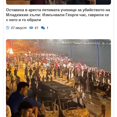
Оставиха в ареста петимата ученици за убийството на
Младежкия хълм: Измъчвали Георги час, гаврили се
с него и го обрали
07 август
61
1