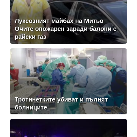
Луксозният майбах на Митьо
Очите опожарен заради балони с
райски газ
Тротинетките убиват и пълнят
болниците