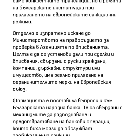
само конкретните трансакции, но и ролята
на българските институции при
прилагането на европейските санкционни
режими.
Отделно е изпратено искане до
Министерството на правосъдието за
проверка в Агенцията по вписванията.
Целта е да се установи дали при сделки и
вписвания, свързани с руски граждани,
компании, държавни структури или
имущество, има реално прилагане на
ограничителните мерки на Европейския
съюз.
Формацията е поставила въпроси и към
Българската народна банка. Те са свързани с
механизмите за разпознаване и
предотвратяване на банкови операции,
които биха могли да обслужват
заобикаляне на санкции.