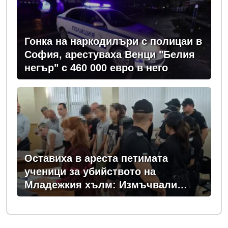
Гонка на наркодилъри с полицаи в
София, арестуваха Венци "Белия
негър" с 460 000 евро в него
Оставиха в ареста петимата
ученици за убийството на
Младежкия хълм: Измъчвали
Георги час, гаврили се с него и го
обрали