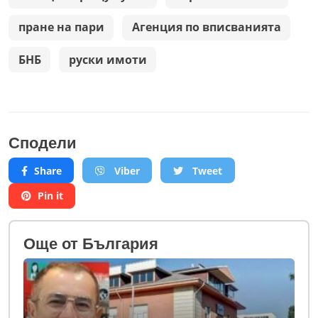
пране на пари
Агенция по вписванията
БНБ
руски имоти
Сподели
Share
Viber
Tweet
Pin it
Oще от България