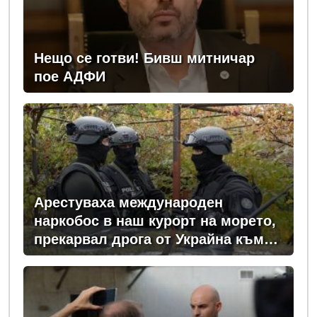
Нещо се готви! Бивш митничар
пое АДФИ
Арестуваха международен
наркобос в наш курорт на морето,
прекарвал дрога от Украйна към
ЕС