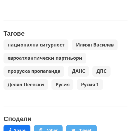
Тагове
национална сигурност
Илиян Василев
евроатлантически партньори
проруска пропаганда
ДАНС
ДПС
Делян Пеевски
Русия
Русия 1
Сподели
Share
Viber
Tweet