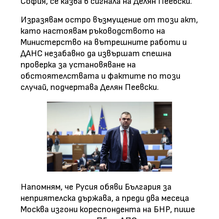
София, се казва в сигнала на Делян Пеевски.
Изразявам остро възмущение от този акт,
като настоявам ръководството на
Министерство на вътрешните работи и
ДАНС незабавно да извършат спешна
проверка за установяване на
обстоятелствата и фактите по този
случай, подчертава Делян Пеевски.
Напомням, че Русия обяви България за
неприятелска държава, а преди два месеца
Москва изгони кореспондента на БНР, пише