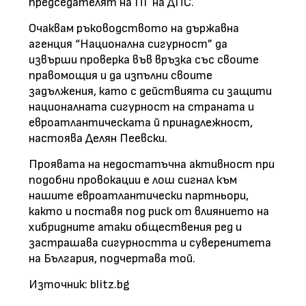
председателят на ПГ на ДПС.
Очаквам ръководството на държавна
агенция “Национална сигурност” да
извърши проверка във връзка със своите
правомощия и да изпълни своите
задължения, като с действията си защити
националната сигурност на страната и
евроатлантическата й принадлежност,
настоява Делян Пеевски.
Проявата на недостатъчна активност при
подобни провокации е лош сигнал към
нашите евроатлантически партньори,
както и поставя под риск от влиянието на
хибридните атаки обществения ред и
застрашава сигурността и суверенитета
на България, подчертава той.
Източник: blitz.bg