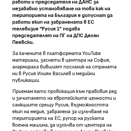
работи и председателя на ДАНС за
незабавно установяване на това как на
територията на България е допуснат да
работи екип на забранената в ЕС
телевизия “Русия 1” подава
председателят на ПГ на ДПС Делян
Пеевски.
За качените в платформата YouTube
материали, заснети в центъра на София,
алармираха бившият посланик на страната
ни в Русия Илиян Василев и медийни
публикации.
Приемам като провокация към правовия ред
и зачитането на европейските ценности и
санкциите срещу Русия, възможността
екип на медия, забранена за излъчване на
територията на ЕС, рупор на руската
военна машина, да излъчва от центъра на