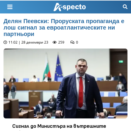
Делян Пеевски: Проруската пропаганда е
лош сигнал за евроатлантическите ни
партньори
11:02 | 28 декември 23
259
0
Сигнал до Министъра на вътрешните