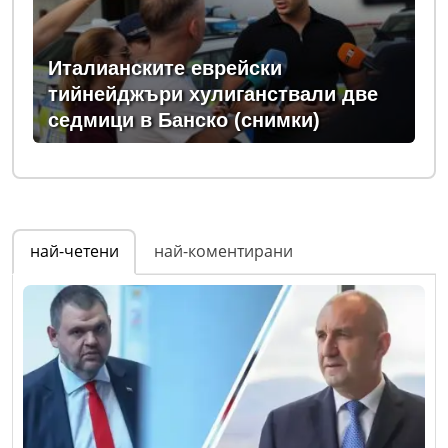
Италианските еврейски
тийнейджъри хулиганствали две
седмици в Банско (снимки)
най-четени
най-коментирани