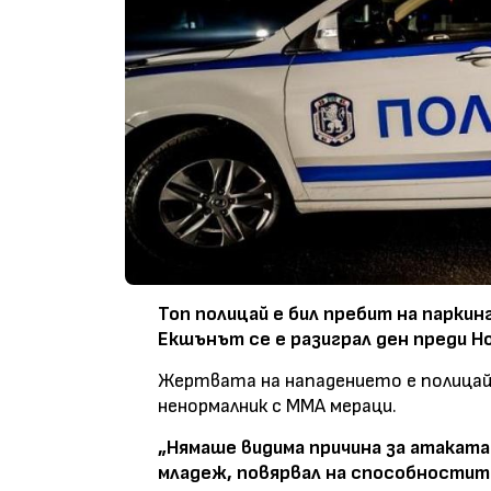
Топ полицай е бил пребит на паркин
Екшънът се е разиграл ден преди Но
Жертвата на нападението е полицай 
ненормалник с ММА мераци.
„Нямаше видима причина за атаката
младеж, повярвал на способностите