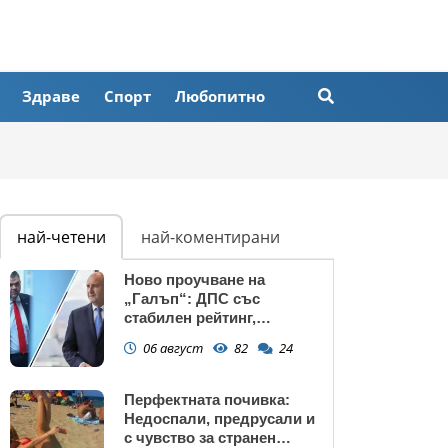
Здраве
Спорт
Любопитно
най-четени
най-коментирани
Ново проучване на
„Галъп“: ДПС със
стабилен рейтинг,
подкрепата към Радев се
06 август
82
24
запазва
Перфектната почивка:
Недоспали, предрусали и
с чувство за странен