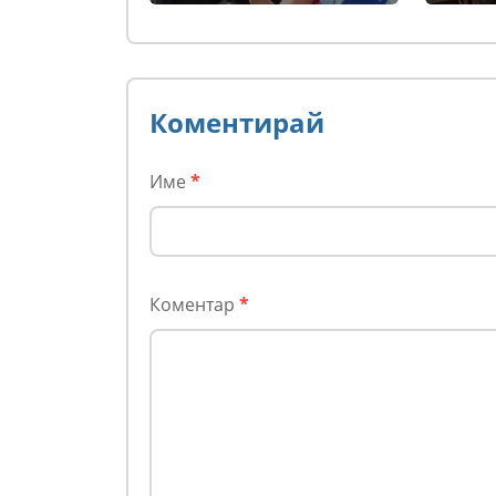
трябваше да е сватбата
ѝ (снимки)
Коментирай
Име
*
Коментар
*