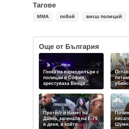
Тагове
ММА
побой
висш полицай
Oще от България
Гонка на наркодилъри с
Остав
полицаи в София,
петим
арестуваха Венци
убийс
"Белия негър" с 460 000
Младе
евро в него
Измъч
гаврил
обра
Протест в памет на
Почин
Даяна, загинала на Е-79,
писат
в деня, в който
Шумн