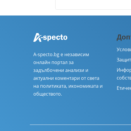
Име
*
Доп
Коментар
*
Услов
A-specto.bg е независим
Защит
онлайн портал за
Инфор
задълбочени анализи и
собст
актуални коментари от света
на политиката, икономиката и
Етиче
обществото.
Отк