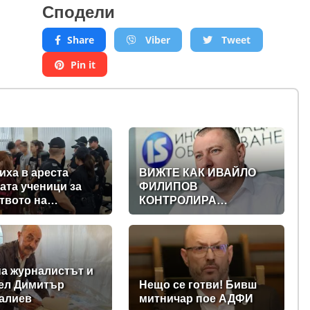
Сподели
Share
Viber
Tweet
Pin it
иха в ареста
ВИЖТЕ КАК ИВАЙЛО
ата ученици за
ФИЛИПОВ
твото на
КОНТРОЛИРА
жкия хълм:
ДИГИТАЛНАТА
вали Георги час,
ДЪРЖАВА ЗАД ГЪРБА
и се с него и го
НА
ли
ПРАВИТЕЛСТВОТО?
(РАЗСЛЕДВАНЕ)
а журналистът и
ел Димитър
Нещо се готви! Бивш
алиев
митничар пое АДФИ