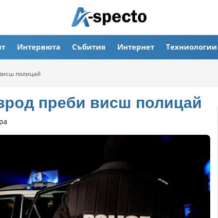
ят
Интервюта
Събития
Интернет
Техниологии
висш полицай
род преби висш полицай
ра