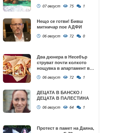
сърбеж
07 август
75
1
Нещо се готви! Бивш
митничар пое АДФИ
06 август
72
0
Два дюнера в Несебър
струват почти колкото
нощувка в апартамент в
Поморие
06 август
72
1
ДЕЦАТА В БАНСКО /
ДЕЦАТА В ПАЛЕСТИНА
06 август
64
1
Протест в памет на Даяна,