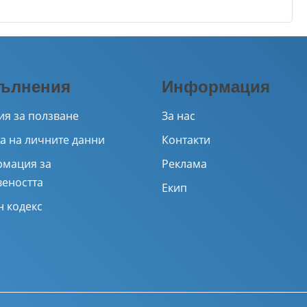
Email
ълнения
Информация
ия за ползване
За нас
а на личните данни
Контакти
мация за
Реклама
веността
Екип
н кодекс
ажи