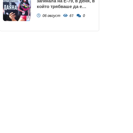
загинала на Е-79, в деня, в
който трябваше да е
сватбата ѝ (снимки)
06 август
61
0