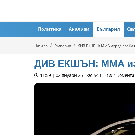
Политика
Анализи
България
Св
Начало
България
ДИВ ЕКШЪН: ММА изрод преби 
ДИВ ЕКШЪН: ММА из
11:59 | 02 януари 25
543
1
комента