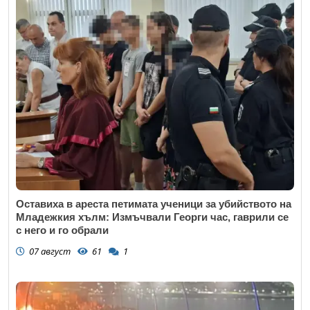
Оставиха в ареста петимата ученици за убийството на
Младежкия хълм: Измъчвали Георги час, гаврили се
с него и го обрали
07 август
61
1