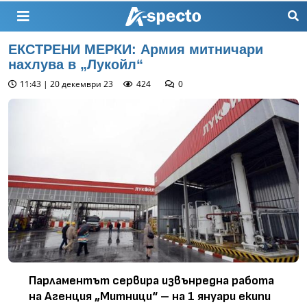
ЕКСТРЕНИ МЕРКИ: Армия митничари
нахлува в „Лукойл“
11:43 | 20 декември 23
424
0
Парламентът сервира извънредна работа
на Агенция „Митници“ – на 1 януари екипи