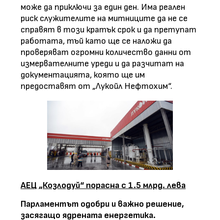
може да приключи за един ден. Има реален
риск служителите на митниците да не се
справят в този кратък срок и да претупат
работата, тъй като ще се наложи да
проверяват огромни количество данни от
измервателните уреди и да разчитат на
документацията, която ще им
предоставят от „Лукойл Нефтохим“.
АЕЦ „Козлодуй“ порасна с 1.5 млрд. лева
Парламентът одобри и важно решение,
засягащо ядрената енергетика.