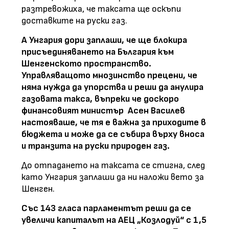
разтревожиха, че таксата ще оскъпи
доставките на руски газ.
А Унгария дори заплаши, че ще блокира
присъединяването на България към
Шенгенското пространство.
Управляващото мнозинство прецени, че
няма нужда да упорства и реши да анулира
газовата такса, въпреки че доскоро
финансовият министър Асен Василев
настояваше, че тя е важна за приходите в
бюджета и може да се събира върху вноса
и транзита на руски природен газ.
До отпадането на таксата се стигна, след
като Унгария заплаши да ни наложи вето за
Шенген.
Със 143 гласа парламентът реши да се
увеличи капиталът на АЕЦ „Козлодуй“ с 1,5