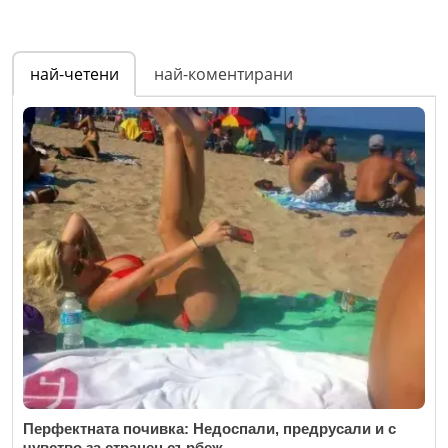
най-четени
най-коментирани
Перфектната почивка: Недоспали, предрусали и с
чувство за странен сърбеж