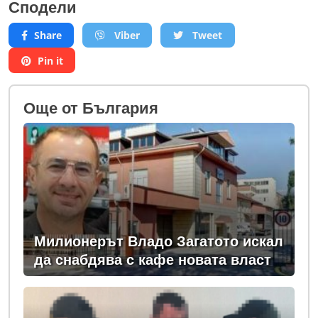
Сподели
Share
Viber
Tweet
Pin it
Oще от България
Милионерът Владо Загатото искал
да снабдява с кафе новата власт