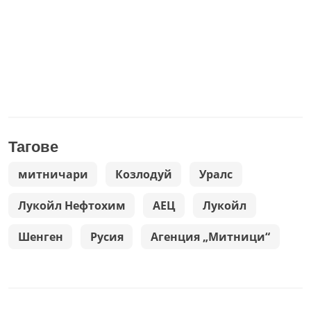
Тагове
митничари
Козлодуй
Уралс
Лукойл Нефтохим
АЕЦ
Лукойл
Шенген
Русия
Агенция „Митници“