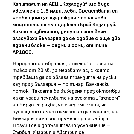
Капиталът на АЕЦ „Козлодуй“ ще бъде
увеличен с 1.5 млрд. лева. Средствата са
необходими за изграждането на нови
мощности на площадката край Козлодуй.
Както е известно, депутатите вече
гласуваха България да се сдобие с още два
ядрени блока – седми и осми, от типа
АР1000.
Народното събрание „отмени“ спорната
такса от 20 лв. за мегаватчас, с която
трябваше да се облага транзита на руски
газ през България – по т.нар. Балкански
поток. Таксата бе въведена през октомври,
за да удари печалбите на руската „Газпром“,
но бързо се разба, че е недомислица, че
руснаците нямат намерение да плащат, а и
България няма инструмент да я събира.
Получи се и допълнително усложнение –
Сърбия, Унгария и Австрия се