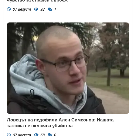
07 август
93
1
Ловецът на педофили Ален Симеонов: Нашата
тактика не включва убийства
07 август
68
0