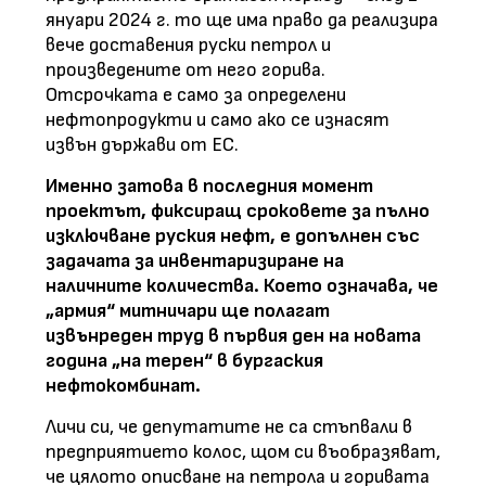
януари 2024 г. то ще има право да реализира
вече доставения руски петрол и
произведените от него горива.
Отсрочката е само за определени
нефтопродукти и само ако се изнасят
извън държави от ЕС.
Именно затова в последния момент
проектът, фиксиращ сроковете за пълно
изключване руския нефт, е допълнен със
задачата за инвентаризиране на
наличните количества. Което означава, че
„армия“ митничари ще полагат
извънреден труд в първия ден на новата
година „на терен“ в бургаския
нефтокомбинат.
Личи си, че депутатите не са стъпвали в
предприятието колос, щом си въобразяват,
че цялото описване на петрола и горивата