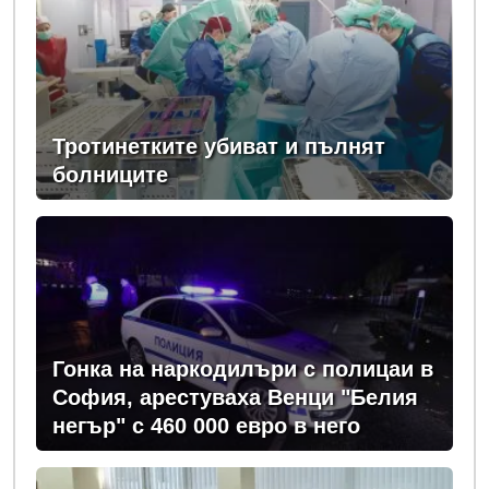
Тротинетките убиват и пълнят
болниците
Гонка на наркодилъри с полицаи в
София, арестуваха Венци "Белия
негър" с 460 000 евро в него