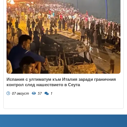
Испания с ултиматум към Италия заради граничния
контрол след нашествието в Сеута
07 август
57
1