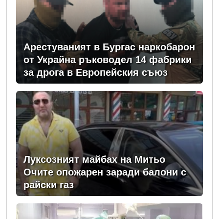
Арестуваният в Бургас наркобарон
от Украйна ръководел 14 фабрики
за дрога в Европейския съюз
Луксозният майбах на Митьо
Очите опожарен заради балони с
райски газ