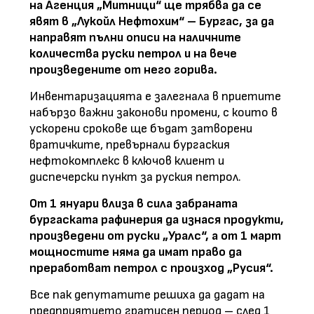
на Агенция „Митници“ ще трябва да се
явят в „Лукойл Нефтохим“ – Бургас, за да
направят пълни описи на наличните
количества руски петрол и на вече
произведените от него горива.
Инвентаризацията е залегнала в приетите
набързо важни законови промени, с които в
ускорени срокове ще бъдат затворени
вратичките, превърнали бургаския
нефтокомплекс в ключов клиент и
диспечерски пункт за руския петрол.
От 1 януари влиза в сила забраната
бургаската рафинерия да изнася продукти,
произведени от руски „Уралс“, а от 1 март
мощностите няма да имат право да
преработват петрол с произход „Русия“.
Все пак депутатите решиха да дадат на
предприятието гратисен период – след 1