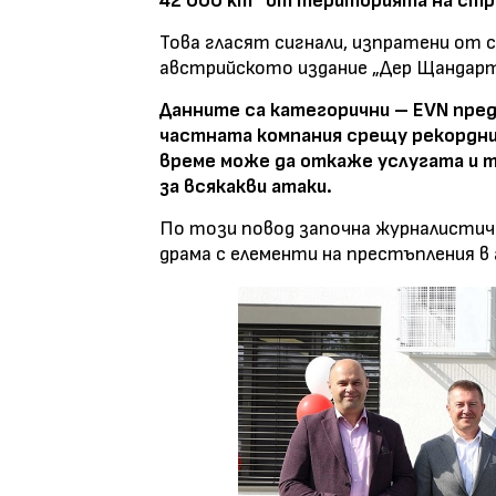
42 000 km² от територията на стр
Това гласят сигнали, изпратени от 
австрийското издание „Дер Щандарт
Данните са категорични – EVN пред
частната компания срещу рекорднит
време може да откаже услугата и т
за всякакви атаки.
По този повод започна журналистиче
драма с елементи на престъпления в 