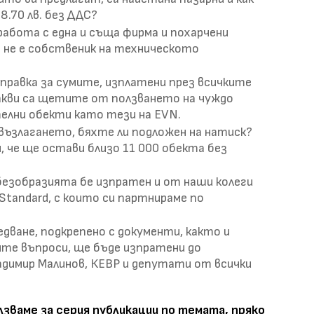
.70 лв. без ДДС?
работа с една и съща фирма и похарчени
 не е собственик на техническото
равка за сумите, изплатени през всичките
какви са щетите от ползването на чуждо
елни обекти като тези на EVN.
възлагането, бяхте ли подложен на натиск?
 че ще остави близо 11 000 обекта без
а безобразията бе изпратен и от наши колеги
 Standard, с които си партнираме по
дване, подкрепено с документи, както и
те въпроси, ще бъде изпратени до
димир Малинов, КЕВР и депутати от всички
зваме за серия публикации по темата, пряко