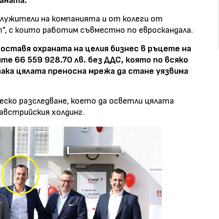
аната.
служители на компанията и от колеги от
”, с които работим съвместно по евроскандала.
оставя охраната на целия бизнес в ръцете на
е 66 559 928.70 лв. без ДДС, която по всяко
ака цялата преносна мрежа да стане уязвима
ско разследване, което да осветли цялата
австрийския холдинг.