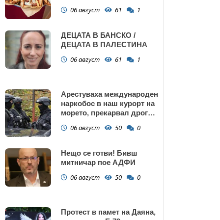
Поморие
06 август
61
1
ДЕЦАТА В БАНСКО /
ДЕЦАТА В ПАЛЕСТИНА
06 август
61
1
Арестуваха международен
наркобос в наш курорт на
морето, прекарвал дрога
от Украйна към ЕС
06 август
50
0
Нещо се готви! Бивш
митничар пое АДФИ
06 август
50
0
Протест в памет на Даяна,