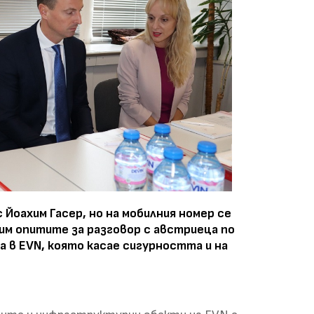
Йоахим Гасер, но на мобилния номер се
им опитите за разговор с австриеца по
 в EVN, която касае сигурността и на