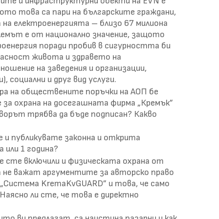
ните и инфраструктурни обекти на EVN е
то това са пари на българските граждани,
 на електроенергията – близо 67 милиона
блемът е от национално значение, защото
роенергия поради пробив в сигурността би
пасност живота и здравето на
ошение на заведения и организации,
, социални и друг вид услуги.
ъра на обществените поръчки на АОП бе
е за охрана на досегашната фирма „Кремък”
оворът трябва да бъде подписан? Какво
е и публикувате законна и открита
 или 1 година?
е сте включили и физическата охрана от
на не важат аргументите за авторско право
 „Система KremaKvGUARD” и това, че само
Наясно ли сте, че това е директно
ито ви предлагат, са наистина пазарни и как