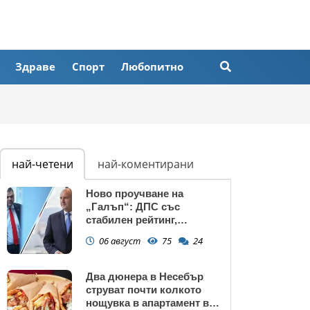
Здраве
Спорт
Любопитно
най-четени
най-коментирани
Ново проучване на
„Галъп“: ДПС със
стабилен рейтинг,
подкрепата към Радев се
06 август
75
24
запазва
Два дюнера в Несебър
струват почти колкото
нощувка в апартамент в