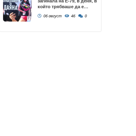
загинала на Е-79, в деня, в
който трябваше да е
сватбата ѝ (снимки)
06 август
46
0