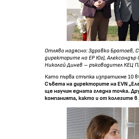
Отляво надясно: Здравко Братоев, С
директорите на ЕР Юг), Александър 
Николай Динев – ръководител КЕЦ П
Като първа стъпка изпратихме 10 в
Съвета на директорите на EVN „Ел
ще научим едната гледна точка. Д
компанията, както и от колегите в