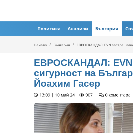
Политика
Анализи
България
Св
Начало
България
ЕВРОСКАНДАЛ: EVN застрашава 
ЕВРОСКАНДАЛ: EVN 
сигурност на Бълга
Йоахим Гасер
13:09 | 10 май 24
907
0
коментара