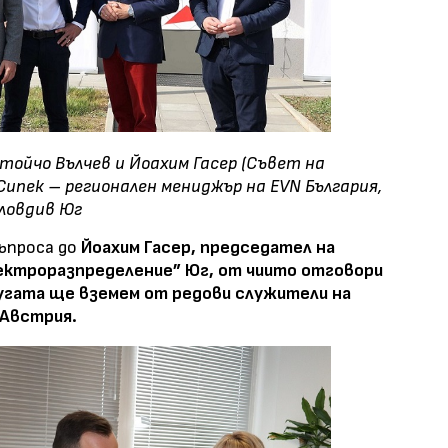
тойчо Вълчев и Йоахим Гасер (Съвет на
Сипек – регионален мениджър на EVN България,
ловдив Юг
ъпроса до
Йоахим Гасер, председател на
ектроразпределение” Юг, от чиито отговори
ругата ще вземем от редови служители на
 Австрия.