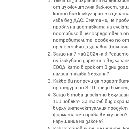
Темата за охраната на енергий
от изключителна важност, защо
които вие калкулирате с цената
лева без ДДС. Смятаме, че про
провал на доставката на елект
поставило в непосредствена о
потребителите, особено по отн
предоставящи здравни (болнични)
Защо на 7 май 2024-а в Регист
публикувано директно възлаган
ЕООД, като в срок от 3 дни дог
налага такава бързина?
Какво ви попречи да подготвит
процедура по ЗОП преди 6 месеца
Защо в това директно възлаган
160 човека? За такъв вид охра
върху интелектуалния продукт
фирмата има права върху него? 
нарушение на закона?
Как установихте, че цените, ко