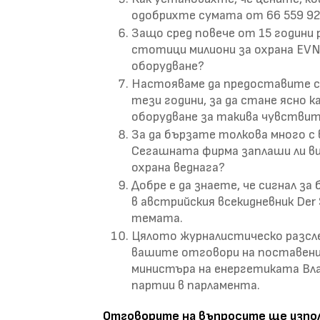
одобрихте сумата от 66 559 928
Защо сред повече от 15 години 
стотици милиони за охрана EVN
оборудване?
Настояваме да предоставите сп
тези години, за да стане ясно 
оборудване за такива чувствит
За да бързате толкова много с 
Сегашната фирма заплаши ли ви,
охрана веднага?
Добре е да знаете, че сигнал з
в австрийския всекидневник Der
темата.
Цялото журналистическо разсле
вашите отговори на поставени
министъра на енергетиката Вла
партии в парламента.
Отговорите на въпросите ще изпол